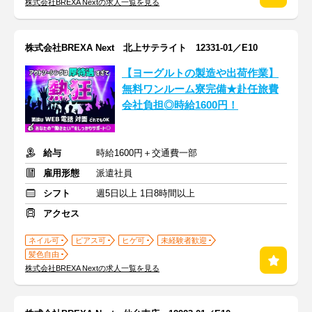
株式会社BREXA Nextの求人一覧を見る
株式会社BREXA Next 北上サテライト 12331-01／E10
【ヨーグルトの製造や出荷作業】
無料ワンルーム寮完備★赴任旅費
会社負担◎時給1600円！
給与
時給1600円＋交通費一部
雇用形態
派遣社員
シフト
週5日以上 1日8時間以上
アクセス
ネイル可
ピアス可
ヒゲ可
未経験者歓迎
髪色自由
株式会社BREXA Nextの求人一覧を見る