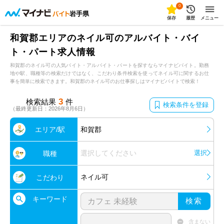
0
岩手県
保存
履歴
メニュー
和賀郡エリアのネイル可のアルバイト・バイ
ト・パート求人情報
和賀郡のネイル可の人気バイト・アルバイト・パートを探すならマイナビバイト。勤務
地や駅、職種等の検索だけではなく、こだわり条件検索を使ってネイル可に関するお仕
事を簡単に検索できます。和賀郡のネイル可のお仕事探しはマイナビバイトで検索！
3
検索結果
件
検索条件を登録
（最終更新日：2026年8月6日）
エリア/駅
和賀郡
選択してください
選択
職種
ネイル可
こだわり
キーワード
検索
含まない