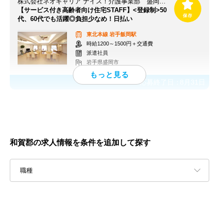
株式会社ネオキャリア ナイス！介護事業部 盛岡支店／MOR
【サービス付き高齢者向け住宅STAFF】<登録制>50
代、60代でも活躍◎負担少なめ！日払い
東北本線
岩手飯岡駅
時給1200～1500円＋交通費
派遣社員
岩手県盛岡市
応募終了日：
8月31日
和賀郡の求人情報を条件を追加して探す
職種