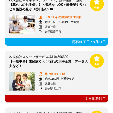
株式会社ネオキャリア ナイス！介護事業部 盛岡支店／MOR
【暮らしのお手伝い】＜資格なしOK＞軽作業やリハ
ビリ施設の見守り◎日払いOK！
ＩＧＲいわて銀河鉄道
青山駅
時給1250～1500円＋交通費
派遣社員
岩手県盛岡市
応募終了日：
8月31日
株式会社スタッフサービス/43-04396690
【一般事務】未経験ＯＫ！憧れの大手企業！データ入
力など！
北上線
江釣子駅
時給1150円+交通費支給
派遣社員
岩手県北上市
本日掲載終了