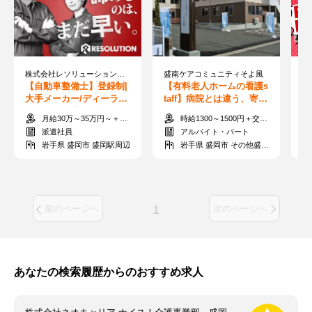
株式会社レソリューション 仙台営業所
盛南ケアコミュニティそよ風
【自動車整備士】登録制|
【有料老人ホームの看護s
【
大手メーカー/ディーラー/
taff】病院とは違う、寄り
テ
整備工場etc勤務地イロイ
添いの看護★業界大手の
代
月給30万～35万円～＋交通費支給
時給1300～1500円＋交通費全額支給
ロ★電話面接OK
好待遇&支援体制
ぼ
派遣社員
アルバイト・パート
岩手県 盛岡市 盛岡駅周辺
岩手県 盛岡市 その他盛岡市
1
前のページへ
次のページへ
あなたの検索履歴からのおすすめ求人