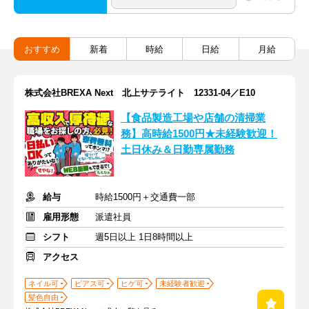
おすすめ
新着
時給
日給
月給
株式会社BREXA Next 北上サテライト 12331-04／E10
【食品製造工場や店舗の清掃業
務】高時給1500円★未経験歓迎！
土日休み＆日勤専属勤務
給与
時給1500円＋交通費一部
雇用形態
派遣社員
シフト
週5日以上 1日8時間以上
アクセス
ネイル可
ピアス可
ヒゲ可
未経験者歓迎
髪色自由