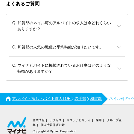
よくあるご質問
和賀郡のネイル可のアルバイトの求人は今どれくらい
ありますか？
和賀郡の人気の職種と平均時給が知りたいです。
マイナビバイトに掲載されているお仕事はどのような
特徴がありますか？
アルバイト探し・バイト求人TOP
岩手県
和賀郡
ネイル可のバ
企業情報
アクセス
サステナビリティ
採用
グループ企
業
個人情報保護方針
Copyright © Mynavi Corporation