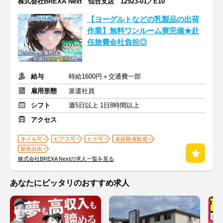
株式会社BREXA Next 仙台支店 12923-01／E10
【ヨーグルトなどの乳製品の出荷
作業】無料ワンルーム寮完備★赴
任旅費会社負担◎
給与
時給1600円＋交通費一部
雇用形態
派遣社員
シフト
週5日以上 1日8時間以上
アクセス
ネイル可
ピアス可
ヒゲ可
未経験者歓迎
髪色自由
株式会社BREXA Nextの求人一覧を見る
あなたにピッタリのおすすめ求人