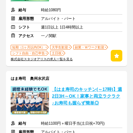
給与
時給1080円
雇用形態
アルバイト・パート
シフト
週1日以上 1日4時間以上
アクセス
一ノ関駅
短期（1ヶ月以内OK）
大学生歓迎
副業・Ｗワーク歓迎
シフト自由・自己申告
土日祝
株式会社スタジオアリスの求人一覧を見る
はま寿司 奥州水沢店
【はま寿司のキッチン(～17時)】週
2日3H～OK！家事と両立ラクラク
♪お寿司も握らず簡単◎
給与
時給1100円＋曜日手当(土日祝+70円)
雇用形態
アルバイト・パート