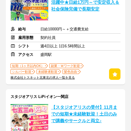
活躍中★日給1万円～で安定収入＆
社会保険完備で長期安定
給与
日給10000円～＋交通費支給
雇用形態
契約社員
シフト
週4日以上 1日6.5時間以上
アクセス
盛岡駅
短期（1ヶ月以内OK）
副業・Ｗワーク歓迎
シルバー歓迎
未経験者歓迎
髪色自由
株式会社トスネット北東北の求人一覧を見る
スタジオアリス LiPiイオン一関店
【スタジオアリスの受付】11月ま
での短期★未経験歓迎！土日のみ
で講義やサークルと両立♪