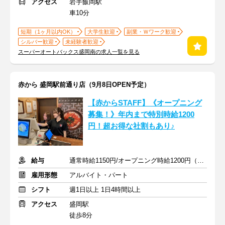
アクセス
岩手飯岡駅
車10分
短期（1ヶ月以内OK）
大学生歓迎
副業・Ｗワーク歓迎
シルバー歓迎
未経験者歓迎
スーパーオートバックス盛岡南の求人一覧を見る
赤から 盛岡駅前通り店（9月8日OPEN予定）
【赤からSTAFF】《オープニング
募集！》年内まで特別時給1200
円！超お得な社割もあり♪
給与
通常時給1150円/オープニング時給1200円（2026年12月31日まで）
雇用形態
アルバイト・パート
シフト
週1日以上 1日4時間以上
アクセス
盛岡駅
徒歩8分