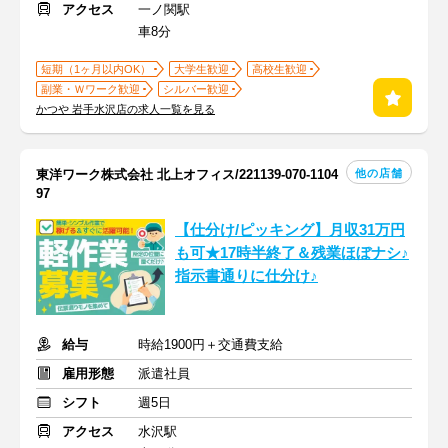
アクセス
一ノ関駅
車8分
短期（1ヶ月以内OK）
大学生歓迎
高校生歓迎
副業・Ｗワーク歓迎
シルバー歓迎
かつや 岩手水沢店の求人一覧を見る
他の店舗
東洋ワーク株式会社 北上オフィス/221139-070-1104
97
【仕分け/ピッキング】月収31万円
も可★17時半終了＆残業ほぼナシ♪
指示書通りに仕分け♪
給与
時給1900円＋交通費支給
雇用形態
派遣社員
シフト
週5日
アクセス
水沢駅