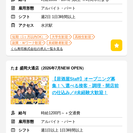
雇用形態
アルバイト・パート
シフト
週2日 1日3時間以上
アクセス
水沢駅
短期（1ヶ月以内OK）
大学生歓迎
高校生歓迎
副業・Ｗワーク歓迎
未経験者歓迎
くら寿司株式会社の求人一覧を見る
たま 盛岡大通店（2026年7月NEW OPEN）
【居酒屋Staff】オープニング募
集！＼選べる接客・調理・開店前
の仕込み／#未経験大歓迎！
給与
時給1200円～＋交通費
雇用形態
アルバイト・パート
シフト
週1日以上 1日3時間以上