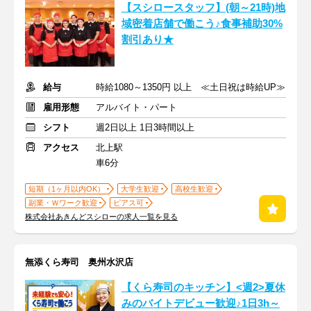
【スシロースタッフ】(朝～21時)地
域密着店舗で働こう♪食事補助30%
割引あり★
給与
時給1080～1350円 以上 ≪土日祝は時給UP≫
雇用形態
アルバイト・パート
シフト
週2日以上 1日3時間以上
アクセス
北上駅
車6分
短期（1ヶ月以内OK）
大学生歓迎
高校生歓迎
副業・Ｗワーク歓迎
ピアス可
株式会社あきんどスシローの求人一覧を見る
無添くら寿司 奥州水沢店
【くら寿司のキッチン】<週2>夏休
みのバイトデビュー歓迎♪1日3h～