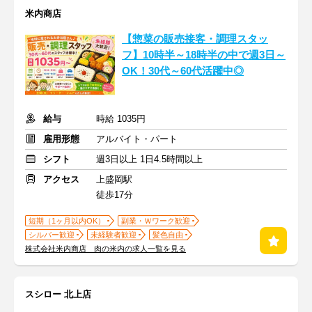
米内商店
【惣菜の販売接客・調理スタッ
フ】10時半～18時半の中で週3日～
OK！30代～60代活躍中◎
給与
時給 1035円
雇用形態
アルバイト・パート
シフト
週3日以上 1日4.5時間以上
アクセス
上盛岡駅
徒歩17分
短期（1ヶ月以内OK）
副業・Ｗワーク歓迎
シルバー歓迎
未経験者歓迎
髪色自由
株式会社米内商店 肉の米内の求人一覧を見る
スシロー 北上店