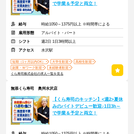
で学業＆予定と両立！
給与
時給1050～1375円以上 ※時間帯による
雇用形態
アルバイト・パート
シフト
週2日 1日3時間以上
アクセス
水沢駅
短期（1ヶ月以内OK）
大学生歓迎
高校生歓迎
副業・Ｗワーク歓迎
未経験者歓迎
くら寿司株式会社の求人一覧を見る
無添くら寿司 奥州水沢店
【くら寿司のキッチン】<週2>夏休
みのバイトデビュー歓迎♪1日3h～
で学業＆予定と両立！
給与
時給1050～1375円以上 ※時間帯による