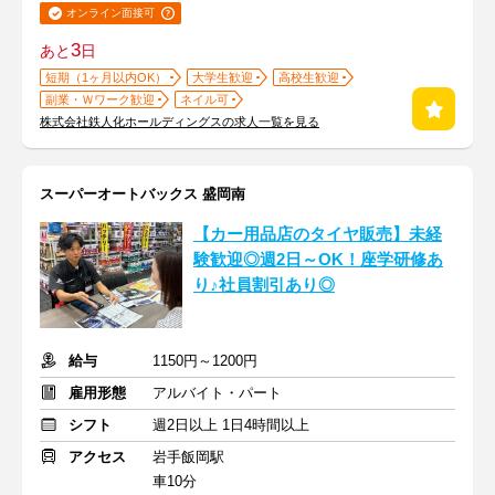
オンライン面接可
3
あと
日
短期（1ヶ月以内OK）
大学生歓迎
高校生歓迎
副業・Ｗワーク歓迎
ネイル可
株式会社鉄人化ホールディングスの求人一覧を見る
スーパーオートバックス 盛岡南
【カー用品店のタイヤ販売】未経
験歓迎◎週2日～OK！座学研修あ
り♪社員割引あり◎
給与
1150円～1200円
雇用形態
アルバイト・パート
シフト
週2日以上 1日4時間以上
アクセス
岩手飯岡駅
車10分