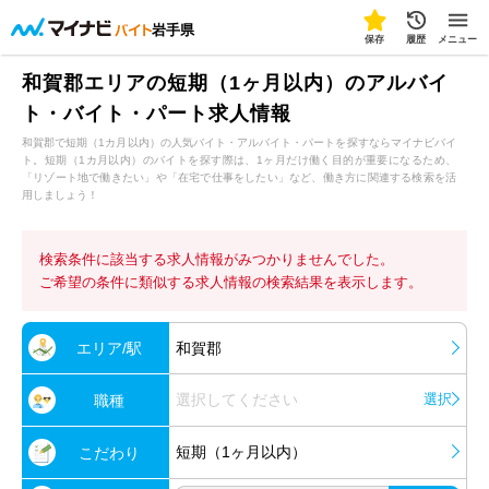
岩手県
保存
履歴
メニュー
和賀郡エリアの短期（1ヶ月以内）のアルバイ
ト・バイト・パート求人情報
和賀郡で短期（1カ月以内）の人気バイト・アルバイト・パートを探すならマイナビバイ
ト。短期（1カ月以内）のバイトを探す際は、1ヶ月だけ働く目的が重要になるため、
「リゾート地で働きたい」や「在宅で仕事をしたい」など、働き方に関連する検索を活
用しましょう！
検索条件に該当する求人情報がみつかりませんでした。
ご希望の条件に類似する求人情報の検索結果を表示します。
エリア/駅
和賀郡
選択してください
選択
職種
短期（1ヶ月以内）
こだわり