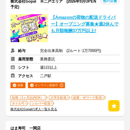
他の店舗
株式会社Gopal ※二戸エリア (2026年9月OPEN
予定)
【Amazonの荷物の配送ドライバ
ー】オープニング募集★週2休んで
も月額報酬37万円以上!
給与
完全出来高制 (2ルート:1万7000円)
雇用形態
業務委託
シフト
週1日以上
アクセス
二戸駅
急募
オンライン面接可
短期（1ヶ月以内OK）
大学生歓迎
副業・Ｗワーク歓迎
ネイル可
シルバー歓迎
株式会社Gopalの求人一覧を見る
はま寿司 一関店