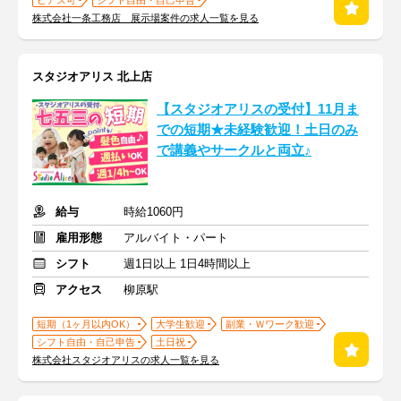
ピアス可
シフト自由・自己申告
株式会社一条工務店 展示場案件の求人一覧を見る
スタジオアリス 北上店
【スタジオアリスの受付】11月ま
での短期★未経験歓迎！土日のみ
で講義やサークルと両立♪
給与
時給1060円
雇用形態
アルバイト・パート
シフト
週1日以上 1日4時間以上
アクセス
柳原駅
短期（1ヶ月以内OK）
大学生歓迎
副業・Ｗワーク歓迎
シフト自由・自己申告
土日祝
株式会社スタジオアリスの求人一覧を見る