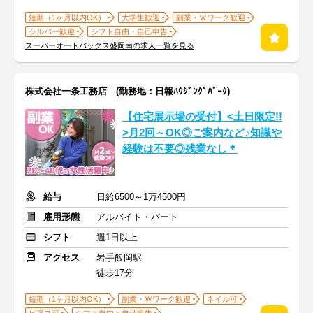
短期（1ヶ月以内OK）
大学生歓迎
副業・Ｗワーク歓迎
シルバー歓迎
シフト自由・自己申告
スーパーオートバックス盛岡南の求人一覧を見る
株式会社一条工務店 (勤務地：日報ﾊｳｼﾞﾝｸﾞﾊﾟｰｸ)
【住宅展示場の受付】<土日限定!!
>月2回～OK◎ご案内など♪知識や
経験は不要◎残業なし＊
給与
日給6500～1万4500円
雇用形態
アルバイト・パート
シフト
週1日以上
アクセス
岩手飯岡駅
徒歩17分
短期（1ヶ月以内OK）
副業・Ｗワーク歓迎
ネイル可