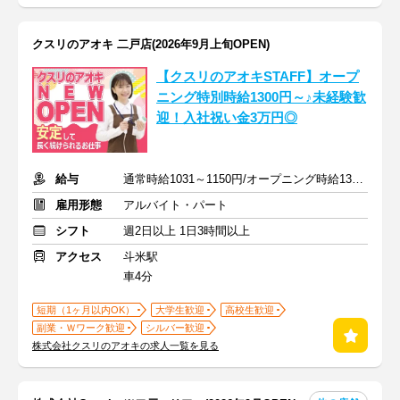
クスリのアオキ 二戸店(2026年9月上旬OPEN)
【クスリのアオキSTAFF】オープ
ニング特別時給1300円～♪未経験歓
迎！入社祝い金3万円◎
給与
通常時給1031～1150円/オープニング時給1300～1400円
雇用形態
アルバイト・パート
シフト
週2日以上 1日3時間以上
アクセス
斗米駅
車4分
短期（1ヶ月以内OK）
大学生歓迎
高校生歓迎
副業・Ｗワーク歓迎
シルバー歓迎
株式会社クスリのアオキの求人一覧を見る