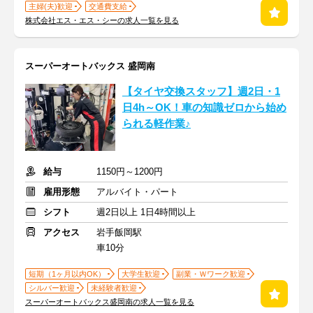
主婦(夫)歓迎
交通費支給
株式会社エス・エス・シーの求人一覧を見る
スーパーオートバックス 盛岡南
【タイヤ交換スタッフ】週2日・1
日4h～OK！車の知識ゼロから始め
られる軽作業♪
給与
1150円～1200円
雇用形態
アルバイト・パート
シフト
週2日以上 1日4時間以上
アクセス
岩手飯岡駅
車10分
短期（1ヶ月以内OK）
大学生歓迎
副業・Ｗワーク歓迎
シルバー歓迎
未経験者歓迎
スーパーオートバックス盛岡南の求人一覧を見る