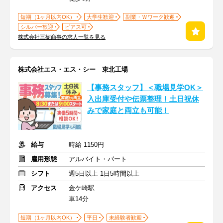
短期（1ヶ月以内OK）
大学生歓迎
副業・Ｗワーク歓迎
シルバー歓迎
ピアス可
株式会社三樹商事の求人一覧を見る
株式会社エス・エス・シー 東北工場
【事務スタッフ】＜職場見学OK＞
入出庫受付や伝票整理！土日祝休
みで家庭と両立も可能！
給与
時給 1150円
雇用形態
アルバイト・パート
シフト
週5日以上 1日5時間以上
アクセス
金ケ崎駅
車14分
短期（1ヶ月以内OK）
平日
未経験者歓迎