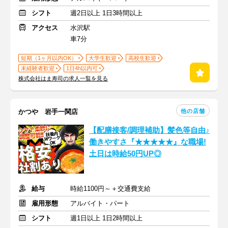
シフト
週2日以上 1日3時間以上
アクセス
水沢駅
車7分
短期（1ヶ月以内OK）
大学生歓迎
高校生歓迎
未経験者歓迎
1日4h以内可
株式会社はま寿司の求人一覧を見る
他の店舗
かつや 岩手一関店
【配膳接客/調理補助】髪色等自由♪
働きやすさ『★★★★★』な職場!
土日は時給50円UP◎
給与
時給1100円～＋交通費支給
雇用形態
アルバイト・パート
シフト
週1日以上 1日2時間以上