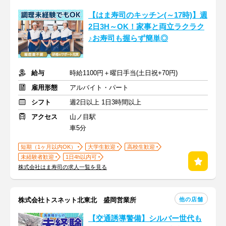
【はま寿司のキッチン(～17時)】週
2日3H～OK！家事と両立ラクラク
♪お寿司も握らず簡単◎
給与
時給1100円＋曜日手当(土日祝+70円)
雇用形態
アルバイト・パート
シフト
週2日以上 1日3時間以上
アクセス
山ノ目駅
車5分
短期（1ヶ月以内OK）
大学生歓迎
高校生歓迎
未経験者歓迎
1日4h以内可
株式会社はま寿司の求人一覧を見る
他の店舗
株式会社トスネット北東北 盛岡営業所
【交通誘導警備】シルバー世代も