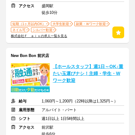
アクセス
盛岡駅
徒歩10分
短期（1ヶ月以内OK）
大学生歓迎
副業・Ｗワーク歓迎
ネイル可
シルバー歓迎
株式会社Ｆ ａｉｘの求人一覧を見る
New Bon Bon 前沢店
【ホールスタッフ】週1日～OK♪重
たい玉運びナシ！主婦・学生・W
ワーク歓迎
給与
1,060円～1,200円（22時以降は1,325円～）
雇用形態
アルバイト・パート
シフト
週1日以上 1日5時間以上
アクセス
前沢駅
徒歩6分