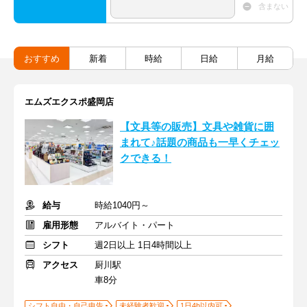
含まない
おすすめ
新着
時給
日給
月給
エムズエクスポ盛岡店
【文具等の販売】文具や雑貨に囲
まれて♪話題の商品も一早くチェッ
クできる！
給与
時給1040円～
雇用形態
アルバイト・パート
シフト
週2日以上 1日4時間以上
アクセス
厨川駅
車8分
シフト自由・自己申告
未経験者歓迎
1日4h以内可