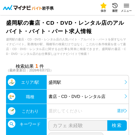
岩手県
保存
履歴
メニュー
盛岡駅の書店・CD・DVD・レンタル店のアル
バイト・バイト・パート求人情報
盛岡駅の書店・CD・DVD・レンタル店の人気バイト・アルバイト・パートを探すならマ
イナビバイト。勤務地や駅、職種等の検索だけではなく、こだわり条件検索を使って書
店・CD・DVD・レンタル店に関するお仕事を簡単に検索できます。盛岡駅の書店・C
D・DVD・レンタル店のお仕事探しはマイナビバイトで検索！
1
検索結果
件
（最終更新日：2026年8月7日）
エリア/駅
盛岡駅
書店・CD・DVD・レンタル店
職種
選択してください
選択
こだわり
キーワード
検索