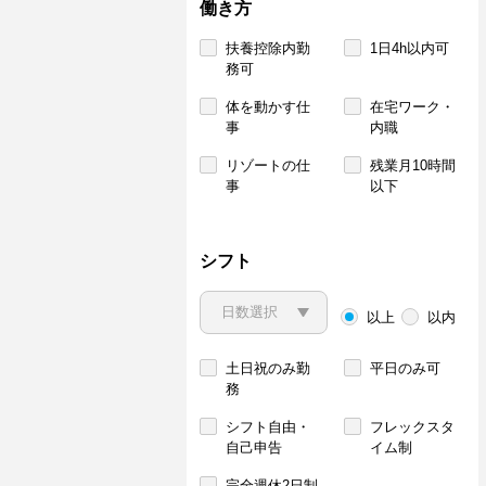
働き方
扶養控除内勤
1日4h以内可
務可
体を動かす仕
在宅ワーク・
事
内職
リゾートの仕
残業月10時間
事
以下
シフト
以上
以内
土日祝のみ勤
平日のみ可
務
シフト自由・
フレックスタ
自己申告
イム制
完全週休2日制