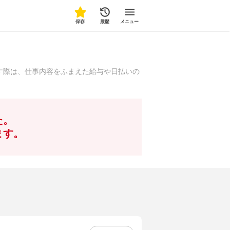
保存
履歴
メニュー
す際は、仕事内容をふまえた給与や日払いの
た。
ます。