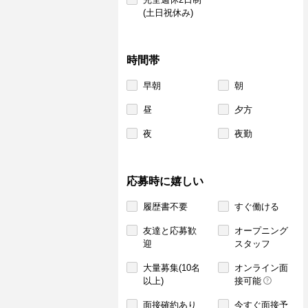
(土日祝休み)
時間帯
早朝
朝
昼
夕方
夜
夜勤
応募時に嬉しい
履歴書不要
すぐ働ける
友達と応募歓
オープニング
迎
スタッフ
大量募集(10名
オンライン面
以上)
接可能
面接確約あり
今すぐ面接予