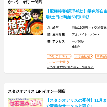
かつや 岩手一関店
【配膳接客/調理補助】髪色等自
場!土日は時給50円UP◎
給与
時給1100円～＋交通費
雇用形態
アルバイト・パート
アクセス
一ノ関駅
車8分
単発（1日OK）
大学生歓迎
高校生
シルバー歓迎
かつや 岩手水沢店の求人一覧を見る
スタジオアリス LiPiイオン一関店
【スタジオアリスの受付】11月
で講義やサークルと両立♪