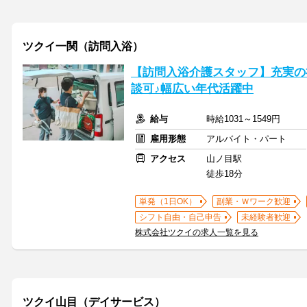
ツクイ一関（訪問入浴）
【訪問入浴介護スタッフ】充実の
談可♪幅広い年代活躍中
給与
時給1031～1549円
雇用形態
アルバイト・パート
アクセス
山ノ目駅
徒歩18分
単発（1日OK）
副業・Ｗワーク歓迎
シフト自由・自己申告
未経験者歓迎
株式会社ツクイの求人一覧を見る
ツクイ山目（デイサービス）