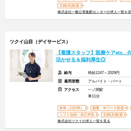
主婦(夫)歓迎
株式会社一般公害集配センターの求人一覧を
ツクイ山目（デイサービス）
【看護スタッフ】医療ケアetc..
活かせる＆福利厚生◎
給与
時給1247～2029円
雇用形態
アルバイト・パート
アクセス
一ノ関駅
車11分
単発（1日OK）
副業・Ｗワーク歓迎
シフト自由・自己申告
主婦(夫)歓迎
株式会社ツクイの求人一覧を見る