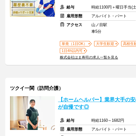
給与
時給1100円＋曜日手当(土
雇用形態
アルバイト・パート
アクセス
山ノ目駅
車5分
単発（1日OK）
大学生歓迎
高校生
1日4h以内可
株式会社はま寿司の求人一覧を見る
ツクイ一関（訪問介護）
【ホームヘルパー】業界大手の安
が自慢です◎
給与
時給1160～1682円
雇用形態
アルバイト・パート