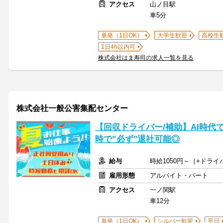
アクセス
山ノ目駅
車5分
単発（1日OK）
大学生歓迎
高校生
1日4h以内可
株式会社はま寿司の求人一覧を見る
株式会社一般公害集配センター
【回収ドライバー/補助】AI時代
時で”必ず"退社可能◎
給与
時給1050円～（+ドラ
雇用形態
アルバイト・パート
アクセス
一ノ関駅
車12分
単発（1日OK）
シルバー歓迎
平日