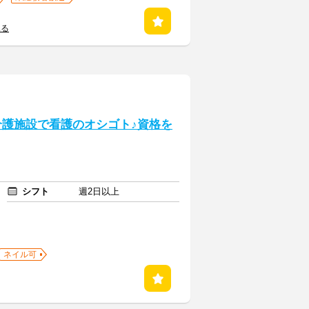
見る
.介護施設で看護のオシゴト♪資格を
シフト
週2日以上
ネイル可