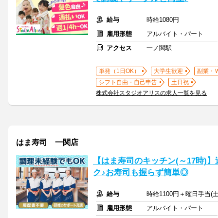
給与
時給1080円
雇用形態
アルバイト・パート
アクセス
一ノ関駅
単発（1日OK）
大学生歓迎
副業・
シフト自由・自己申告
土日祝
株式会社スタジオアリスの求人一覧を見る
はま寿司 一関店
【はま寿司のキッチン(～17時)】
ク♪お寿司も握らず簡単◎
給与
時給1100円＋曜日手当(土
雇用形態
アルバイト・パート