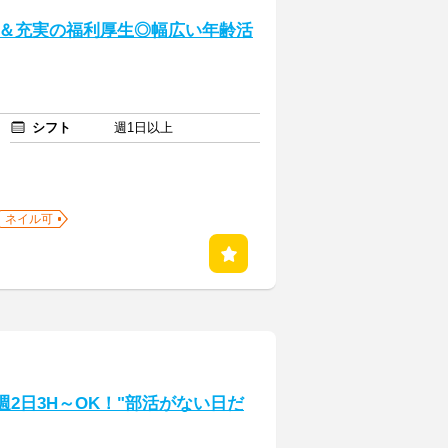
＆充実の福利厚生◎幅広い年齢活
シフト
週1日以上
ネイル可
週2日3H～OK！"部活がない日だ