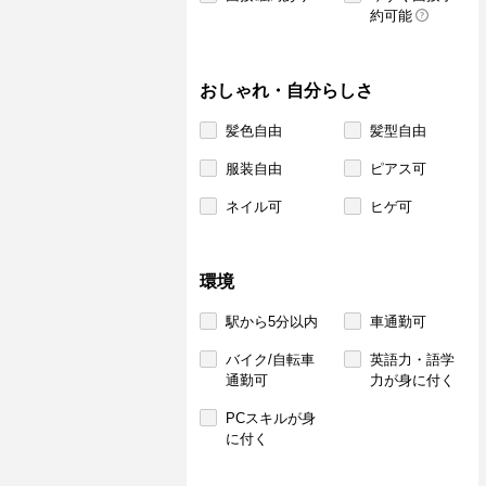
約可能
おしゃれ・自分らしさ
髪色自由
髪型自由
服装自由
ピアス可
ネイル可
ヒゲ可
環境
駅から5分以内
車通勤可
バイク/自転車
英語力・語学
通勤可
力が身に付く
PCスキルが身
に付く