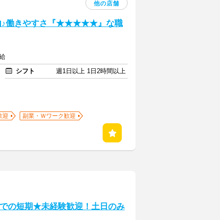
他の店舗
由♪働きやすさ『★★★★★』な職
支給
シフト
週1日以上 1日2時間以上
歓迎
副業・Ｗワーク歓迎
までの短期★未経験歓迎！土日のみ