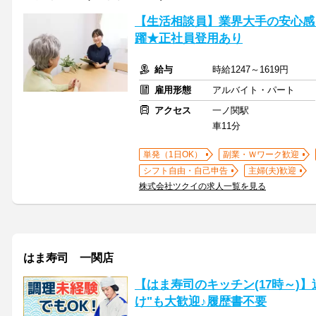
【生活相談員】業界大手の安心感
躍★正社員登用あり
給与
時給1247～1619円
雇用形態
アルバイト・パート
アクセス
一ノ関駅
車11分
単発（1日OK）
副業・Ｗワーク歓迎
シフト自由・自己申告
主婦(夫)歓迎
株式会社ツクイの求人一覧を見る
はま寿司 一関店
【はま寿司のキッチン(17時～)】
け"も大歓迎♪履歴書不要