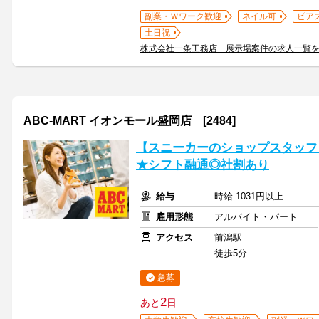
副業・Ｗワーク歓迎
ネイル可
ピア
土日祝
株式会社一条工務店 展示場案件の求人一覧
ABC-MART イオンモール盛岡店 [2484]
【スニーカーのショップスタッフ】2
★シフト融通◎社割あり
給与
時給 1031円以上
雇用形態
アルバイト・パート
アクセス
前潟駅
徒歩5分
急募
2
あと
日