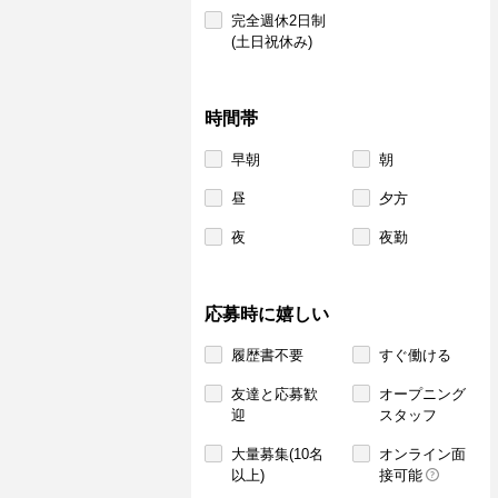
完全週休2日制
(土日祝休み)
時間帯
早朝
朝
昼
夕方
夜
夜勤
応募時に嬉しい
履歴書不要
すぐ働ける
友達と応募歓
オープニング
迎
スタッフ
大量募集(10名
オンライン面
以上)
接可能