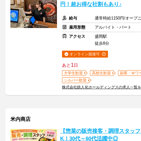
円！超お得な社割もあり♪
給与
通常時給1150円/オープニ
雇用形態
アルバイト・パート
アクセス
盛岡駅
徒歩8分
オンライン面接可
1
あと
日
大学生歓迎
高校生歓迎
副業・Ｗワ
シルバー歓迎
株式会社鉄人化ホールディングスの求人一覧
米内商店
【惣菜の販売接客・調理スタッフ】
K！30代～60代活躍中◎