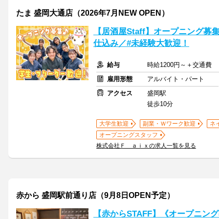
たま 盛岡大通店（2026年7月NEW OPEN）
【居酒屋Staff】オープニング
仕込み／#未経験大歓迎！
給与
時給1200円～＋交通費
雇用形態
アルバイト・パート
アクセス
盛岡駅
徒歩10分
大学生歓迎
副業・Ｗワーク歓迎
ネ
オープニングスタッフ
株式会社Ｆ ａｉｘの求人一覧を見る
赤から 盛岡駅前通り店（9月8日OPEN予定）
【赤からSTAFF】《オープニング