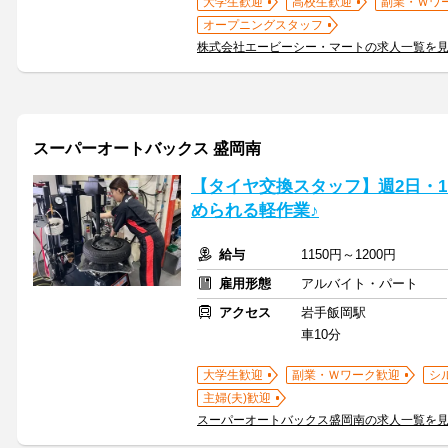
大学生歓迎
高校生歓迎
副業・Ｗワ
オープニングスタッフ
株式会社エービーシー・マートの求人一覧を
スーパーオートバックス 盛岡南
【タイヤ交換スタッフ】週2日・1
められる軽作業♪
給与
1150円～1200円
雇用形態
アルバイト・パート
アクセス
岩手飯岡駅
車10分
大学生歓迎
副業・Ｗワーク歓迎
シ
主婦(夫)歓迎
スーパーオートバックス盛岡南の求人一覧を