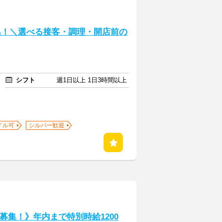
募集！＼選べる接客・調理・開店前の
シフト
週1日以上 1日3時間以上
イル可
シルバー歓迎
募集！》年内まで特別時給1200