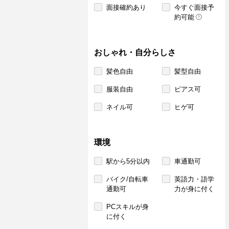
面接確約あり
今すぐ面接予
約可能
おしゃれ・自分らしさ
髪色自由
髪型自由
服装自由
ピアス可
ネイル可
ヒゲ可
環境
駅から5分以内
車通勤可
バイク/自転車
英語力・語学
通勤可
力が身に付く
PCスキルが身
に付く