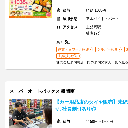
給与
時給 1035円
雇用形態
アルバイト・パート
アクセス
上盛岡駅
徒歩17分
5
あと
日
副業・Ｗワーク歓迎
シルバー歓迎
主婦(夫)歓迎
株式会社米内商店 肉の米内の求人一覧を見
スーパーオートバックス 盛岡南
【カー用品店のタイヤ販売】未経
り♪社員割引あり◎
給与
1150円～1200円