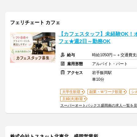
フェリチェート カフェ
【カフェスタッフ】未経験OK！
フェ★週2日～勤務OK
給与
時給1050円～＋交通費支
雇用形態
アルバイト・パート
アクセス
岩手飯岡駅
車10分
大学生歓迎
副業・Ｗワーク歓迎
シ
主婦(夫)歓迎
スーパーオートバックス盛岡南の求人一覧を
株式会社トスネット北東北 盛岡営業所