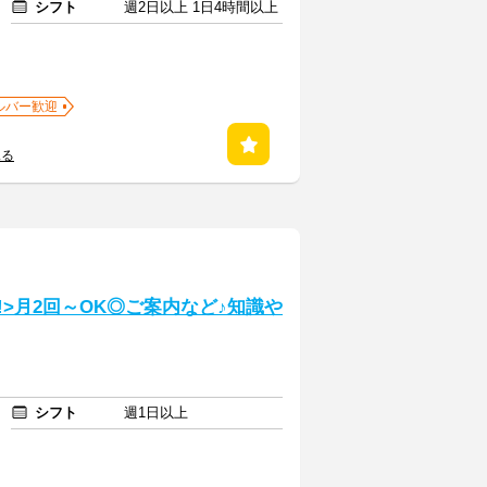
シフト
週2日以上 1日4時間以上
ルバー歓迎
見る
!>月2回～OK◎ご案内など♪知識や
シフト
週1日以上