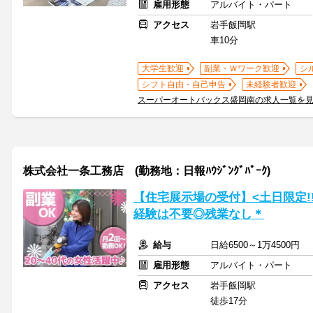
雇用形態
アルバイト・パート
アクセス
岩手飯岡駅
車10分
大学生歓迎
副業・Ｗワーク歓迎
シ
シフト自由・自己申告
未経験者歓迎
スーパーオートバックス盛岡南の求人一覧を
株式会社一条工務店 (勤務地：日報ﾊｳｼﾞﾝｸﾞﾊﾟｰｸ)
【住宅展示場の受付】<土日限定!
経験は不要◎残業なし＊
給与
日給6500～1万4500円
雇用形態
アルバイト・パート
アクセス
岩手飯岡駅
徒歩17分