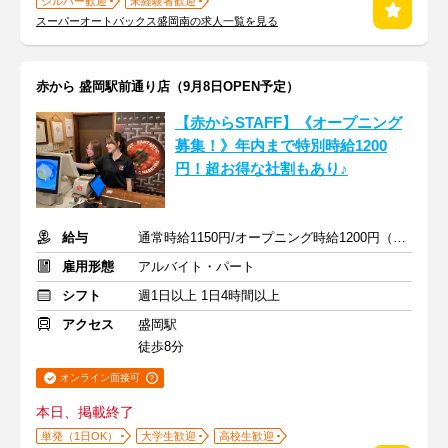
シルバー歓迎
未経験者歓迎
スーパーオートバックス盛岡南の求人一覧を見る
赤から 盛岡駅前通り店（9月8日OPEN予定）
【赤からSTAFF】《オープニング
募集！》年内まで特別時給1200
円！超お得な社割もあり♪
給与
通常時給1150円/オープニング時給1200円（2026年12月31日まで）
雇用形態
アルバイト・パート
シフト
週1日以上 1日4時間以上
アクセス
盛岡駅
徒歩8分
オンライン面接可
本日、掲載終了
単発（1日OK）
大学生歓迎
高校生歓迎