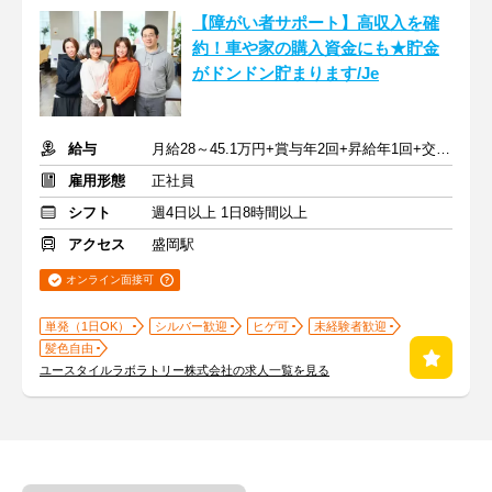
【障がい者サポート】高収入を確
約！車や家の購入資金にも★貯金
がドンドン貯まります/Je
給与
月給28～45.1万円+賞与年2回+昇給年1回+交通費全額
雇用形態
正社員
シフト
週4日以上 1日8時間以上
アクセス
盛岡駅
オンライン面接可
単発（1日OK）
シルバー歓迎
ヒゲ可
未経験者歓迎
髪色自由
ユースタイルラボラトリー株式会社の求人一覧を見る