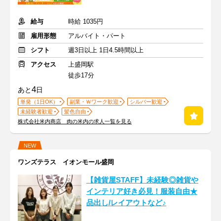
給与
時給 1035円
雇用形態
アルバイト・パート
シフト
週3日以上 1日4.5時間以上
アクセス
上盛岡駅
徒歩17分
4
あと
日
単発（1日OK）
副業・Ｗワーク歓迎
シルバー歓迎
未経験者歓迎
髪色自由
株式会社米内商店 肉の米内の求人一覧を見る
NEW
ワンズテラス イオンモール盛岡
【雑貨屋STAFF】未経験◎雑貨や
インテリア好き必見！服装自由★
品出し/レイアウトなど♪