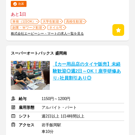
急募
1
あと
日
単発（1日OK）
大学生歓迎
高校生歓迎
副業・Ｗワーク歓迎
ネイル可
株式会社エービーシー・マートの求人一覧を見る
スーパーオートバックス 盛岡南
【カー用品店のタイヤ販売】未経
験歓迎◎週2日～OK！座学研修あ
り♪社員割引あり◎
給与
1150円～1200円
雇用形態
アルバイト・パート
シフト
週2日以上 1日4時間以上
アクセス
岩手飯岡駅
車10分