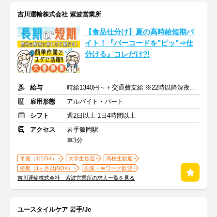
吉川運輸株式会社 紫波営業所
【食品仕分け】夏の高時給短期バ
イト！『バーコードを"ピッ"⇒仕
分ける』コレだけ?!
給与
時給1340円～＋交通費支給 ※22時以降深夜時給25％UP
雇用形態
アルバイト・パート
シフト
週2日以上 1日4時間以上
アクセス
岩手飯岡駅
車3分
単発（1日OK）
大学生歓迎
高校生歓迎
短期（1ヶ月以内OK）
副業・Ｗワーク歓迎
吉川運輸株式会社 紫波営業所の求人一覧を見る
ユースタイルケア 岩手/Je