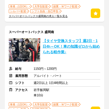
単発（1日OK）
大学生歓迎
副業・Ｗワーク歓迎
シルバー歓迎
シフト自由・自己申告
スーパーオートバックス盛岡南の求人一覧を見る
スーパーオートバックス 盛岡南
【タイヤ交換スタッフ】週2日・1
日4h～OK！車の知識ゼロから始め
られる軽作業♪
給与
1150円～1200円
雇用形態
アルバイト・パート
シフト
週2日以上 1日4時間以上
アクセス
岩手飯岡駅
車10分
単発（1日OK）
大学生歓迎
副業・Ｗワーク歓迎