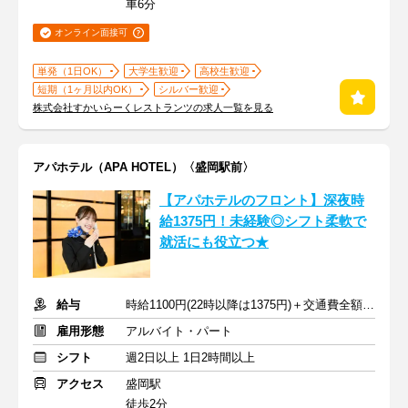
車6分
オンライン面接可
単発（1日OK）
大学生歓迎
高校生歓迎
短期（1ヶ月以内OK）
シルバー歓迎
株式会社すかいらーくレストランツの求人一覧を見る
アパホテル（APA HOTEL）〈盛岡駅前〉
【アパホテルのフロント】深夜時
給1375円！未経験◎シフト柔軟で
就活にも役立つ★
給与
時給1100円(22時以降は1375円)＋交通費全額支給
雇用形態
アルバイト・パート
シフト
週2日以上 1日2時間以上
アクセス
盛岡駅
徒歩2分