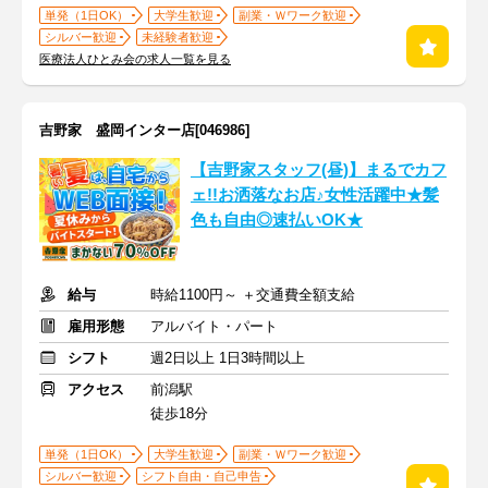
単発（1日OK）
大学生歓迎
副業・Ｗワーク歓迎
シルバー歓迎
未経験者歓迎
医療法人ひとみ会の求人一覧を見る
吉野家 盛岡インター店[046986]
【吉野家スタッフ(昼)】まるでカフ
ェ!!お洒落なお店♪女性活躍中★髪
色も自由◎速払いOK★
給与
時給1100円～ ＋交通費全額支給
雇用形態
アルバイト・パート
シフト
週2日以上 1日3時間以上
アクセス
前潟駅
徒歩18分
単発（1日OK）
大学生歓迎
副業・Ｗワーク歓迎
シルバー歓迎
シフト自由・自己申告