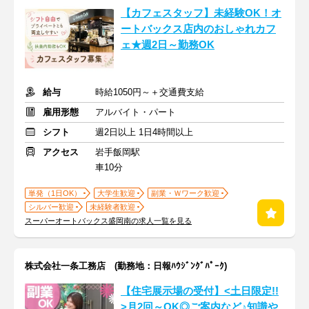
【カフェスタッフ】未経験OK！オ
ートバックス店内のおしゃれカフ
ェ★週2日～勤務OK
給与
時給1050円～＋交通費支給
雇用形態
アルバイト・パート
シフト
週2日以上 1日4時間以上
アクセス
岩手飯岡駅
車10分
単発（1日OK）
大学生歓迎
副業・Ｗワーク歓迎
シルバー歓迎
未経験者歓迎
スーパーオートバックス盛岡南の求人一覧を見る
株式会社一条工務店 (勤務地：日報ﾊｳｼﾞﾝｸﾞﾊﾟｰｸ)
【住宅展示場の受付】<土日限定!!
>月2回～OK◎ご案内など♪知識や