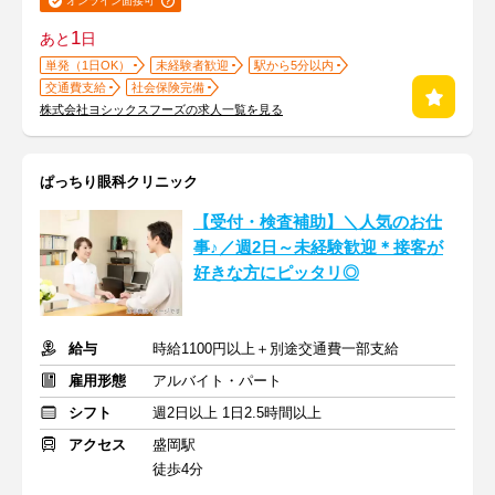
オンライン面接可
1
あと
日
単発（1日OK）
未経験者歓迎
駅から5分以内
交通費支給
社会保険完備
株式会社ヨシックスフーズの求人一覧を見る
ぱっちり眼科クリニック
【受付・検査補助】＼人気のお仕
事♪／週2日～未経験歓迎＊接客が
好きな方にピッタリ◎
給与
時給1100円以上＋別途交通費一部支給
雇用形態
アルバイト・パート
シフト
週2日以上 1日2.5時間以上
アクセス
盛岡駅
徒歩4分