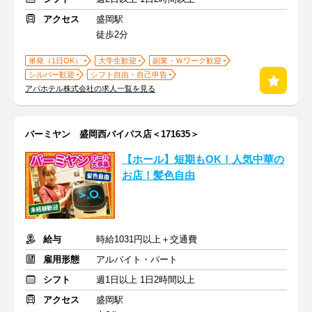
アクセス
盛岡駅
徒歩2分
単発（1日OK）
大学生歓迎
副業・Ｗワーク歓迎
シルバー歓迎
シフト自由・自己申告
アパホテル株式会社の求人一覧を見る
バーミヤン 盛岡西バイパス店＜171635＞
【ホール】短期もOK！人気中華の
お店！髪色自由
給与
時給1031円以上＋交通費
雇用形態
アルバイト・パート
シフト
週1日以上 1日2時間以上
アクセス
盛岡駅