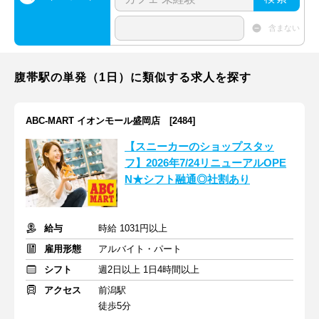
含まない
腹帯駅の単発（1日）に類似する求人を探す
ABC-MART イオンモール盛岡店 [2484]
【スニーカーのショップスタッ
フ】2026年7/24リニューアルOPE
N★シフト融通◎社割あり
給与
時給 1031円以上
雇用形態
アルバイト・パート
シフト
週2日以上 1日4時間以上
アクセス
前潟駅
徒歩5分