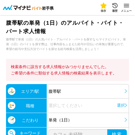
岩手県
保存
履歴
メニュー
腹帯駅の単発（1日）のアルバイト・バイト・
パート求人情報
腹帯駅で単発（1日）の人気バイト・アルバイト・パートを探すならマイナビバイト。単
発（1日）のバイトを探す際は、仕事内容をふまえた給与や日払いの有無が重要なので、
希望の給与や支払方法でバイトを探せる給与検索を活用しましょう！
検索条件に該当する求人情報がみつかりませんでした。
ご希望の条件に類似する求人情報の検索結果を表示します。
エリア/駅
腹帯駅
選択してください
選択
職種
単発（1日）
こだわり
キーワード
検索