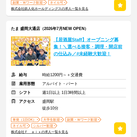
副業・Ｗワーク歓迎
ネイル可
株式会社鉄人化ホールディングスの求人一覧を見る
たま 盛岡大通店（2026年7月NEW OPEN）
【居酒屋Staff】オープニング募
集！＼選べる接客・調理・開店前
の仕込み／#未経験大歓迎！
給与
時給1200円～＋交通費
雇用形態
アルバイト・パート
シフト
週1日以上 1日3時間以上
アクセス
盛岡駅
徒歩10分
単発（1日OK）
大学生歓迎
副業・Ｗワーク歓迎
ネイル可
シルバー歓迎
株式会社Ｆ ａｉｘの求人一覧を見る