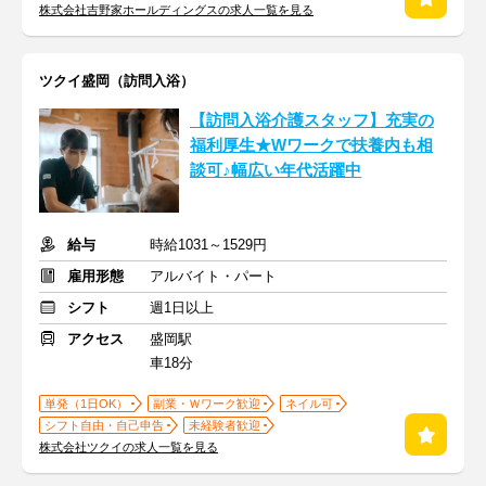
株式会社吉野家ホールディングスの求人一覧を見る
ツクイ盛岡（訪問入浴）
【訪問入浴介護スタッフ】充実の
福利厚生★Wワークで扶養内も相
談可♪幅広い年代活躍中
給与
時給1031～1529円
雇用形態
アルバイト・パート
シフト
週1日以上
アクセス
盛岡駅
車18分
単発（1日OK）
副業・Ｗワーク歓迎
ネイル可
シフト自由・自己申告
未経験者歓迎
株式会社ツクイの求人一覧を見る