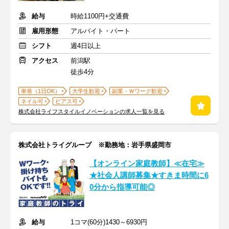
給与
時給1100円+交通費
雇用形態
アルバイト・パート
シフト
週4日以上
アクセス
前潟駅
徒歩4分
単発（1日OK）
大学生歓迎
副業・Ｗワーク歓迎
ネイル可
ピアス可
株式会社ライフスタイルイノベーションの求人一覧を見る
株式会社トライグループ ※勤務地：岩手県盛岡市
【オンライン家庭教師】≪在宅≫
★社会人講師募集★すきま時間に6
0分から指導可能◎
給与
1コマ(60分)1430～6930円