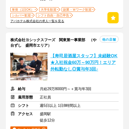
単発（1日OK）
大学生歓迎
副業・Ｗワーク歓迎
シルバー歓迎
シフト自由・自己申告
アパホテル株式会社の求人一覧を見る
他の店舗
株式会社ヨシックスフーズ 関東第一事業部 （や
台ずし 盛岡市エリア）
【寿司居酒屋スタッフ】未経験OK
★入社祝金60万～90万円！エリア
外転勤なし◎賞与年3回♪
給与
月給29万8000円～＋賞与年3回
雇用形態
正社員
シフト
週5日以上 1日8時間以上
アクセス
盛岡駅
徒歩12分