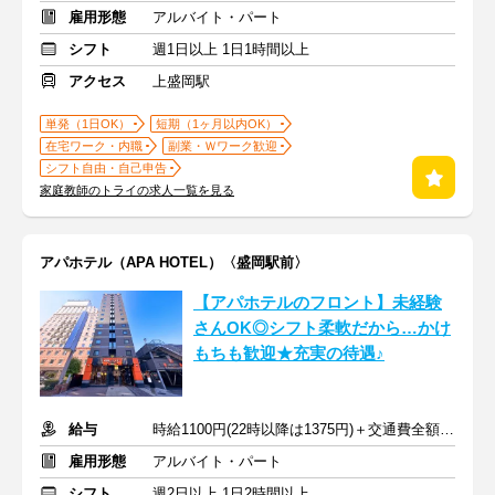
雇用形態
アルバイト・パート
シフト
週1日以上 1日1時間以上
アクセス
上盛岡駅
単発（1日OK）
短期（1ヶ月以内OK）
在宅ワーク・内職
副業・Ｗワーク歓迎
シフト自由・自己申告
家庭教師のトライの求人一覧を見る
アパホテル（APA HOTEL）〈盛岡駅前〉
【アパホテルのフロント】未経験
さんOK◎シフト柔軟だから…かけ
もちも歓迎★充実の待遇♪
給与
時給1100円(22時以降は1375円)＋交通費全額支給
雇用形態
アルバイト・パート
シフト
週2日以上 1日2時間以上