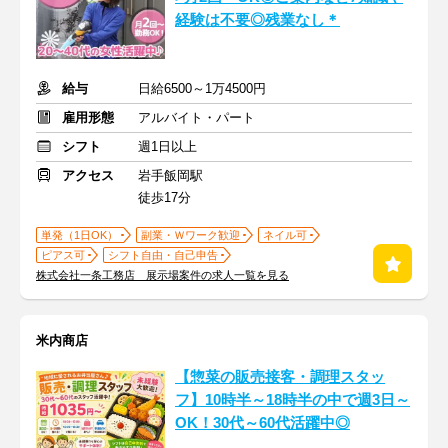
経験は不要◎残業なし＊
給与
日給6500～1万4500円
雇用形態
アルバイト・パート
シフト
週1日以上
アクセス
岩手飯岡駅
徒歩17分
単発（1日OK）
副業・Ｗワーク歓迎
ネイル可
ピアス可
シフト自由・自己申告
株式会社一条工務店 展示場案件の求人一覧を見る
米内商店
【惣菜の販売接客・調理スタッ
フ】10時半～18時半の中で週3日～
OK！30代～60代活躍中◎