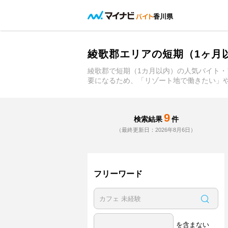
香川県
綾歌郡エリアの短期（1ヶ月
綾歌郡で短期（1カ月以内）の人気バイト・
要になるため、「リゾート地で働きたい」
9
検索結果
件
（最終更新日：2026年8月6日）
フリーワード
を含まない