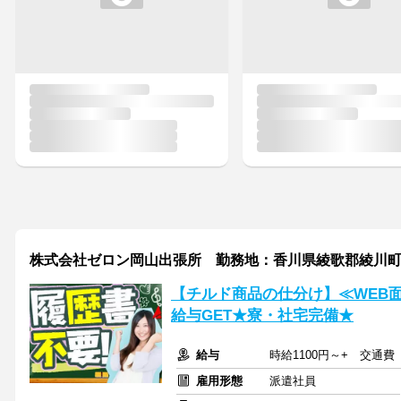
株式会社ゼロン岡山出張所 勤務地：香川県綾歌郡綾川
【チルド商品の仕分け】≪WEB
給与GET★寮・社宅完備★
給与
時給1100円～+ 交通費
雇用形態
派遣社員