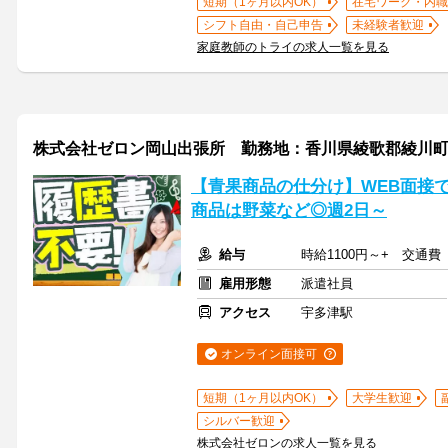
短期（1ヶ月以内OK）
在宅ワーク・内職
シフト自由・自己申告
未経験者歓迎
家庭教師のトライの求人一覧を見る
株式会社ゼロン岡山出張所 勤務地：香川県綾歌郡綾川
【青果商品の仕分け】WEB面接
商品は野菜など◎週2日～
給与
時給1100円～+ 交通費
雇用形態
派遣社員
アクセス
宇多津駅
オンライン面接可
短期（1ヶ月以内OK）
大学生歓迎
シルバー歓迎
株式会社ゼロンの求人一覧を見る