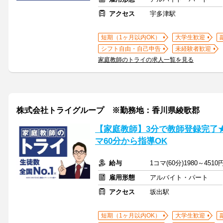
アクセス
宇多津駅
短期（1ヶ月以内OK）
大学生歓迎
シフト自由・自己申告
未経験者歓迎
家庭教師のトライの求人一覧を見る
株式会社トライグループ ※勤務地：香川県綾歌郡
【家庭教師】3分で教師登録完了
マ60分から指導OK
給与
1コマ(60分)1980～4510
雇用形態
アルバイト・パート
アクセス
坂出駅
短期（1ヶ月以内OK）
大学生歓迎