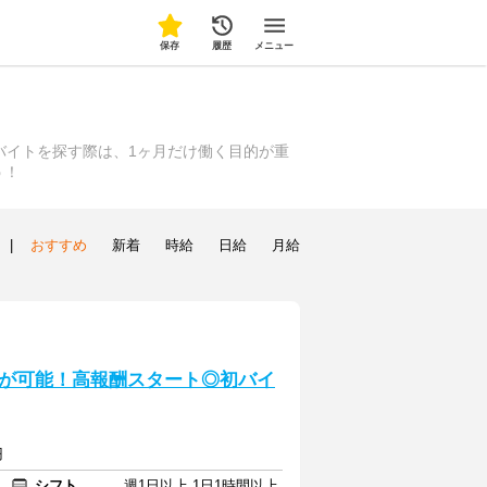
保存
履歴
メニュー
バイトを探す際は、1ヶ月だけ働く目的が重
う！
|
おすすめ
新着
時給
日給
月給
が可能！高報酬スタート◎初バイ
円
シフト
週1日以上 1日1時間以上