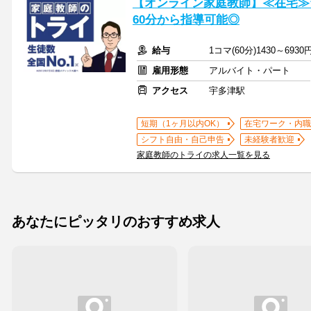
【オンライン家庭教師】≪在宅≫
60分から指導可能◎
給与
1コマ(60分)1430～6930
雇用形態
アルバイト・パート
アクセス
宇多津駅
短期（1ヶ月以内OK）
在宅ワーク・内職
シフト自由・自己申告
未経験者歓迎
家庭教師のトライの求人一覧を見る
あなたにピッタリのおすすめ求人