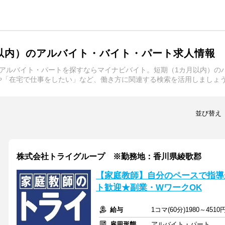
以内）のアルバイト・バイト・パート求人情報
アルバイト・パートを探すならマイナビバイト。短期（1カ月以内）の
や「在宅で仕事をしたい」など、働き方に関連する検索を活用しましょ
並び替え
株式会社トライグループ ※勤務地：香川県綾歌郡
【家庭教師】自分のペースで指導
ト歓迎★副業・WワークOK
給与
1コマ(60分)1980～4510
雇用形態
アルバイト・パート