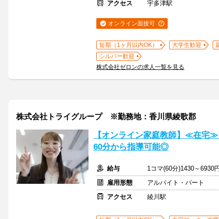
アクセス
宇多津駅
オンライン面接可
短期（1ヶ月以内OK）
大学生歓迎
シルバー歓迎
株式会社ゼロンの求人一覧を見る
株式会社トライグループ ※勤務地：香川県綾歌郡
【オンライン家庭教師】≪在宅≫
60分から指導可能◎
給与
1コマ(60分)1430～6930
雇用形態
アルバイト・パート
アクセス
綾川駅