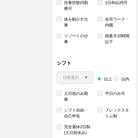
扶養控除内勤
1日4h以内可
務可
体を動かす仕
在宅ワーク・
事
内職
リゾートの仕
残業月10時間
事
以下
シフト
以上
以内
土日祝のみ勤
平日のみ可
務
シフト自由・
フレックスタ
自己申告
イム制
完全週休2日制
(土日祝休み)