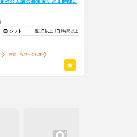
★社会人講師募集★すきま時間に
円
シフト
週1日以上 1日1時間以上
副業・Ｗワーク歓迎