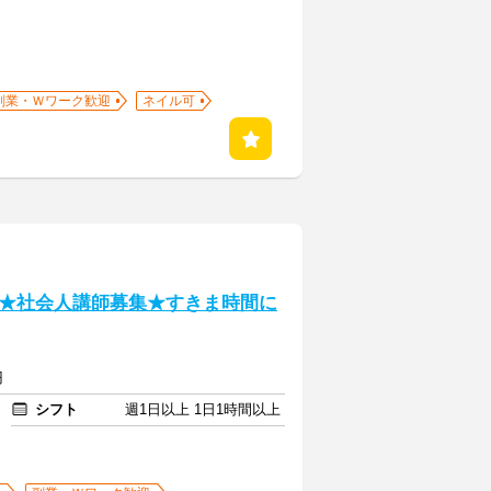
副業・Ｗワーク歓迎
ネイル可
★社会人講師募集★すきま時間に
円
シフト
週1日以上 1日1時間以上