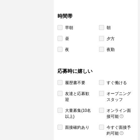
時間帯
早朝
朝
昼
夕方
夜
夜勤
応募時に嬉しい
履歴書不要
すぐ働ける
友達と応募歓
オープニング
迎
スタッフ
大量募集(10名
オンライン面
以上)
接可能
面接確約あり
今すぐ面接予
約可能