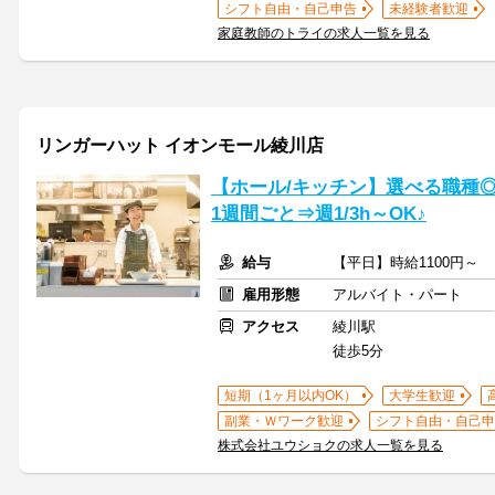
シフト自由・自己申告
未経験者歓迎
家庭教師のトライの求人一覧を見る
リンガーハット イオンモール綾川店
【ホール/キッチン】選べる職種
1週間ごと⇒週1/3h～OK♪
給与
【平日】時給1100円～ 
雇用形態
アルバイト・パート
アクセス
綾川駅
徒歩5分
短期（1ヶ月以内OK）
大学生歓迎
副業・Ｗワーク歓迎
シフト自由・自己申
株式会社ユウショクの求人一覧を見る