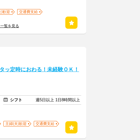
夫)歓迎
交通費支給
人一覧を見る
タッ定時におわる！未経験ＯＫ！
シフト
週5日以上 1日8時間以上
主婦(夫)歓迎
交通費支給