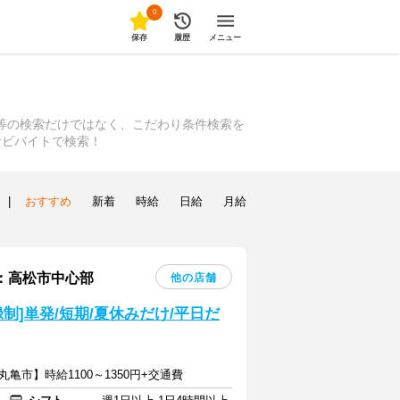
0
保存
履歴
メニュー
種等の検索だけではなく、こだわり条件検索を
ナビバイトで検索！
|
おすすめ
新着
時給
日給
月給
：高松市中心部
他の店舗
制]単発/短期/夏休みだけ/平日だ
丸亀市】時給1100～1350円+交通費