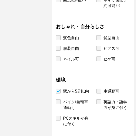
約可能
おしゃれ・自分らしさ
髪色自由
髪型自由
服装自由
ピアス可
ネイル可
ヒゲ可
環境
駅から5分以内
車通勤可
バイク/自転車
英語力・語学
通勤可
力が身に付く
PCスキルが身
に付く