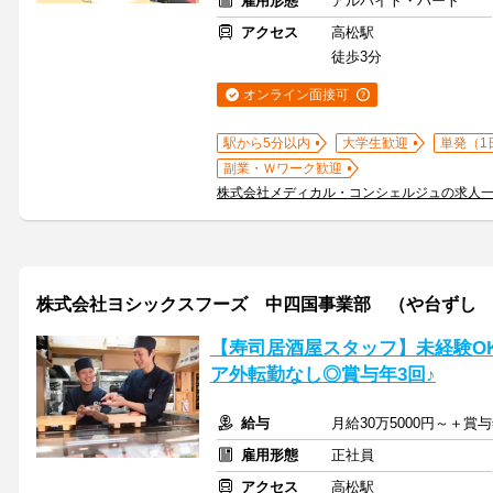
雇用形態
アルバイト・パート
アクセス
高松駅
徒歩3分
オンライン面接可
駅から5分以内
大学生歓迎
単発（1
副業・Ｗワーク歓迎
株式会社メディカル・コンシェルジュの求人
株式会社ヨシックスフーズ 中四国事業部 （や台ずし
【寿司居酒屋スタッフ】未経験OK
ア外転勤なし◎賞与年3回♪
給与
月給30万5000円～＋賞
雇用形態
正社員
アクセス
高松駅