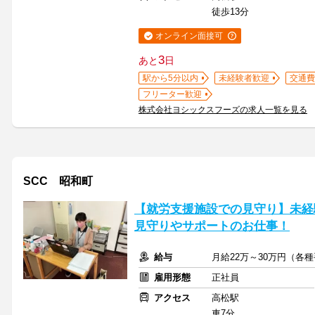
徒歩13分
オンライン面接可
3
あと
日
駅から5分以内
未経験者歓迎
交通費
フリーター歓迎
株式会社ヨシックスフーズの求人一覧を見る
SCC 昭和町
【就労支援施設での見守り】未経験
見守りやサポートのお仕事！
給与
月給22万～30万円（各
雇用形態
正社員
アクセス
高松駅
車7分