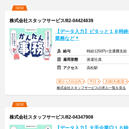
NEW
株式会社スタッフサービス/82-04424639
【データ入力】ピタッと１８時終
業務など＊
給与
時給1250円+交通費支給
雇用形態
派遣社員
アクセス
高松駅
駅から5分以内
平日
主婦(夫)歓迎
株式会社スタッフサービスの求人一覧を見る
NEW
株式会社スタッフサービス/82-04347908
【データ入力】大手企業◎１６時