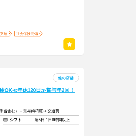
支給
社会保険完備
他の店舗
OK≪年休120日≫賞与年2回！
種手当含む）＋賞与(年2回)＋交通費
シフト
週5日 1日8時間以上