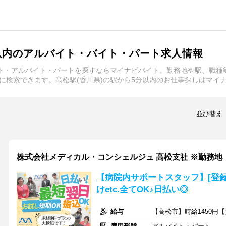
分以内のアルバイト・バイト・パート求人情報
イト・アルバイト・パートを探すならマイナビバイト。勤務地や駅、職
に検索できます。高松駅(香川県)の駅から5分以内のお仕事探しはマイ
並び替え
株式会社メディカル・コンシェルジュ 高松支社 ※勤務地
【病院内サポートスタッフ】[登録
けetc.全てOK♪日払い◎
給与
【高松市】時給1450円【