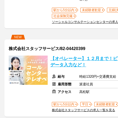
駅から5分以内
未経験者歓迎
主婦(
社会保険完備
ソーシャルコンサルテーションセンターの求
NEW
株式会社スタッフサービス/82-04420399
【オペレーター】１２月まで！ピ
データ入力など！
給与
時給1320円+交通費支給
雇用形態
派遣社員
アクセス
高松駅
駅から5分以内
平日
未経験者歓迎
株式会社スタッフサービスの求人一覧を見る