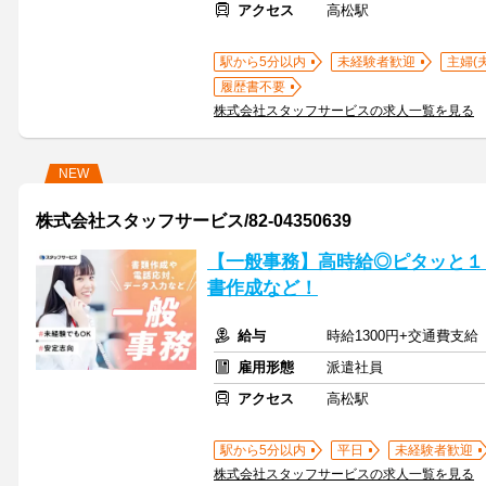
アクセス
高松駅
駅から5分以内
未経験者歓迎
主婦(
履歴書不要
株式会社スタッフサービスの求人一覧を見る
NEW
株式会社スタッフサービス/82-04350639
【一般事務】高時給◎ピタッと１
書作成など！
給与
時給1300円+交通費支給
雇用形態
派遣社員
アクセス
高松駅
駅から5分以内
平日
未経験者歓迎
株式会社スタッフサービスの求人一覧を見る