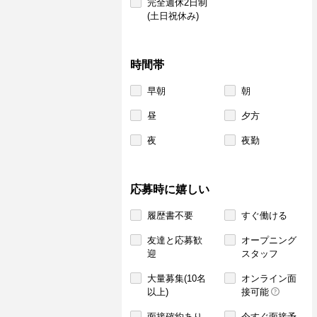
完全週休2日制
(土日祝休み)
時間帯
早朝
朝
昼
夕方
夜
夜勤
応募時に嬉しい
履歴書不要
すぐ働ける
友達と応募歓
オープニング
迎
スタッフ
大量募集(10名
オンライン面
以上)
接可能
面接確約あり
今すぐ面接予