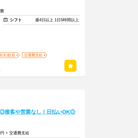
通費
シフト
週4日以上 1日5時間以上
婦(夫)歓迎
交通費支給
る
◎接客や営業なし！日払いOK◎
9円 + 交通費支給