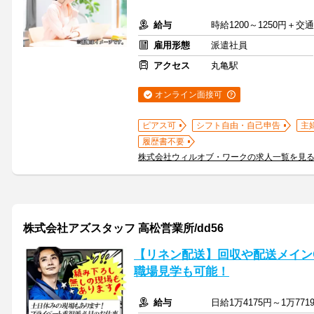
給与
時給1200～1250円＋交
雇用形態
派遣社員
アクセス
丸亀駅
オンライン面接可
ピアス可
シフト自由・自己申告
主
履歴書不要
株式会社ウィルオブ・ワークの求人一覧を見
株式会社アズスタッフ 高松営業所/dd56
【リネン配送】回収や配送メイン
職場見学も可能！
給与
日給1万4175円～1万771