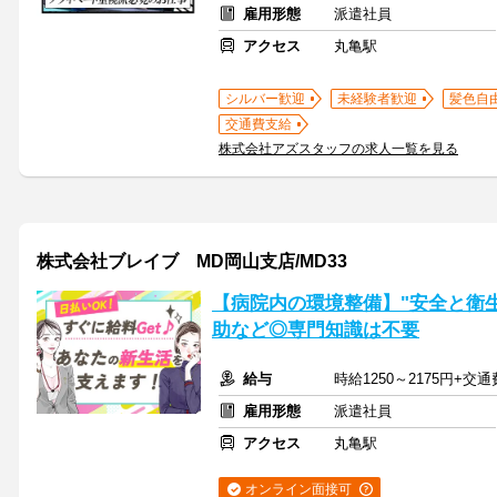
雇用形態
派遣社員
アクセス
丸亀駅
シルバー歓迎
未経験者歓迎
髪色自
交通費支給
株式会社アズスタッフの求人一覧を見る
株式会社ブレイブ MD岡山支店/MD33
【病院内の環境整備】"安全と衛
助など◎専門知識は不要
給与
時給1250～2175円+交
雇用形態
派遣社員
アクセス
丸亀駅
オンライン面接可