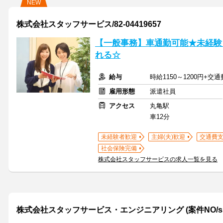
NEW
株式会社スタッフサービス/82-04419657
【一般事務】車通勤可能★未経験
れる☆
給与
時給1150～1200円+交
雇用形態
派遣社員
アクセス
丸亀駅
車12分
未経験者歓迎
主婦(夫)歓迎
交通費
社会保険完備
株式会社スタッフサービスの求人一覧を見る
株式会社スタッフサービス・エンジニアリング (案件NO/sse7