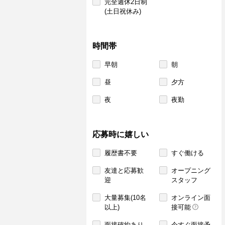
完全週休2日制
(土日祝休み)
時間帯
早朝
朝
昼
夕方
夜
夜勤
応募時に嬉しい
履歴書不要
すぐ働ける
友達と応募歓
オープニング
迎
スタッフ
大量募集(10名
オンライン面
以上)
接可能
面接確約あり
今すぐ面接予