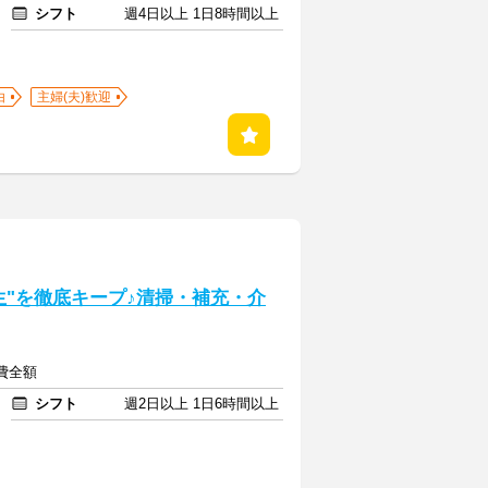
シフト
週4日以上 1日8時間以上
由
主婦(夫)歓迎
生"を徹底キープ♪清掃・補充・介
通費全額
シフト
週2日以上 1日6時間以上