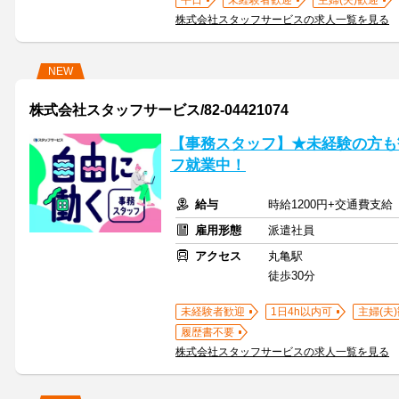
平日
未経験者歓迎
主婦(夫)歓迎
株式会社スタッフサービスの求人一覧を見る
NEW
株式会社スタッフサービス/82-04421074
【事務スタッフ】★未経験の方も
フ就業中！
給与
時給1200円+交通費支給
雇用形態
派遣社員
アクセス
丸亀駅
徒歩30分
未経験者歓迎
1日4h以内可
主婦(夫
履歴書不要
株式会社スタッフサービスの求人一覧を見る