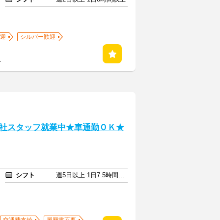
迎
シルバー歓迎
る
社スタッフ就業中★車通勤ＯＫ★
シフト
週5日以上 1日7.5時間以上