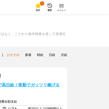
0
保存
履歴
メニュー
ではなく、こだわり条件検索を使って派遣社
|
おすすめ
新着
時給
日給
月給
】
で高日給！夜勤でガッツリ稼げる
交通費全額支給
シフト
週2日以上 1日8時間以上