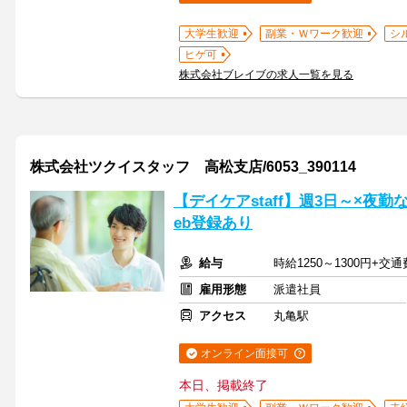
大学生歓迎
副業・Ｗワーク歓迎
シ
ヒゲ可
株式会社ブレイブの求人一覧を見る
株式会社ツクイスタッフ 高松支店/6053_390114
【デイケアstaff】週3日～×夜
eb登録あり
給与
時給1250～1300円+交
雇用形態
派遣社員
アクセス
丸亀駅
オンライン面接可
本日、掲載終了