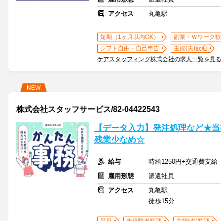
アクセス
丸亀駅
短期（1ヶ月以内OK）
副業・Ｗワーク歓
シフト自由・自己申告
主婦(夫)歓迎
ケアスタッフィング株式会社の求人一覧を見
NEW
株式会社スタッフサービス/82-04422543
【データ入力】発注処理など★当
残業少なめ☆
給与
時給1250円+交通費支給
雇用形態
派遣社員
アクセス
丸亀駅
徒歩15分