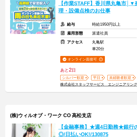
【作業STAFF】香川県丸亀市│
理・設備点検のお仕事
給与
時給1950円以上
雇用形態
派遣社員
アクセス
丸亀駅
車20分
オンライン面接可
2
あと
日
シルバー歓迎
平日
未経験者歓迎
株式会社スタッフサービス エンジニアリン
(株)ウィルオブ・ワーク CO 高松支店
【金融事務】★週4日勤務★銀行
◎/日払いOK!/130875