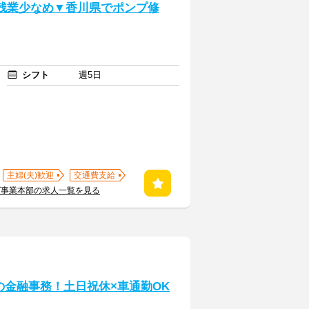
▼残業少なめ▼香川県でポンプ修
シフト
週5日
主婦(夫)歓迎
交通費支給
グ事業本部の求人一覧を見る
の金融事務！土日祝休×車通勤OK