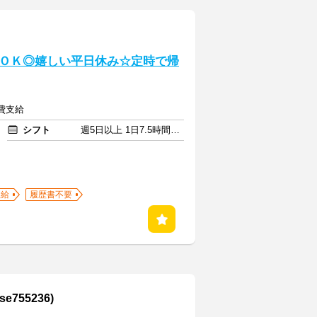
ＯＫ◎嬉しい平日休み☆定時で帰
通費支給
シフト
週5日以上 1日7.5時間以上
支給
履歴書不要
55236)