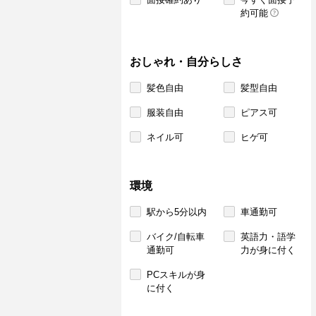
約可能
おしゃれ・自分らしさ
髪色自由
髪型自由
服装自由
ピアス可
ネイル可
ヒゲ可
環境
駅から5分以内
車通勤可
バイク/自転車
英語力・語学
通勤可
力が身に付く
PCスキルが身
に付く