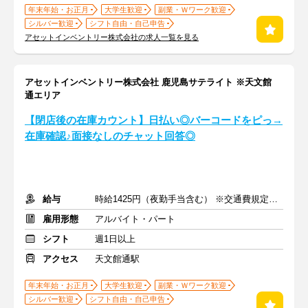
年末年始・お正月
大学生歓迎
副業・Ｗワーク歓迎
シルバー歓迎
シフト自由・自己申告
アセットインベントリー株式会社の求人一覧を見る
アセットインベントリー株式会社 鹿児島サテライト ※天文館
通エリア
【閉店後の在庫カウント】日払い◎バーコードをピっ→
在庫確認♪面接なしのチャット回答◎
給与
時給1425円（夜勤手当含む） ※交通費規定内支給
雇用形態
アルバイト・パート
シフト
週1日以上
アクセス
天文館通駅
年末年始・お正月
大学生歓迎
副業・Ｗワーク歓迎
シルバー歓迎
シフト自由・自己申告