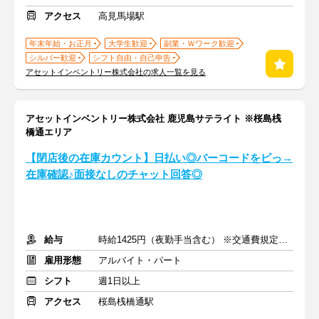
アクセス
高見馬場駅
年末年始・お正月
大学生歓迎
副業・Ｗワーク歓迎
シルバー歓迎
シフト自由・自己申告
アセットインベントリー株式会社の求人一覧を見る
アセットインベントリー株式会社 鹿児島サテライト ※桜島桟
橋通エリア
【閉店後の在庫カウント】日払い◎バーコードをピっ→
在庫確認♪面接なしのチャット回答◎
給与
時給1425円（夜勤手当含む） ※交通費規定内支給
雇用形態
アルバイト・パート
シフト
週1日以上
アクセス
桜島桟橋通駅