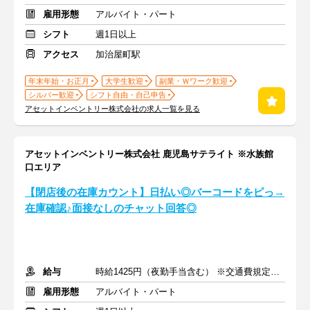
雇用形態
アルバイト・パート
シフト
週1日以上
アクセス
加治屋町駅
年末年始・お正月
大学生歓迎
副業・Ｗワーク歓迎
シルバー歓迎
シフト自由・自己申告
アセットインベントリー株式会社の求人一覧を見る
アセットインベントリー株式会社 鹿児島サテライト ※水族館
口エリア
【閉店後の在庫カウント】日払い◎バーコードをピっ→
在庫確認♪面接なしのチャット回答◎
給与
時給1425円（夜勤手当含む） ※交通費規定内支給
雇用形態
アルバイト・パート