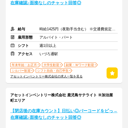
在庫確認♪面接なしのチャット回答◎
給与
時給1425円（夜勤手当含む） ※交通費規定内支給
雇用形態
アルバイト・パート
シフト
週1日以上
アクセス
いづろ通駅
年末年始・お正月
大学生歓迎
副業・Ｗワーク歓迎
シルバー歓迎
シフト自由・自己申告
アセットインベントリー株式会社の求人一覧を見る
アセットインベントリー株式会社 鹿児島サテライト ※加治屋
町エリア
【閉店後の在庫カウント】日払い◎バーコードをピっ→
在庫確認♪面接なしのチャット回答◎