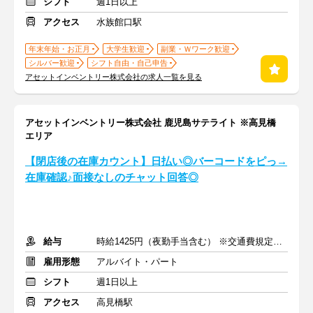
シフト
週1日以上
アクセス
水族館口駅
年末年始・お正月
大学生歓迎
副業・Ｗワーク歓迎
シルバー歓迎
シフト自由・自己申告
アセットインベントリー株式会社の求人一覧を見る
アセットインベントリー株式会社 鹿児島サテライト ※高見橋
エリア
【閉店後の在庫カウント】日払い◎バーコードをピっ→
在庫確認♪面接なしのチャット回答◎
給与
時給1425円（夜勤手当含む） ※交通費規定内支給
雇用形態
アルバイト・パート
シフト
週1日以上
アクセス
高見橋駅