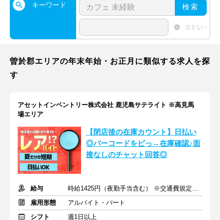
キーワード
検索
含まない
曽於郡エリアの年末年始・お正月に類似する求人を探
す
アセットインベントリー株式会社 鹿児島サテライト ※高見馬
場エリア
【閉店後の在庫カウント】日払い
◎バーコードをピっ→在庫確認♪面
接なしのチャット回答◎
給与
時給1425円（夜勤手当含む） ※交通費規定内支給
雇用形態
アルバイト・パート
シフト
週1日以上