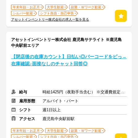
年末年始・お正月
大学生歓迎
副業・Ｗワーク歓迎
シルバー歓迎
シフト自由・自己申告
アセットインベントリー株式会社の求人一覧を見る
アセットインベントリー株式会社 鹿児島サテライト ※鹿児島
中央駅前エリア
【閉店後の在庫カウント】日払い◎バーコードをピっ→
在庫確認♪面接なしのチャット回答◎
給与
時給1425円（夜勤手当含む） ※交通費規定内支給
雇用形態
アルバイト・パート
シフト
週1日以上
アクセス
鹿児島中央駅前駅
年末年始・お正月
大学生歓迎
副業・Ｗワーク歓迎
シルバー歓迎
シフト自由・自己申告