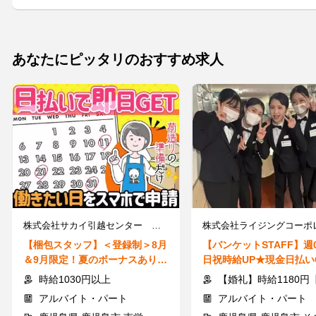
あなたにピッタリのおすすめ求人
株式会社サカイ引越センター 鹿児島南支社
【梱包スタッフ】＜登録制＞8月
【バンケットSTAFF】週0
＆9月限定！夏のボーナスあり！
日祝時給UP★現金日払いO
単発・短期◎WワークもOK！
婚礼ドリンク同時募集中
時給1030円以上
【婚礼】時給1180円【宴会】時給11
アルバイト・パート
アルバイト・パート