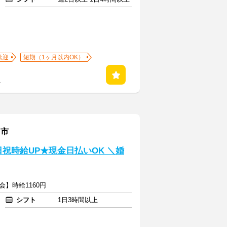
歓迎
短期（1ヶ月以内OK）
る
島市
土日祝時給UP★現金日払いOK ＼婚
会】時給1160円
シフト
1日3時間以上