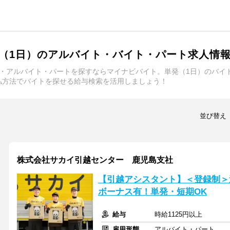
（1日）のアルバイト・バイト・パート求人情
ト・アルバイト・パートを探すならマイナビバイト。単発（1日）のバイ
払方法でバイトを探せる給与検索を活用しましょう！
並び替え
株式会社サカイ引越センター 鹿児島支社
【引越アシスタント】＜登録制＞
ボーナス有！単発・短期OK
給与
時給1125円以上
雇用形態
アルバイト・パート