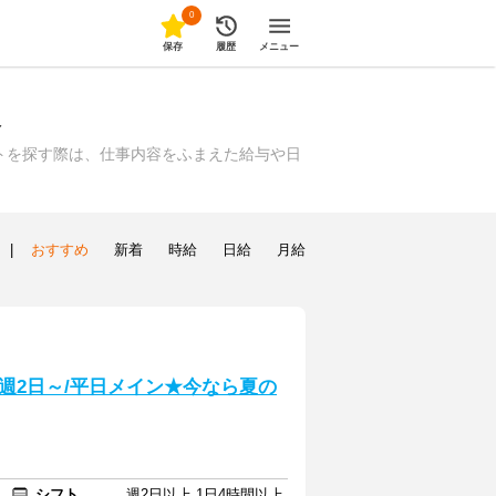
0
保存
履歴
メニュー
報
トを探す際は、仕事内容をふまえた給与や日
|
おすすめ
新着
時給
日給
月給
週2日～/平日メイン★今なら夏の
シフト
週2日以上 1日4時間以上