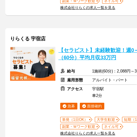
副業・Ｗワーク歓迎
ネイル可
株式会社りらくの求人一覧を見る
りらくる 宇宿店
【セラピスト】未経験歓迎！週0～5
（60分）平均月収33万円
給与
1施術(60分)：2,088円～3
雇用形態
アルバイト・パート
アクセス
宇宿駅
車2分
急募
面接確約
単発（1日OK）
大学生歓迎
短期（
副業・Ｗワーク歓迎
ネイル可
株式会社りらくの求人一覧を見る