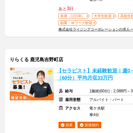
3
あと
日
単発（1日OK）
大学生歓迎
高校生
副業・Ｗワーク歓迎
株式会社ライジングコーポレーションの求人
りらくる 鹿児島吉野町店
【セラピスト】未経験歓迎！週0～5
（60分）平均月収33万円
給与
1施術(60分)：2,088円～3
雇用形態
アルバイト・パート
アクセス
竜ケ水駅
車4分
急募
面接確約