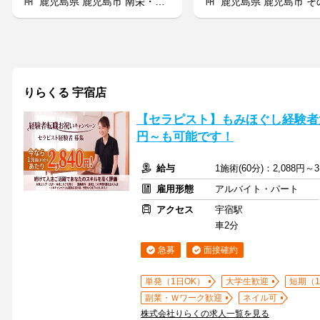
鹿児島県 鹿児島市 南栄・谷山周辺
鹿児島県 鹿児島市 その他鹿
りらくる 宇宿店
【セラピスト】もみほぐし経験者大
円～も可能です！
給与
1施術(60分)：2,088円～3
雇用形態
アルバイト・パート
アクセス
宇宿駅
車2分
急募
面接確約
単発（1日OK）
大学生歓迎
短期（
副業・Ｗワーク歓迎
ネイル可
株式会社りらくの求人一覧を見る