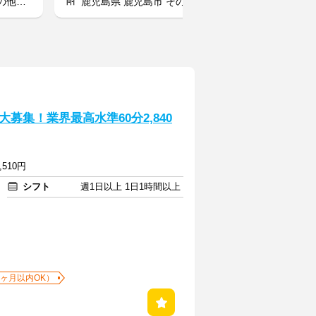
児島市
鹿児島県 鹿児島市 その他鹿児島市
鹿児島県 鹿児島
募集！業界最高水準60分2,840
,510円
シフト
週1日以上 1日1時間以上
1ヶ月以内OK）