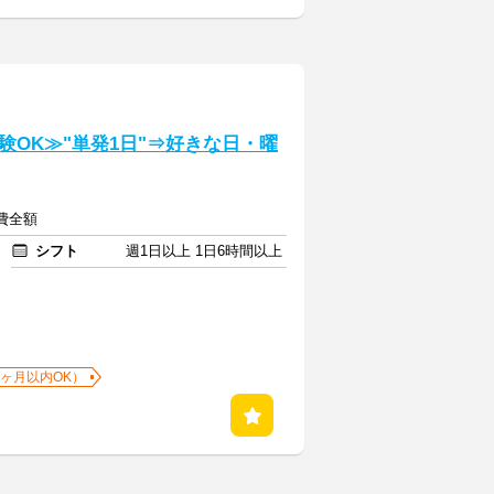
OK≫"単発1日"⇒好きな日・曜
通費全額
シフト
週1日以上 1日6時間以上
1ヶ月以内OK）