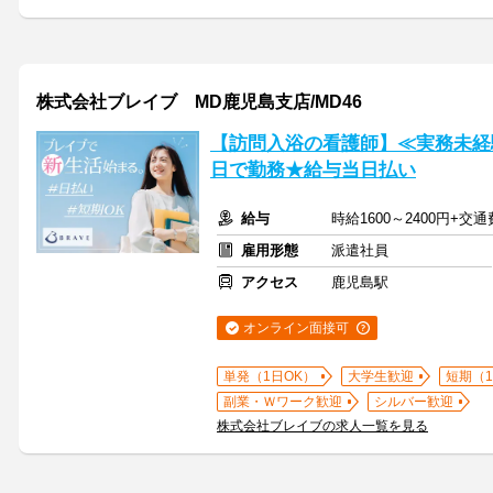
株式会社ブレイブ MD鹿児島支店/MD46
【訪問入浴の看護師】≪実務未経験
日で勤務★給与当日払い
給与
時給1600～2400円+交
雇用形態
派遣社員
アクセス
鹿児島駅
オンライン面接可
単発（1日OK）
大学生歓迎
短期（
副業・Ｗワーク歓迎
シルバー歓迎
株式会社ブレイブの求人一覧を見る