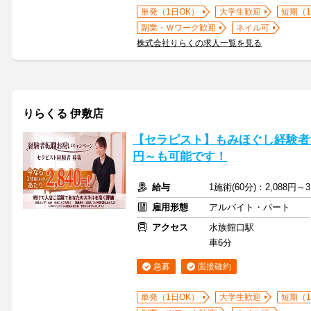
単発（1日OK）
大学生歓迎
短期（
副業・Ｗワーク歓迎
ネイル可
株式会社りらくの求人一覧を見る
りらくる 伊敷店
【セラピスト】もみほぐし経験者大
円～も可能です！
給与
1施術(60分)：2,088円～3
雇用形態
アルバイト・パート
アクセス
水族館口駅
車6分
急募
面接確約
単発（1日OK）
大学生歓迎
短期（