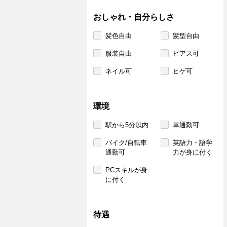
おしゃれ・自分らしさ
髪色自由
髪型自由
服装自由
ピアス可
ネイル可
ヒゲ可
環境
駅から5分以内
車通勤可
バイク/自転車
英語力・語学
通勤可
力が身に付く
PCスキルが身
に付く
待遇