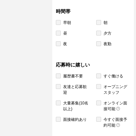
時間帯
早朝
朝
昼
夕方
夜
夜勤
応募時に嬉しい
履歴書不要
すぐ働ける
友達と応募歓
オープニング
迎
スタッフ
大量募集(10名
オンライン面
以上)
接可能
面接確約あり
今すぐ面接予
約可能