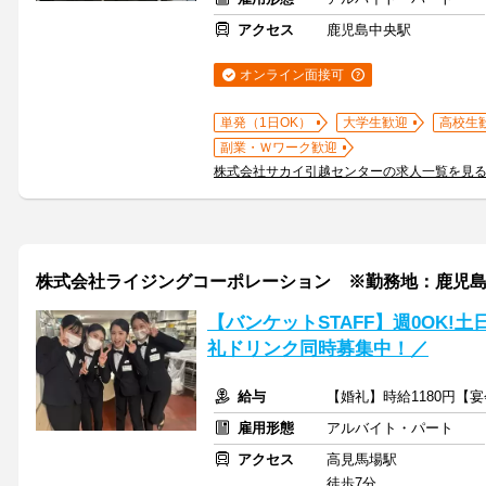
アクセス
鹿児島中央駅
オンライン面接可
単発（1日OK）
大学生歓迎
高校生
副業・Ｗワーク歓迎
株式会社サカイ引越センターの求人一覧を見
株式会社ライジングコーポレーション ※勤務地：鹿児
【バンケットSTAFF】週0OK!
礼ドリンク同時募集中！／
給与
【婚礼】時給1180円【宴
雇用形態
アルバイト・パート
アクセス
高見馬場駅
徒歩7分