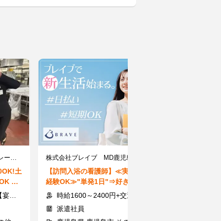
株式会社ライジングコーポレーション ※勤務地：鹿児島市
株式会社ブレイブ MD鹿児島支店/MD46
OK!土
【訪問入浴の看護師】≪実務未
【梱包スタッフ
K ＼
経験OK≫"単発1日"⇒好きな
＆9月限定！夏
！／
日・曜日で勤務★給与当日払い
単発・短期◎W
60円
時給1600～2400円+交通費全額
時給1030
派遣社員
アルバイト