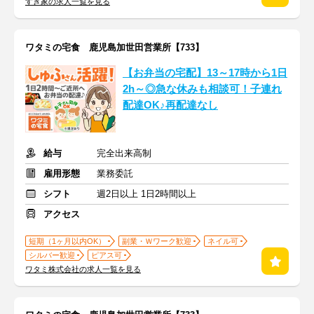
すき家の求人一覧を見る
ワタミの宅食 鹿児島加世田営業所【733】
【お弁当の宅配】13～17時から1日
2h～◎急な休みも相談可！子連れ
配達OK♪再配達なし
給与
完全出来高制
雇用形態
業務委託
シフト
週2日以上 1日2時間以上
アクセス
短期（1ヶ月以内OK）
副業・Ｗワーク歓迎
ネイル可
シルバー歓迎
ピアス可
ワタミ株式会社の求人一覧を見る