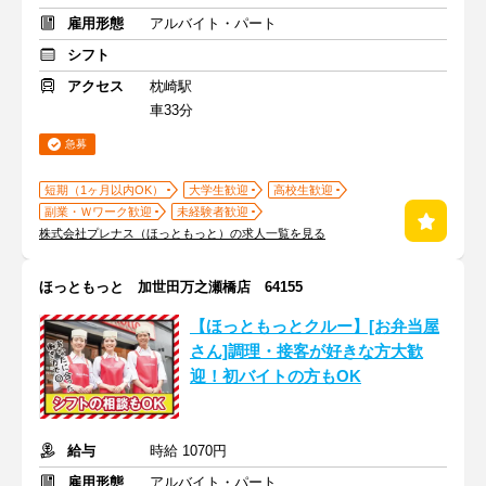
雇用形態
アルバイト・パート
シフト
アクセス
枕崎駅
車33分
急募
短期（1ヶ月以内OK）
大学生歓迎
高校生歓迎
副業・Ｗワーク歓迎
未経験者歓迎
株式会社プレナス（ほっともっと）の求人一覧を見る
ほっともっと 加世田万之瀬橋店 64155
【ほっともっとクルー】[お弁当屋
さん]調理・接客が好きな方大歓
迎！初バイトの方もOK
給与
時給 1070円
雇用形態
アルバイト・パート