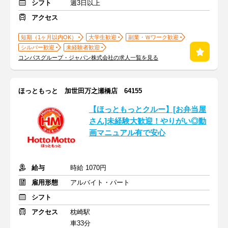
シフト
週3日以上
アクセス
短期（1ヶ月以内OK）
大学生歓迎
副業・Ｗワーク歓迎
シルバー歓迎
未経験者歓迎
コンパスグループ・ジャパン株式会社の求人一覧を見る
ほっともっと 加世田万之瀬橋店 64155
【ほっともっとクルー】[お弁当屋
さん]未経験大歓迎！やりがい◎動
画マニュアル有で安心
給与
時給 1070円
雇用形態
アルバイト・パート
シフト
アクセス
枕崎駅
車33分