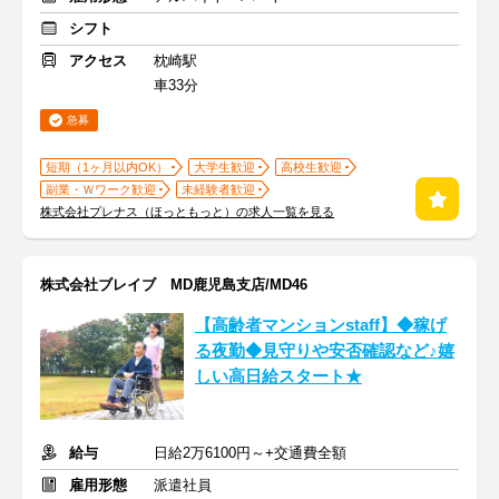
シフト
アクセス
枕崎駅
車33分
急募
短期（1ヶ月以内OK）
大学生歓迎
高校生歓迎
副業・Ｗワーク歓迎
未経験者歓迎
株式会社プレナス（ほっともっと）の求人一覧を見る
株式会社ブレイブ MD鹿児島支店/MD46
【高齢者マンションstaff】◆稼げ
る夜勤◆見守りや安否確認など♪嬉
しい高日給スタート★
給与
日給2万6100円～+交通費全額
雇用形態
派遣社員