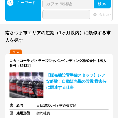
キーワード
検索
含まない
南さつま市エリアの短期（1ヶ月以内）に類似する求
人を探す
NEW
コカ・コーラ ボトラーズジャパンベンディング株式会社【求人
番号：85131】
【販売機設置準備スタッフ】レア
な経験！自動販売機の設置/撤去時
に関連する仕事
給与
日給10000円＋交通費支給
雇用形態
契約社員