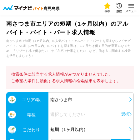
鹿児島県
保存
履歴
メニュー
南さつま市エリアの短期（1ヶ月以内）のアル
バイト・バイト・パート求人情報
南さつま市で短期（1カ月以内）の人気バイト・アルバイト・パートを探すならマイナビ
バイト。短期（1カ月以内）のバイトを探す際は、1ヶ月だけ働く目的が重要になるた
め、「リゾート地で働きたい」や「在宅で仕事をしたい」など、働き方に関連する検索
を活用しましょう！
検索条件に該当する求人情報がみつかりませんでした。
ご希望の条件に類似する求人情報の検索結果を表示します。
エリア/駅
南さつま市
選択してください
選択
職種
短期（1ヶ月以内）
こだわり