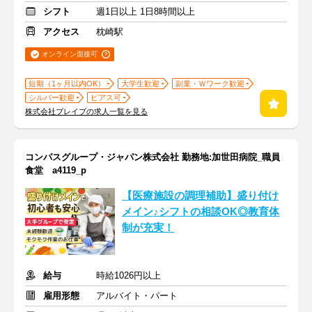
シフト
週1日以上 1日8時間以上
アクセス
枕崎駅
オンライン面接可
短期（1ヶ月以内OK）
大学生歓迎
副業・Ｗワーク歓迎
シルバー歓迎
ピアス可
株式会社ブレイブの求人一覧を見る
コンパスグループ・ジャパン株式会社 勤務地:加世田病院_職員
食堂 a4119_p
【医療施設の調理補助】盛り付け
メイン♪シフトの相談OK◎教育体
制が充実！
給与
時給1026円以上
雇用形態
アルバイト・パート