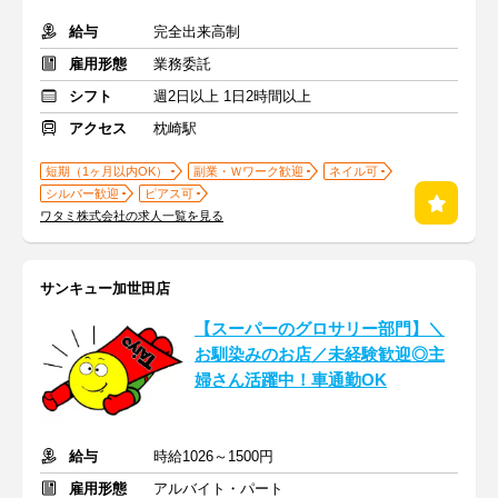
給与
完全出来高制
雇用形態
業務委託
シフト
週2日以上 1日2時間以上
アクセス
枕崎駅
短期（1ヶ月以内OK）
副業・Ｗワーク歓迎
ネイル可
シルバー歓迎
ピアス可
ワタミ株式会社の求人一覧を見る
サンキュー加世田店
【スーパーのグロサリー部門】＼
お馴染みのお店／未経験歓迎◎主
婦さん活躍中！車通勤OK
給与
時給1026～1500円
雇用形態
アルバイト・パート