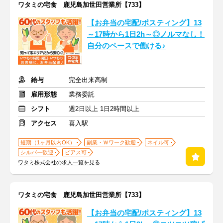
ワタミの宅食 鹿児島加世田営業所【733】
【お弁当の宅配/ポスティング】13
～17時から1日2h～◎ノルマなし！
自分のペースで働ける♪
給与
完全出来高制
雇用形態
業務委託
シフト
週2日以上 1日2時間以上
アクセス
喜入駅
短期（1ヶ月以内OK）
副業・Ｗワーク歓迎
ネイル可
シルバー歓迎
ピアス可
ワタミ株式会社の求人一覧を見る
ワタミの宅食 鹿児島加世田営業所【733】
【お弁当の宅配/ポスティング】13