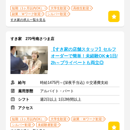
短期（1ヶ月以内OK）
大学生歓迎
高校生歓迎
副業・Ｗワーク歓迎
シルバー歓迎
すき家の求人一覧を見る
すき家 270号南さつま店
【すき家の店舗スタッフ】セルフ
オーダーで簡単！未経験OK★1日/
2h～プライベートも両立◎
給与
時給1475円～(深夜手当込) ※交通費支給
雇用形態
アルバイト・パート
シフト
週2日以上 1日2時間以上
アクセス
短期（1ヶ月以内OK）
大学生歓迎
副業・Ｗワーク歓迎
シルバー歓迎
未経験者歓迎