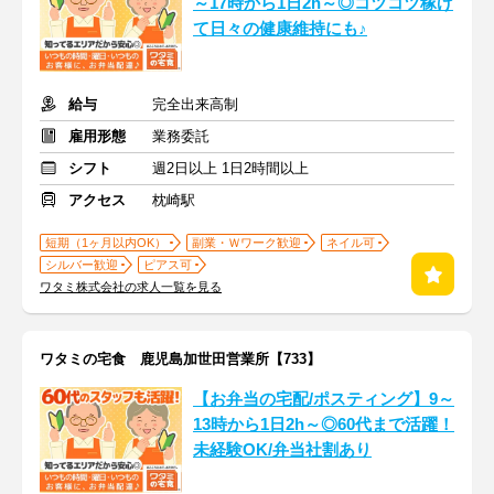
～17時から1日2h～◎コツコツ稼げ
て日々の健康維持にも♪
給与
完全出来高制
雇用形態
業務委託
シフト
週2日以上 1日2時間以上
アクセス
枕崎駅
短期（1ヶ月以内OK）
副業・Ｗワーク歓迎
ネイル可
シルバー歓迎
ピアス可
ワタミ株式会社の求人一覧を見る
ワタミの宅食 鹿児島加世田営業所【733】
【お弁当の宅配/ポスティング】9～
13時から1日2h～◎60代まで活躍！
未経験OK/弁当社割あり