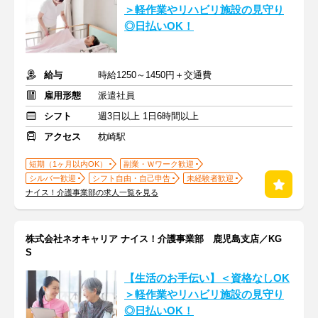
＞軽作業やリハビリ施設の見守り
◎日払いOK！
給与
時給1250～1450円＋交通費
雇用形態
派遣社員
シフト
週3日以上 1日6時間以上
アクセス
枕崎駅
短期（1ヶ月以内OK）
副業・Ｗワーク歓迎
シルバー歓迎
シフト自由・自己申告
未経験者歓迎
ナイス！介護事業部の求人一覧を見る
株式会社ネオキャリア ナイス！介護事業部 鹿児島支店／KG
S
【生活のお手伝い】＜資格なしOK
＞軽作業やリハビリ施設の見守り
◎日払いOK！