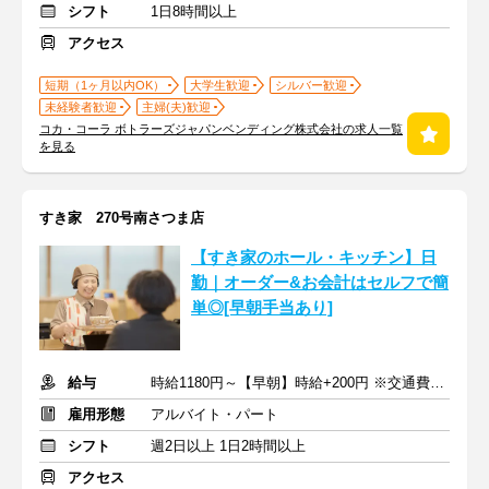
シフト
1日8時間以上
アクセス
短期（1ヶ月以内OK）
大学生歓迎
シルバー歓迎
未経験者歓迎
主婦(夫)歓迎
コカ・コーラ ボトラーズジャパンベンディング株式会社の求人一覧
を見る
すき家 270号南さつま店
【すき家のホール・キッチン】日
勤｜オーダー&お会計はセルフで簡
単◎[早朝手当あり]
給与
時給1180円～【早朝】時給+200円 ※交通費支給
雇用形態
アルバイト・パート
シフト
週2日以上 1日2時間以上
アクセス