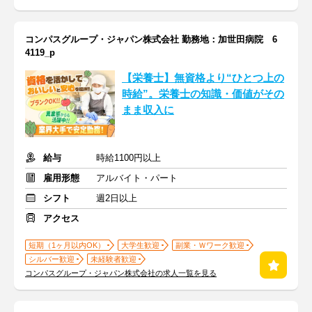
コンパスグループ・ジャパン株式会社 勤務地：加世田病院 6
4119_p
【栄養士】無資格より“ひとつ上の
時給”。栄養士の知識・価値がその
まま収入に
給与
時給1100円以上
雇用形態
アルバイト・パート
シフト
週2日以上
アクセス
短期（1ヶ月以内OK）
大学生歓迎
副業・Ｗワーク歓迎
シルバー歓迎
未経験者歓迎
コンパスグループ・ジャパン株式会社の求人一覧を見る