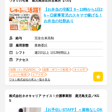
ワタミの宅食 鹿児島加世田営業所【733】
【お弁当の宅配】9～13時から1日2
h～◎家事育児のスキマで稼げる！
お弁当の社割あり
給与
完全出来高制
雇用形態
業務委託
シフト
週2日以上 1日2時間以上
アクセス
短期（1ヶ月以内OK）
副業・Ｗワーク歓迎
ネイル可
シルバー歓迎
ピアス可
ワタミ株式会社の求人一覧を見る
株式会社ネオキャリア ナイス！介護事業部 鹿児島支店／KG
S
【お手伝いSTAFF】＜資格なしOK