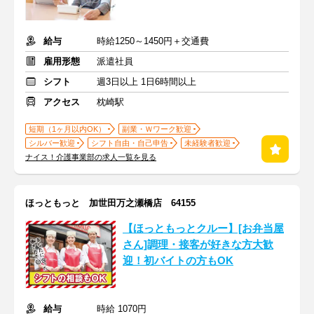
給与
時給1250～1450円＋交通費
雇用形態
派遣社員
シフト
週3日以上 1日6時間以上
アクセス
枕崎駅
短期（1ヶ月以内OK）
副業・Ｗワーク歓迎
シルバー歓迎
シフト自由・自己申告
未経験者歓迎
ナイス！介護事業部の求人一覧を見る
ほっともっと 加世田万之瀬橋店 64155
【ほっともっとクルー】[お弁当屋
さん]調理・接客が好きな方大歓
迎！初バイトの方もOK
給与
時給 1070円