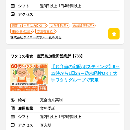
シフト
週3日以上 1日4時間以上
アクセス
短期（1ヶ月以内OK）
大学生歓迎
未経験者歓迎
主婦(夫)歓迎
交通費支給
株式会社タイヨーの求人一覧を見る
ワタミの宅食 鹿児島加世田営業所【733】
【お弁当の宅配/ポスティング】9～
13時から1日2h～◎未経験OK！大
手ワタミグループで安定
給与
完全出来高制
雇用形態
業務委託
シフト
週2日以上 1日2時間以上
アクセス
喜入駅