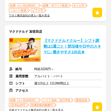
短期（1ヶ月以内OK）
副業・Ｗワーク歓迎
ネイル可
シルバー歓迎
ピアス可
ワタミ株式会社の求人一覧を見る
マクドナルド 加世田店
【マクドナルドクルー】シフト調
整は1週ごと！部活後や日中のスキ
マに♪働きやすさ120点★
給与
時給1026円～
雇用形態
アルバイト・パート
シフト
週1日以上 1日2時間以上
アクセス
短期（1ヶ月以内OK）
シフト自由・自己申告
髪色自由
1日4h以内可
扶養控除内勤務可
日本マクドナルド株式会社の求人一覧を見る