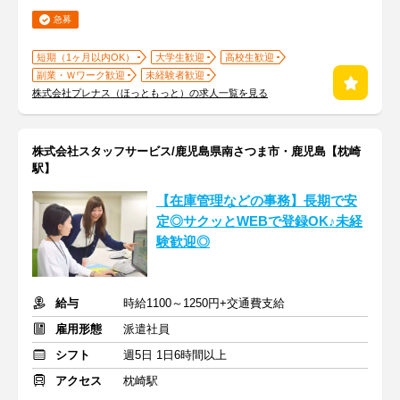
急募
短期（1ヶ月以内OK）
大学生歓迎
高校生歓迎
副業・Ｗワーク歓迎
未経験者歓迎
株式会社プレナス（ほっともっと）の求人一覧を見る
株式会社スタッフサービス/鹿児島県南さつま市・鹿児島【枕崎
駅】
【在庫管理などの事務】長期で安
定◎サクッとWEBで登録OK♪未経
験歓迎◎
給与
時給1100～1250円+交通費支給
雇用形態
派遣社員
シフト
週5日 1日6時間以上
アクセス
枕崎駅