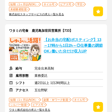
短期（1ヶ月以内OK）
ネイル可
ピアス可
平日
未経験者歓迎
株式会社スタッフサービスの求人一覧を見る
ワタミの宅食 鹿児島加世田営業所【733】
【お弁当の宅配/ポスティング】13
～17時から1日2h～◎仕事量の調節
OK♪働いた分だけ収入UP
給与
完全出来高制
雇用形態
業務委託
シフト
週2日以上 1日2時間以上
アクセス
五位野駅
短期（1ヶ月以内OK）
副業・Ｗワーク歓迎
ネイル可
シルバー歓迎
ピアス可
ワタミ株式会社の求人一覧を見る