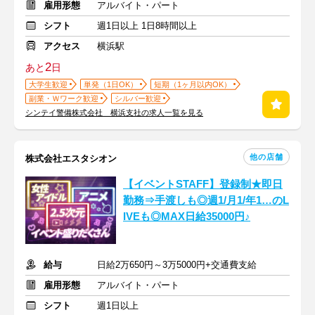
雇用形態
アルバイト・パート
シフト
週1日以上 1日8時間以上
アクセス
横浜駅
2
あと
日
大学生歓迎
単発（1日OK）
短期（1ヶ月以内OK）
副業・Ｗワーク歓迎
シルバー歓迎
シンテイ警備株式会社 横浜支社の求人一覧を見る
他の店舗
株式会社エスタシオン
【イベントSTAFF】登録制★即日
勤務⇒手渡しも◎週1/月1/年1…のL
IVEも◎MAX日給35000円♪
給与
日給2万650円～3万5000円+交通費支給
雇用形態
アルバイト・パート
シフト
週1日以上