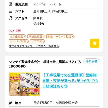
雇用形態
アルバイト・パート
シフト
週1日以上 1日3時間以上
アクセス
関内駅
徒歩1分
3
あと
日
大学生歓迎
高校生歓迎
副業・Ｗワーク歓迎
シルバー歓迎
ピアス可
株式会社エスワイフードの求人一覧を見る
他の店舗
シンテイ警備株式会社 横浜支社（横浜エリア）/A
3203000105
【工事現場での交通誘導】登録制/
日勤・夜勤が選べる♪早上がりでも
日給保証あり◎
給与
日給1万500円＋交通費全額支給