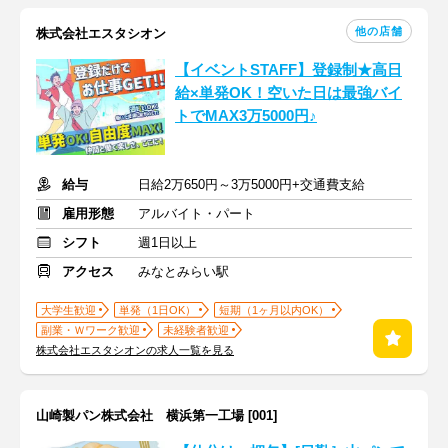
他の店舗
株式会社エスタシオン
【イベントSTAFF】登録制★高日
給×単発OK！空いた日は最強バイ
トでMAX3万5000円♪
給与
日給2万650円～3万5000円+交通費支給
雇用形態
アルバイト・パート
シフト
週1日以上
アクセス
みなとみらい駅
大学生歓迎
単発（1日OK）
短期（1ヶ月以内OK）
副業・Ｗワーク歓迎
未経験者歓迎
株式会社エスタシオンの求人一覧を見る
山崎製パン株式会社 横浜第一工場 [001]