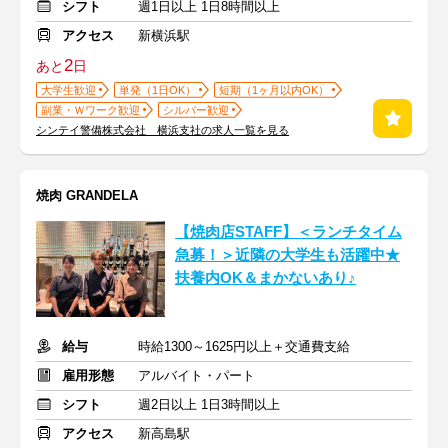
シフト
週1日以上 1日8時間以上
アクセス
新横浜駅
2
あと
日
大学生歓迎
単発（1日OK）
短期（1ヶ月以内OK）
副業・Ｗワーク歓迎
シルバー歓迎
シンテイ警備株式会社 横浜支社の求人一覧を見る
焼肉 GRANDELA
【焼肉店STAFF】＜ランチタイム
急募！＞近隣の大学生も活躍中★
扶養内OK＆まかないあり♪
給与
時給1300～1625円以上＋交通費支給
雇用形態
アルバイト・パート
シフト
週2日以上 1日3時間以上
アクセス
新高島駅