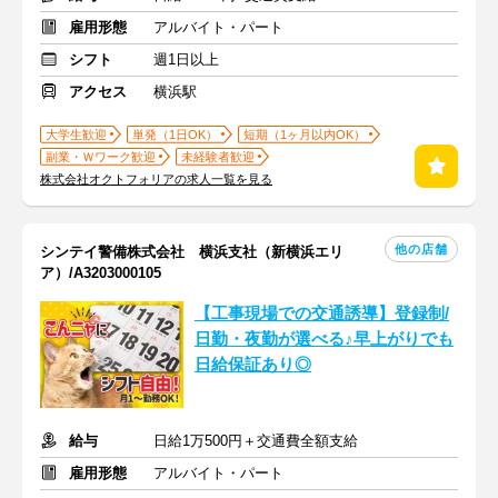
雇用形態
アルバイト・パート
シフト
週1日以上
アクセス
横浜駅
大学生歓迎
単発（1日OK）
短期（1ヶ月以内OK）
副業・Ｗワーク歓迎
未経験者歓迎
株式会社オクトフォリアの求人一覧を見る
他の店舗
シンテイ警備株式会社 横浜支社（新横浜エリ
ア）/A3203000105
【工事現場での交通誘導】登録制/
日勤・夜勤が選べる♪早上がりでも
日給保証あり◎
給与
日給1万500円＋交通費全額支給
雇用形態
アルバイト・パート