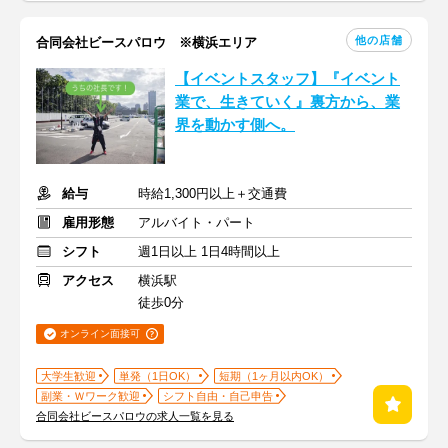
他の店舗
合同会社ビースパロウ ※横浜エリア
【イベントスタッフ】『イベント
業で、生きていく』裏方から、業
界を動かす側へ。
給与
時給1,300円以上＋交通費
雇用形態
アルバイト・パート
シフト
週1日以上 1日4時間以上
アクセス
横浜駅
徒歩0分
オンライン面接可
大学生歓迎
単発（1日OK）
短期（1ヶ月以内OK）
副業・Ｗワーク歓迎
シフト自由・自己申告
合同会社ビースパロウの求人一覧を見る