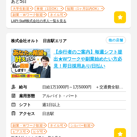
5
あと
日
大学生歓迎
単発（1日OK）
短期（1ヶ月以内OK）
副業・Ｗワーク歓迎
ネイル可
LAPI-Staff株式会社の求人一覧を見る
他の店舗
株式会社オルト 日吉駅エリア
【歩行者のご案内】毎週シフト提
出★Wワークや副業始めたい方必
見！即日採用あり/日払い
給与
日給1万1000円～1万5000円 ＋交通費全額支給
雇用形態
アルバイト・パート
シフト
週1日以上
アクセス
日吉駅
副業・Ｗワーク歓迎
ネイル可
シルバー歓迎
ピアス可
ヒゲ可