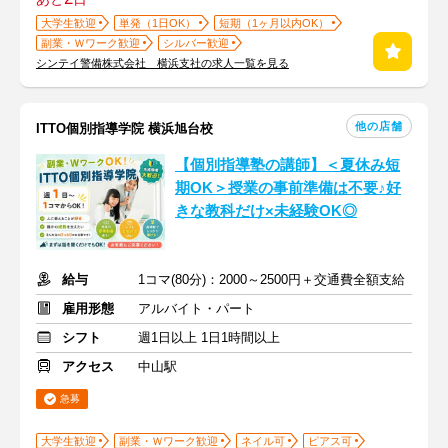
大学生歓迎
単発（1日OK）
短期（1ヶ月以内OK）
副業・Ｗワーク歓迎
シルバー歓迎
シンテイ警備株式会社 横浜支社の求人一覧を見る
他の店舗
ITTO個別指導学院 横浜旭台校
【個別指導塾の講師】＜夏休み短
期OK＞授業の事前準備は不要♪好
きな教科だけ×未経験OK◎
給与
1コマ(80分)：2000～2500円＋交通費全額支給
雇用形態
アルバイト・パート
シフト
週1日以上 1日1時間以上
アクセス
中山駅
急募
大学生歓迎
副業・Ｗワーク歓迎
ネイル可
ピアス可