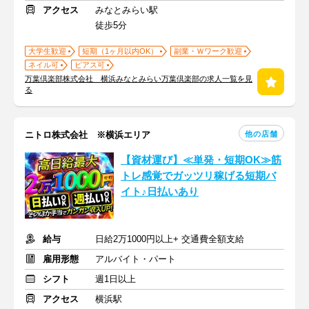
アクセス
みなとみらい駅
徒歩5分
大学生歓迎
短期（1ヶ月以内OK）
副業・Ｗワーク歓迎
ネイル可
ピアス可
万葉倶楽部株式会社 横浜みなとみらい万葉倶楽部の求人一覧を見
る
他の店舗
ニトロ株式会社 ※横浜エリア
【資材運び】≪単発・短期OK≫筋
トレ感覚でガッツリ稼げる短期バ
イト♪日払いあり
給与
日給2万1000円以上+ 交通費全額支給
雇用形態
アルバイト・パート
シフト
週1日以上
アクセス
横浜駅