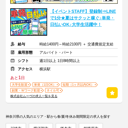
【イベントSTAFF】登録制⇒LINE
で1分★夏はサクッと稼ぐ♪単発・
日払いOK♪大学生活躍中！
給与
時給1400円～時給2100円 ＋ 交通費規定支給
雇用形態
アルバイト・パート
シフト
週1日以上 1日8時間以上
アクセス
横浜駅
1
あと
日
大学生歓迎
単発（1日OK）
短期（1ヶ月以内OK）
副業・Ｗワーク歓迎
ネイル可
株式会社ムーヴの求人一覧を見る
神奈川県の人気のエリア・駅から春/夏/冬休み期間限定の求人を探す