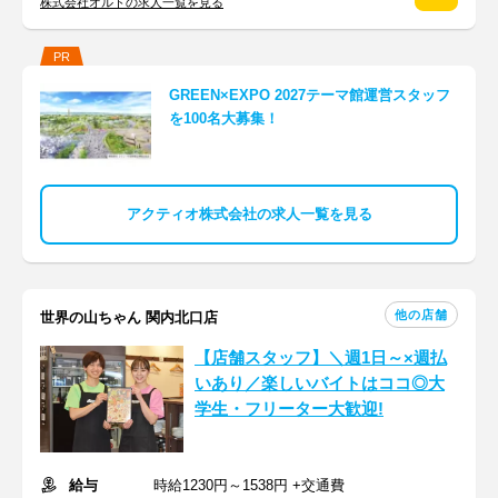
株式会社オルトの求人一覧を見る
PR
GREEN×EXPO 2027テーマ館運営スタッフ
を100名大募集！
アクティオ株式会社の求人一覧を見る
他の店舗
世界の山ちゃん 関内北口店
【店舗スタッフ】＼週1日～×週払
いあり／楽しいバイトはココ◎大
学生・フリーター大歓迎!
給与
時給1230円～1538円 +交通費