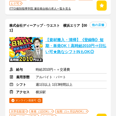
ヒゲ可
ITTO個別指導学院 瀬谷南台校の求人一覧を見る
他の店舗
株式会社ディーアップ・ウエスト 横浜エリア【00
1】
【資材搬入・清掃】《登録制》短
期・単発OK！高時給2010円⇒日払
い可★急なシフトINもOK◎
給与
時給2010円～＋交通費
雇用形態
アルバイト・パート
シフト
週1日以上 1日3時間以上
アクセス
横浜駅
オンライン面接可
大学生歓迎
単発（1日OK）
短期（1ヶ月以内OK）