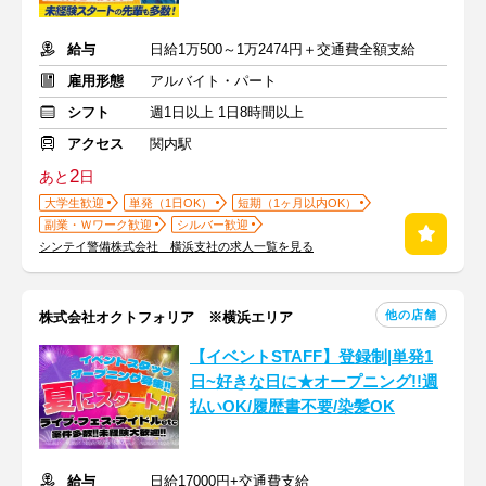
給与
日給1万500～1万2474円＋交通費全額支給
雇用形態
アルバイト・パート
シフト
週1日以上 1日8時間以上
アクセス
関内駅
2
あと
日
大学生歓迎
単発（1日OK）
短期（1ヶ月以内OK）
副業・Ｗワーク歓迎
シルバー歓迎
シンテイ警備株式会社 横浜支社の求人一覧を見る
他の店舗
株式会社オクトフォリア ※横浜エリア
【イベントSTAFF】登録制|単発1
日~好きな日に★オープニング!!週
払いOK/履歴書不要/染髪OK
給与
日給17000円+交通費支給