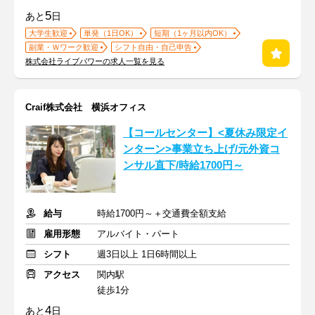
5
あと
日
大学生歓迎
単発（1日OK）
短期（1ヶ月以内OK）
副業・Ｗワーク歓迎
シフト自由・自己申告
株式会社ライブパワーの求人一覧を見る
Craif株式会社 横浜オフィス
【コールセンター】<夏休み限定イ
ンターン>事業立ち上げ/元外資コ
ンサル直下/時給1700円～
給与
時給1700円～＋交通費全額支給
雇用形態
アルバイト・パート
シフト
週3日以上 1日6時間以上
アクセス
関内駅
徒歩1分
4
あと
日