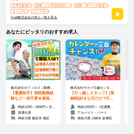
大学生歓迎
短期（1ヶ月以内OK）
副業・Ｗワーク歓迎
ネイル可
ピアス可
Craif株式会社の求人一覧を見る
あなたにピッタリのおすすめ求人
株式会社ゼフィロス（勤務地：神奈川県横浜市旭区）※案件ID：神00182
株式会社サカイ引越センター 西関東Cブロック 登戸エリア【058】
【看護助手】病院勤務経
【引っ越しスタッフ】[登
【
験など一切不要★資格が
録制]好きな日だけでOK
以
あればOK！好待遇×柔軟
◎単発＆日払いOK！人と
0
時給1290～1800円＋交通費全額支給
時給1350円～ +交通費支給
に働ける♪
話さないAI面接★
O
派遣社員
アルバイト・パート
神奈川県 横浜市 旭区
神奈川県 川崎市 多摩区