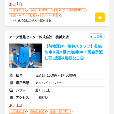
1
あと
日
大学生歓迎
単発（1日OK）
短期（1ヶ月以内OK）
副業・Ｗワーク歓迎
シルバー歓迎
ニトロ株式会社の求人一覧を見る
他の店舗
アーク引越センター株式会社 横浜支店
【荷物運び・梱包スタッフ】登録
制◆単発&夏の短期OK＊現金手渡
し可♪接客&運転なし◎
給与
日給1万1600円～1万6000円
雇用形態
アルバイト・パート
シフト
週1日以上
アクセス
川和町駅
1
あと
日
大学生歓迎
高校生歓迎
単発（1日OK）