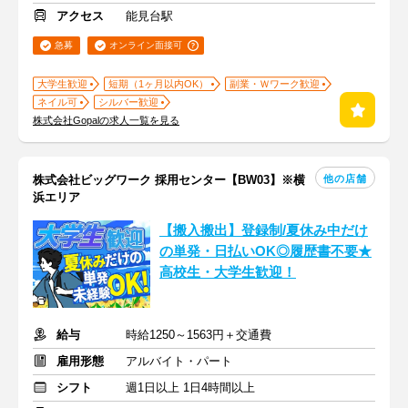
アクセス
能見台駅
急募
オンライン面接可
大学生歓迎
短期（1ヶ月以内OK）
副業・Ｗワーク歓迎
ネイル可
シルバー歓迎
株式会社Gopalの求人一覧を見る
他の店舗
株式会社ビッグワーク 採用センター【BW03】※横
浜エリア
【搬入搬出】登録制/夏休み中だけ
の単発・日払いOK◎履歴書不要★
高校生・大学生歓迎！
給与
時給1250～1563円＋交通費
雇用形態
アルバイト・パート
シフト
週1日以上 1日4時間以上