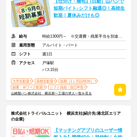
【仕分け・梱包】[日勤］山パンで
短期バイト♪シフト融通◎！高校生
歓迎！夏休みだけも◎
給与
時給1300円～ ※交通費・残業手当を別途支給
雇用形態
アルバイト・パート
シフト
週1日
アクセス
戸塚駅
バス15分
大学生歓迎
高校生歓迎
短期（1ヶ月以内OK）
副業・Ｗワーク歓迎
シフト自由・自己申告
山崎製パン株式会社 横浜第一工場の求人一覧を見る
株式会社トライバルユニット 横浜支社(紹介先:港北区エリア
の企業)
【マッチングアプリのユーザー情