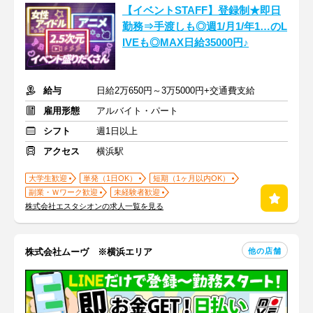
【イベントSTAFF】登録制★即日
勤務⇒手渡しも◎週1/月1/年1…のL
IVEも◎MAX日給35000円♪
給与
日給2万650円～3万5000円+交通費支給
雇用形態
アルバイト・パート
シフト
週1日以上
アクセス
横浜駅
大学生歓迎
単発（1日OK）
短期（1ヶ月以内OK）
副業・Ｗワーク歓迎
未経験者歓迎
株式会社エスタシオンの求人一覧を見る
他の店舗
株式会社ムーヴ ※横浜エリア