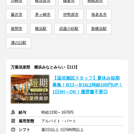
川崎市
横須賀市
鎌倉市
相模原市
藤沢市
茅ヶ崎市
伊勢原市
海老名市
座間市
横浜駅
武蔵小杉駅
新横浜駅
溝の口駅
万葉倶楽部 横浜みなとみらい【113】
【温浴施設スタッフ】夏休み短期
募集！8/13～8/16は時給100円UP！
1日5H～OK！履歴書不要◎
給与
時給1330～1670円
雇用形態
アルバイト・パート
シフト
週2日以上 1日5時間以上