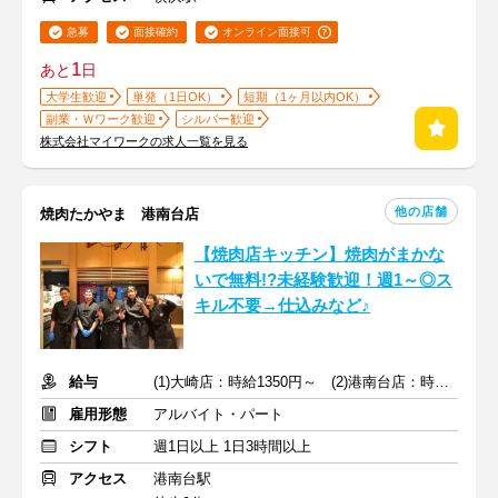
急募
面接確約
オンライン面接可
1
あと
日
大学生歓迎
単発（1日OK）
短期（1ヶ月以内OK）
副業・Ｗワーク歓迎
シルバー歓迎
株式会社マイワークの求人一覧を見る
他の店舗
焼肉たかやま 港南台店
【焼肉店キッチン】焼肉がまかな
いで無料!?未経験歓迎！週1～◎ス
キル不要→仕込みなど♪
給与
(1)大崎店：時給1350円～ (2)港南台店：時給1225円～
雇用形態
アルバイト・パート
シフト
週1日以上 1日3時間以上
アクセス
港南台駅