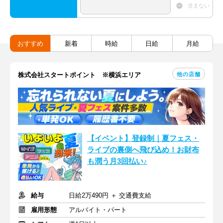
含まない
おすすめ
新着
時給
日給
月給
他の店舗
株式会社スタートポイント ※横浜エリア
【イベント】登録制｜夏フェス・
ライブの裏側へ飛び込め！お財布
も潤う月3回払い♪
給与
日給2万490円 ＋ 交通費支給
雇用形態
アルバイト・パート