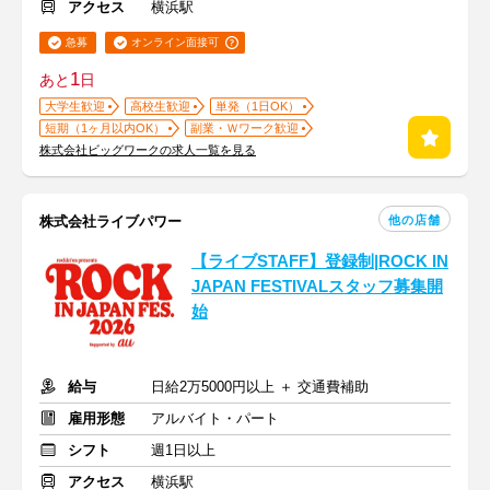
アクセス
横浜駅
急募
オンライン面接可
1
あと
日
大学生歓迎
高校生歓迎
単発（1日OK）
短期（1ヶ月以内OK）
副業・Ｗワーク歓迎
株式会社ビッグワークの求人一覧を見る
他の店舗
株式会社ライブパワー
【ライブSTAFF】登録制|ROCK IN
JAPAN FESTIVALスタッフ募集開
始
給与
日給2万5000円以上 ＋ 交通費補助
雇用形態
アルバイト・パート
シフト
週1日以上
アクセス
横浜駅