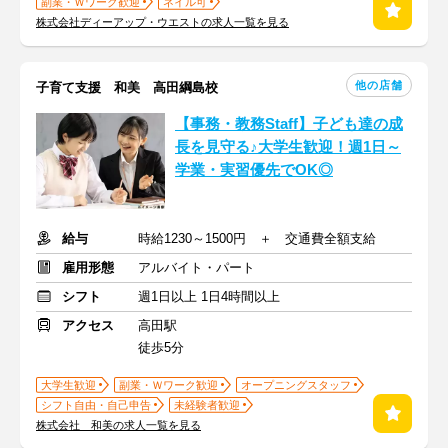
副業・Ｗワーク歓迎
ネイル可
株式会社ディーアップ・ウエストの求人一覧を見る
他の店舗
子育て支援 和美 高田綱島校
【事務・教務Staff】子ども達の成
長を見守る♪大学生歓迎！週1日～
学業・実習優先でOK◎
給与
時給1230～1500円 ＋ 交通費全額支給
雇用形態
アルバイト・パート
シフト
週1日以上 1日4時間以上
アクセス
高田駅
徒歩5分
大学生歓迎
副業・Ｗワーク歓迎
オープニングスタッフ
シフト自由・自己申告
未経験者歓迎
株式会社 和美の求人一覧を見る