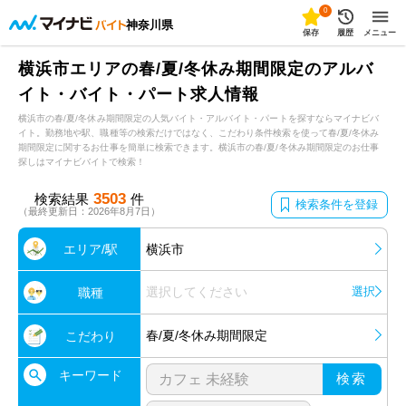
0
神奈川県
保存
履歴
メニュー
横浜市エリアの春/夏/冬休み期間限定のアルバ
イト・バイト・パート求人情報
横浜市の春/夏/冬休み期間限定の人気バイト・アルバイト・パートを探すならマイナビバ
イト。勤務地や駅、職種等の検索だけではなく、こだわり条件検索を使って春/夏/冬休み
期間限定に関するお仕事を簡単に検索できます。横浜市の春/夏/冬休み期間限定のお仕事
探しはマイナビバイトで検索！
3503
検索結果
件
検索条件を登録
（最終更新日：2026年8月7日）
エリア/駅
横浜市
選択してください
選択
職種
春/夏/冬休み期間限定
こだわり
キーワード
検索