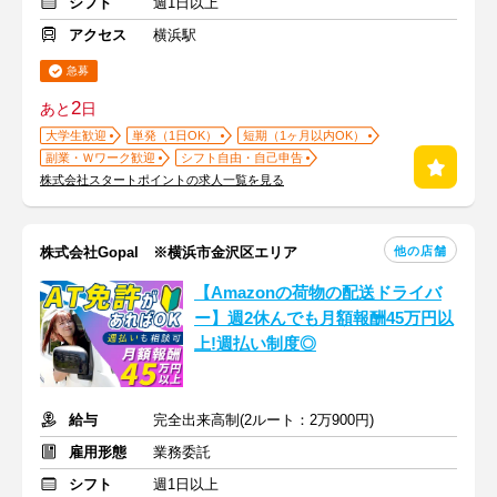
シフト
週1日以上
アクセス
横浜駅
急募
2
あと
日
大学生歓迎
単発（1日OK）
短期（1ヶ月以内OK）
副業・Ｗワーク歓迎
シフト自由・自己申告
株式会社スタートポイントの求人一覧を見る
他の店舗
株式会社Gopal ※横浜市金沢区エリア
【Amazonの荷物の配送ドライバ
ー】週2休んでも月額報酬45万円以
上!週払い制度◎
給与
完全出来高制(2ルート：2万900円)
雇用形態
業務委託
シフト
週1日以上