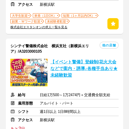
アクセス
新横浜駅
大学生歓迎
単発（1日OK）
短期（1ヶ月以内OK）
副業・Ｗワーク歓迎
未経験者歓迎
株式会社エスタシオンの求人一覧を見る
他の店舗
シンテイ警備株式会社 横浜支社（新横浜エリ
ア）/A3203000105
【イベント警備】登録制/花火大会
などで案内・誘導♪各種手当あり★
未経験歓迎
給与
日給1万500～1万2474円＋交通費全額支給
雇用形態
アルバイト・パート
シフト
週1日以上 1日8時間以上
アクセス
新横浜駅
2
あと
日