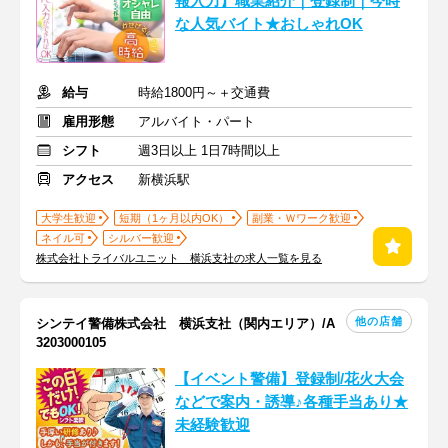
報入力】職業紹介｜登録制｜今時
な人気バイト★おしゃれOK
給与
時給1800円～＋交通費
雇用形態
アルバイト・パート
シフト
週3日以上 1日7時間以上
アクセス
新横浜駅
大学生歓迎
短期（1ヶ月以内OK）
副業・Ｗワーク歓迎
ネイル可
シルバー歓迎
株式会社トライバルユニット 横浜支社の求人一覧を見る
他の店舗
シンテイ警備株式会社 横浜支社（関内エリア）/A
3203000105
【イベント警備】登録制/花火大会
などで案内・誘導♪各種手当あり★
未経験歓迎