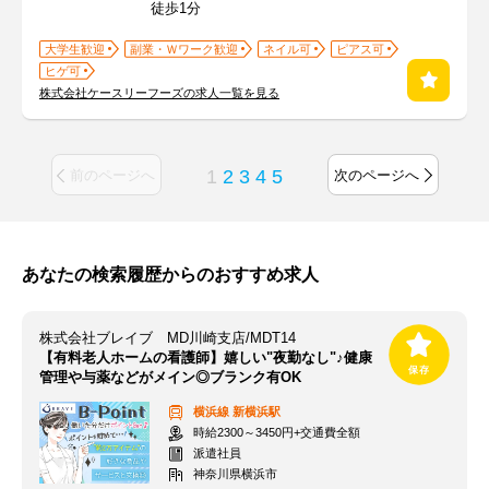
徒歩1分
大学生歓迎
副業・Ｗワーク歓迎
ネイル可
ピアス可
ヒゲ可
株式会社ケースリーフーズの求人一覧を見る
1
2
3
4
5
前のページへ
次のページへ
あなたの検索履歴からのおすすめ求人
株式会社ブレイブ MD川崎支店/MDT14
【有料老人ホームの看護師】嬉しい"夜勤なし"♪健康
管理や与薬などがメイン◎ブランク有OK
横浜線
新横浜駅
時給2300～3450円+交通費全額
派遣社員
神奈川県横浜市