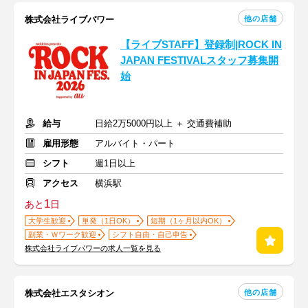
他の店舗
株式会社ライブパワー
【ライブSTAFF】登録制|ROCK IN
JAPAN FESTIVALスタッフ募集開
始
給与
日給2万5000円以上 ＋ 交通費補助
雇用形態
アルバイト・パート
シフト
週1日以上
アクセス
横浜駅
1
あと
日
大学生歓迎
単発（1日OK）
短期（1ヶ月以内OK）
副業・Ｗワーク歓迎
シフト自由・自己申告
株式会社ライブパワーの求人一覧を見る
他の店舗
株式会社エスタシオン