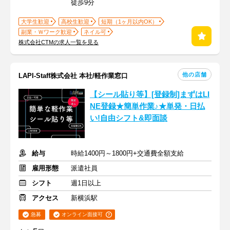
徒歩9分
大学生歓迎
高校生歓迎
短期（1ヶ月以内OK）
副業・Ｗワーク歓迎
ネイル可
株式会社CTMの求人一覧を見る
他の店舗
LAPI-Staff株式会社 本社/軽作業窓口
【シール貼り等】[登録制]まずはLI
NE登録★簡単作業♪★単発・日払
い!自由シフト&即面談
給与
時給1400円～1800円+交通費全額支給
雇用形態
派遣社員
シフト
週1日以上
アクセス
新横浜駅
急募
オンライン面接可