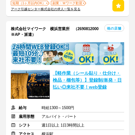
短期（1ヶ月以内OK）
副業・Ｗワーク歓迎
アーク引越センター株式会社の求人一覧を見る
他の店舗
株式会社マイワーク 横浜営業所 （2690812000
※AP・派遣）
【軽作業（シール貼り・仕分け・
検品・梱包等）】登録制/単発・日
払い◎来社不要！web登録
給与
時給1300～1500円
雇用形態
アルバイト・パート
シフト
週1日以上 1日3時間以上
アクセス
横浜駅