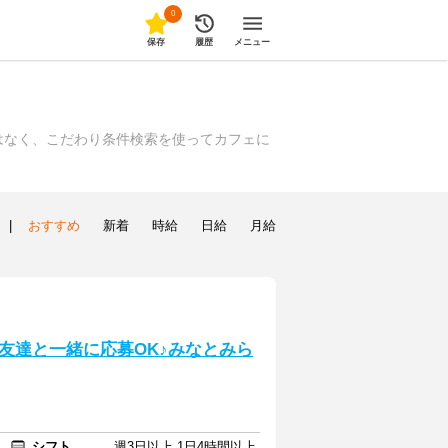
0
保存
履歴
メニュー
はなく、こだわり条件検索を使ってカフェに
|
おすすめ
新着
時給
日給
月給
友達と一緒に応募OK♪みなとみら
シフト
週3日以上 1日4時間以上