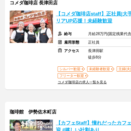
コメダ珈琲店 長津田店
【コメダ珈琲店staff】正社員|大
リアUP応援！未経験歓迎
給与
月給28万円(固定残業代
雇用形態
正社員
アクセス
長津田駅
徒歩8分
シルバー歓迎
未経験者歓迎
主婦(夫
フリーター歓迎
コメダ珈琲店の求人一覧を見る
珈琲館 伊勢佐木町店
【カフェStaff】憧れだったカフ
迎 #嬉しい社割あり