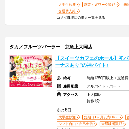
大学生歓迎
副業・Ｗワーク歓迎
未
交通費支給
コメダ珈琲店の求人一覧を見る
タカノフルーツパーラー 京急上大岡店
【スイーツカフェのホール】初バ
ーナスあり"の神バイト♪
給与
時給1250円以上＋交通費
雇用形態
アルバイト・パート
アクセス
上大岡駅
徒歩1分
6
あと
日
大学生歓迎
短期（1ヶ月以内OK）
シフト自由・自己申告
未経験者歓迎