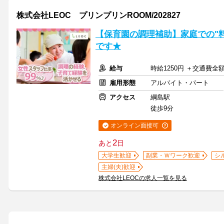
株式会社LEOC プリンプリンROOM/202827
【保育園の調理補助】家庭での"料
です★
給与
時給1250円 ＋交通費全
雇用形態
アルバイト・パート
アクセス
綱島駅
徒歩9分
オンライン面接可
2
あと
日
大学生歓迎
副業・Ｗワーク歓迎
シ
主婦(夫)歓迎
株式会社LEOCの求人一覧を見る