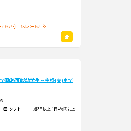
ーク歓迎
シルバー歓迎
帯で勤務可能◎学生～主婦(夫)まで
給
シフト
週3日以上 1日4時間以上