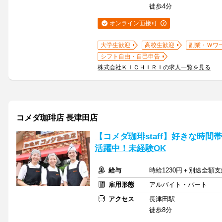
徒歩4分
オンライン面接可
大学生歓迎
高校生歓迎
副業・Ｗワ
シフト自由・自己申告
株式会社ＫＩＣＨＩＲＩの求人一覧を見る
コメダ珈琲店 長津田店
【コメダ珈琲staff】好きな時間
活躍中！未経験OK
給与
時給1230円＋別途全額支
雇用形態
アルバイト・パート
アクセス
長津田駅
徒歩8分