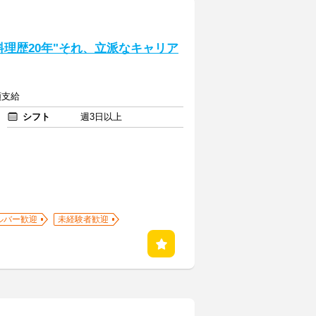
理歴20年"それ、立派なキャリア
額支給
シフト
週3日以上
ルバー歓迎
未経験者歓迎