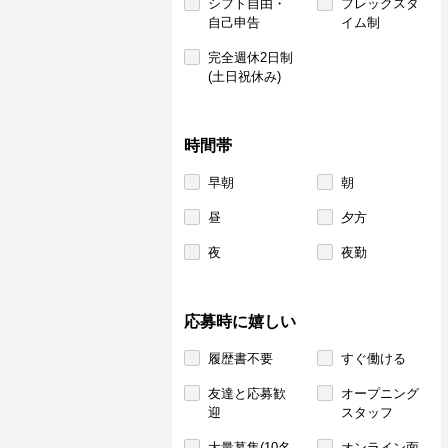
シフト自由・
フレックスタ
自己申告
イム制
完全週休2日制
(土日祝休み)
時間帯
早朝
朝
昼
夕方
夜
夜勤
応募時に嬉しい
履歴書不要
すぐ働ける
友達と応募歓
オープニング
迎
スタッフ
大量募集(10名
オンライン面