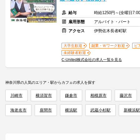
給与
時給1250円～(全曜日7:0
雇用形態
アルバイト・パート
アクセス
伊勢佐木長者町駅
大学生歓迎
副業・Ｗワーク歓迎
ピ
未経験者歓迎
C‐United株式会社の求人一覧を見る
神奈川県の人気のエリア・駅からカフェの求人を探す
川崎市
横須賀市
鎌倉市
相模原市
藤沢市
海老名市
座間市
横浜駅
武蔵小杉駅
新横浜駅