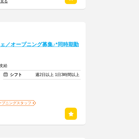
を見る
フェ／オープニング募集♪*同時期勤
額支給
シフト
週2日以上 1日3時間以上
ープニングスタッフ