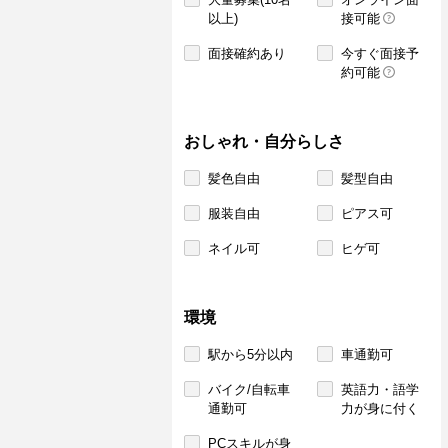
以上)
接可能
面接確約あり
今すぐ面接予
約可能
おしゃれ・自分らしさ
髪色自由
髪型自由
服装自由
ピアス可
ネイル可
ヒゲ可
環境
駅から5分以内
車通勤可
バイク/自転車
英語力・語学
通勤可
力が身に付く
PCスキルが身