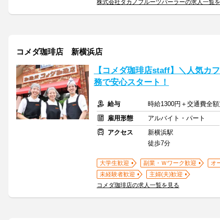
株式会社タカノフルーツパーラーの求人一覧
コメダ珈琲店 新横浜店
【コメダ珈琲店staff】＼人気カ
務で安心スタート！
給与
時給1300円＋交通費全
雇用形態
アルバイト・パート
アクセス
新横浜駅
徒歩7分
大学生歓迎
副業・Ｗワーク歓迎
オ
未経験者歓迎
主婦(夫)歓迎
コメダ珈琲店の求人一覧を見る