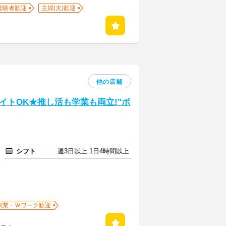
経験者歓迎
主婦(夫)歓迎
他の店舗
イトOK★推し活も学業も両立!"ボ
シフト
週3日以上 1日4時間以上
副業・Ｗワーク歓迎