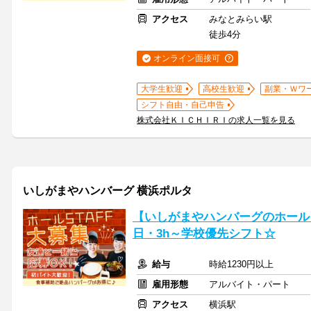
アクセス
みなとみらい駅
徒歩4分
オンライン面接可
大学生歓迎
高校生歓迎
副業・Ｗワ
シフト自由・自己申告
株式会社ＫＩＣＨＩＲＩの求人一覧を見る
いしがまやハンバーグ 横浜ポルタ
【いしがまやハンバーグのホール
日・3h～学校優先シフト☆
給与
時給1230円以上
雇用形態
アルバイト・パート
アクセス
横浜駅