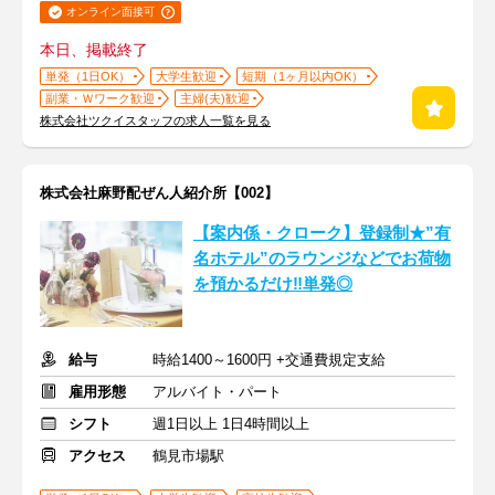
オンライン面接可
本日、掲載終了
単発（1日OK）
大学生歓迎
短期（1ヶ月以内OK）
副業・Ｗワーク歓迎
主婦(夫)歓迎
株式会社ツクイスタッフの求人一覧を見る
株式会社麻野配ぜん人紹介所【002】
【案内係・クローク】登録制★”有
名ホテル”のラウンジなどでお荷物
を預かるだけ‼単発◎
給与
時給1400～1600円 +交通費規定支給
雇用形態
アルバイト・パート
シフト
週1日以上 1日4時間以上
アクセス
鶴見市場駅