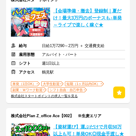
【会場準備・撤去】登録制｜夏だ
け！最大3万円のボーナスも♪単発
～ライブで楽しく稼ぐ★
給与
日給1万7290～2万円 ＋ 交通費支給
雇用形態
アルバイト・パート
シフト
週1日以上
アクセス
鶴見駅
単発（1日OK）
大学生歓迎
短期（1ヶ月以内OK）
副業・Ｗワーク歓迎
シフト自由・自己申告
株式会社スタートポイントの求人一覧を見る
株式会社Plan Z_office Ace【002】 ※生麦エリア
【資材運び】運ぶだけで月収50万
以上も可！単発OK◎現金手渡し★