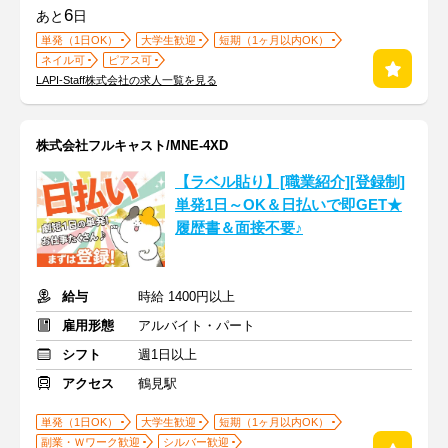
6
あと
日
単発（1日OK）
大学生歓迎
短期（1ヶ月以内OK）
ネイル可
ピアス可
LAPI-Staff株式会社の求人一覧を見る
株式会社フルキャスト/MNE-4XD
【ラベル貼り】[職業紹介][登録制]
単発1日～OK＆日払いで即GET★
履歴書＆面接不要♪
給与
時給 1400円以上
雇用形態
アルバイト・パート
シフト
週1日以上
アクセス
鶴見駅
単発（1日OK）
大学生歓迎
短期（1ヶ月以内OK）
副業・Ｗワーク歓迎
シルバー歓迎