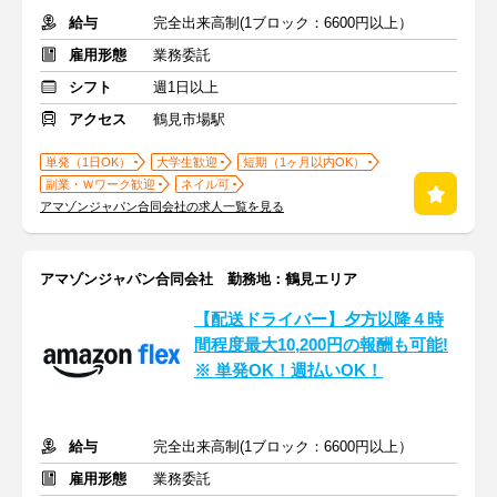
給与
完全出来高制(1ブロック：6600円以上）
雇用形態
業務委託
シフト
週1日以上
アクセス
鶴見市場駅
単発（1日OK）
大学生歓迎
短期（1ヶ月以内OK）
副業・Ｗワーク歓迎
ネイル可
アマゾンジャパン合同会社の求人一覧を見る
アマゾンジャパン合同会社 勤務地：鶴見エリア
【配送ドライバー】夕方以降４時
間程度最大10,200円の報酬も可能!
※ 単発OK！週払いOK！
給与
完全出来高制(1ブロック：6600円以上）
雇用形態
業務委託