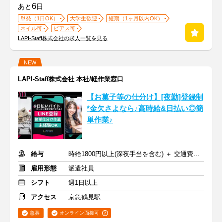
6
あと
日
単発（1日OK）
大学生歓迎
短期（1ヶ月以内OK）
ネイル可
ピアス可
LAPI-Staff株式会社の求人一覧を見る
NEW
LAPI-Staff株式会社 本社/軽作業窓口
【お菓子等の仕分け】[夜勤]登録制
*金欠さよなら♪高時給&日払い◎簡
単作業♪
給与
時給1800円以上(深夜手当を含む) ＋ 交通費全額支給
雇用形態
派遣社員
シフト
週1日以上
アクセス
京急鶴見駅
急募
オンライン面接可