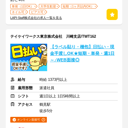
単発（1日OK）
大学生歓迎
短期（1ヶ月以内OK）
ネイル可
ピアス可
LAPI-Staff株式会社の求人一覧を見る
テイケイワークス東京株式会社 川崎支店/TWT162
【ラベル貼り・梱包】日払い・現
金手渡しOK★短期・単発・週1日
～♪WEB面接◎
給与
時給 1373円以上
雇用形態
派遣社員
シフト
週1日以上 1日5時間以上
アクセス
鶴見駅
徒歩5分
オンライン面接可