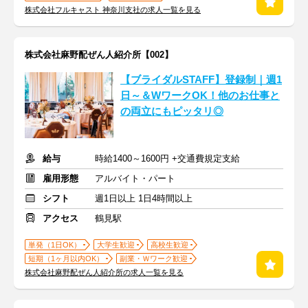
株式会社フルキャスト 神奈川支社の求人一覧を見る
株式会社麻野配ぜん人紹介所【002】
【ブライダルSTAFF】登録制｜週1
日～＆WワークOK！他のお仕事と
の両立にもピッタリ◎
給与
時給1400～1600円 +交通費規定支給
雇用形態
アルバイト・パート
シフト
週1日以上 1日4時間以上
アクセス
鶴見駅
単発（1日OK）
大学生歓迎
高校生歓迎
短期（1ヶ月以内OK）
副業・Ｗワーク歓迎
株式会社麻野配ぜん人紹介所の求人一覧を見る