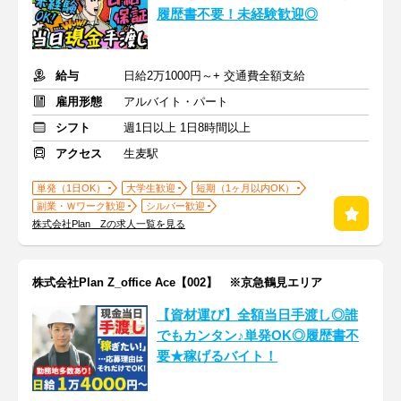
履歴書不要！未経験歓迎◎
給与
日給2万1000円～+ 交通費全額支給
雇用形態
アルバイト・パート
シフト
週1日以上 1日8時間以上
アクセス
生麦駅
単発（1日OK）
大学生歓迎
短期（1ヶ月以内OK）
副業・Ｗワーク歓迎
シルバー歓迎
株式会社Plan Zの求人一覧を見る
株式会社Plan Z_office Ace【002】 ※京急鶴見エリア
【資材運び】全額当日手渡し◎誰
でもカンタン♪単発OK◎履歴書不
要★稼げるバイト！