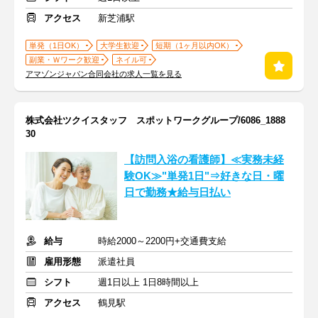
アクセス
新芝浦駅
単発（1日OK）
大学生歓迎
短期（1ヶ月以内OK）
副業・Ｗワーク歓迎
ネイル可
アマゾンジャパン合同会社の求人一覧を見る
株式会社ツクイスタッフ スポットワークグループ/6086_1888
30
【訪問入浴の看護師】≪実務未経
験OK≫"単発1日"⇒好きな日・曜
日で勤務★給与日払い
給与
時給2000～2200円+交通費支給
雇用形態
派遣社員
シフト
週1日以上 1日8時間以上
アクセス
鶴見駅