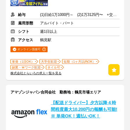
給与
(1)日給1万1000円～ (2)1万3125円〜 +交通費全額支給
雇用形態
アルバイト・パート
シフト
週1日以上
アクセス
鶴見駅
オンライン面接可
単発（1日OK）
大学生歓迎
短期（1ヶ月以内OK）
副業・Ｗワーク歓迎
ネイル可
株式会社とらいろの求人一覧を見る
アマゾンジャパン合同会社 勤務地：鶴見市場エリア
【配送ドライバー】夕方以降４時
間程度最大10,200円の報酬も可能!
※ 単発OK！週払いOK！