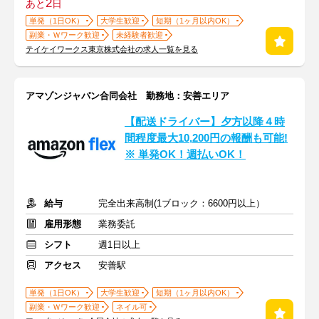
2
あと
日
単発（1日OK）
大学生歓迎
短期（1ヶ月以内OK）
副業・Ｗワーク歓迎
未経験者歓迎
テイケイワークス東京株式会社の求人一覧を見る
アマゾンジャパン合同会社 勤務地：安善エリア
【配送ドライバー】夕方以降４時
間程度最大10,200円の報酬も可能!
※ 単発OK！週払いOK！
給与
完全出来高制(1ブロック：6600円以上）
雇用形態
業務委託
シフト
週1日以上
アクセス
安善駅
単発（1日OK）
大学生歓迎
短期（1ヶ月以内OK）
副業・Ｗワーク歓迎
ネイル可