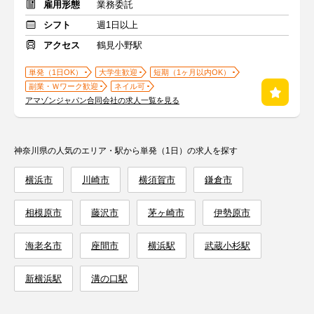
雇用形態
業務委託
シフト
週1日以上
アクセス
鶴見小野駅
単発（1日OK）
大学生歓迎
短期（1ヶ月以内OK）
副業・Ｗワーク歓迎
ネイル可
アマゾンジャパン合同会社の求人一覧を見る
神奈川県の人気のエリア・駅から単発（1日）の求人を探す
横浜市
川崎市
横須賀市
鎌倉市
相模原市
藤沢市
茅ヶ崎市
伊勢原市
海老名市
座間市
横浜駅
武蔵小杉駅
新横浜駅
溝の口駅