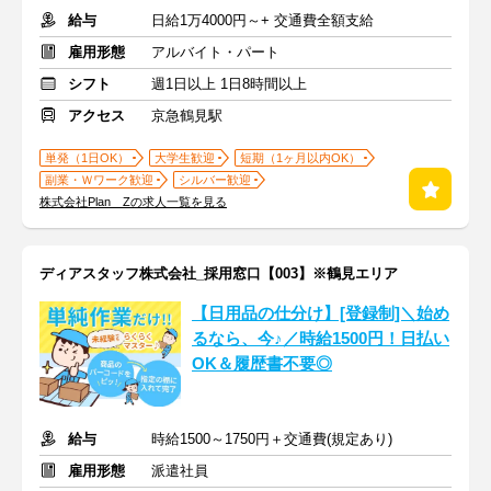
給与
日給1万4000円～+ 交通費全額支給
雇用形態
アルバイト・パート
シフト
週1日以上 1日8時間以上
アクセス
京急鶴見駅
単発（1日OK）
大学生歓迎
短期（1ヶ月以内OK）
副業・Ｗワーク歓迎
シルバー歓迎
株式会社Plan Zの求人一覧を見る
ディアスタッフ株式会社_採用窓口【003】※鶴見エリア
【日用品の仕分け】[登録制]＼始め
るなら、今♪／時給1500円！日払い
OK＆履歴書不要◎
給与
時給1500～1750円＋交通費(規定あり)
雇用形態
派遣社員