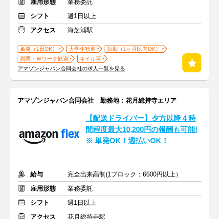
雇用形態
業務委託
シフト
週1日以上
アクセス
海芝浦駅
単発（1日OK）
大学生歓迎
短期（1ヶ月以内OK）
副業・Ｗワーク歓迎
ネイル可
アマゾンジャパン合同会社の求人一覧を見る
アマゾンジャパン合同会社 勤務地：花月総持寺エリア
【配送ドライバー】夕方以降４時
間程度最大10,200円の報酬も可能!
※ 単発OK！週払いOK！
給与
完全出来高制(1ブロック：6600円以上）
雇用形態
業務委託
シフト
週1日以上
アクセス
花月総持寺駅