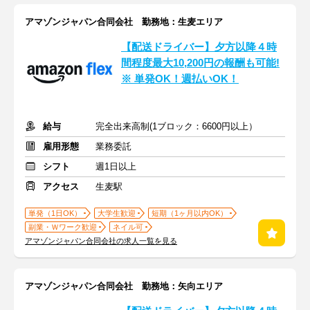
アマゾンジャパン合同会社 勤務地：生麦エリア
【配送ドライバー】夕方以降４時
間程度最大10,200円の報酬も可能!
※ 単発OK！週払いOK！
給与
完全出来高制(1ブロック：6600円以上）
雇用形態
業務委託
シフト
週1日以上
アクセス
生麦駅
単発（1日OK）
大学生歓迎
短期（1ヶ月以内OK）
副業・Ｗワーク歓迎
ネイル可
アマゾンジャパン合同会社の求人一覧を見る
アマゾンジャパン合同会社 勤務地：矢向エリア