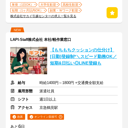
単発（1日OK）
大学生歓迎
高校生歓迎
短期（1ヶ月以内OK）
副業・Ｗワーク歓迎
株式会社サカイ引越センターの求人一覧を見る
NEW
LAPI-Staff株式会社 本社/軽作業窓口
【もちもちクッションの仕分け】
[日勤]登録制*＼スピード勤務OK／
短期&日払い◎LINE登録も
給与
時給1400円～1800円 +交通費全額支給
雇用形態
派遣社員
シフト
週1日以上
アクセス
京急鶴見駅
急募
オンライン面接可
6
あと
日