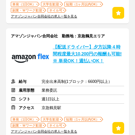
単発（1日OK）
大学生歓迎
短期（1ヶ月以内OK）
副業・Ｗワーク歓迎
ネイル可
アマゾンジャパン合同会社の求人一覧を見る
アマゾンジャパン合同会社 勤務地：京急鶴見エリア
【配送ドライバー】夕方以降４時
間程度最大10,200円の報酬も可能!
※ 単発OK！週払いOK！
給与
完全出来高制(1ブロック：6600円以上）
雇用形態
業務委託
シフト
週1日以上
アクセス
京急鶴見駅
単発（1日OK）
大学生歓迎
短期（1ヶ月以内OK）
副業・Ｗワーク歓迎
ネイル可
アマゾンジャパン合同会社の求人一覧を見る