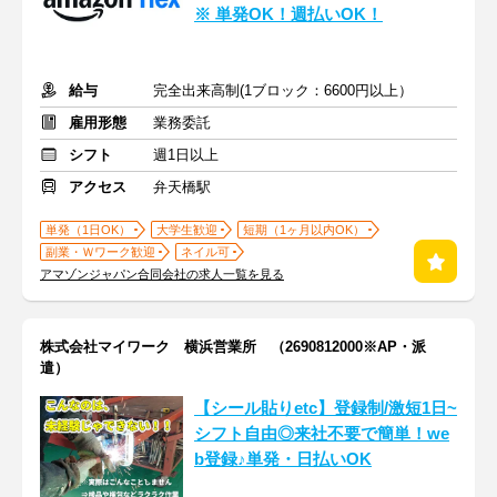
※ 単発OK！週払いOK！
給与
完全出来高制(1ブロック：6600円以上）
雇用形態
業務委託
シフト
週1日以上
アクセス
弁天橋駅
単発（1日OK）
大学生歓迎
短期（1ヶ月以内OK）
副業・Ｗワーク歓迎
ネイル可
アマゾンジャパン合同会社の求人一覧を見る
株式会社マイワーク 横浜営業所 （2690812000※AP・派
遣）
【シール貼りetc】登録制/激短1日~
シフト自由◎来社不要で簡単！we
b登録♪単発・日払いOK