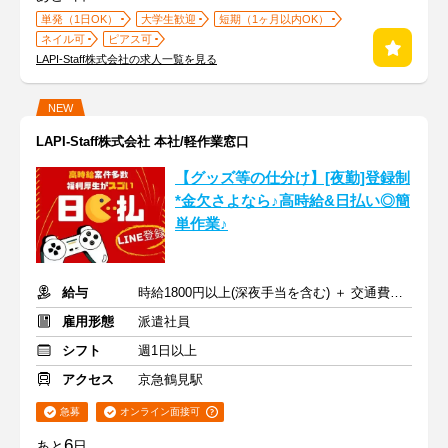
単発（1日OK）
大学生歓迎
短期（1ヶ月以内OK）
ネイル可
ピアス可
LAPI-Staff株式会社の求人一覧を見る
NEW
LAPI-Staff株式会社 本社/軽作業窓口
【グッズ等の仕分け】[夜勤]登録制
*金欠さよなら♪高時給&日払い◎簡
単作業♪
給与
時給1800円以上(深夜手当を含む) ＋ 交通費全額支給
雇用形態
派遣社員
シフト
週1日以上
アクセス
京急鶴見駅
急募
オンライン面接可
6
あと
日