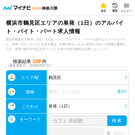
神奈川県
保存
履歴
メニュー
横浜市鶴見区エリアの単発（1日）のアルバイ
ト・バイト・パート求人情報
横浜市鶴見区で単発（1日）の人気バイト・アルバイト・パートを探すならマイナビバイ
ト。単発（1日）のバイトを探す際は、仕事内容をふまえた給与や日払いの有無が重要な
ので、希望の給与や支払方法でバイトを探せる給与検索を活用しましょう！
119
検索結果
件
（最終更新日：2026年8月7日）
エリア/駅
鶴見区
選択してください
選択
職種
単発（1日）
こだわり
キーワード
検索
含まない