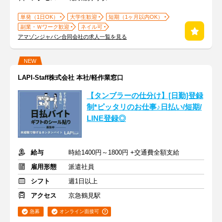
単発（1日OK）
大学生歓迎
短期（1ヶ月以内OK）
副業・Ｗワーク歓迎
ネイル可
アマゾンジャパン合同会社の求人一覧を見る
NEW
LAPI-Staff株式会社 本社/軽作業窓口
【タンブラーの仕分け】[日勤]登録
制*ピッタリのお仕事♪日払い/短期/
LINE登録◎
給与
時給1400円～1800円 +交通費全額支給
雇用形態
派遣社員
シフト
週1日以上
アクセス
京急鶴見駅
急募
オンライン面接可