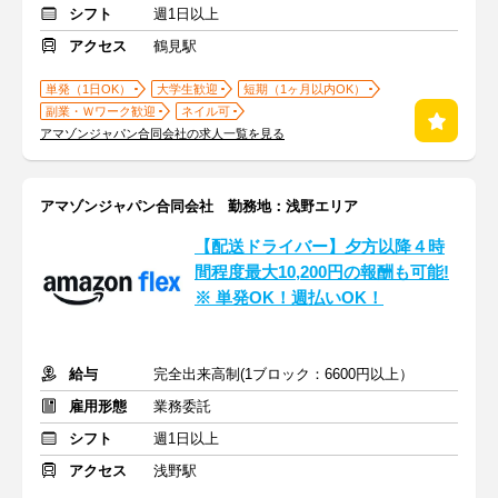
シフト
週1日以上
アクセス
鶴見駅
単発（1日OK）
大学生歓迎
短期（1ヶ月以内OK）
副業・Ｗワーク歓迎
ネイル可
アマゾンジャパン合同会社の求人一覧を見る
アマゾンジャパン合同会社 勤務地：浅野エリア
【配送ドライバー】夕方以降４時
間程度最大10,200円の報酬も可能!
※ 単発OK！週払いOK！
給与
完全出来高制(1ブロック：6600円以上）
雇用形態
業務委託
シフト
週1日以上
アクセス
浅野駅