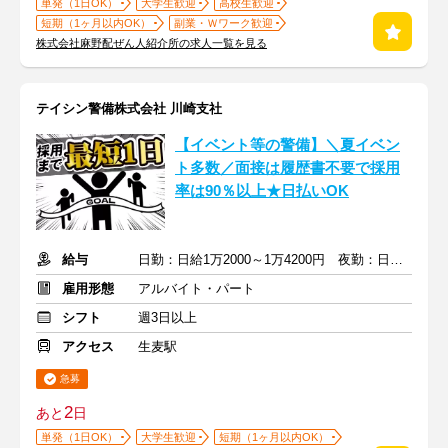
単発（1日OK）
大学生歓迎
高校生歓迎
短期（1ヶ月以内OK）
副業・Ｗワーク歓迎
株式会社麻野配ぜん人紹介所の求人一覧を見る
テイシン警備株式会社 川崎支社
【イベント等の警備】＼夏イベン
ト多数／面接は履歴書不要で採用
率は90％以上★日払いOK
給与
日勤：日給1万2000～1万4200円 夜勤：日給1万3500～1万5700円
雇用形態
アルバイト・パート
シフト
週3日以上
アクセス
生麦駅
急募
2
あと
日
単発（1日OK）
大学生歓迎
短期（1ヶ月以内OK）