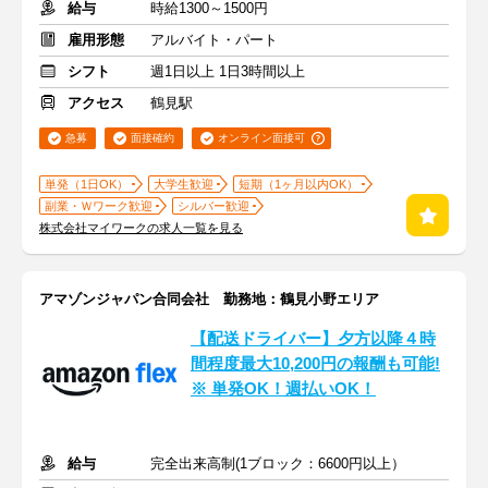
給与
時給1300～1500円
雇用形態
アルバイト・パート
シフト
週1日以上 1日3時間以上
アクセス
鶴見駅
急募
面接確約
オンライン面接可
単発（1日OK）
大学生歓迎
短期（1ヶ月以内OK）
副業・Ｗワーク歓迎
シルバー歓迎
株式会社マイワークの求人一覧を見る
アマゾンジャパン合同会社 勤務地：鶴見小野エリア
【配送ドライバー】夕方以降４時
間程度最大10,200円の報酬も可能!
※ 単発OK！週払いOK！
給与
完全出来高制(1ブロック：6600円以上）