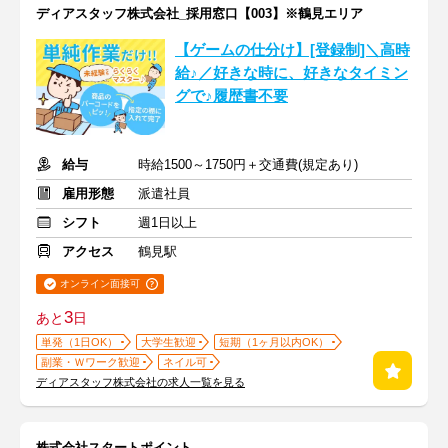
ディアスタッフ株式会社_採用窓口【003】※鶴見エリア
【ゲームの仕分け】[登録制]＼高時
給♪／好きな時に、好きなタイミン
グで♪履歴書不要
給与
時給1500～1750円＋交通費(規定あり)
雇用形態
派遣社員
シフト
週1日以上
アクセス
鶴見駅
オンライン面接可
3
あと
日
単発（1日OK）
大学生歓迎
短期（1ヶ月以内OK）
副業・Ｗワーク歓迎
ネイル可
ディアスタッフ株式会社の求人一覧を見る
株式会社スタートポイント