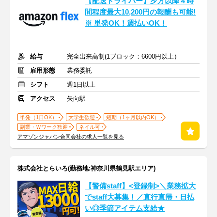
【配送ドライバー】夕方以降４時
間程度最大10,200円の報酬も可能!
※ 単発OK！週払いOK！
給与
完全出来高制(1ブロック：6600円以上）
雇用形態
業務委託
シフト
週1日以上
アクセス
矢向駅
単発（1日OK）
大学生歓迎
短期（1ヶ月以内OK）
副業・Ｗワーク歓迎
ネイル可
アマゾンジャパン合同会社の求人一覧を見る
株式会社とらいろ(勤務地:神奈川県鶴見駅エリア)
【警備staff】<登録制>＼業務拡大
でstaff大募集！／直行直帰・日払
い◎季節アイテム支給★