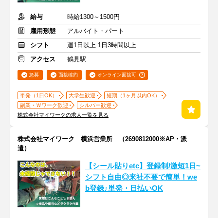
給与
時給1300～1500円
雇用形態
アルバイト・パート
シフト
週1日以上 1日3時間以上
アクセス
鶴見駅
急募
面接確約
オンライン面接可
単発（1日OK）
大学生歓迎
短期（1ヶ月以内OK）
副業・Ｗワーク歓迎
シルバー歓迎
株式会社マイワークの求人一覧を見る
株式会社マイワーク 横浜営業所 （2690812000※AP・派
遣）
【シール貼りetc】登録制/激短1日~
シフト自由◎来社不要で簡単！we
b登録♪単発・日払いOK