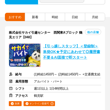
おすすめ
新着
時給
日給
月給
他の店舗
株式会社サカイ引越センター 西関東Aブロック 鶴
見エリア【048】
【引っ越しスタッフ】＜登録制＞
単発OK★予定にあわせて◎履歴書
不要＆AI面接で即スタート
給与
(1)時給1450円～ (2)時給1450円～ +交通費支給
雇用形態
アルバイト・パート
シフト
週1日以上 1日4時間以上
アクセス
鶴見駅
急募
オンライン面接可