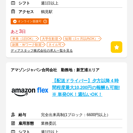
シフト
週1日以上
アクセス
鶴見駅
オンライン面接可
3
あと
日
単発（1日OK）
大学生歓迎
短期（1ヶ月以内OK）
副業・Ｗワーク歓迎
ネイル可
ディアスタッフ株式会社の求人一覧を見る
アマゾンジャパン合同会社 勤務地：新芝浦エリア
【配送ドライバー】夕方以降４時
間程度最大10,200円の報酬も可能!
※ 単発OK！週払いOK！
給与
完全出来高制(1ブロック：6600円以上）
雇用形態
業務委託
シフト
週1日以上