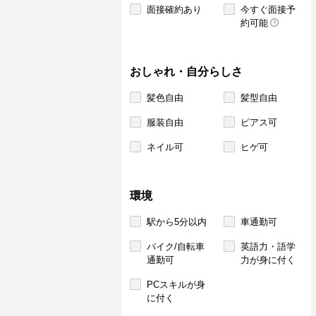
面接確約あり
今すぐ面接予
約可能
おしゃれ・自分らしさ
髪色自由
髪型自由
服装自由
ピアス可
ネイル可
ヒゲ可
環境
駅から5分以内
車通勤可
バイク/自転車
英語力・語学
通勤可
力が身に付く
PCスキルが身
に付く