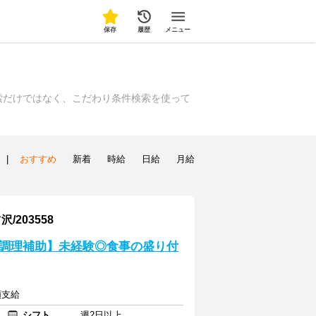
保存
履歴
メニュー
索だけではなく、こだわり条件検索を使って
|
おすすめ
新着
時給
日給
月給
203558
調理補助】未経験◎食事の盛り付
額支給
シフト
週2日以上