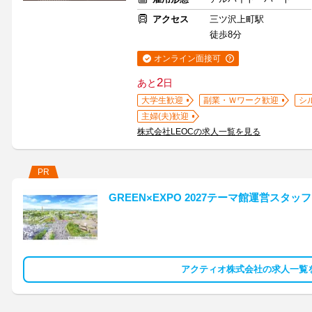
アクセス
三ツ沢上町駅
徒歩8分
オンライン面接可
2
あと
日
大学生歓迎
副業・Ｗワーク歓迎
シ
主婦(夫)歓迎
株式会社LEOCの求人一覧を見る
PR
GREEN×EXPO 2027テーマ館運営スタッ
アクティオ株式会社の求人一覧