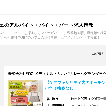
ェのアルバイト・バイト・パート求人情報
ルバイト・パートを探すならマイナビバイト。勤務地や駅、職種等の検
す。横浜市神奈川区のカフェのお仕事探しはマイナビバイトで検索！
並び替え
株式会社LEOC メディカル・リハビリホームグランダ三ツ沢/
【ケアファシリティ内のキッチン
け等！接客なし
給与
時給1400円 ＋交通費全
雇用形態
アルバイト・パート