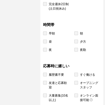
完全週休2日制
(土日祝休み)
時間帯
早朝
朝
昼
夕方
夜
夜勤
応募時に嬉しい
履歴書不要
すぐ働ける
友達と応募歓
オープニング
迎
スタッフ
大量募集(10名
オンライン面
以上)
接可能