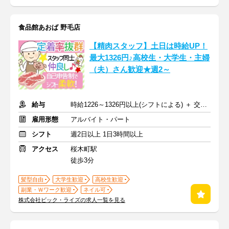
食品館あおば 野毛店
【精肉スタッフ】土日は時給UP！
最大1326円♪高校生・大学生・主婦
（夫）さん歓迎★週2～
給与
時給1226～1326円以上(シフトによる) ＋ 交通費支給
雇用形態
アルバイト・パート
シフト
週2日以上 1日3時間以上
アクセス
桜木町駅
徒歩3分
髪型自由
大学生歓迎
高校生歓迎
副業・Ｗワーク歓迎
ネイル可
株式会社ビック・ライズの求人一覧を見る