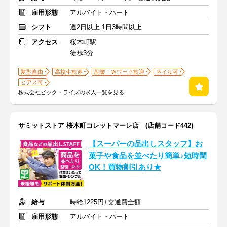
雇用形態
アルバイト・パート
シフト
週2日以上 1日3時間以上
アクセス
桜木町駅
徒歩3分
髪型自由
高校生歓迎
副業・Ｗワーク歓迎
ネイル可
ピアス可
株式会社ビック・ライズの求人一覧を見る
サミットストア 桜木町コレットマーレ店 (店舗コード442)
【スーパーの品出しスタッフ】お
菓子や食品を並べたり簡単♪短時間
OK！買物割引あり★
給与
時給1225円+交通費全額
雇用形態
アルバイト・パート