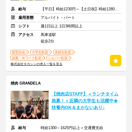
給与
【平日】時給1230円～【土日祝】時給1280円～ ＋交通費支給
雇用形態
アルバイト・パート
シフト
週1日以上 1日3時間以上
アクセス
馬車道駅
徒歩2分
髪型自由
大学生歓迎
高校生歓迎
副業・Ｗワーク歓迎
シルバー歓迎
株式会社タカシンの求人一覧を見る
焼肉 GRANDELA
【焼肉店STAFF】＜ランチタイム
急募！＞近隣の大学生も活躍中★
扶養内OK＆まかないあり♪
給与
時給1300～1625円以上＋交通費支給