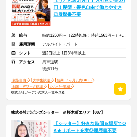
【うどん店STAFF】入社祝い金5万
円！髪型・髪色自由で働きやすさ
◎履歴書不要
給与
時給1250円～（22時以降：時給1563円～）+交通費
雇用形態
アルバイト・パート
シフト
週2日以上 1日3時間以上
アクセス
馬車道駅
徒歩11分
髪型自由
大学生歓迎
短期（1ヶ月以内OK）
副業・Ｗワーク歓迎
シルバー歓迎
株式会社ガーデンの求人一覧を見る
株式会社ポピンズシッター ※桜木町エリア【007】
【シッター】好きな時間＆場所でO
K★サポート充実◎履歴書不要