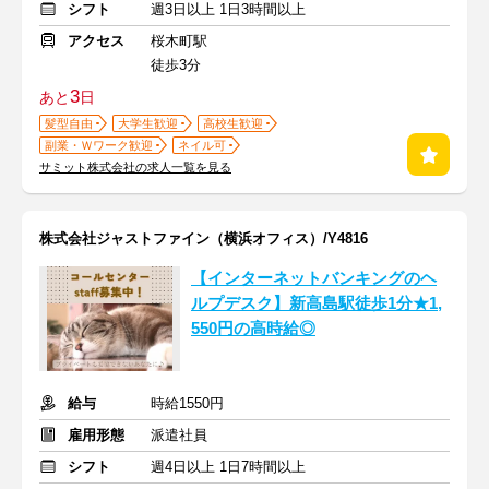
シフト
週3日以上 1日3時間以上
アクセス
桜木町駅
徒歩3分
3
あと
日
髪型自由
大学生歓迎
高校生歓迎
副業・Ｗワーク歓迎
ネイル可
サミット株式会社の求人一覧を見る
株式会社ジャストファイン（横浜オフィス）/Y4816
【インターネットバンキングのヘ
ルプデスク】新高島駅徒歩1分★1,
550円の高時給◎
給与
時給1550円
雇用形態
派遣社員
シフト
週4日以上 1日7時間以上