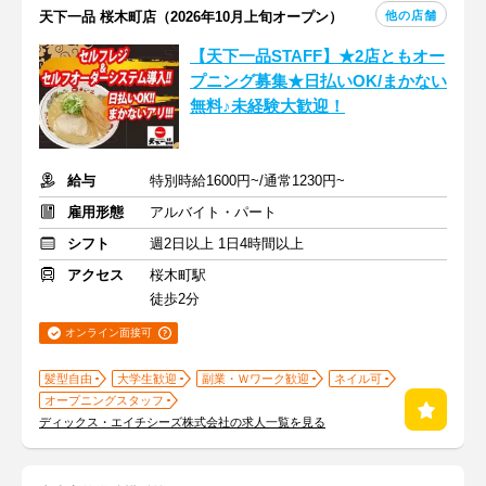
他の店舗
天下一品 桜木町店（2026年10月上旬オープン）
【天下一品STAFF】★2店ともオー
プニング募集★日払いOK/まかない
無料♪未経験大歓迎！
給与
特別時給1600円~/通常1230円~
雇用形態
アルバイト・パート
シフト
週2日以上 1日4時間以上
アクセス
桜木町駅
徒歩2分
オンライン面接可
髪型自由
大学生歓迎
副業・Ｗワーク歓迎
ネイル可
オープニングスタッフ
ディックス・エイチシーズ株式会社の求人一覧を見る