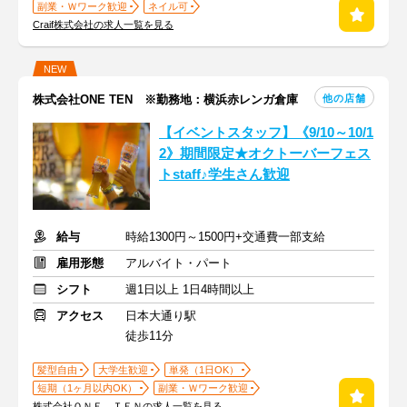
副業・Ｗワーク歓迎
ネイル可
Craif株式会社の求人一覧を見る
NEW
他の店舗
株式会社ONE TEN ※勤務地：横浜赤レンガ倉庫
【イベントスタッフ】《9/10～10/1
2》期間限定★オクトーバーフェス
トstaff♪学生さん歓迎
給与
時給1300円～1500円+交通費一部支給
雇用形態
アルバイト・パート
シフト
週1日以上 1日4時間以上
アクセス
日本大通り駅
徒歩11分
髪型自由
大学生歓迎
単発（1日OK）
短期（1ヶ月以内OK）
副業・Ｗワーク歓迎
株式会社ＯＮＥ ＴＥＮの求人一覧を見る