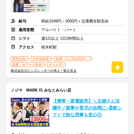
給与
時給1549円～3000円＋交通費全額支給
雇用形態
アルバイト・パート
シフト
週1日以上 1日2時間以上
アクセス
桜木町駅
髪型自由
大学生歓迎
短期（1ヶ月以内OK）
副業・Ｗワーク歓迎
ネイル可
株式会社ポピンズシッターの求人一覧を見る
ノジマ MARK IS みなとみらい店
【携帯・家電販売】＼主婦さん活
躍中／家事や育児の合間に♪柔軟シ
フトで急な用事も安心◎