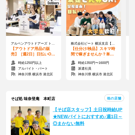
アルペンアウトドアーズ トレッサ横浜店
株式会社ビート 横浜支店【02】
【アウトドア用品の販
【仕分け/検品】スキマ時
【
売】［週2日］日払いOK
間で稼ぎませんか？単発1
K
で急な出費でも安心！シ
日～超かんたん作業で日
タ
時給1250円以上
時給1350円〜1600円
フト柔軟◎
給1万円以上も◎
駅
アルバイト・パート
派遣社員
神奈川県 横浜市 港北区
神奈川県 横浜市 港北区
他の店舗
そば処 味奈登庵 本町店
【そば店スタッフ】土日祝時給UP
★NEWバイトにおすすめ♪週1日～
◎まかない無料