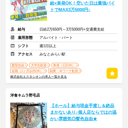
給×単発OK！空いた日は最強バイ
トでMAX3万5000円♪
給与
日給2万650円～3万5000円+交通費支給
雇用形態
アルバイト・パート
シフト
週1日以上
アクセス
みなとみらい駅
髪型自由
大学生歓迎
単発（1日OK）
短期（1ヶ月以内OK）
副業・Ｗワーク歓迎
株式会社エスタシオンの求人一覧を見る
洋食キムラ野毛店
【ホール】給与現金手渡し＆絶品
まかないあり♪個人店ならではの温
かい雰囲気◎髪色自由★