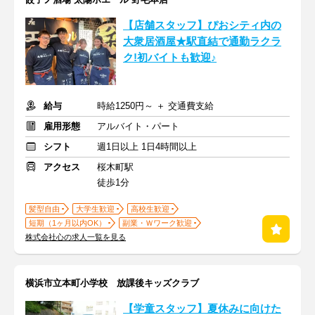
【店舗スタッフ】ぴおシティ内の
大衆居酒屋★駅直結で通勤ラクラ
ク!初バイトも歓迎♪
給与
時給1250円～ ＋ 交通費支給
雇用形態
アルバイト・パート
シフト
週1日以上 1日4時間以上
アクセス
桜木町駅
徒歩1分
髪型自由
大学生歓迎
高校生歓迎
短期（1ヶ月以内OK）
副業・Ｗワーク歓迎
株式会社心の求人一覧を見る
横浜市立本町小学校 放課後キッズクラブ
【学童スタッフ】夏休みに向けた