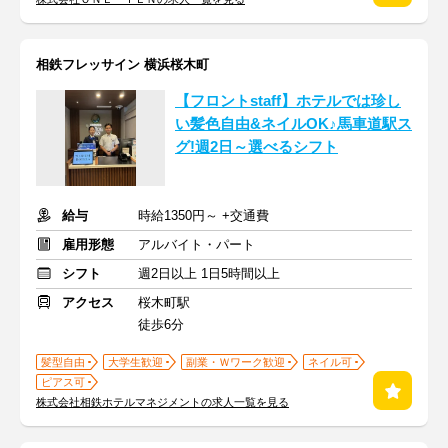
相鉄フレッサイン 横浜桜木町
【フロントstaff】ホテルでは珍し
い髪色自由&ネイルOK♪馬車道駅ス
グ!週2日～選べるシフト
給与
時給1350円～ +交通費
雇用形態
アルバイト・パート
シフト
週2日以上 1日5時間以上
アクセス
桜木町駅
徒歩6分
髪型自由
大学生歓迎
副業・Ｗワーク歓迎
ネイル可
ピアス可
株式会社相鉄ホテルマネジメントの求人一覧を見る