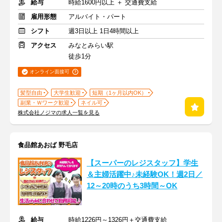
給与
時給1600円以上 ＋ 交通費支給
雇用形態
アルバイト・パート
シフト
週3日以上 1日4時間以上
アクセス
みなとみらい駅
徒歩1分
オンライン面接可
髪型自由
大学生歓迎
短期（1ヶ月以内OK）
副業・Ｗワーク歓迎
ネイル可
株式会社ノジマの求人一覧を見る
食品館あおば 野毛店
【スーパーのレジスタッフ】学生
＆主婦活躍中♪未経験OK！週2日／
12～20時のうち3時間～OK
給与
時給1226円～1326円＋交通費支給