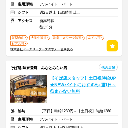
雇用形態
アルバイト・パート
シフト
週2日以上 1日3時間以上
アクセス
新高島駅
徒歩1分
髪型自由
大学生歓迎
副業・Ｗワーク歓迎
ネイル可
ピアス可
株式会社ケースリーフーズの求人一覧を見る
他の店舗
そば処 味奈登庵 みなとみらい店
【そば店スタッフ】土日祝時給UP
★NEWバイトにおすすめ♪週1日～
◎まかない無料
給与
【平日】時給1230円～【土日祝】時給1280円～ ＋交通費支給
雇用形態
アルバイト・パート
シフト
週1日以上 1日2.5時間以上