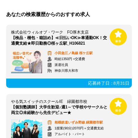
あなたの検索履歴からのおすすめ求人
株式会社ウィルオブ・ワーク FO厚木支店
【検品・梱包・箱詰め】≪日払いOK≫車通勤OK！交
通費支給★即日勤務◎桜ヶ丘駅_H106821
小田急江ノ島線
桜ケ丘駅
時給1350円 +交通費
派遣社員
神奈川県大和市
応募終了日：
8月31日
やる気スイッチのスクールIE 緑園都市校
【個別塾講師】大学生歓迎♪週1～で学校やサークルと
両立◎未経験から先生デビュー★
相模鉄道いずみ野線
緑園都市駅
1授業(90分)2070円＋交通費支給
アルバイト・パート