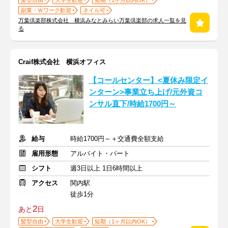
髪型自由
大学生歓迎
短期（1ヶ月以内OK）
副業・Ｗワーク歓迎
ネイル可
万葉倶楽部株式会社 横浜みなとみらい万葉倶楽部の求人一覧を見
る
Craif株式会社 横浜オフィス
【コールセンター】<夏休み限定イ
ンターン>事業立ち上げ/元外資コ
ンサル直下/時給1700円～
給与
時給1700円～＋交通費全額支給
雇用形態
アルバイト・パート
シフト
週3日以上 1日6時間以上
アクセス
関内駅
徒歩1分
2
あと
日
髪型自由
大学生歓迎
短期（1ヶ月以内OK）