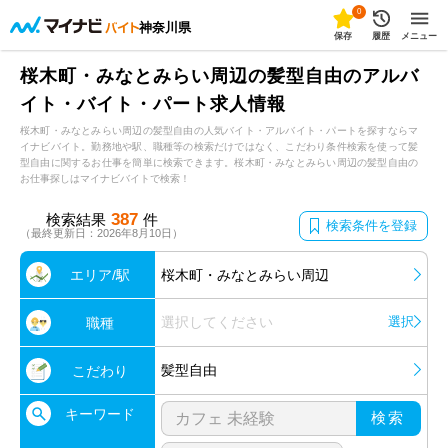
0
神奈川県
保存
履歴
メニュー
桜木町・みなとみらい周辺の髪型自由のアルバ
イト・バイト・パート求人情報
桜木町・みなとみらい周辺の髪型自由の人気バイト・アルバイト・パートを探すならマ
イナビバイト。勤務地や駅、職種等の検索だけではなく、こだわり条件検索を使って髪
型自由に関するお仕事を簡単に検索できます。桜木町・みなとみらい周辺の髪型自由の
お仕事探しはマイナビバイトで検索！
387
検索結果
件
検索条件を登録
（最終更新日：2026年8月10日）
エリア/駅
桜木町・みなとみらい周辺
選択してください
選択
職種
髪型自由
こだわり
キーワード
検索