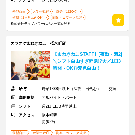
髪型自由
大学生歓迎
単発（1日OK）
短期（1ヶ月以内OK）
副業・Ｗワーク歓迎
株式会社ライブパワーの求人一覧を見る
カラオケまねきねこ 桜木町店
【まねきねこSTAFF】[夜勤・週2]
＼シフト自由すぎ問題!?★／1日3
時間～OK◎髪色自由！
給与
時給1688円以上（深夜手当含む） ＋交通費支給
雇用形態
アルバイト・パート
シフト
週2日 1日3時間以上
アクセス
桜木町駅
徒歩2分
髪型自由
大学生歓迎
副業・Ｗワーク歓迎