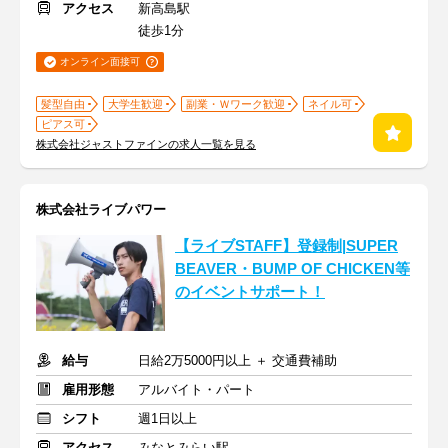
アクセス
新高島駅
徒歩1分
オンライン面接可
髪型自由
大学生歓迎
副業・Ｗワーク歓迎
ネイル可
ピアス可
株式会社ジャストファインの求人一覧を見る
株式会社ライブパワー
【ライブSTAFF】登録制|SUPER
BEAVER・BUMP OF CHICKEN等
のイベントサポート！
給与
日給2万5000円以上 ＋ 交通費補助
雇用形態
アルバイト・パート
シフト
週1日以上
アクセス
みなとみらい駅