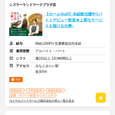
シズラーランドマークプラザ店
【ホールStaff】未経験活躍中!!バ
イトデビュー歓迎★上質なサービ
スを届ける仕事♪
給与
時給1250円+交通費規定内支給
雇用形態
アルバイト・パート
シフト
週2日以上 1日3時間以上
アクセス
みなとみらい駅
徒歩5分
急募
髪型自由
大学生歓迎
高校生歓迎
副業・Ｗワーク歓迎
ネイル可
ロイヤルフードサービス株式会社の求人一覧を見る