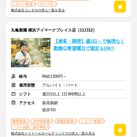
シルバー歓迎
ピアス可
株式会社コシダカの求人一覧を見る
丸亀製麺 横浜アイマークプレイス店［111312］
【接客・調理】週2日～で無理なく
勤務◎希望曜日で固定もOK!!
給与
時給1300円～
雇用形態
アルバイト・パート
シフト
週2日以上 1日3時間以上
アクセス
新高島駅
徒歩3分
髪型自由
大学生歓迎
高校生歓迎
シルバー歓迎
シフト自由・自己申告
株式会社トリドールホールディングスの求人一覧を見る