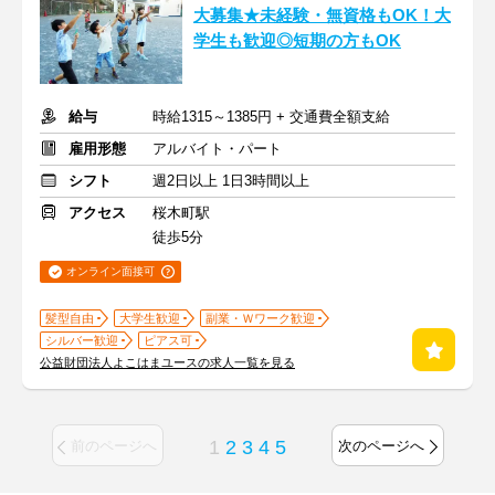
大募集★未経験・無資格もOK！大
学生も歓迎◎短期の方もOK
給与
時給1315～1385円 + 交通費全額支給
雇用形態
アルバイト・パート
シフト
週2日以上 1日3時間以上
アクセス
桜木町駅
徒歩5分
オンライン面接可
髪型自由
大学生歓迎
副業・Ｗワーク歓迎
シルバー歓迎
ピアス可
公益財団法人よこはまユースの求人一覧を見る
1
2
3
4
5
前のページへ
次のページへ