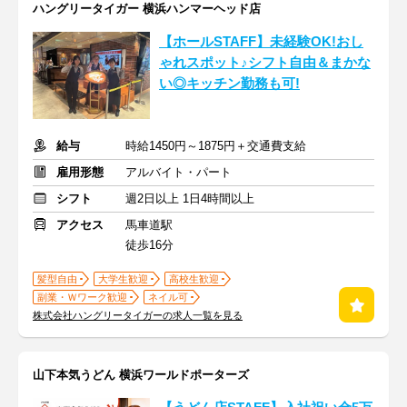
ハングリータイガー 横浜ハンマーヘッド店
【ホールSTAFF】未経験OK!おし
ゃれスポット♪シフト自由＆まかな
い◎キッチン勤務も可!
給与
時給1450円～1875円＋交通費支給
雇用形態
アルバイト・パート
シフト
週2日以上 1日4時間以上
アクセス
馬車道駅
徒歩16分
髪型自由
大学生歓迎
高校生歓迎
副業・Ｗワーク歓迎
ネイル可
株式会社ハングリータイガーの求人一覧を見る
山下本気うどん 横浜ワールドポーターズ