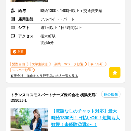
給与
時給1300～1400円以上＋交通費支給
雇用形態
アルバイト・パート
シフト
週1日以上 1日4時間以上
アクセス
桜木町駅
徒歩5分
急募
髪型自由
大学生歓迎
副業・Ｗワーク歓迎
ネイル可
シルバー歓迎
有限会社 洋食キムラ野毛店の求人一覧を見る
他の店舗
トランスコスモスパートナーズ株式会社 横浜支店/
D9903J-1
【電話なしのチャット対応】最大
時給1800円！日払いOK！短期も大
歓迎！未経験◎週3～！