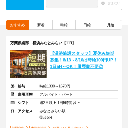
含まない
おすすめ
新着
時給
日給
月給
万葉倶楽部 横浜みなとみらい【113】
【温浴施設スタッフ】夏休み短期
募集！8/13～8/16は時給100円UP！
1日5H～OK！履歴書不要◎
給与
時給1330～1670円
雇用形態
アルバイト・パート
シフト
週2日以上 1日5時間以上
アクセス
みなとみらい駅
徒歩5分