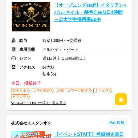
【オープニングstaff】イタリアン×
バル♪ネイル・髪色自由/1日4時間
～◎大学生採用率up中
給与
時給1300円～+交通費
雇用形態
アルバイト・パート
シフト
週1日以上 1日4時間以上
アクセス
関内駅
徒歩3分
本日、掲載終了
髪型自由
大学生歓迎
副業・Ｗワーク歓迎
ネイル可
ピアス可
VESTA BEER BARの求人一覧を見る
他の店舗
株式会社エスタシオン
【イベントSTAFF】登録制★高日