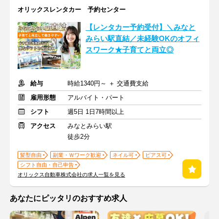
オリックスレンタカー 予約センター
【レンタカー予約受付】＼みなと
みらい駅直結／未経験OKのオフィ
スワーク★子育てと両立◎
給与
時給1340円～ ＋ 交通費支給
雇用形態
アルバイト・パート
シフト
週5日 1日7時間以上
アクセス
みなとみらい駅
徒歩2分
髪型自由
副業・Ｗワーク歓迎
ネイル可
ピアス可
シフト自由・自己申告
オリックス自動車株式会社の求人一覧を見る
あなたにピッタリのおすすめ求人