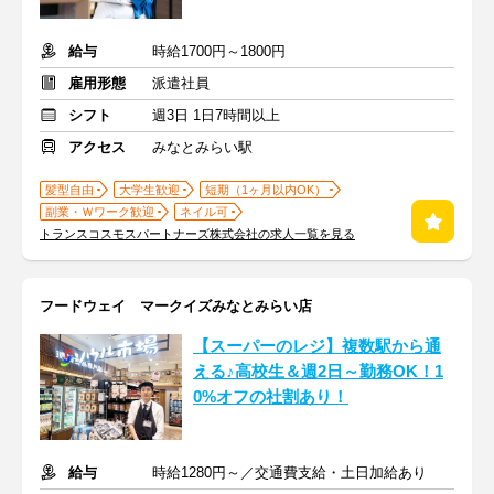
給与
時給1700円～1800円
雇用形態
派遣社員
シフト
週3日 1日7時間以上
アクセス
みなとみらい駅
髪型自由
大学生歓迎
短期（1ヶ月以内OK）
副業・Ｗワーク歓迎
ネイル可
トランスコスモスパートナーズ株式会社の求人一覧を見る
フードウェイ マークイズみなとみらい店
【スーパーのレジ】複数駅から通
える♪高校生＆週2日～勤務OK！1
0%オフの社割あり！
給与
時給1280円～／交通費支給・土日加給あり