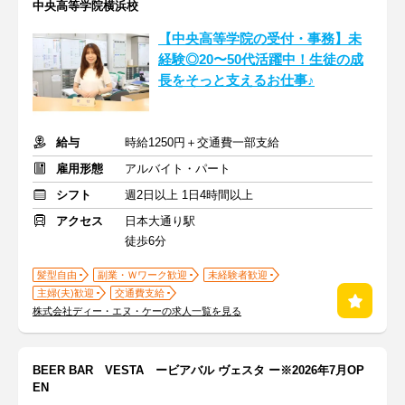
中央高等学院横浜校
【中央高等学院の受付・事務】未
経験◎20〜50代活躍中！生徒の成
長をそっと支えるお仕事♪
給与
時給1250円＋交通費一部支給
雇用形態
アルバイト・パート
シフト
週2日以上 1日4時間以上
アクセス
日本大通り駅
徒歩6分
髪型自由
副業・Ｗワーク歓迎
未経験者歓迎
主婦(夫)歓迎
交通費支給
株式会社ディー・エヌ・ケーの求人一覧を見る
BEER BAR VESTA ービアバル ヴェスタ ー※2026年7月OP
EN