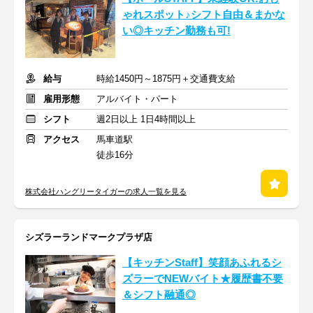
ゃれスポット♪シフト自由＆まかな
い◎キッチン勤務も可!
給与
時給1450円～1875円＋交通費支給
雇用形態
アルバイト・パート
シフト
週2日以上 1日4時間以上
アクセス
馬車道駅
徒歩16分
株式会社ハングリータイガーの求人一覧を見る
シズラーランドマークプラザ店
【キッチンStaff】笑顔あふれるシ
ズラーでNEWバイト★履歴書不要
＆シフト融通◎