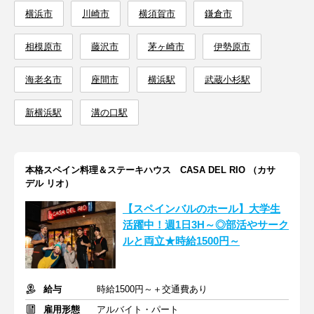
横浜市
川崎市
横須賀市
鎌倉市
相模原市
藤沢市
茅ヶ崎市
伊勢原市
海老名市
座間市
横浜駅
武蔵小杉駅
新横浜駅
溝の口駅
本格スペイン料理＆ステーキハウス CASA DEL RIO （カサ
デル リオ）
【スペインバルのホール】大学生
活躍中！週1日3H～◎部活やサーク
ルと両立★時給1500円～
給与
時給1500円～＋交通費あり
雇用形態
アルバイト・パート