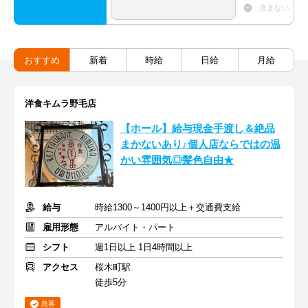
含まない
おすすめ
新着
時給
日給
月給
洋食キムラ野毛店
【ホール】給与現金手渡し＆絶品
まかないあり♪個人店ならではの温
かい雰囲気◎髪色自由★
給与
時給1300～1400円以上＋交通費支給
雇用形態
アルバイト・パート
シフト
週1日以上 1日4時間以上
アクセス
桜木町駅
徒歩5分
急募