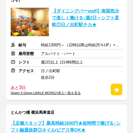
コモ）
【ダイニングバーstaff】南国気分
で楽しく働ける♪週2日～シフト柔
軟◎日ノ出町駅チカ★
給与
時給1300円～（22時以降は時給25％UP）+交通費
雇用形態
アルバイト・パート
シフト
週2日以上 1日4時間以上
アクセス
日ノ出町駅
徒歩2分
3
あと
日
Dining X Diving LIKKLE MOREの求人一覧を見る
とんかつ檍 横浜馬車道店
【店舗スタッフ】最高時給1600円★短時間で稼げる♪シ
フト融通抜群◎ネイル/ピアス等OK★