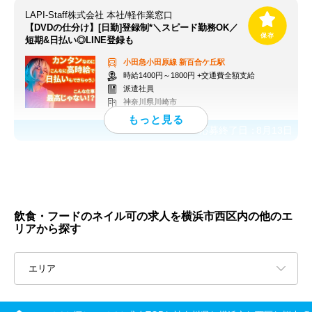
LAPI-Staff株式会社 本社/軽作業窓口
【DVDの仕分け】[日勤]登録制*＼スピード勤務OK／
短期&日払い◎LINE登録も
小田急小田原線
新百合ケ丘駅
時給1400円～1800円 +交通費全額支給
派遣社員
神奈川県川崎市
応募終了日：
8月13日
飲食・フードのネイル可の求人を横浜市西区内の他のエ
リアから探す
エリア