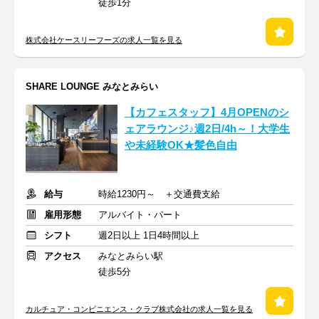
徒歩1分
株式会社ケースリーフーズの求人一覧を見る
SHARE LOUNGE みなとみらい
【カフェスタッフ】4月OPENのシ
ェアラウンジ♪週2日/4h～！大学生
や未経験OK★髪色自由
給与
時給1230円～ ＋交通費支給
雇用形態
アルバイト・パート
シフト
週2日以上 1日4時間以上
アクセス
みなとみらい駅
徒歩5分
カルチュア・コンビニエンス・クラブ株式会社の求人一覧を見る