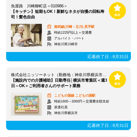
魚屋路 川崎柳町店＜010986＞
【キッチン】短期もOK！新鮮なネタが自慢の回転寿
司！髪色自由
南武線(川崎－立川)
尻手駅
時給1225円以上＋交通費
アルバイト・パート
神奈川県川崎市
応募終了日：
8月31日
株式会社ニッソーネット（勤務地：神奈川県横浜市青葉区）/a095i00000LHSKpAAP
【施設内での介護補助】日勤専任│横浜市青葉区＜週3
日～OK＞ご利用者さんのサポート業務
こどもの国線
こどもの国駅
時給1600～2000円＋交通費全額支給
派遣社員
神奈川県横浜市
応募終了日：
8月31日