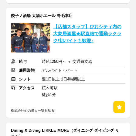
餃子ノ酒場 太陽ホエール 野毛本店
【店舗スタッフ】ぴおシティ内の
大衆居酒屋★駅直結で通勤ラクラ
ク!初バイトも歓迎♪
給与
時給1250円～ ＋ 交通費支給
雇用形態
アルバイト・パート
シフト
週1日以上 1日4時間以上
アクセス
桜木町駅
徒歩1分
株式会社心の求人一覧を見る
Dining X Diving LIKKLE MORE（ダイニング ダイビング リ