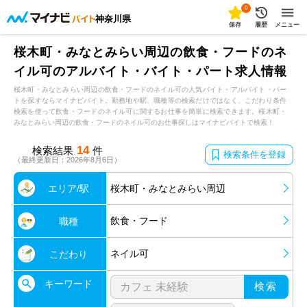
0
神奈川県
保存
履歴
メニュー
桜木町・みなとみらい周辺の飲食・フードのネ
イル可のアルバイト・バイト・パート求人情報
桜木町・みなとみらい周辺の飲食・フードのネイル可の人気バイト・アルバイト・パー
トを探すならマイナビバイト。勤務地や駅、職種等の検索だけではなく、こだわり条件
検索を使って飲食・フードのネイル可に関するお仕事を簡単に検索できます。桜木町・
みなとみらい周辺の飲食・フードのネイル可のお仕事探しはマイナビバイトで検索！
14
検索結果
件
検索条件を登録
（最終更新日：2026年8月6日）
エリア/駅
桜木町・みなとみらい周辺
飲食・フード
職種
ネイル可
こだわり
キーワード
検索