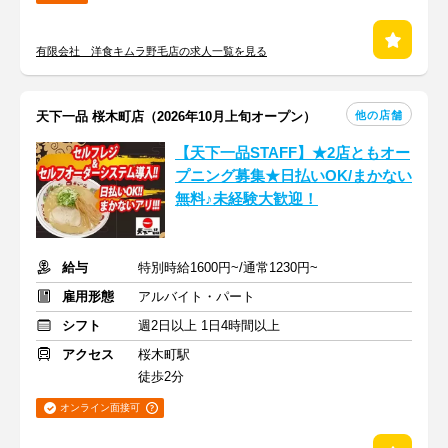
有限会社 洋食キムラ野毛店の求人一覧を見る
他の店舗
天下一品 桜木町店（2026年10月上旬オープン）
【天下一品STAFF】★2店ともオー
プニング募集★日払いOK/まかない
無料♪未経験大歓迎！
給与
特別時給1600円~/通常1230円~
雇用形態
アルバイト・パート
シフト
週2日以上 1日4時間以上
アクセス
桜木町駅
徒歩2分
オンライン面接可