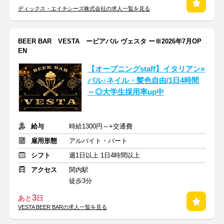
ディックス・エイチシーズ株式会社の求人一覧を見る
BEER BAR VESTA ービアバル ヴェスタ ー※2026年7月OP
EN
【オープニングstaff】イタリアン×
バル♪ネイル・髪色自由/1日4時間
～◎大学生採用率up中
給与
時給1300円～+交通費
雇用形態
アルバイト・パート
シフト
週1日以上 1日4時間以上
アクセス
関内駅
徒歩3分
3
あと
日
VESTA BEER BARの求人一覧を見る