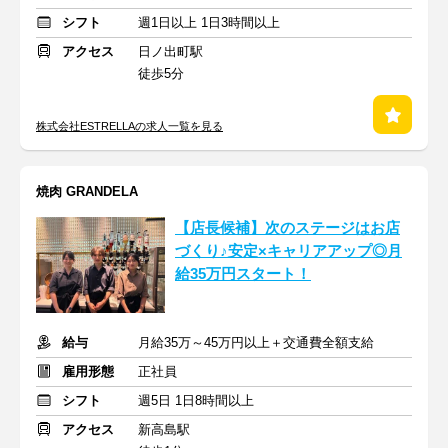
シフト
週1日以上 1日3時間以上
アクセス
日ノ出町駅
徒歩5分
株式会社ESTRELLAの求人一覧を見る
焼肉 GRANDELA
【店長候補】次のステージはお店
づくり♪安定×キャリアアップ◎月
給35万円スタート！
給与
月給35万～45万円以上＋交通費全額支給
雇用形態
正社員
シフト
週5日 1日8時間以上
アクセス
新高島駅