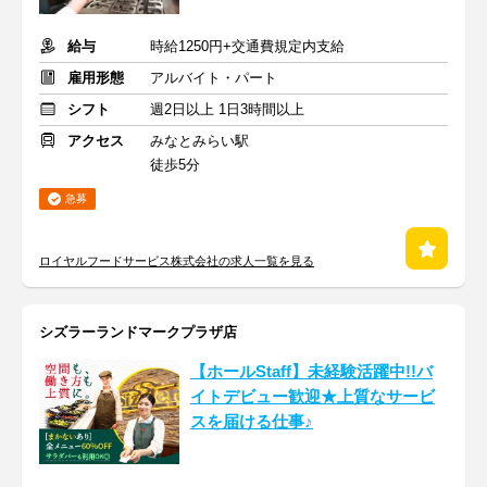
給与
時給1250円+交通費規定内支給
雇用形態
アルバイト・パート
シフト
週2日以上 1日3時間以上
アクセス
みなとみらい駅
徒歩5分
急募
ロイヤルフードサービス株式会社の求人一覧を見る
シズラーランドマークプラザ店
【ホールStaff】未経験活躍中!!バ
イトデビュー歓迎★上質なサービ
スを届ける仕事♪