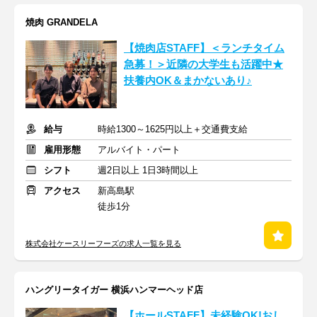
焼肉 GRANDELA
【焼肉店STAFF】＜ランチタイム
急募！＞近隣の大学生も活躍中★
扶養内OK＆まかないあり♪
給与
時給1300～1625円以上＋交通費支給
雇用形態
アルバイト・パート
シフト
週2日以上 1日3時間以上
アクセス
新高島駅
徒歩1分
株式会社ケースリーフーズの求人一覧を見る
ハングリータイガー 横浜ハンマーヘッド店
【ホールSTAFF】未経験OK!おし