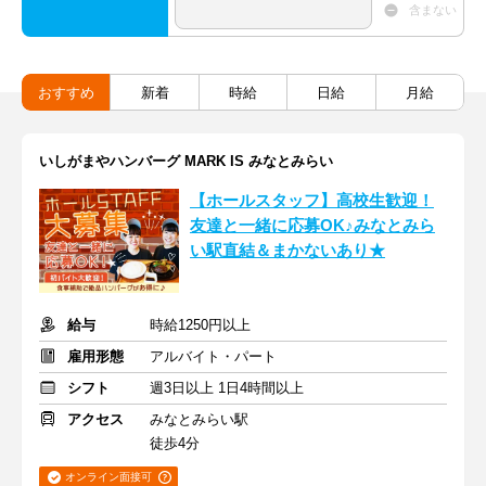
含まない
おすすめ
新着
時給
日給
月給
いしがまやハンバーグ MARK IS みなとみらい
【ホールスタッフ】高校生歓迎！
友達と一緒に応募OK♪みなとみら
い駅直結＆まかないあり★
給与
時給1250円以上
雇用形態
アルバイト・パート
シフト
週3日以上 1日4時間以上
アクセス
みなとみらい駅
徒歩4分
オンライン面接可