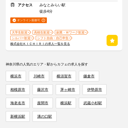
アクセス
みなとみらい駅
徒歩4分
オンライン面接可
大学生歓迎
高校生歓迎
副業・Ｗワーク歓迎
シルバー歓迎
シフト自由・自己申告
株式会社ＫＩＣＨＩＲＩの求人一覧を見る
神奈川県の人気のエリア・駅からカフェの求人を探す
横浜市
川崎市
横須賀市
鎌倉市
相模原市
藤沢市
茅ヶ崎市
伊勢原市
海老名市
座間市
横浜駅
武蔵小杉駅
新横浜駅
溝の口駅