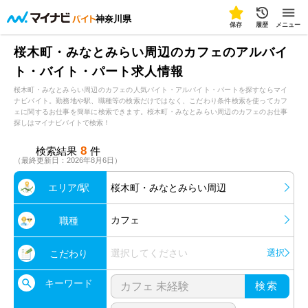
神奈川県
保存
履歴
メニュー
桜木町・みなとみらい周辺のカフェのアルバイ
ト・バイト・パート求人情報
桜木町・みなとみらい周辺のカフェの人気バイト・アルバイト・パートを探すならマイ
ナビバイト。勤務地や駅、職種等の検索だけではなく、こだわり条件検索を使ってカフ
ェに関するお仕事を簡単に検索できます。桜木町・みなとみらい周辺のカフェのお仕事
探しはマイナビバイトで検索！
8
検索結果
件
（最終更新日：2026年8月6日）
エリア/駅
桜木町・みなとみらい周辺
カフェ
職種
選択してください
選択
こだわり
キーワード
検索