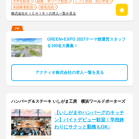
大学生歓迎
副業・Ｗワーク歓迎
シフト自由・自己申告
未経験者歓迎
髪色自由
株式会社ＫＩＣＨＩＲＩの求人一覧を見る
PR
GREEN×EXPO 2027テーマ館運営スタッフ
を100名大募集！
アクティオ株式会社の求人一覧を見る
ハンバーグ＆ステーキ いしがま工房 横浜ワールドポーターズ
【いしがまやハンバーグのキッチ
ン】バイトデビュー歓迎！学校終
わりにサクッと勤務もOK♪