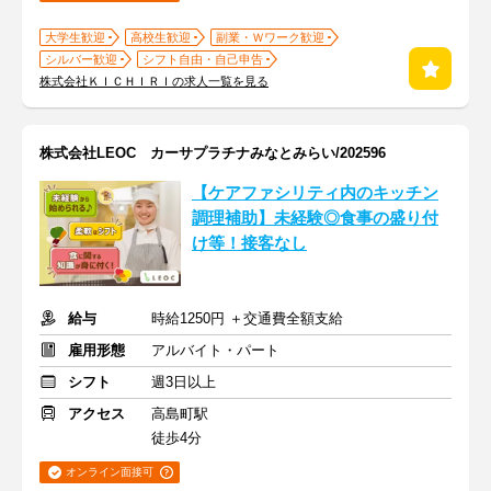
大学生歓迎
高校生歓迎
副業・Ｗワーク歓迎
シルバー歓迎
シフト自由・自己申告
株式会社ＫＩＣＨＩＲＩの求人一覧を見る
株式会社LEOC カーサプラチナみなとみらい/202596
【ケアファシリティ内のキッチン
調理補助】未経験◎食事の盛り付
け等！接客なし
給与
時給1250円 ＋交通費全額支給
雇用形態
アルバイト・パート
シフト
週3日以上
アクセス
高島町駅
徒歩4分
オンライン面接可