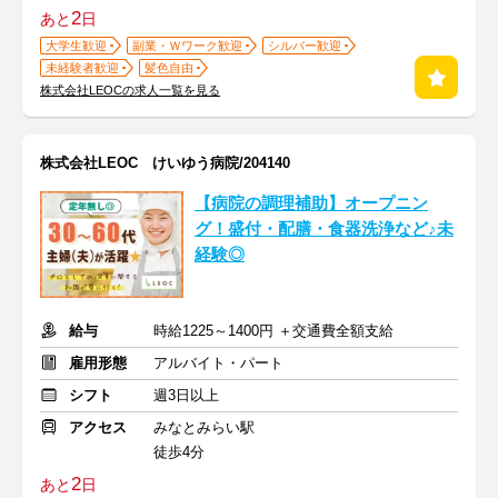
2
あと
日
大学生歓迎
副業・Ｗワーク歓迎
シルバー歓迎
未経験者歓迎
髪色自由
株式会社LEOCの求人一覧を見る
株式会社LEOC けいゆう病院/204140
【病院の調理補助】オープニン
グ！盛付・配膳・食器洗浄など♪未
経験◎
給与
時給1225～1400円 ＋交通費全額支給
雇用形態
アルバイト・パート
シフト
週3日以上
アクセス
みなとみらい駅
徒歩4分
2
あと
日