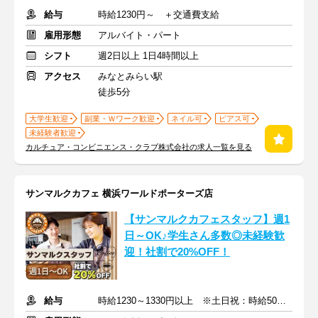
給与
時給1230円～ ＋交通費支給
雇用形態
アルバイト・パート
シフト
週2日以上 1日4時間以上
アクセス
みなとみらい駅
徒歩5分
大学生歓迎
副業・Ｗワーク歓迎
ネイル可
ピアス可
未経験者歓迎
カルチュア・コンビニエンス・クラブ株式会社の求人一覧を見る
サンマルクカフェ 横浜ワールドポーターズ店
【サンマルクカフェスタッフ】週1
日～OK♪学生さん多数◎未経験歓
迎！社割で20%OFF！
給与
時給1230～1330円以上 ※土日祝：時給50円アップ ※交通費支給