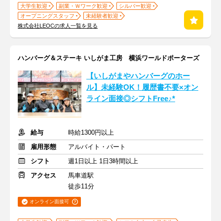
大学生歓迎
副業・Ｗワーク歓迎
シルバー歓迎
オープニングスタッフ
未経験者歓迎
株式会社LEOCの求人一覧を見る
ハンバーグ＆ステーキ いしがま工房 横浜ワールドポーターズ
【いしがまやハンバーグのホー
ル】未経験OK！履歴書不要×オン
ライン面接◎シフトFree♪*
給与
時給1300円以上
雇用形態
アルバイト・パート
シフト
週1日以上 1日3時間以上
アクセス
馬車道駅
徒歩11分
オンライン面接可