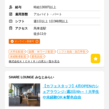
給与
時給1300円以上
雇用形態
アルバイト・パート
シフト
週1日以上 1日3時間以上
アクセス
馬車道駅
徒歩11分
オンライン面接可
大学生歓迎
副業・Ｗワーク歓迎
シフト自由・自己申告
未経験者歓迎
髪色自由
株式会社ＫＩＣＨＩＲＩの求人一覧を見る
SHARE LOUNGE みなとみらい
【カフェスタッフ】4月OPENのシ
ェアラウンジ♪週2日/4h～！大学生
や未経験OK★髪色自由