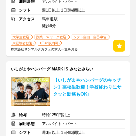
雇用形態
アルバイト・パート
シフト
週1日以上 1日3時間以上
アクセス
馬車道駅
徒歩6分
大学生歓迎
副業・Ｗワーク歓迎
シフト自由・自己申告
未経験者歓迎
1日4h以内可
株式会社サンマルクカフェの求人一覧を見る
いしがまやハンバーグ MARK IS みなとみらい
【いしがまやハンバーグのキッチ
ン】高校生歓迎！学校終わりにサ
クッと勤務もOK♪
給与
時給1250円以上
雇用形態
アルバイト・パート
シフト
週3日以上 1日4時間以上