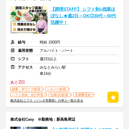
【調理STAFF】 シフト制×残業ほ
ぼなし★週2日～OK◎30代～60代
活躍中！
給与
時給 1500円
雇用形態
アルバイト・パート
シフト
週2日以上
アクセス
みなとみらい駅
車14分
2
あと
日
副業・Ｗワーク歓迎
シルバー歓迎
シフト自由・自己申告
主婦(夫)歓迎
交通費支給
株式会社ニフス（ソシオ営業部）の求人一覧を見る
株式会社Casy ※勤務地：新高島周辺