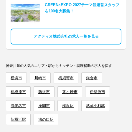
GREEN×EXPO 2027テーマ館運営スタッフ
を100名大募集！
アクティオ株式会社の求人一覧を見る
神奈川県の人気のエリア・駅からキッチン・調理補助の求人を探す
横浜市
川崎市
横須賀市
鎌倉市
相模原市
藤沢市
茅ヶ崎市
伊勢原市
海老名市
座間市
横浜駅
武蔵小杉駅
新横浜駅
溝の口駅