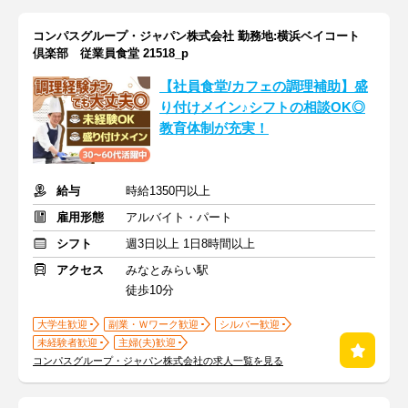
コンパスグループ・ジャパン株式会社 勤務地:横浜ベイコート
倶楽部 従業員食堂 21518_p
【社員食堂/カフェの調理補助】盛
り付けメイン♪シフトの相談OK◎
教育体制が充実！
給与
時給1350円以上
雇用形態
アルバイト・パート
シフト
週3日以上 1日8時間以上
アクセス
みなとみらい駅
徒歩10分
大学生歓迎
副業・Ｗワーク歓迎
シルバー歓迎
未経験者歓迎
主婦(夫)歓迎
コンパスグループ・ジャパン株式会社の求人一覧を見る