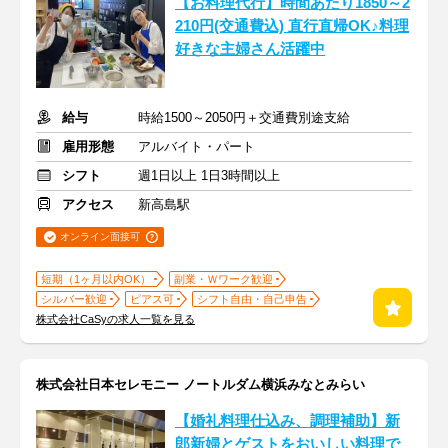
【お料理代行】時間あたり1850～2
210円(交通費込) 直行直帰OK♪料理
好きな主婦さん活躍中
給与
時給1500～2050円＋交通費別途支給
雇用形態
アルバイト・パート
シフト
週1日以上 1日3時間以上
アクセス
新高島駅
オンライン面接可
短期（1ヶ月以内OK）
副業・Ｗワーク歓迎
シルバー歓迎
ピアス可
シフト自由・自己申告
株式会社CaSyの求人一覧を見る
株式会社日本セレモニー ノートルダム横浜みなとみらい
【婚礼料理仕込み、調理補助】新
郎新婦とゲストをおいしい料理で