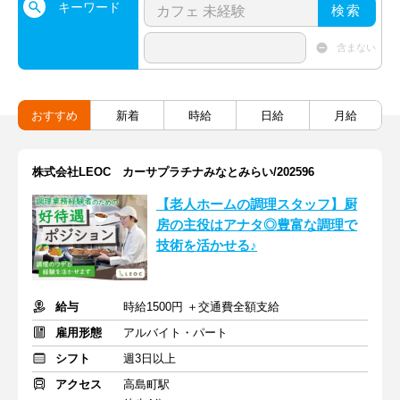
キーワード
検索
含まない
おすすめ
新着
時給
日給
月給
株式会社LEOC カーサプラチナみなとみらい/202596
【老人ホームの調理スタッフ】厨
房の主役はアナタ◎豊富な調理で
技術を活かせる♪
給与
時給1500円 ＋交通費全額支給
雇用形態
アルバイト・パート
シフト
週3日以上
アクセス
高島町駅