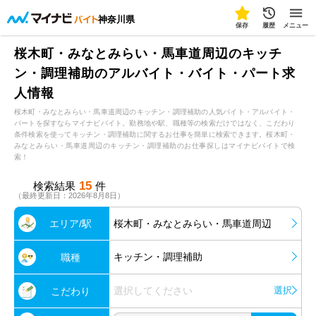
神奈川県
保存
履歴
メニュー
桜木町・みなとみらい・馬車道周辺のキッチ
ン・調理補助のアルバイト・バイト・パート求
人情報
桜木町・みなとみらい・馬車道周辺のキッチン・調理補助の人気バイト・アルバイト・
パートを探すならマイナビバイト。勤務地や駅、職種等の検索だけではなく、こだわり
条件検索を使ってキッチン・調理補助に関するお仕事を簡単に検索できます。桜木町・
みなとみらい・馬車道周辺のキッチン・調理補助のお仕事探しはマイナビバイトで検
索！
15
検索結果
件
（最終更新日：2026年8月8日）
エリア/駅
桜木町・みなとみらい・馬車道周辺
キッチン・調理補助
職種
選択してください
選択
こだわり