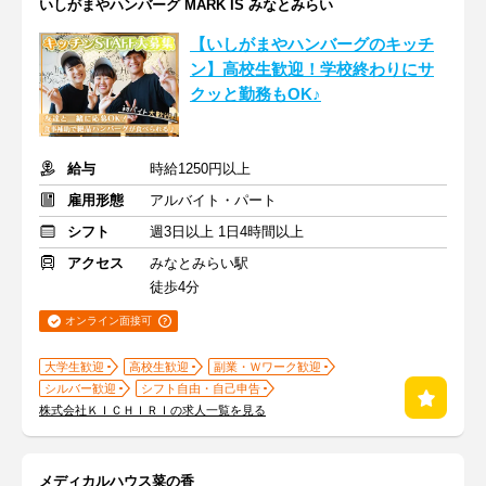
いしがまやハンバーグ MARK IS みなとみらい
【いしがまやハンバーグのキッチ
ン】高校生歓迎！学校終わりにサ
クッと勤務もOK♪
給与
時給1250円以上
雇用形態
アルバイト・パート
シフト
週3日以上 1日4時間以上
アクセス
みなとみらい駅
徒歩4分
オンライン面接可
大学生歓迎
高校生歓迎
副業・Ｗワーク歓迎
シルバー歓迎
シフト自由・自己申告
株式会社ＫＩＣＨＩＲＩの求人一覧を見る
メディカルハウス菜の香