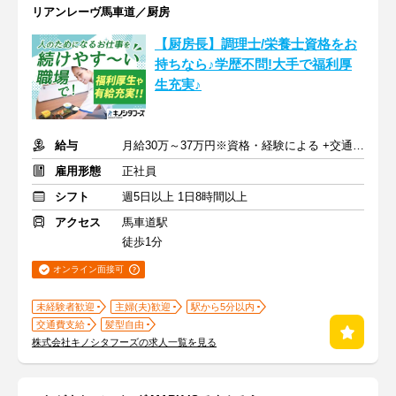
リアンレーヴ馬車道／厨房
【厨房長】調理士/栄養士資格をお
持ちなら♪学歴不問!大手で福利厚
生充実♪
給与
月給30万～37万円※資格・経験による +交通費支給
雇用形態
正社員
シフト
週5日以上 1日8時間以上
アクセス
馬車道駅
徒歩1分
オンライン面接可
未経験者歓迎
主婦(夫)歓迎
駅から5分以内
交通費支給
髪型自由
株式会社キノシタフーズの求人一覧を見る