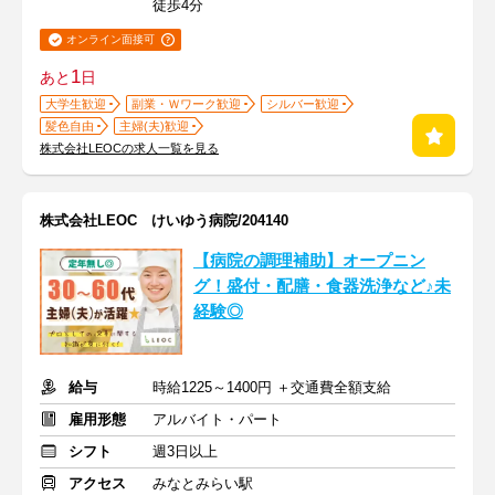
徒歩4分
オンライン面接可
1
あと
日
大学生歓迎
副業・Ｗワーク歓迎
シルバー歓迎
髪色自由
主婦(夫)歓迎
株式会社LEOCの求人一覧を見る
株式会社LEOC けいゆう病院/204140
【病院の調理補助】オープニン
グ！盛付・配膳・食器洗浄など♪未
経験◎
給与
時給1225～1400円 ＋交通費全額支給
雇用形態
アルバイト・パート
シフト
週3日以上
アクセス
みなとみらい駅