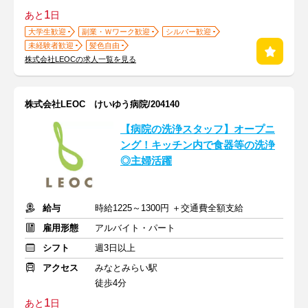
1
あと
日
大学生歓迎
副業・Ｗワーク歓迎
シルバー歓迎
未経験者歓迎
髪色自由
株式会社LEOCの求人一覧を見る
株式会社LEOC けいゆう病院/204140
【病院の洗浄スタッフ】オープニ
ング！キッチン内で食器等の洗浄
◎主婦活躍
給与
時給1225～1300円 ＋交通費全額支給
雇用形態
アルバイト・パート
シフト
週3日以上
アクセス
みなとみらい駅
徒歩4分
1
あと
日