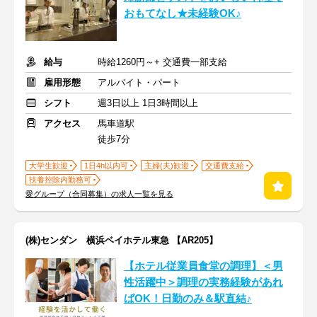
おもてなし★未経験OK♪
給与
時給1260円～+ 交通費一部支給
雇用形態
アルバイト・パート
シフト
週3日以上 1日3時間以上
アクセス
馬車道駅
徒歩7分
大学生歓迎
1日4h以内可
主婦(夫)歓迎
交通費支給
扶養控除内勤務可
愛グループ（合同募集）の求人一覧を見る
(株)センダン 横浜ベイホテル東急 【AR205】
【ホテル従業員食堂の調理】＜男
性活躍中＞調理の実務経験があれ
ばOK！日勤のみ＆駅直結♪