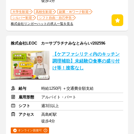
徒歩1分
大学生歓迎
高校生歓迎
副業・Ｗワーク歓迎
シルバー歓迎
シフト自由・自己申告
株式会社リンガーハットの求人一覧を見る
株式会社LEOC カーサプラチナみなとみらい/202596
【ケアファシリティ内のキッチン
調理補助】未経験◎食事の盛り付
け等！接客なし
給与
時給1250円 ＋交通費全額支給
雇用形態
アルバイト・パート
シフト
週3日以上
アクセス
高島町駅
徒歩4分
オンライン面接可