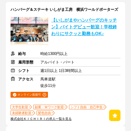
ハンバーグ＆ステーキ いしがま工房 横浜ワールドポーターズ
【いしがまやハンバーグのキッチ
ン】バイトデビュー歓迎！学校終
わりにサクッと勤務もOK♪
給与
時給1300円以上
雇用形態
アルバイト・パート
シフト
週1日以上 1日3時間以上
アクセス
馬車道駅
徒歩11分
オンライン面接可
大学生歓迎
副業・Ｗワーク歓迎
シフト自由・自己申告
未経験者歓迎
髪色自由
株式会社ＫＩＣＨＩＲＩの求人一覧を見る