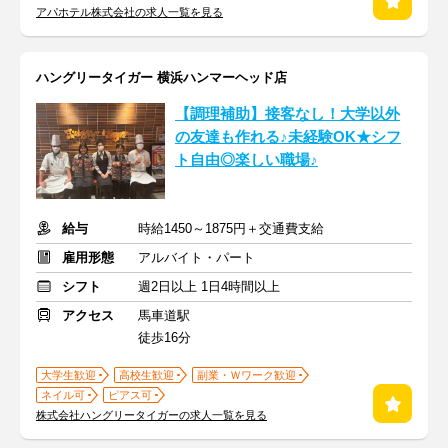
アパホテル株式会社の求人一覧を見る
ハングリータイガー 横浜ハンマーヘッド店
【調理補助】接客なし！大学以外
の友達も作れる♪未経験OK★シフ
ト自由◎楽しい職場♪
給与
時給1450～1875円＋交通費支給
雇用形態
アルバイト・パート
シフト
週2日以上 1日4時間以上
アクセス
馬車道駅
徒歩16分
大学生歓迎
高校生歓迎
副業・Ｗワーク歓迎
ネイル可
ピアス可
株式会社ハングリータイガーの求人一覧を見る