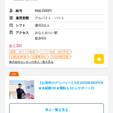
給与
時給1500円
雇用形態
アルバイト・パート
シフト
週4日以上
アクセス
みなとみらい駅
徒歩6分
3
あと
日
副業・Ｗワーク歓迎
シフト自由・自己申告
主婦(夫)歓迎
交通費支給
社会保険完備
株式会社センダンの求人一覧を見る
PR
【お寿司のデリバリー】8月10日NEWOPEN
★未経験OK★運転も1からサポート◎
求人一覧を見る