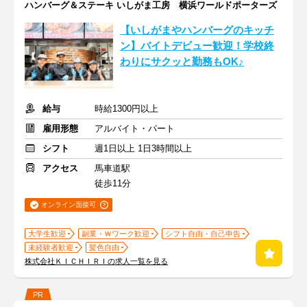
ハンバーグ＆ステーキ いしがま工房 横浜ワールドポーターズ
【いしがまやハンバーグのキッチ
ン】バイトデビュー歓迎！学校終
わりにサクッと勤務もOK♪
給与
時給1300円以上
雇用形態
アルバイト・パート
シフト
週1日以上 1日3時間以上
アクセス
馬車道駅
徒歩11分
オンライン面接可
大学生歓迎
副業・Ｗワーク歓迎
シフト自由・自己申告
未経験者歓迎
髪色自由
株式会社ＫＩＣＨＩＲＩの求人一覧を見る
PR