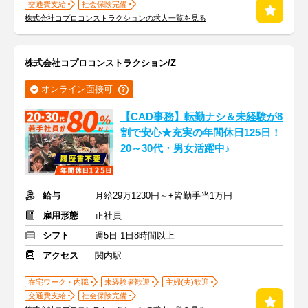
交通費支給
社会保険完備
株式会社コプロコンストラクションの求人一覧を見る
株式会社コプロコンストラクション/Z
オンライン面接可
【CAD事務】転勤ナシ＆未経験が8
割で安心★充実の年間休日125日！
20～30代・男女活躍中♪
給与
月給29万1230円～+皆勤手当1万円
雇用形態
正社員
シフト
週5日 1日8時間以上
アクセス
関内駅
在宅ワーク・内職
未経験者歓迎
主婦(夫)歓迎
交通費支給
社会保険完備