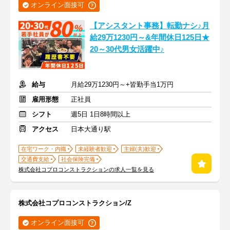
オンライン面接可
【アシスタント事務】転勤ナシ♪月
給29万1230円～&年間休日125日★
20～30代男女活躍中♪
給与
月給29万1230円～+皆勤手当1万円
雇用形態
正社員
シフト
週5日 1日8時間以上
アクセス
日本大通り駅
在宅ワーク・内職
未経験者歓迎
主婦(夫)歓迎
交通費支給
社会保険完備
株式会社コプロコンストラクションの求人一覧を見る
株式会社コプロコンストラクション/Z
オンライン面接可