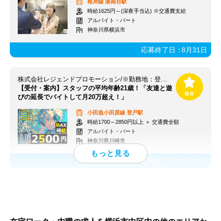
根岸線
港南台駅
時給1625円～(深夜手当込) ※交通費支給
アルバイト・パート
神奈川県横浜市
応募終了日：
8月31日
株式会社レジェンドプロモーション/※勤務地：登戸駅周辺
【受付・案内】スタッフの平均年齢21歳！「友達と遊
びの延長でバイトして月20万超え！」
小田急小田原線
登戸駅
時給1700～2850円以上 ＋ 交通費全額
アルバイト・パート
神奈川県川崎市
応募終了日：
8月13日