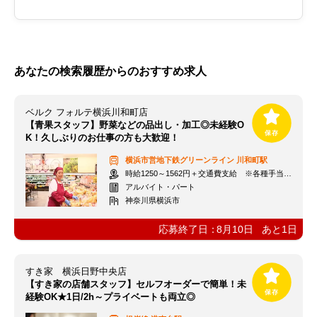
あなたの検索履歴からのおすすめ求人
ベルク フォルテ横浜川和町店
【青果スタッフ】野菜などの品出し・加工◎未経験O
K！久しぶりのお仕事の方も大歓迎！
横浜市営地下鉄グリーンライン
川和町駅
時給1250～1562円＋交通費支給 ※各種手当含む
アルバイト・パート
神奈川県横浜市
応募終了日：
8月10日
あと
1
日
すき家 横浜日野中央店
【すき家の店舗スタッフ】セルフオーダーで簡単！未
経験OK★1日/2h～プライベートも両立◎