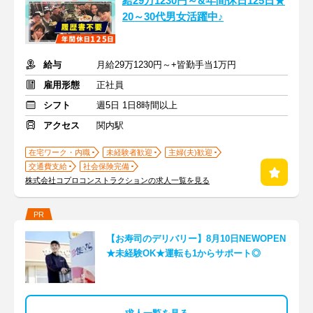
給29万1230円～&年間休日125日★
20～30代男女活躍中♪
給与
月給29万1230円～+皆勤手当1万円
雇用形態
正社員
シフト
週5日 1日8時間以上
アクセス
関内駅
在宅ワーク・内職
未経験者歓迎
主婦(夫)歓迎
交通費支給
社会保険完備
株式会社コプロコンストラクションの求人一覧を見る
PR
【お寿司のデリバリー】8月10日NEWOPEN
★未経験OK★運転も1からサポート◎