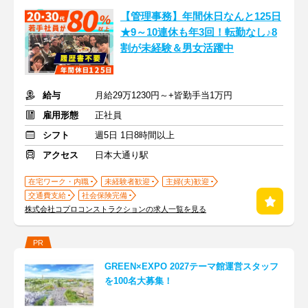
【管理事務】年間休日なんと125日
★9～10連休も年3回！転勤なし♪8
割が未経験＆男女活躍中
給与
月給29万1230円～+皆勤手当1万円
雇用形態
正社員
シフト
週5日 1日8時間以上
アクセス
日本大通り駅
在宅ワーク・内職
未経験者歓迎
主婦(夫)歓迎
交通費支給
社会保険完備
株式会社コプロコンストラクションの求人一覧を見る
PR
GREEN×EXPO 2027テーマ館運営スタッフ
を100名大募集！