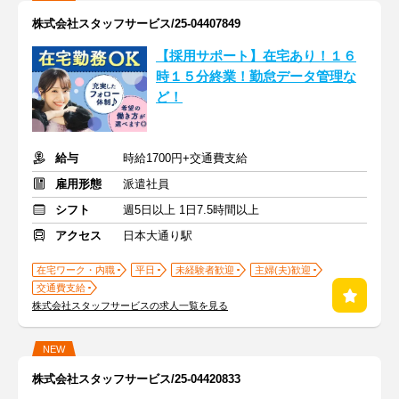
株式会社スタッフサービス/25-04407849
【採用サポート】在宅あり！１６
時１５分終業！勤怠データ管理な
ど！
給与
時給1700円+交通費支給
雇用形態
派遣社員
シフト
週5日以上 1日7.5時間以上
アクセス
日本大通り駅
在宅ワーク・内職
平日
未経験者歓迎
主婦(夫)歓迎
交通費支給
株式会社スタッフサービスの求人一覧を見る
NEW
株式会社スタッフサービス/25-04420833