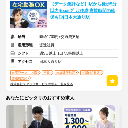
【データ集計など】駅から徒歩5分
以内|Excelｸﾞﾗﾌ作成|家族時間の確
保も◎|日本大通り駅
給与
時給1700円+交通費支給
雇用形態
派遣社員
シフト
週5日以上 1日7.5時間以上
アクセス
日本大通り駅
在宅ワーク・内職
平日
未経験者歓迎
主婦(夫)歓迎
交通費支給
株式会社スタッフサービスの求人一覧を見る
あなたにピッタリのおすすめ求人