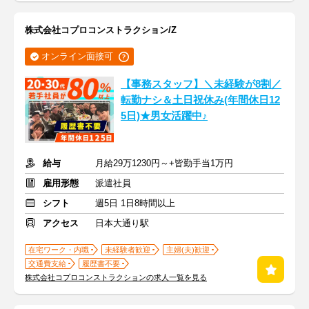
株式会社コプロコンストラクション/Z
オンライン面接可
【事務スタッフ】＼未経験が8割／
転勤ナシ＆土日祝休み(年間休日12
5日)★男女活躍中♪
給与
月給29万1230円～+皆勤手当1万円
雇用形態
派遣社員
シフト
週5日 1日8時間以上
アクセス
日本大通り駅
在宅ワーク・内職
未経験者歓迎
主婦(夫)歓迎
交通費支給
履歴書不要
株式会社コプロコンストラクションの求人一覧を見る