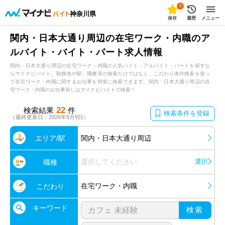
0
神奈川県
保存
履歴
メニュー
関内・日本大通り周辺の在宅ワーク・内職のア
ルバイト・バイト・パート求人情報
関内・日本大通り周辺の在宅ワーク・内職の人気バイト・アルバイト・パートを探すな
らマイナビバイト。勤務地や駅、職種等の検索だけではなく、こだわり条件検索を使っ
て在宅ワーク・内職に関するお仕事を簡単に検索できます。関内・日本大通り周辺の在
宅ワーク・内職のお仕事探しはマイナビバイトで検索！
22
検索結果
件
検索条件を登録
（最終更新日：2026年8月9日）
エリア/駅
関内・日本大通り周辺
選択してください
選択
職種
在宅ワーク・内職
こだわり
キーワード
検索