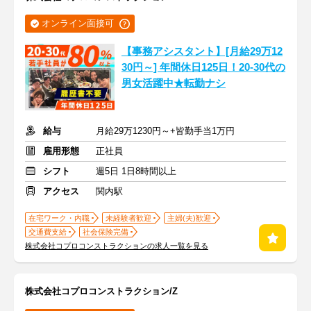
オンライン面接可
【事務アシスタント】[月給29万12
30円～] 年間休日125日！20-30代の
男女活躍中★転勤ナシ
給与
月給29万1230円～+皆勤手当1万円
雇用形態
正社員
シフト
週5日 1日8時間以上
アクセス
関内駅
在宅ワーク・内職
未経験者歓迎
主婦(夫)歓迎
交通費支給
社会保険完備
株式会社コプロコンストラクションの求人一覧を見る
株式会社コプロコンストラクション/Z