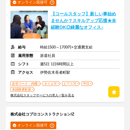
オンライン面接可
【コールスタッフ】新しい事始め
ませんか？スキルアップ応援★未
経験OK◎綺麗なオフィス♪
給与
時給1500～1700円+交通費支給
雇用形態
派遣社員
シフト
週5日 1日6時間以上
アクセス
伊勢佐木長者町駅
在宅ワーク・内職
ネイル可
ピアス可
平日
未経験者歓迎
株式会社スタッフサービスの求人一覧を見る
株式会社コプロコンストラクション/Z
オンライン面接可