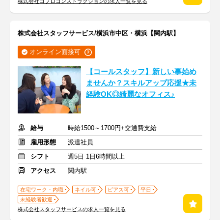
株式会社コプロコンストラクションの求人一覧を見る
株式会社スタッフサービス/横浜市中区・横浜【関内駅】
オンライン面接可
【コールスタッフ】新しい事始め
ませんか？スキルアップ応援★未
経験OK◎綺麗なオフィス♪
給与
時給1500～1700円+交通費支給
雇用形態
派遣社員
シフト
週5日 1日6時間以上
アクセス
関内駅
在宅ワーク・内職
ネイル可
ピアス可
平日
未経験者歓迎
株式会社スタッフサービスの求人一覧を見る