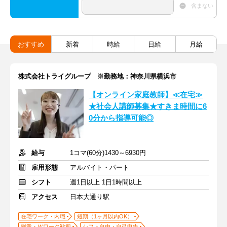
含まない
おすすめ
新着
時給
日給
月給
株式会社トライグループ ※勤務地：神奈川県横浜市
【オンライン家庭教師】≪在宅≫
★社会人講師募集★すきま時間に6
0分から指導可能◎
給与
1コマ(60分)1430～6930円
雇用形態
アルバイト・パート
シフト
週1日以上 1日1時間以上
アクセス
日本大通り駅
在宅ワーク・内職
短期（1ヶ月以内OK）
副業・Ｗワーク歓迎
シフト自由・自己申告