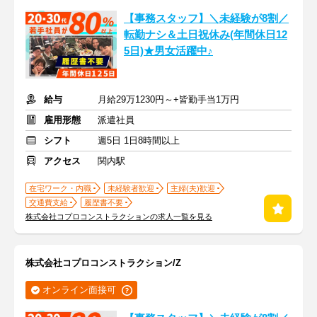
【事務スタッフ】＼未経験が8割／
転勤ナシ＆土日祝休み(年間休日12
5日)★男女活躍中♪
給与
月給29万1230円～+皆勤手当1万円
雇用形態
派遣社員
シフト
週5日 1日8時間以上
アクセス
関内駅
在宅ワーク・内職
未経験者歓迎
主婦(夫)歓迎
交通費支給
履歴書不要
株式会社コプロコンストラクションの求人一覧を見る
株式会社コプロコンストラクション/Z
オンライン面接可