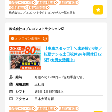
在宅ワーク・内職
未経験者歓迎
主婦(夫)歓迎
交通費支給
社会保険完備
株式会社コプロコンストラクションの求人一覧を見る
株式会社コプロコンストラクション/Z
オンライン面接可
【事務スタッフ】＼未経験が8割／
転勤ナシ＆土日祝休み(年間休日12
5日)★男女活躍中♪
給与
月給29万1230円～+皆勤手当1万円
雇用形態
正社員
シフト
週5日 1日8時間以上
アクセス
日本大通り駅
在宅ワーク・内職
未経験者歓迎
主婦(夫)歓迎