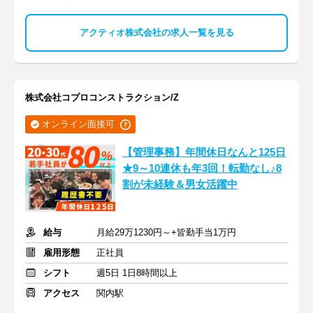
アクティオ株式会社の求人一覧を見る
株式会社コプロコンストラクション/Z
オンライン面接可
【管理事務】年間休日なんと125日
★9～10連休も年3回！転勤なし♪8
割が未経験＆男女活躍中
給与
月給29万1230円～+皆勤手当1万円
雇用形態
正社員
シフト
週5日 1日8時間以上
アクセス
関内駅