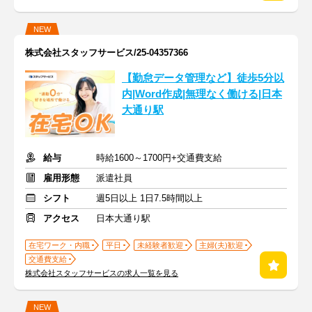
NEW
株式会社スタッフサービス/25-04357366
【勤怠データ管理など】徒歩5分以
内|Word作成|無理なく働ける|日本
大通り駅
給与
時給1600～1700円+交通費支給
雇用形態
派遣社員
シフト
週5日以上 1日7.5時間以上
アクセス
日本大通り駅
在宅ワーク・内職
平日
未経験者歓迎
主婦(夫)歓迎
交通費支給
株式会社スタッフサービスの求人一覧を見る
NEW