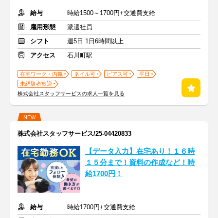
給与
時給1500～1700円+交通費支給
雇用形態
派遣社員
シフト
週5日 1日6時間以上
アクセス
石川町駅
在宅ワーク・内職
ネイル可
ピアス可
平日
未経験者歓迎
株式会社スタッフサービスの求人一覧を見る
NEW
株式会社スタッフサービス/25-04420833
【データ入力】在宅あり！１６時
１５分まで！資料の作成など！時
給1700円！
給与
時給1700円+交通費支給