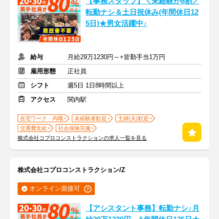
【事務スタッフ】＼未経験が8割／
転勤ナシ＆土日祝休み(年間休日12
5日)★男女活躍中♪
給与
月給29万1230円～+皆勤手当1万円
雇用形態
正社員
シフト
週5日 1日8時間以上
アクセス
関内駅
在宅ワーク・内職
未経験者歓迎
主婦(夫)歓迎
交通費支給
社会保険完備
株式会社コプロコンストラクションの求人一覧を見る
株式会社コプロコンストラクション/Z
オンライン面接可
【アシスタント事務】転勤ナシ♪月