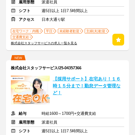
雇用形態
派遣社員
シフト
週5日以上 1日7.5時間以上
アクセス
日本大通り駅
在宅ワーク・内職
平日
未経験者歓迎
主婦(夫)歓迎
交通費支給
株式会社スタッフサービスの求人一覧を見る
NEW
株式会社スタッフサービス/25-04357366
【採用サポート】在宅あり！１６
時１５分まで！勤怠データ管理な
ど！
給与
時給1600～1700円+交通費支給
雇用形態
派遣社員
シフト
週5日以上 1日7.5時間以上