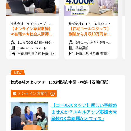
株式会社トライグループ ※勤務地：神奈川県横浜市
株式会社ＣＴＦ ＧＲＯＵＰ
【オンライン家庭教師】
【在宅コールスタッフ】
【
≪在宅≫★社会人講師募
副業から月収10万円台も♪
ク
集★すきま時間に60分か
完全在宅×時給換算1,300
ポ
1コマ(60分)1430～6930円
1件コールあたり5円～55円 ※時給換算1,300円～4,000円
ら指導可能◎
～4,000円★
も
アルバイト・パート
業務委託
神奈川県 横浜市 神奈川区
神奈川県 横浜市 青葉区
NEW
株式会社スタッフサービス/横浜市中区・横浜【石川町駅】
オンライン面接可
【コールスタッフ】新しい事始め
ませんか？スキルアップ応援★未
経験OK◎綺麗なオフィス♪