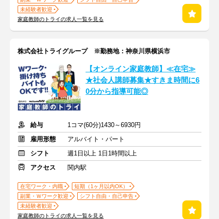
未経験者歓迎
家庭教師のトライの求人一覧を見る
株式会社トライグループ ※勤務地：神奈川県横浜市
【オンライン家庭教師】≪在宅≫
★社会人講師募集★すきま時間に6
0分から指導可能◎
給与
1コマ(60分)1430～6930円
雇用形態
アルバイト・パート
シフト
週1日以上 1日1時間以上
アクセス
関内駅
在宅ワーク・内職
短期（1ヶ月以内OK）
副業・Ｗワーク歓迎
シフト自由・自己申告
未経験者歓迎
家庭教師のトライの求人一覧を見る