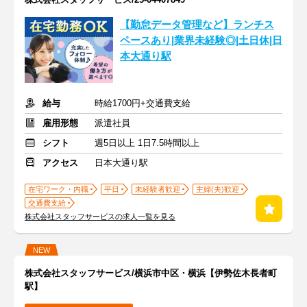
【勤怠データ管理など】ランチス
ペースあり|業界未経験◎|土日休|日
本大通り駅
給与
時給1700円+交通費支給
雇用形態
派遣社員
シフト
週5日以上 1日7.5時間以上
アクセス
日本大通り駅
在宅ワーク・内職
平日
未経験者歓迎
主婦(夫)歓迎
交通費支給
株式会社スタッフサービスの求人一覧を見る
NEW
株式会社スタッフサービス/横浜市中区・横浜【伊勢佐木長者町
駅】