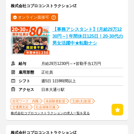
株式会社コプロコンストラクション/Z
オンライン面接可
【事務アシスタント】[月給29万12
30円～] 年間休日125日！20-30代の
男女活躍中★転勤ナシ
給与
月給29万1230円～+皆勤手当1万円
雇用形態
正社員
シフト
週5日 1日8時間以上
アクセス
日本大通り駅
在宅ワーク・内職
未経験者歓迎
主婦(夫)歓迎
交通費支給
社会保険完備
株式会社コプロコンストラクションの求人一覧を見る
株式会社コプロコンストラクション/Z