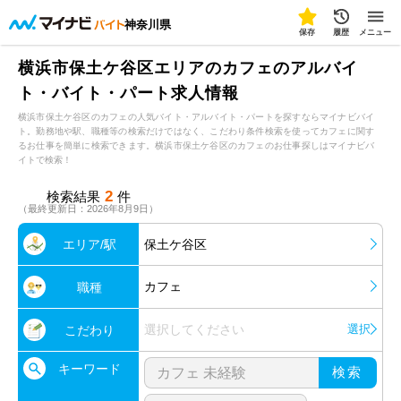
神奈川県
保存
履歴
メニュー
横浜市保土ケ谷区エリアのカフェのアルバイ
ト・バイト・パート求人情報
横浜市保土ケ谷区のカフェの人気バイト・アルバイト・パートを探すならマイナビバイ
ト。勤務地や駅、職種等の検索だけではなく、こだわり条件検索を使ってカフェに関す
るお仕事を簡単に検索できます。横浜市保土ケ谷区のカフェのお仕事探しはマイナビバ
イトで検索！
2
検索結果
件
（最終更新日：2026年8月9日）
エリア/駅
保土ケ谷区
カフェ
職種
選択してください
選択
こだわり
キーワード
検索