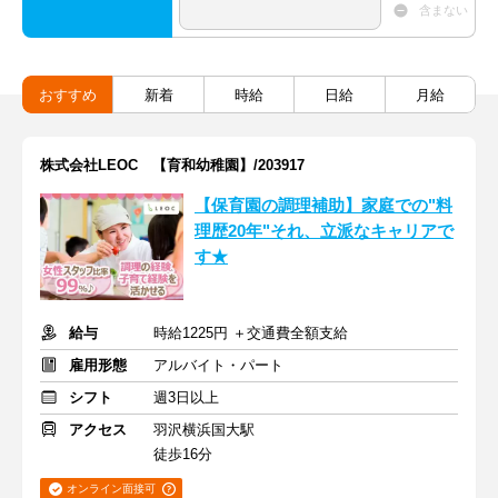
含まない
おすすめ
新着
時給
日給
月給
株式会社LEOC 【育和幼稚園】/203917
【保育園の調理補助】家庭での"料
理歴20年"それ、立派なキャリアで
す★
給与
時給1225円 ＋交通費全額支給
雇用形態
アルバイト・パート
シフト
週3日以上
アクセス
羽沢横浜国大駅
徒歩16分
オンライン面接可