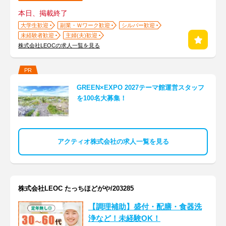
本日、掲載終了
大学生歓迎
副業・Ｗワーク歓迎
シルバー歓迎
未経験者歓迎
主婦(夫)歓迎
株式会社LEOCの求人一覧を見る
PR
GREEN×EXPO 2027テーマ館運営スタッフ
を100名大募集！
アクティオ株式会社の求人一覧を見る
株式会社LEOC たっちほどがや/203285
【調理補助】盛付・配膳・食器洗
浄など！未経験OK！