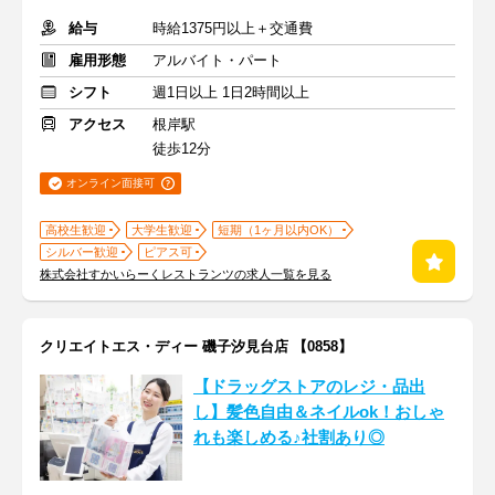
給与
時給1375円以上＋交通費
雇用形態
アルバイト・パート
シフト
週1日以上 1日2時間以上
アクセス
根岸駅
徒歩12分
オンライン面接可
高校生歓迎
大学生歓迎
短期（1ヶ月以内OK）
シルバー歓迎
ピアス可
株式会社すかいらーくレストランツの求人一覧を見る
クリエイトエス・ディー 磯子汐見台店 【0858】
【ドラッグストアのレジ・品出
し】髪色自由＆ネイルok！おしゃ
れも楽しめる♪社割あり◎