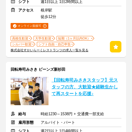
シフト
週1日以上 1日2時間以上
アクセス
根岸駅
徒歩12分
オンライン面接可
高校生歓迎
大学生歓迎
短期（1ヶ月以内OK）
シルバー歓迎
シフト自由・自己申告
株式会社すかいらーくレストランツの求人一覧を見る
回転寿司みさき ビーンズ新杉田
【回転寿司みさきスタッフ】元ス
タッフの方、大歓迎★経験生かし
て再スタートを応援♪
給与
時給1230～1538円 + 交通費一部支給
雇用形態
アルバイト・パート
シフト
週2日以上 1日4時間以上