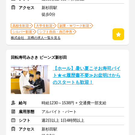
アクセス
新杉田駅
徒歩0分
高校生歓迎
大学生歓迎
副業・Ｗワーク歓迎
シルバー歓迎
シフト自由・自己申告
株式会社 京樽の求人一覧を見る
回転寿司みさき ビーンズ新杉田
【ホール】暑い夏こそお寿司バイ
ト★≪履歴書不要≫お盆明けから
のスタートも歓迎！
給与
時給1230～1538円 + 交通費一部支給
雇用形態
アルバイト・パート
シフト
週2日以上 1日4時間以上
アクセス
新杉田駅