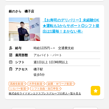
銀のさら 磯子店
【お寿司のデリバリー】未経験OK
★運転も1からサポート◎シフト提
出は1週毎！まかない有♪
給与
時給1225円～+ 交通費支給
雇用形態
アルバイト・パート
シフト
週1日以上 1日3時間以上
アクセス
磯子駅
徒歩5分
高校生歓迎
大学生歓迎
副業・Ｗワーク歓迎
シルバー歓迎
シフト自由・自己申告
株式会社ライドオンエクスプレスグループの求人一覧を見る