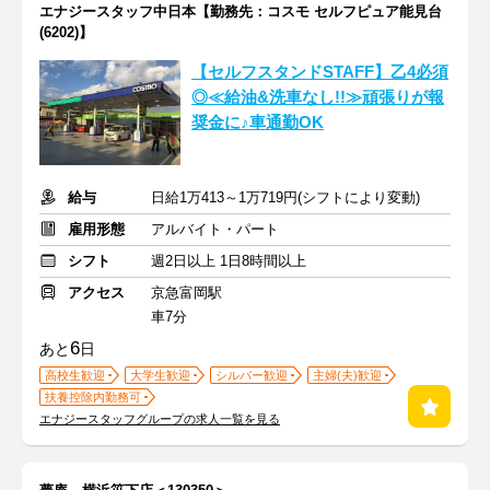
エナジースタッフ中日本【勤務先：コスモ セルフピュア能見台
(6202)】
【セルフスタンドSTAFF】乙4必須
◎≪給油&洗車なし!!≫頑張りが報
奨金に♪車通勤OK
給与
日給1万413～1万719円(シフトにより変動)
雇用形態
アルバイト・パート
シフト
週2日以上 1日8時間以上
アクセス
京急富岡駅
車7分
6
あと
日
高校生歓迎
大学生歓迎
シルバー歓迎
主婦(夫)歓迎
扶養控除内勤務可
エナジースタッフグループの求人一覧を見る