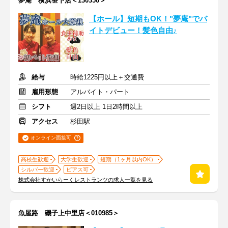
夢庵 横浜笹下店＜130350＞
【ホール】短期もOK！"夢庵"でバ
イトデビュー！髪色自由♪
給与
時給1225円以上＋交通費
雇用形態
アルバイト・パート
シフト
週2日以上 1日2時間以上
アクセス
杉田駅
オンライン面接可
高校生歓迎
大学生歓迎
短期（1ヶ月以内OK）
シルバー歓迎
ピアス可
株式会社すかいらーくレストランツの求人一覧を見る
魚屋路 磯子上中里店＜010985＞