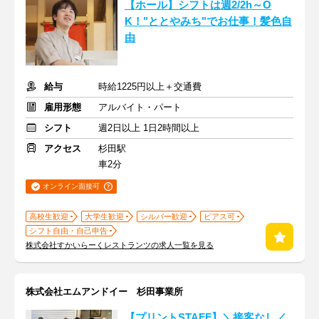
【ホール】シフトは週2/2h～O
K！"ととやみち"でお仕事！髪色自
由
給与
時給1225円以上＋交通費
雇用形態
アルバイト・パート
シフト
週2日以上 1日2時間以上
アクセス
杉田駅
車2分
オンライン面接可
高校生歓迎
大学生歓迎
シルバー歓迎
ピアス可
シフト自由・自己申告
株式会社すかいらーくレストランツの求人一覧を見る
株式会社エムアンドイー 杉田事業所
【プリントSTAFF】＼接客なし／