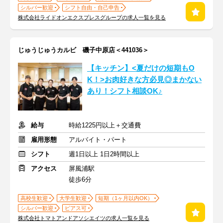
シルバー歓迎
シフト自由・自己申告
株式会社ライドオンエクスプレスグループの求人一覧を見る
じゅうじゅうカルビ 磯子中原店＜441036＞
【キッチン】<夏だけの短期もO
K！>お肉好きな方必見◎まかない
あり！シフト相談OK♪
給与
時給1225円以上＋交通費
雇用形態
アルバイト・パート
シフト
週1日以上 1日2時間以上
アクセス
屏風浦駅
徒歩6分
高校生歓迎
大学生歓迎
短期（1ヶ月以内OK）
シルバー歓迎
ピアス可
株式会社トマトアンドアソシエイツの求人一覧を見る