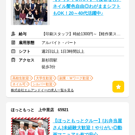
ネイル髪色自由◎わがままシフト
もOK！20～40代活躍中♪
給与
【印刷スタッフ】時給1300円～【軽作業スタッフ】時給1260円～
雇用形態
アルバイト・パート
シフト
週2日以上 1日3時間以上
アクセス
新杉田駅
徒歩3分
高校生歓迎
大学生歓迎
副業・Ｗワーク歓迎
ネイル可
シルバー歓迎
株式会社エムアンドイーの求人一覧を見る
ほっともっと 上中里店 65921
【ほっともっとクルー】[お弁当屋
さん]未経験大歓迎！やりがい◎動
画マニュアル有で安心