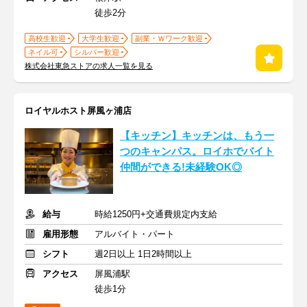
徒歩2分
高校生歓迎
大学生歓迎
副業・Ｗワーク歓迎
ネイル可
シルバー歓迎
株式会社東急ストアの求人一覧を見る
ロイヤルホスト屏風ヶ浦店
【キッチン】キッチンは、もう一
つのキャンパス。ロイホでバイト
仲間ができる!未経験OK◎
給与
時給1250円+交通費規定内支給
雇用形態
アルバイト・パート
シフト
週2日以上 1日2時間以上
アクセス
屏風浦駅
徒歩1分