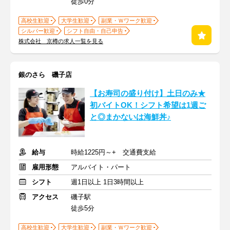
徒歩0分
高校生歓迎
大学生歓迎
副業・Ｗワーク歓迎
シルバー歓迎
シフト自由・自己申告
株式会社 京樽の求人一覧を見る
銀のさら 磯子店
【お寿司の盛り付け】土日のみ★
初バイトOK！シフト希望は1週ご
と◎まかないは海鮮丼♪
給与
時給1225円～+ 交通費支給
雇用形態
アルバイト・パート
シフト
週1日以上 1日3時間以上
アクセス
磯子駅
徒歩5分
高校生歓迎
大学生歓迎
副業・Ｗワーク歓迎