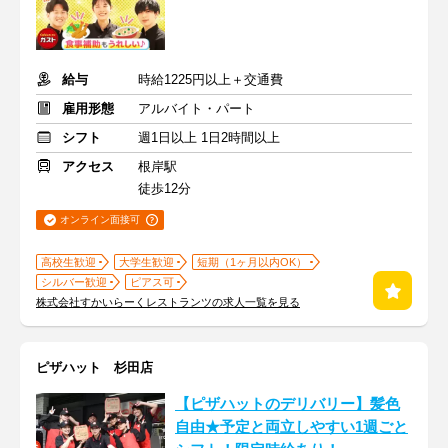
給与
時給1225円以上＋交通費
雇用形態
アルバイト・パート
シフト
週1日以上 1日2時間以上
アクセス
根岸駅
徒歩12分
オンライン面接可
高校生歓迎
大学生歓迎
短期（1ヶ月以内OK）
シルバー歓迎
ピアス可
株式会社すかいらーくレストランツの求人一覧を見る
ピザハット 杉田店
【ピザハットのデリバリー】髪色
自由★予定と両立しやすい1週ごと