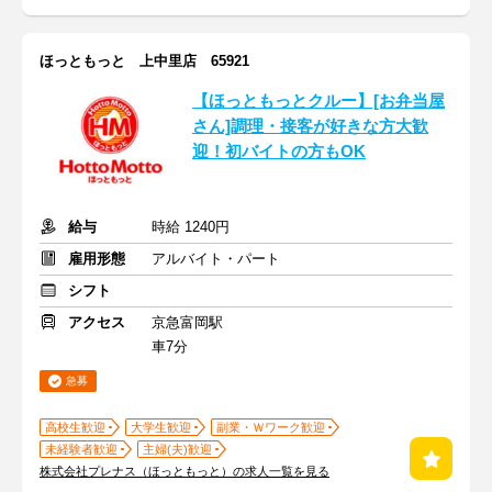
ほっともっと 上中里店 65921
【ほっともっとクルー】[お弁当屋
さん]調理・接客が好きな方大歓
迎！初バイトの方もOK
給与
時給 1240円
雇用形態
アルバイト・パート
シフト
アクセス
京急富岡駅
車7分
急募
高校生歓迎
大学生歓迎
副業・Ｗワーク歓迎
未経験者歓迎
主婦(夫)歓迎
株式会社プレナス（ほっともっと）の求人一覧を見る