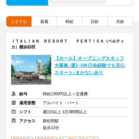
おすすめ
新着
時給
日給
月給
ＩＴＡＬＩＡＮ ＲＥＳＯＲＴ ＰＥＲＴＩＣＡ（ペルティ
カ）横浜杉田
【ホール】オープニングスタッフ
大募集♪週1~OK◎未経験でも安心
スタート♪まかないあり
給与
時給1300円以上＋交通費
雇用形態
アルバイト・パート
シフト
週1日以上 1日3時間以上
アクセス
新杉田駅
徒歩12分