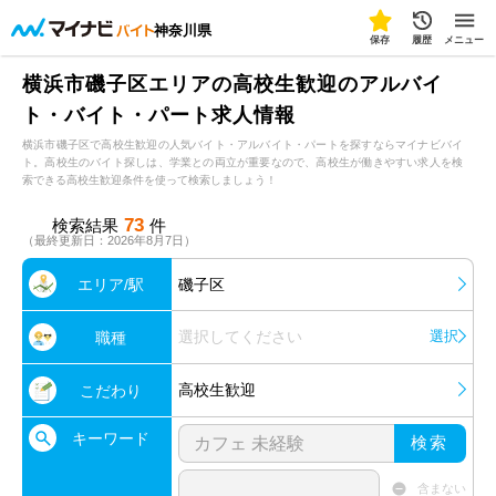
神奈川県
保存
履歴
メニュー
横浜市磯子区エリアの高校生歓迎のアルバイ
ト・バイト・パート求人情報
横浜市磯子区で高校生歓迎の人気バイト・アルバイト・パートを探すならマイナビバイ
ト。高校生のバイト探しは、学業との両立が重要なので、高校生が働きやすい求人を検
索できる高校生歓迎条件を使って検索しましょう！
73
検索結果
件
（最終更新日：2026年8月7日）
エリア/駅
磯子区
選択してください
選択
職種
高校生歓迎
こだわり
キーワード
検索
含まない