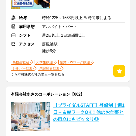
給与
時給1225～1563円以上 ※時間帯による
雇用形態
アルバイト・パート
シフト
週2日以上 1日3時間以上
アクセス
屏風浦駅
徒歩6分
高校生歓迎
大学生歓迎
副業・Ｗワーク歓迎
シルバー歓迎
未経験者歓迎
くら寿司株式会社の求人一覧を見る
有限会社あさのコーポレーション【002】
【ブライダルSTAFF】登録制｜週1
日～＆WワークOK！他のお仕事と
の両立にもピッタリ◎