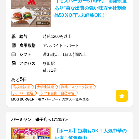
【モスバーガーSTAFF】"前給制度
あり"急な出費の強い味方★社割全
品50％OFF♪未経験OK！
給与
時給1260円以上
雇用形態
アルバイト・パート
シフト
週3日以上 1日3時間以上
アクセス
杉田駅
徒歩1分
5
あと
日
高校生歓迎
大学生歓迎
副業・Ｗワーク歓迎
シルバー歓迎
シフト自由・自己申告
MOS BURGER（モスバーガー）の求人一覧を見る
バーミヤン 磯子店＜171157＞
【ホール】短期もOK！人気中華の
お店！髪色自由