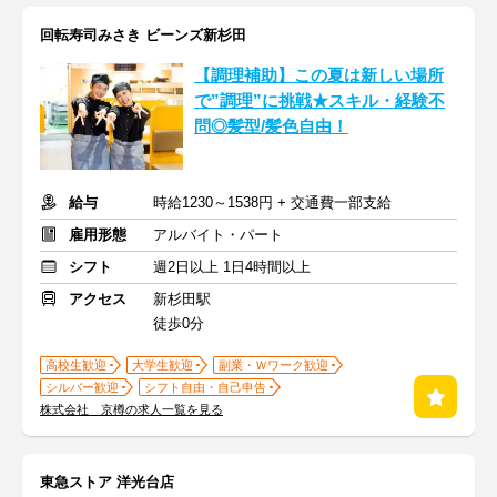
回転寿司みさき ビーンズ新杉田
【調理補助】この夏は新しい場所
で”調理”に挑戦★スキル・経験不
問◎髪型/髪色自由！
給与
時給1230～1538円 + 交通費一部支給
雇用形態
アルバイト・パート
シフト
週2日以上 1日4時間以上
アクセス
新杉田駅
徒歩0分
高校生歓迎
大学生歓迎
副業・Ｗワーク歓迎
シルバー歓迎
シフト自由・自己申告
株式会社 京樽の求人一覧を見る
東急ストア 洋光台店