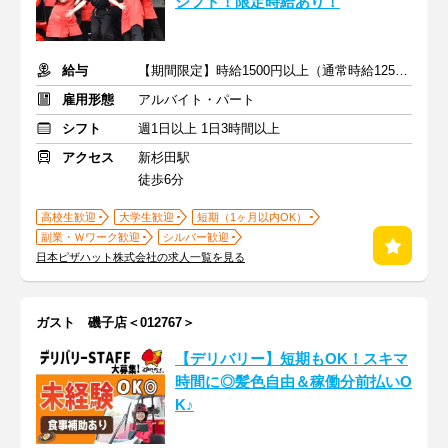
シフト！限定時給あり！
給与
【期間限定】時給1500円以上（通常時給1250円以上）
雇用形態
アルバイト・パート
シフト
週1日以上 1日3時間以上
アクセス
新杉田駅
徒歩6分
高校生歓迎
大学生歓迎
短期（1ヶ月以内OK）
副業・Ｗワーク歓迎
シルバー歓迎
日本ピザハット株式会社の求人一覧を見る
ガスト 磯子店＜012767＞
【デリバリー】短期もOK！スキマ
時間に◎髪色自由＆稼働分前払いO
K♪