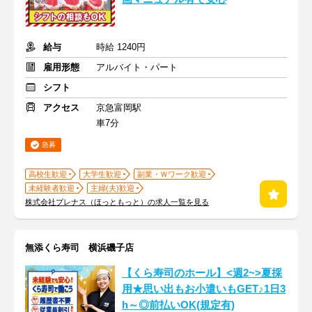
給与
時給 1240円
雇用形態
アルバイト・パート
シフト
アクセス
京急富岡駅
車7分
急募
高校生歓迎
大学生歓迎
副業・Ｗワーク歓迎
未経験者歓迎
主婦(夫)歓迎
株式会社プレナス（ほっともっと）の求人一覧を見る
無添くら寿司 横浜磯子店
【くら寿司のホール】<週2~>夏採
用★思い出もお小遣いもGET♪1日3
h～◎前払いOK(規定有)