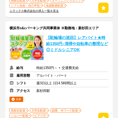
高校生歓迎
大学生歓迎
オープニングスタッフ
シフト自由・自己申告
未経験者歓迎
ニラックス株式会社の求人一覧を見る
横浜市s&cパーキング共同事業体 ※勤務地：新杉田エリア
【駐輪場の巡回】レアバイト★時
給1350円♪清掃や自転車の整理など
◎ミドルシニアOK
給与
時給1350円～ + 交通費支給
雇用形態
アルバイト・パート
シフト
週3日以上 1日4.5時間以上
アクセス
新杉田駅
急募
高校生歓迎
大学生歓迎
副業・Ｗワーク歓迎
シルバー歓迎
ピアス可