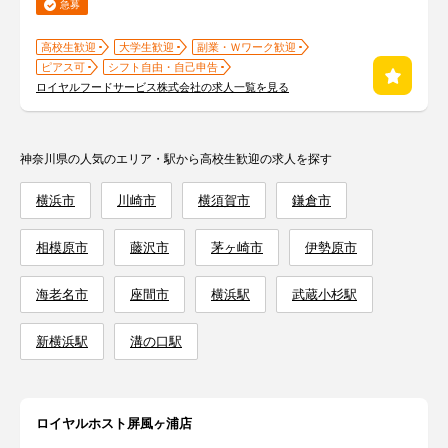
急募
高校生歓迎
大学生歓迎
副業・Ｗワーク歓迎
ピアス可
シフト自由・自己申告
ロイヤルフードサービス株式会社の求人一覧を見る
神奈川県の人気のエリア・駅から高校生歓迎の求人を探す
横浜市
川崎市
横須賀市
鎌倉市
相模原市
藤沢市
茅ヶ崎市
伊勢原市
海老名市
座間市
横浜駅
武蔵小杉駅
新横浜駅
溝の口駅
ロイヤルホスト屏風ヶ浦店