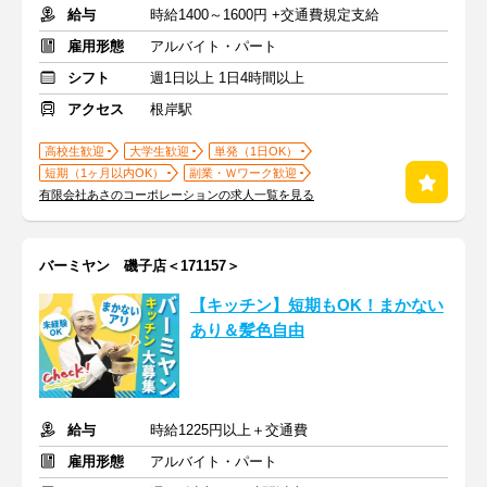
給与
時給1400～1600円 +交通費規定支給
雇用形態
アルバイト・パート
シフト
週1日以上 1日4時間以上
アクセス
根岸駅
高校生歓迎
大学生歓迎
単発（1日OK）
短期（1ヶ月以内OK）
副業・Ｗワーク歓迎
有限会社あさのコーポレーションの求人一覧を見る
バーミヤン 磯子店＜171157＞
【キッチン】短期もOK！まかない
あり＆髪色自由
給与
時給1225円以上＋交通費
雇用形態
アルバイト・パート