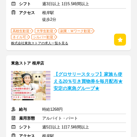
シフト
週3日以上 1日5.5時間以上
アクセス
根岸駅
徒歩2分
高校生歓迎
大学生歓迎
副業・Ｗワーク歓迎
ネイル可
シルバー歓迎
株式会社東急ストアの求人一覧を見る
東急ストア 根岸店
【グロサリースタッフ】家族も使
える20％引き買物券を毎月配布★
安定の東急グループ★
給与
時給1268円
雇用形態
アルバイト・パート
シフト
週5日以上 1日7.5時間以上
アクセス
根岸駅