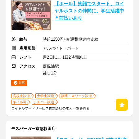
【ホール】笑顔でスタート、ロイ
ヤルホストの仲間に。学生活躍中
＊前払いあり
給与
時給1250円+交通費規定内支給
雇用形態
アルバイト・パート
シフト
週2日以上 1日2時間以上
アクセス
屏風浦駅
徒歩1分
急募
高校生歓迎
大学生歓迎
副業・Ｗワーク歓迎
ネイル可
シルバー歓迎
ロイヤルフードサービス株式会社の求人一覧を見る
モスバーガー京急杉田店