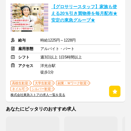
【グロサリースタッフ】家族も使
える20％引き買物券を毎月配布★
安定の東急グループ★
給与
時給1225円～1228円
雇用形態
アルバイト・パート
シフト
週3日以上 1日5時間以上
アクセス
洋光台駅
徒歩1分
高校生歓迎
大学生歓迎
副業・Ｗワーク歓迎
ネイル可
シルバー歓迎
株式会社東急ストアの求人一覧を見る
あなたにピッタリのおすすめ求人