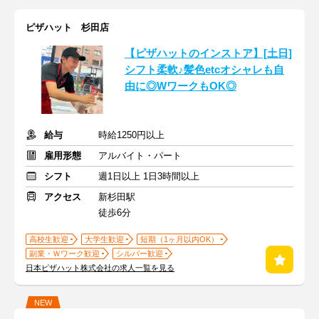
ピザハット 杉田店
【ピザハットのインストア】[土日]
シフト柔軟♪髪色etcオシャレも自
由に◎WワークもOK◎
給与
時給1250円以上
雇用形態
アルバイト・パート
シフト
週1日以上 1日3時間以上
アクセス
新杉田駅
徒歩6分
高校生歓迎
大学生歓迎
短期（1ヶ月以内OK）
副業・Ｗワーク歓迎
シルバー歓迎
日本ピザハット株式会社の求人一覧を見る
NEW