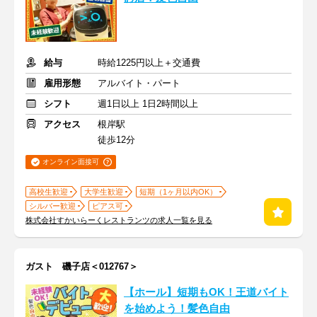
給与
時給1225円以上＋交通費
雇用形態
アルバイト・パート
シフト
週1日以上 1日2時間以上
アクセス
根岸駅
徒歩12分
オンライン面接可
高校生歓迎
大学生歓迎
短期（1ヶ月以内OK）
シルバー歓迎
ピアス可
株式会社すかいらーくレストランツの求人一覧を見る
ガスト 磯子店＜012767＞
【ホール】短期もOK！王道バイト
を始めよう！髪色自由