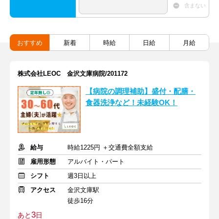
含まない
おすすめ
新着
時給
日給
月給
株式会社LEOC 金沢文庫病院/201172
【病院の調理補助】盛付・配膳・
食器洗浄など！未経験OK！
給与
時給1225円 ＋交通費全額支給
雇用形態
アルバイト・パート
シフト
週3日以上
アクセス
金沢文庫駅
徒歩16分
3
あと
日