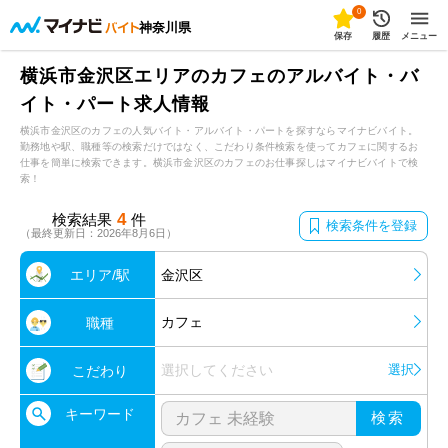
0
神奈川県
保存
履歴
メニュー
横浜市金沢区エリアのカフェのアルバイト・バ
イト・パート求人情報
横浜市金沢区のカフェの人気バイト・アルバイト・パートを探すならマイナビバイト。
勤務地や駅、職種等の検索だけではなく、こだわり条件検索を使ってカフェに関するお
仕事を簡単に検索できます。横浜市金沢区のカフェのお仕事探しはマイナビバイトで検
索！
4
検索結果
件
検索条件を登録
（最終更新日：2026年8月6日）
エリア/駅
金沢区
カフェ
職種
選択してください
選択
こだわり
キーワード
検索