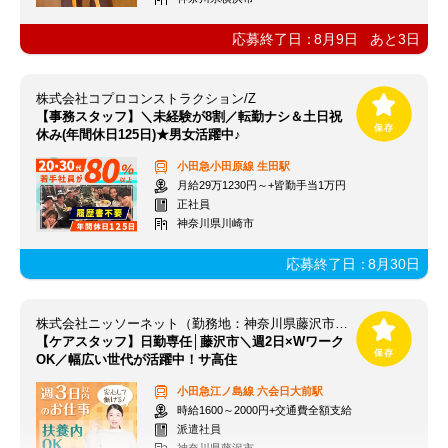
応募終了日：
8月9日
あと
3
日
株式会社コプロコンストラクション/Z
【事務スタッフ】＼未経験が8割／転勤ナシ＆土日祝
休み(年間休日125日)★男女活躍中♪
小田急小田原線
生田駅
月給29万1230円～+皆勤手当1万円
正社員
神奈川県川崎市
応募終了日：
8月30日
株式会社ニッソーネット（勤務地：神奈川県藤沢市）/a09dc000004tqTYAAY
【ケアスタッフ】日勤専任│藤沢市＼週2日×Wワーク
OK／幅広い世代が活躍中！サ高住
小田急江ノ島線
六会日大前駅
時給1600～2000円+交通費全額支給
派遣社員