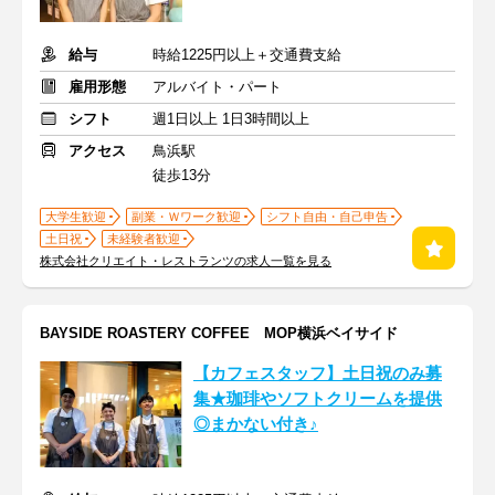
給与
時給1225円以上＋交通費支給
雇用形態
アルバイト・パート
シフト
週1日以上 1日3時間以上
アクセス
鳥浜駅
徒歩13分
大学生歓迎
副業・Ｗワーク歓迎
シフト自由・自己申告
土日祝
未経験者歓迎
株式会社クリエイト・レストランツの求人一覧を見る
BAYSIDE ROASTERY COFFEE MOP横浜ベイサイド
【カフェスタッフ】土日祝のみ募
集★珈琲やソフトクリームを提供
◎まかない付き♪