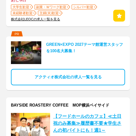
大学生歓迎
副業・Ｗワーク歓迎
シルバー歓迎
未経験者歓迎
主婦(夫)歓迎
株式会社LEOCの求人一覧を見る
PR
GREEN×EXPO 2027テーマ館運営スタッフ
を100名大募集！
アクティオ株式会社の求人一覧を見る
BAYSIDE ROASTERY COFFEE MOP横浜ベイサイド
【フードホールのカフェ】≪土日
祝のみ募集≫履歴書不要★学生さ
んの初バイトにも！週1～