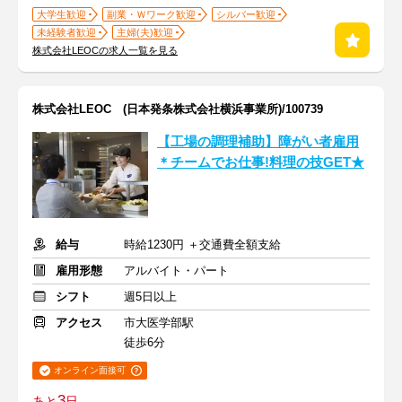
大学生歓迎
副業・Ｗワーク歓迎
シルバー歓迎
未経験者歓迎
主婦(夫)歓迎
株式会社LEOCの求人一覧を見る
株式会社LEOC (日本発条株式会社横浜事業所)/100739
【工場の調理補助】障がい者雇用
＊チームでお仕事!料理の技GET★
給与
時給1230円 ＋交通費全額支給
雇用形態
アルバイト・パート
シフト
週5日以上
アクセス
市大医学部駅
徒歩6分
オンライン面接可
3
あと
日