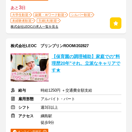
3
あと
日
大学生歓迎
副業・Ｗワーク歓迎
シルバー歓迎
未経験者歓迎
主婦(夫)歓迎
株式会社LEOCの求人一覧を見る
株式会社LEOC プリンプリンROOM/202827
【保育園の調理補助】家庭での"料
理歴20年"それ、立派なキャリアで
す★
給与
時給1250円 ＋交通費全額支給
雇用形態
アルバイト・パート
シフト
週3日以上
アクセス
綱島駅
徒歩9分
オンライン面接可