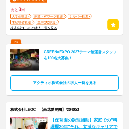
3
あと
日
大学生歓迎
副業・Ｗワーク歓迎
シルバー歓迎
未経験者歓迎
主婦(夫)歓迎
株式会社LEOCの求人一覧を見る
PR
GREEN×EXPO 2027テーマ館運営スタッフ
を100名大募集！
アクティオ株式会社の求人一覧を見る
株式会社LEOC 【尚花愛児園】/204053
【保育園の調理補助】家庭での"料
理歴20年"それ、立派なキャリアで