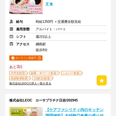
す★
給与
時給1350円 ＋交通費全額支給
雇用形態
アルバイト・パート
シフト
週2日以上
アクセス
綱島駅
徒歩8分
オンライン面接可
3
あと
日
大学生歓迎
副業・Ｗワーク歓迎
シルバー歓迎
未経験者歓迎
主婦(夫)歓迎
株式会社LEOCの求人一覧を見る
株式会社LEOC カーサプラチナ日吉/202945
【ケアファシリティ内のキッチン
調理補助】未経験◎食事の盛り付