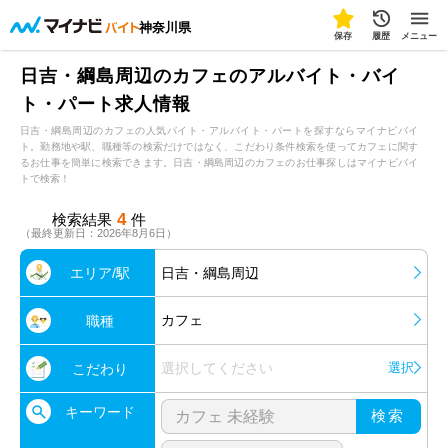
神奈川県
保存
履歴
メニュー
日吉・綱島周辺のカフェのアルバイト・バイ
ト・パート求人情報
日吉・綱島周辺のカフェの人気バイト・アルバイト・パートを探すならマイナビバイ
ト。勤務地や駅、職種等の検索だけではなく、こだわり条件検索を使ってカフェに関す
るお仕事を簡単に検索できます。日吉・綱島周辺のカフェのお仕事探しはマイナビバイ
トで検索！
4
検索結果
件
（最終更新日：2026年8月6日）
エリア/駅
日吉・綱島周辺
カフェ
職種
選択してください
選択
こだわり
キーワード
検索