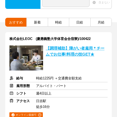
含まない
おすすめ
新着
時給
日給
月給
株式会社LEOC (慶應義塾大学体育会合宿寮)/100422
【調理補助】障がい者雇用＊チー
ムでお仕事!料理の技GET★
給与
時給1225円 ＋交通費全額支給
雇用形態
アルバイト・パート
シフト
週4日以上
アクセス
日吉駅
徒歩16分
オンライン面接可