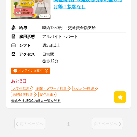
け等！接客なし
給与
時給1250円 ＋交通費全額支給
雇用形態
アルバイト・パート
シフト
週3日以上
アクセス
日吉駅
徒歩12分
オンライン面接可
3
あと
日
大学生歓迎
副業・Ｗワーク歓迎
シルバー歓迎
未経験者歓迎
髪色自由
株式会社LEOCの求人一覧を見る
1
前のページへ
次のページへ