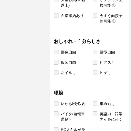
以上)
接可能
面接確約あり
今すぐ面接予
約可能
おしゃれ・自分らしさ
髪色自由
髪型自由
服装自由
ピアス可
ネイル可
ヒゲ可
環境
駅から5分以内
車通勤可
バイク/自転車
英語力・語学
通勤可
力が身に付く
PCスキルが身