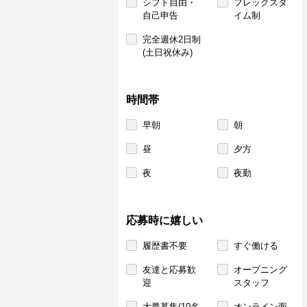
シフト自由・
フレックスタ
自己申告
イム制
完全週休2日制
(土日祝休み)
時間帯
早朝
朝
昼
夕方
夜
夜勤
応募時に嬉しい
履歴書不要
すぐ働ける
友達と応募歓
オープニング
迎
スタッフ
大量募集(10名
オンライン面