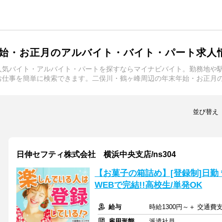
始・お正月のアルバイト・バイト・パート求人
人気バイト・アルバイト・パートを探すならマイナビバイト。勤務地や
お仕事を簡単に検索できます。二俣川・鶴ヶ峰周辺の年末年始・お正月
並び替え
日伸セフティ株式会社 横浜中央支店/ns304
【お菓子の箱詰め】[登録制]日
WEBで完結!!高校生/単発OK
給与
時給1300円～＋ 交通費
雇用形態
派遣社員