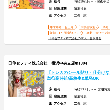
給与
時給1625円～（深夜手
雇用形態
派遣社員
アクセス
二俣川駅
年末年始・お正月
大学生歓迎
単発
短期（1ヶ月以内OK）
副業・Ｗワーク歓
日伸セフティ株式会社の求人一覧を見る
日伸セフティ株式会社 横浜中央支店/ns304
【トレカのシール貼り・仕分けな
単◎高時給/高校生&単発OK
給与
時給1300円～＋ 交通費
雇用形態
派遣社員
アクセス
二俣川駅