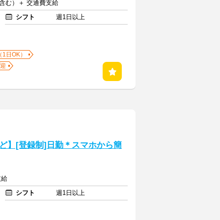
当含む）＋ 交通費支給
シフト
週1日以上
（1日OK）
迎
ど】[登録制]日勤＊スマホから簡
支給
シフト
週1日以上