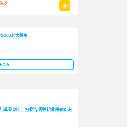
迎
フを100名大募集！
を見る
単発OK！お得な割引/優待etc.あ