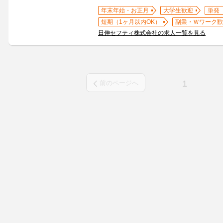
年末年始・お正月
大学生歓迎
単発
短期（1ヶ月以内OK）
副業・Ｗワーク歓
日伸セフティ株式会社の求人一覧を見る
1
前のページへ