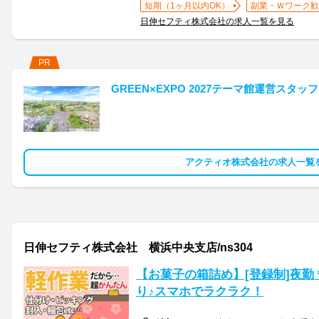
短期（1ヶ月以内OK）
副業・Ｗワーク歓
日伸セフティ株式会社の求人一覧を見る
PR
GREEN×EXPO 2027テーマ館運営スタッ
アクティオ株式会社の求人一覧
日伸セフティ株式会社 横浜中央支店/ns304
【お菓子の箱詰め】[登録制]夜勤＊
り♪スマホでラクラク！