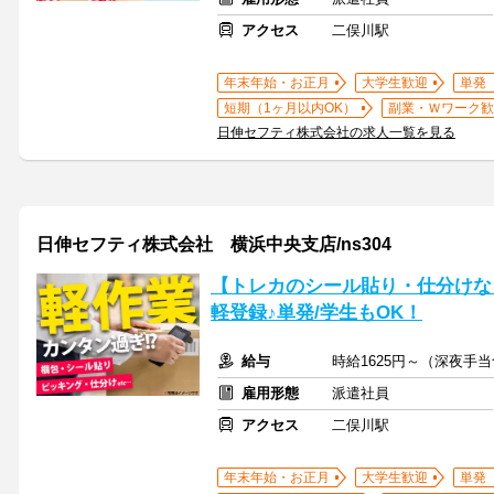
アクセス
二俣川駅
年末年始・お正月
大学生歓迎
単発
短期（1ヶ月以内OK）
副業・Ｗワーク歓
日伸セフティ株式会社の求人一覧を見る
日伸セフティ株式会社 横浜中央支店/ns304
【トレカのシール貼り・仕分けなど
軽登録♪単発/学生もOK！
給与
時給1625円～（深夜手
雇用形態
派遣社員
アクセス
二俣川駅
年末年始・お正月
大学生歓迎
単発