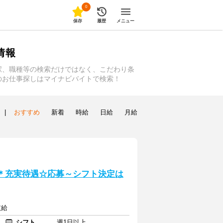
0
保存
履歴
メニュー
情報
駅、職種等の検索だけではなく、こだわり条
のお仕事探しはマイナビバイトで検索！
|
おすすめ
新着
時給
日給
月給
勤＊充実待遇☆応募～シフト決定は
支給
シフト
週1日以上