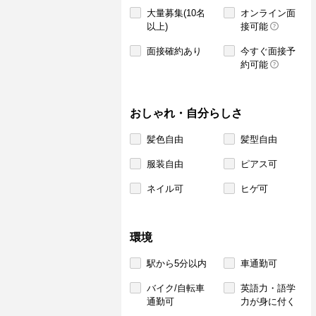
大量募集(10名
オンライン面
以上)
接可能
面接確約あり
今すぐ面接予
約可能
おしゃれ・自分らしさ
髪色自由
髪型自由
服装自由
ピアス可
ネイル可
ヒゲ可
環境
駅から5分以内
車通勤可
バイク/自転車
英語力・語学
通勤可
力が身に付く