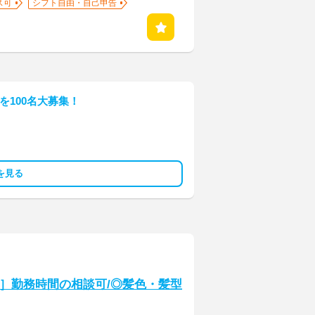
ス可
シフト自由・自己申告
フを100名大募集！
を見る
介］勤務時間の相談可/◎髪色・髪型