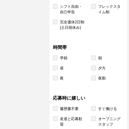
シフト自由・
フレックスタ
自己申告
イム制
完全週休2日制
(土日祝休み)
時間帯
早朝
朝
昼
夕方
夜
夜勤
応募時に嬉しい
履歴書不要
すぐ働ける
友達と応募歓
オープニング
迎
スタッフ