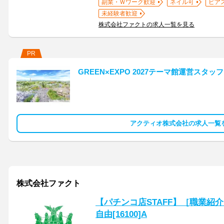
副業・Ｗワーク歓迎
ネイル可
ピア
未経験者歓迎
株式会社ファクトの求人一覧を見る
PR
GREEN×EXPO 2027テーマ館運営スタッ
アクティオ株式会社の求人一覧
株式会社ファクト
【パチンコ店STAFF】［職業紹
自由[16100]A