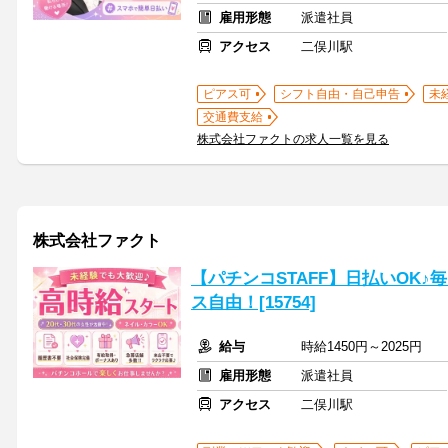
雇用形態
派遣社員
アクセス
二俣川駅
ピアス可
シフト自由・自己申告
未
交通費支給
株式会社ファクトの求人一覧を見る
株式会社ファクト
【パチンコSTAFF】日払いOK
ス自由！[15754]
給与
時給1450円～2025円
雇用形態
派遣社員
アクセス
二俣川駅