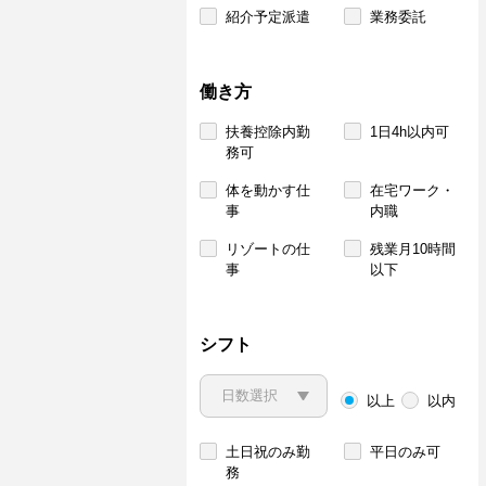
紹介予定派遣
業務委託
働き方
扶養控除内勤
1日4h以内可
務可
体を動かす仕
在宅ワーク・
事
内職
リゾートの仕
残業月10時間
事
以下
シフト
以上
以内
土日祝のみ勤
平日のみ可
務