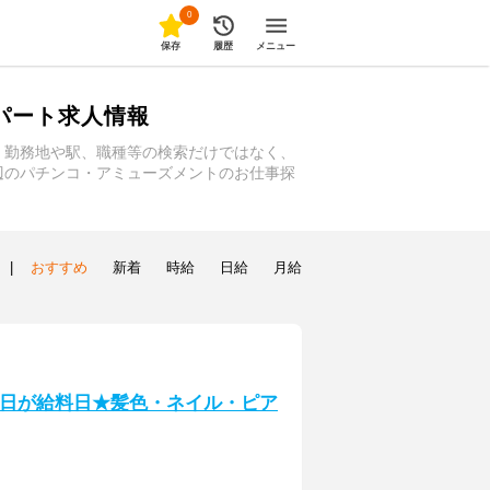
0
保存
履歴
メニュー
パート求人情報
。勤務地や駅、職種等の検索だけではなく、
辺のパチンコ・アミューズメントのお仕事探
|
おすすめ
新着
時給
日給
月給
♪毎日が給料日★髪色・ネイル・ピア