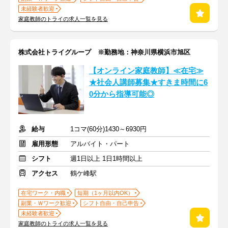
未経験者歓迎
家庭教師のトライの求人一覧を見る
株式会社トライグループ ※勤務地：神奈川県横浜市旭区
【オンライン家庭教師】≪在宅≫
★社会人講師募集★すきま時間に6
0分から指導可能◎
給与
1コマ(60分)1430～6930円
雇用形態
アルバイト・パート
シフト
週1日以上 1日1時間以上
アクセス
鶴ケ峰駅
在宅ワーク・内職
短期（1ヶ月以内OK）
副業・Ｗワーク歓迎
シフト自由・自己申告
未経験者歓迎
家庭教師のトライの求人一覧を見る