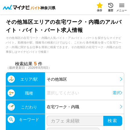
神奈川県
保存
履歴
メニュー
その他旭区エリアの在宅ワーク・内職のアルバ
イト・バイト・パート求人情報
その他旭区の在宅ワーク・内職の人気バイト・アルバイト・パートを探すならマイナビ
バイト。勤務地や駅、職種等の検索だけではなく、こだわり条件検索を使って在宅ワー
ク・内職に関するお仕事を簡単に検索できます。その他旭区の在宅ワーク・内職のお仕
事探しはマイナビバイトで検索！
5
検索結果
件
（最終更新日：2026年8月8日）
エリア/駅
その他旭区
選択してください
選択
職種
在宅ワーク・内職
こだわり
キーワード
検索