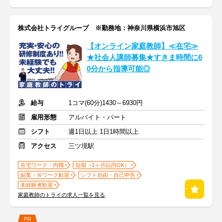
株式会社トライグループ ※勤務地：神奈川県横浜市旭区
【オンライン家庭教師】≪在宅≫
★社会人講師募集★すきま時間に6
0分から指導可能◎
給与
1コマ(60分)1430～6930円
雇用形態
アルバイト・パート
シフト
週1日以上 1日1時間以上
アクセス
三ツ境駅
在宅ワーク・内職
短期（1ヶ月以内OK）
副業・Ｗワーク歓迎
シフト自由・自己申告
未経験者歓迎
家庭教師のトライの求人一覧を見る
PR