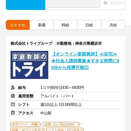
含まない
おすすめ
新着
時給
日給
月給
株式会社トライグループ ※勤務地：神奈川県横浜市
【オンライン家庭教師】≪在宅≫
★社会人講師募集★すきま時間に6
0分から指導可能◎
給与
1コマ(60分)1430～6930円
雇用形態
アルバイト・パート
シフト
週1日以上 1日1時間以上
アクセス
中山駅
在宅ワーク・内職
短期（1ヶ月以内OK）
副業・Ｗワーク歓迎
シフト自由・自己申告