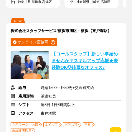
神奈川県 川崎市 高津区
神奈川県 川崎市 高津区
NEW
株式会社スタッフサービス/横浜市旭区・横浜【東戸塚駅】
オンライン面接可
【コールスタッフ】新しい事始め
ませんか？スキルアップ応援★未
経験OK◎綺麗なオフィス♪
給与
時給1500～1650円+交通費支給
雇用形態
派遣社員
シフト
週5日 1日6時間以上
アクセス
東戸塚駅
在宅ワーク・内職
ネイル可
ピアス可
平日
未経験者歓迎