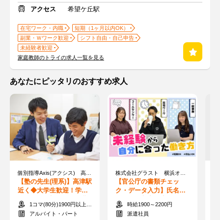
アクセス
希望ケ丘駅
在宅ワーク・内職
短期（1ヶ月以内OK）
副業・Ｗワーク歓迎
シフト自由・自己申告
未経験者歓迎
家庭教師のトライの求人一覧を見る
あなたにピッタリのおすすめ求人
個別指導Axis(アクシス) 高津校 ［ワオ・コーポレーショングループ］
株式会社グラスト 横浜オフィス /ykh ※派遣先：溝の口エリア
Ｏ
【塾の先生(理系)】高津駅
【官公庁の書類チェッ
【
近く◆大学生歓迎！学校
ク・データ入力】氏名の
の
&テスト優先でOK◎短期
ポチポチ入力★未経験で
★
1コマ(80分)1900円以上＋交通費
時給1900～2200円
も可
も稼げる！日払い可◎
～
アルバイト・パート
派遣社員