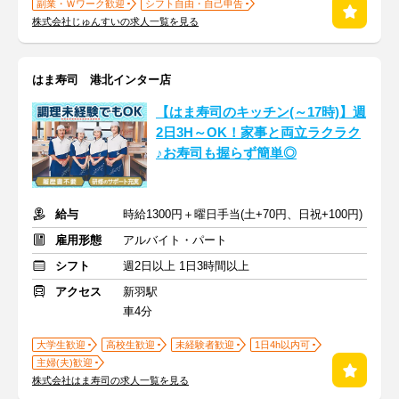
副業・Ｗワーク歓迎
シフト自由・自己申告
株式会社じゅんすいの求人一覧を見る
はま寿司 港北インター店
【はま寿司のキッチン(～17時)】週
2日3H～OK！家事と両立ラクラク
♪お寿司も握らず簡単◎
給与
時給1300円＋曜日手当(土+70円、日祝+100円)
雇用形態
アルバイト・パート
シフト
週2日以上 1日3時間以上
アクセス
新羽駅
車4分
大学生歓迎
高校生歓迎
未経験者歓迎
1日4h以内可
主婦(夫)歓迎
株式会社はま寿司の求人一覧を見る