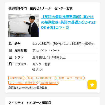
個別指導専門 創英ゼミナール センター北校
【英語の個別指導塾講師】夏だけ
の短期勤務♪英語の基礎が分かれば
OK★週1コマ～◎
給与
1コマ1332円～(60分)／1コマ1913円～(90分) ※準備報告手当込み
雇用形態
アルバイト・パート
シフト
週1日以上 1日1時間以上
アクセス
センター北駅
徒歩5分
大学生歓迎
短期（1ヶ月以内OK）
副業・Ｗワーク歓迎
シフト自由・自己申告
未経験者歓迎
創英ゼミナールの求人一覧を見る
アイシティ ららぽーと横浜店