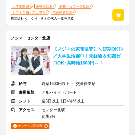
大学生歓迎
高校生歓迎
副業・Ｗワーク歓迎
シフト自由・自己申告
未経験者歓迎
株式会社ＫＩＣＨＩＲＩの求人一覧を見る
ノジマ センター北店
【ノジマの家電販売】＼短期OK◎
／大学生活躍中！未経験＆知識ゼ
ロOK♪高時給1600円～！
給与
時給1600円以上 ＋ 交通費支給
雇用形態
アルバイト・パート
シフト
週3日以上 1日4時間以上
アクセス
センター北駅
徒歩2分
オンライン面接可