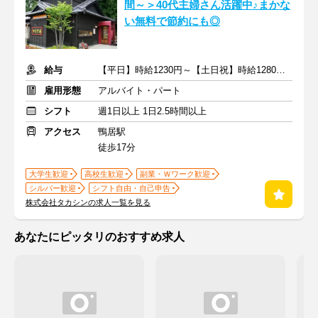
間～＞40代主婦さん活躍中♪まかな
い無料で節約にも◎
給与
【平日】時給1230円～【土日祝】時給1280円～ ＋交通費支給
雇用形態
アルバイト・パート
シフト
週1日以上 1日2.5時間以上
アクセス
鴨居駅
徒歩17分
大学生歓迎
高校生歓迎
副業・Ｗワーク歓迎
シルバー歓迎
シフト自由・自己申告
株式会社タカシンの求人一覧を見る
あなたにピッタリのおすすめ求人