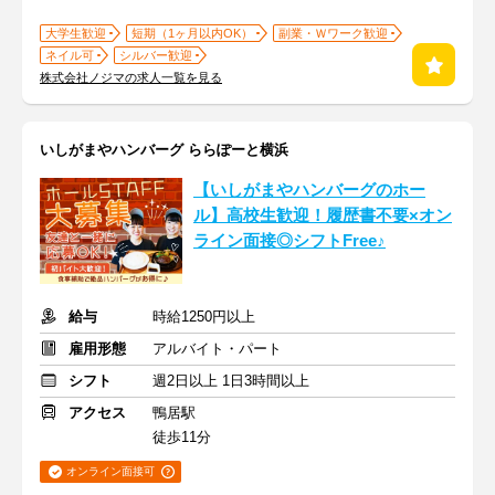
大学生歓迎
短期（1ヶ月以内OK）
副業・Ｗワーク歓迎
ネイル可
シルバー歓迎
株式会社ノジマの求人一覧を見る
いしがまやハンバーグ ららぽーと横浜
【いしがまやハンバーグのホー
ル】高校生歓迎！履歴書不要×オン
ライン面接◎シフトFree♪
給与
時給1250円以上
雇用形態
アルバイト・パート
シフト
週2日以上 1日3時間以上
アクセス
鴨居駅
徒歩11分
オンライン面接可