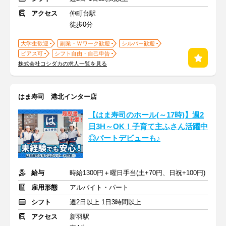
アクセス
仲町台駅
徒歩0分
大学生歓迎
副業・Ｗワーク歓迎
シルバー歓迎
ピアス可
シフト自由・自己申告
株式会社コシダカの求人一覧を見る
はま寿司 港北インター店
【はま寿司のホール(～17時)】週2
日3H～OK！子育て主ふさん活躍中
◎パートデビューも♪
給与
時給1300円＋曜日手当(土+70円、日祝+100円)
雇用形態
アルバイト・パート
シフト
週2日以上 1日3時間以上
アクセス
新羽駅