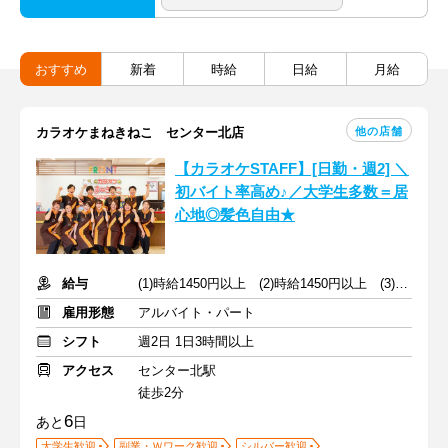
おすすめ
新着
時給
日給
月給
他の店舗
カラオケまねきねこ センター北店
【カラオケSTAFF】[日勤・週2] ＼
初バイト率高め♪／大学生多数＝居
心地◎髪色自由★
給与
(1)時給1450円以上 (2)時給1450円以上 (3)時給1270円以上
雇用形態
アルバイト・パート
シフト
週2日 1日3時間以上
アクセス
センター北駅
徒歩2分
6
あと
日
大学生歓迎
副業・Ｗワーク歓迎
シルバー歓迎