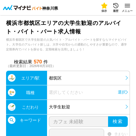
神奈川県
保存
履歴
メニュー
横浜市都筑区エリアの大学生歓迎のアルバイ
ト・バイト・パート求人情報
横浜市都筑区で大学生歓迎の人気バイト・アルバイト・パートを探すならマイナビバイ
ト。大学生のアルバイト探しは、大学や自宅からの通勤のしやすさが重要なので、通学
定期券内でバイトを探せる、定期検索を活用しましょう！
570
検索結果
件
（最終更新日：2026年8月10日）
エリア/駅
都筑区
選択してください
選択
職種
大学生歓迎
こだわり
キーワード
検索
含まない