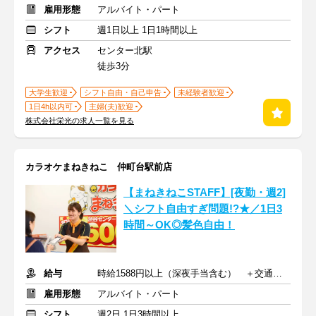
雇用形態
アルバイト・パート
シフト
週1日以上 1日1時間以上
アクセス
センター北駅
徒歩3分
大学生歓迎
シフト自由・自己申告
未経験者歓迎
1日4h以内可
主婦(夫)歓迎
株式会社栄光の求人一覧を見る
カラオケまねきねこ 仲町台駅前店
【まねきねこSTAFF】[夜勤・週2]
＼シフト自由すぎ問題!?★／1日3
時間～OK◎髪色自由！
給与
時給1588円以上（深夜手当含む） ＋交通費支給
雇用形態
アルバイト・パート
シフト
週2日 1日3時間以上