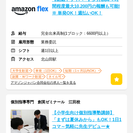
間程度最大10,200円の報酬も可能!
※ 単発OK！週払いOK！
給与
完全出来高制(1ブロック：6600円以上）
雇用形態
業務委託
シフト
週1日以上
アクセス
北山田駅
大学生歓迎
単発（1日OK）
短期（1ヶ月以内OK）
副業・Ｗワーク歓迎
ネイル可
アマゾンジャパン合同会社の求人一覧を見る
個別指導専門 創英ゼミナール 江田校
【小学生向け個別指導塾講師】
「まずは夏休みから」もOK！1日1
コマ～気軽に先生デビュー★