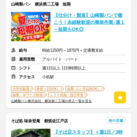
山崎製パン 横浜第二工場 短期
【仕分け・製造】山崎製パンで働
こう！未経験歓迎の簡単作業♪週１
～短期もOK◎
給与
時給1250円～1875円＋交通費支給
雇用形態
アルバイト・パート
シフト
週1日以上 1日8時間以上
アクセス
小机駅
大学生歓迎
単発（1日OK）
短期（1ヶ月以内OK）
副業・Ｗワーク歓迎
シフト自由・自己申告
山崎製パン株式会社 横浜第二工場の求人一覧を見る
他の店舗
そば処 味奈登庵 都筑佐江戸店
【そば店スタッフ】＜週1日／3時