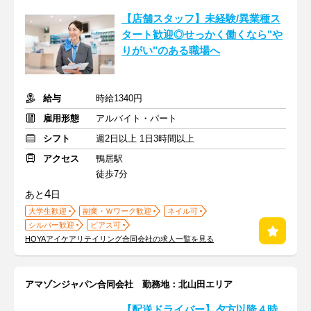
【店舗スタッフ】未経験/異業種ス
タート歓迎◎せっかく働くなら"や
りがい"のある職場へ
給与
時給1340円
雇用形態
アルバイト・パート
シフト
週2日以上 1日3時間以上
アクセス
鴨居駅
徒歩7分
4
あと
日
大学生歓迎
副業・Ｗワーク歓迎
ネイル可
シルバー歓迎
ピアス可
HOYAアイケアリテイリング合同会社の求人一覧を見る
アマゾンジャパン合同会社 勤務地：北山田エリア
【配送ドライバー】夕方以降４時