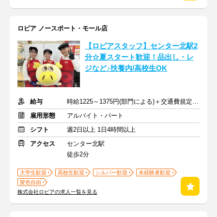
ロピア ノースポート・モール店
【ロピアスタッフ】センター北駅2
分☆夏スタート歓迎！品出し・レ
ジなど♪扶養内/高校生OK
給与
時給1225～1375円(部門による)＋交通費規定内支給
雇用形態
アルバイト・パート
シフト
週2日以上 1日4時間以上
アクセス
センター北駅
徒歩2分
大学生歓迎
高校生歓迎
シルバー歓迎
未経験者歓迎
髪色自由
株式会社ロピアの求人一覧を見る