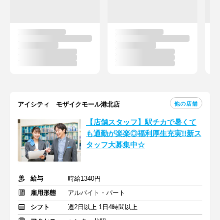
他の店舗
アイシティ モザイクモール港北店
【店舗スタッフ】駅チカで暑くて
も通勤が楽楽◎福利厚生充実!!新ス
タッフ大募集中☆
給与
時給1340円
雇用形態
アルバイト・パート
シフト
週2日以上 1日4時間以上