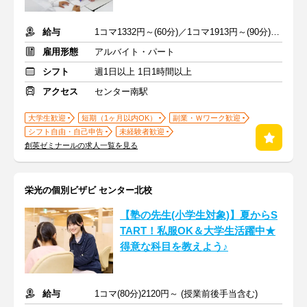
給与
1コマ1332円～(60分)／1コマ1913円～(90分) ※準備報告手当込み
雇用形態
アルバイト・パート
シフト
週1日以上 1日1時間以上
アクセス
センター南駅
大学生歓迎
短期（1ヶ月以内OK）
副業・Ｗワーク歓迎
シフト自由・自己申告
未経験者歓迎
創英ゼミナールの求人一覧を見る
栄光の個別ビザビ センター北校
【塾の先生(小学生対象)】夏からS
TART！私服OK＆大学生活躍中★
得意な科目を教えよう♪
給与
1コマ(80分)2120円～ (授業前後手当含む)