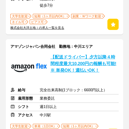
徒歩7分
大学生歓迎
短期（1ヶ月以内OK）
副業・Ｗワーク歓迎
ネイル可
ピアス可
株式会社大洋土地ｉの求人一覧を見る
アマゾンジャパン合同会社 勤務地：中川エリア
【配送ドライバー】夕方以降４時
間程度最大10,200円の報酬も可能!
※ 単発OK！週払いOK！
給与
完全出来高制(1ブロック：6600円以上）
雇用形態
業務委託
シフト
週1日以上
アクセス
中川駅
大学生歓迎
単発（1日OK）
短期（1ヶ月以内OK）