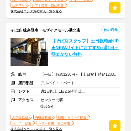
ピアス可
シフト自由・自己申告
株式会社コシダカの求人一覧を見る
他の店舗
そば処 味奈登庵 モザイクモール港北店
【そば店スタッフ】土日祝時給UP
★NEWバイトにおすすめ♪週1日～
◎まかない無料
給与
【平日】時給1230円～【土日祝】時給1280円～ ＋交通費支給
雇用形態
アルバイト・パート
シフト
週1日以上 1日2.5時間以上
アクセス
センター北駅
徒歩5分
大学生歓迎
高校生歓迎
副業・Ｗワーク歓迎
シルバー歓迎
シフト自由・自己申告
株式会社タカシンの求人一覧を見る