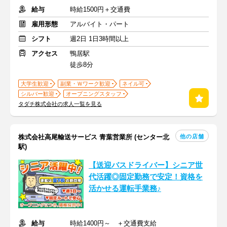
給与
時給1500円＋交通費
雇用形態
アルバイト・パート
シフト
週2日 1日3時間以上
アクセス
鴨居駅
徒歩8分
大学生歓迎
副業・Ｗワーク歓迎
ネイル可
シルバー歓迎
オープニングスタッフ
タダチ株式会社の求人一覧を見る
他の店舗
株式会社高尾輸送サービス 青葉営業所 (センター北
駅)
【送迎バスドライバー】シニア世
代活躍◎固定勤務で安定！資格を
活かせる運転手業務♪
給与
時給1400円～ ＋交通費支給