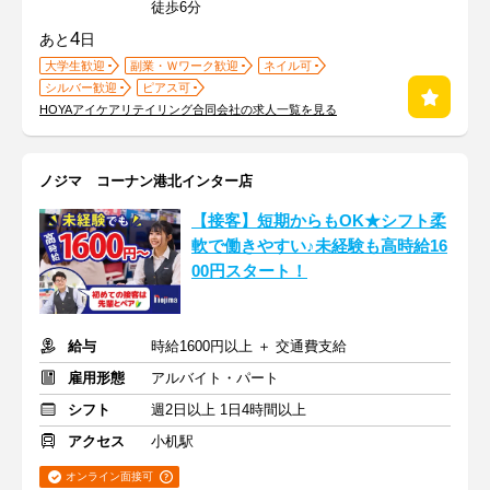
徒歩6分
4
あと
日
大学生歓迎
副業・Ｗワーク歓迎
ネイル可
シルバー歓迎
ピアス可
HOYAアイケアリテイリング合同会社の求人一覧を見る
ノジマ コーナン港北インター店
【接客】短期からもOK★シフト柔
軟で働きやすい♪未経験も高時給16
00円スタート！
給与
時給1600円以上 ＋ 交通費支給
雇用形態
アルバイト・パート
シフト
週2日以上 1日4時間以上
アクセス
小机駅
オンライン面接可