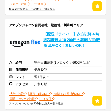
シルバー歓迎
ピアス可
株式会社東急ストアの求人一覧を見る
アマゾンジャパン合同会社 勤務地：川和町エリア
【配送ドライバー】夕方以降４時
間程度最大10,200円の報酬も可能!
※ 単発OK！週払いOK！
給与
完全出来高制(1ブロック：6600円以上）
雇用形態
業務委託
シフト
週1日以上
アクセス
川和町駅
大学生歓迎
単発（1日OK）
短期（1ヶ月以内OK）
副業・Ｗワーク歓迎
ネイル可
アマゾンジャパン合同会社の求人一覧を見る