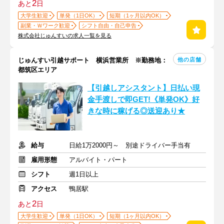
2
あと
日
大学生歓迎
単発（1日OK）
短期（1ヶ月以内OK）
副業・Ｗワーク歓迎
シフト自由・自己申告
株式会社じゅんすいの求人一覧を見る
他の店舗
じゅんすい引越サポート 横浜営業所 ※勤務地：
都筑区エリア
【引越しアシスタント】日払い現
金手渡しで即GET!《単発OK》好
きな時に稼げる◎送迎あり★
給与
日給1万2000円～ 別途ドライバー手当有
雇用形態
アルバイト・パート
シフト
週1日以上
アクセス
鴨居駅
2
あと
日
大学生歓迎
単発（1日OK）
短期（1ヶ月以内OK）