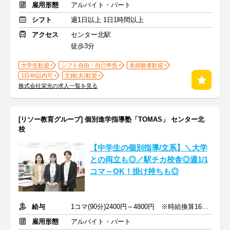
雇用形態
アルバイト・パート
シフト
週1日以上 1日1時間以上
アクセス
センター北駅
徒歩3分
大学生歓迎
シフト自由・自己申告
未経験者歓迎
1日4h以内可
主婦(夫)歓迎
株式会社栄光の求人一覧を見る
[リソー教育グループ] 個別進学指導塾「TOMAS」 センター北
校
【中学生の個別指導/文系】＼大学
との両立も◎／駅チカ校舎◎週1/1
コマ～OK！掛け持ちも◎
給与
1コマ(90分)2400円～4800円 ※時給換算1600円～3200円
雇用形態
アルバイト・パート