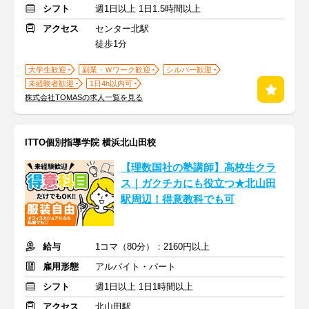
シフト
週1日以上 1日1.5時間以上
アクセス
センター北駅
徒歩1分
大学生歓迎
副業・Ｗワーク歓迎
シルバー歓迎
未経験者歓迎
1日4h以内可
株式会社TOMASの求人一覧を見る
ITTO個別指導学院 横浜北山田校
【理数国社の塾講師】高校生クラ
ス｜ガクチカにも役立つ★北山田
駅周辺！得意教科でも可
給与
1コマ（80分）：2160円以上
雇用形態
アルバイト・パート
シフト
週1日以上 1日1時間以上
アクセス
北山田駅