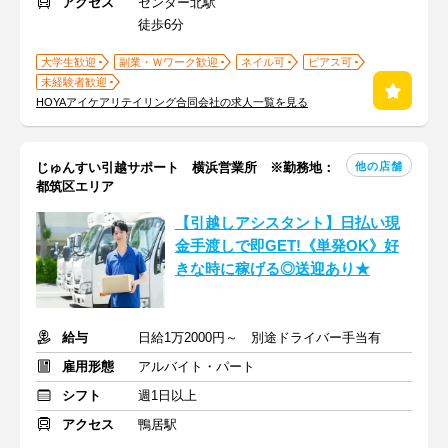
アクセス
センター北駅
徒歩6分
大学生歓迎
副業・Ｗワーク歓迎
ネイル可
ピアス可
未経験者歓迎
HOYAアイケアリテイリング合同会社の求人一覧を見る
他の店舗
じゅんすい引越サポート 横浜営業所 ※勤務地：
都筑区エリア
【引越しアシスタント】日払い現
金手渡しで即GET!《単発OK》好
きな時に稼げる◎送迎あり★
給与
日給1万2000円～ 別途ドライバー手当有
雇用形態
アルバイト・パート
シフト
週1日以上
アクセス
鴨居駅