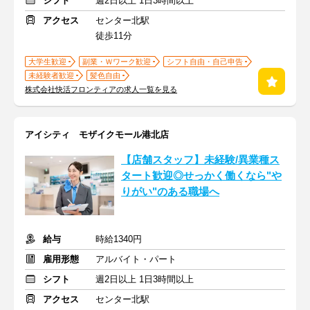
シフト
週2日以上 1日3時間以上
アクセス
センター北駅
徒歩11分
大学生歓迎
副業・Ｗワーク歓迎
シフト自由・自己申告
未経験者歓迎
髪色自由
株式会社快活フロンティアの求人一覧を見る
アイシティ モザイクモール港北店
【店舗スタッフ】未経験/異業種ス
タート歓迎◎せっかく働くなら"や
りがい"のある職場へ
給与
時給1340円
雇用形態
アルバイト・パート
シフト
週2日以上 1日3時間以上
アクセス
センター北駅