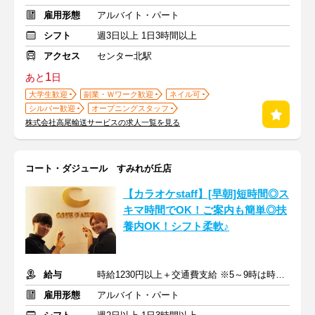
雇用形態
アルバイト・パート
シフト
週3日以上 1日3時間以上
アクセス
センター北駅
1
あと
日
大学生歓迎
副業・Ｗワーク歓迎
ネイル可
シルバー歓迎
オープニングスタッフ
株式会社高尾輸送サービスの求人一覧を見る
コート・ダジュール すみれが丘店
【カラオケstaff】[早朝]短時間◎ス
キマ時間でOK！ご案内も簡単◎扶
養内OK！シフト柔軟♪
給与
時給1230円以上＋交通費支給 ※5～9時は時給1280円
雇用形態
アルバイト・パート