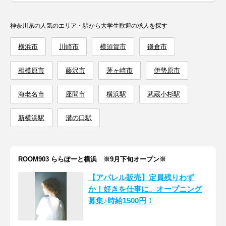
神奈川県の人気のエリア・駅から大学生歓迎の求人を探す
横浜市
川崎市
横須賀市
鎌倉市
相模原市
藤沢市
茅ヶ崎市
伊勢原市
海老名市
座間市
横浜駅
武蔵小杉駅
新横浜駅
溝の口駅
ROOM903 ららぽーと横浜 ※9月下旬オープン※
【アパレル販売】定員残りわず
か！好きを仕事に。オープニング
募集♪時給1500円！