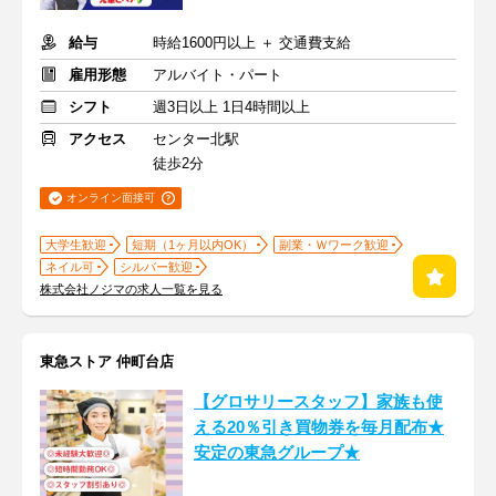
給与
時給1600円以上 ＋ 交通費支給
雇用形態
アルバイト・パート
シフト
週3日以上 1日4時間以上
アクセス
センター北駅
徒歩2分
オンライン面接可
大学生歓迎
短期（1ヶ月以内OK）
副業・Ｗワーク歓迎
ネイル可
シルバー歓迎
株式会社ノジマの求人一覧を見る
東急ストア 仲町台店
【グロサリースタッフ】家族も使
える20％引き買物券を毎月配布★
安定の東急グループ★