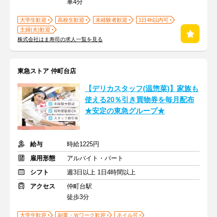
車4分
大学生歓迎
高校生歓迎
未経験者歓迎
1日4h以内可
主婦(夫)歓迎
株式会社はま寿司の求人一覧を見る
東急ストア 仲町台店
【デリカスタッフ(温惣菜)】家族も
使える20％引き買物券を毎月配布
★安定の東急グループ★
給与
時給1225円
雇用形態
アルバイト・パート
シフト
週3日以上 1日4時間以上
アクセス
仲町台駅
徒歩3分
大学生歓迎
副業・Ｗワーク歓迎
ネイル可