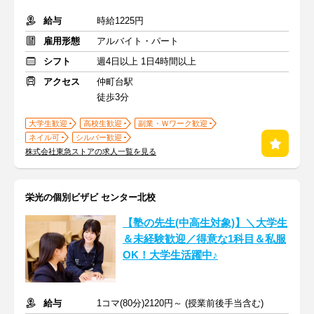
給与
時給1225円
雇用形態
アルバイト・パート
シフト
週4日以上 1日4時間以上
アクセス
仲町台駅
徒歩3分
大学生歓迎
高校生歓迎
副業・Ｗワーク歓迎
ネイル可
シルバー歓迎
株式会社東急ストアの求人一覧を見る
栄光の個別ビザビ センター北校
【塾の先生(中高生対象)】＼大学生
＆未経験歓迎／得意な1科目＆私服
OK！大学生活躍中♪
給与
1コマ(80分)2120円～ (授業前後手当含む)