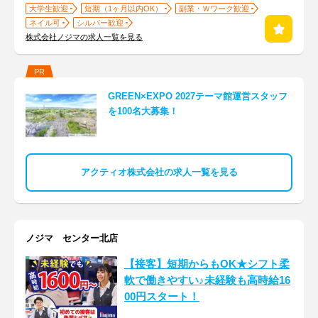
大学生歓迎
短期（1ヶ月以内OK）
副業・Ｗワーク歓迎
ネイル可
シルバー歓迎
株式会社ノジマの求人一覧を見る
PR
GREEN×EXPO 2027テーマ館運営スタッフ
を100名大募集！
アクティオ株式会社の求人一覧を見る
ノジマ センター北店
【接客】短期からもOK★シフト柔
軟で働きやすい♪未経験も高時給16
00円スタート！