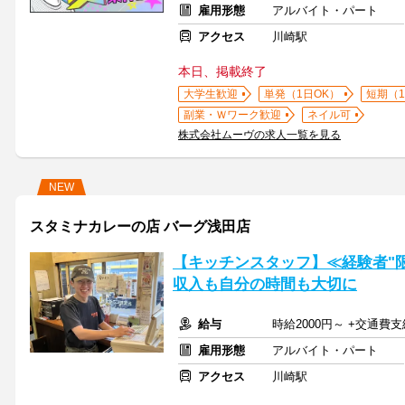
雇用形態
アルバイト・パート
アクセス
川崎駅
本日、掲載終了
大学生歓迎
単発（1日OK）
短期（
副業・Ｗワーク歓迎
ネイル可
株式会社ムーヴの求人一覧を見る
NEW
スタミナカレーの店 バーグ浅田店
【キッチンスタッフ】≪経験者"限
収入も自分の時間も大切に
給与
時給2000円～ +交通費支
雇用形態
アルバイト・パート
アクセス
川崎駅