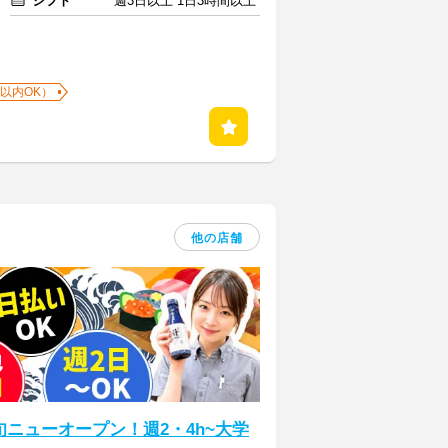
シフト
週3日以上 1日3時間以上
以内OK）
他の店舗
ニューオープン！週2・4h~大学