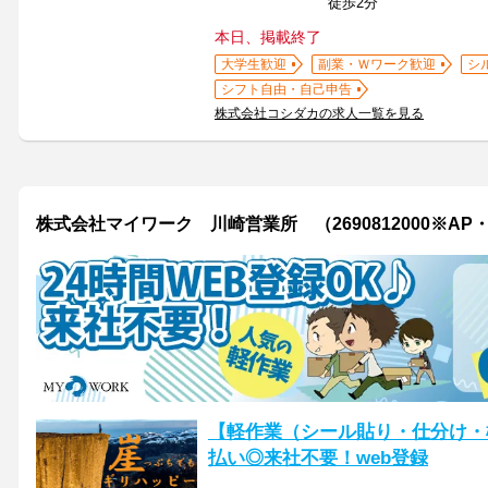
徒歩2分
本日、掲載終了
大学生歓迎
副業・Ｗワーク歓迎
シ
シフト自由・自己申告
株式会社コシダカの求人一覧を見る
株式会社マイワーク 川崎営業所 （2690812000※AP
【軽作業（シール貼り・仕分け・
払い◎来社不要！web登録