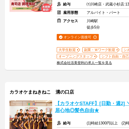
給与
⑴川崎店・武蔵小杉店:135
雇用形態
アルバイト・パート
アクセス
川崎駅
徒歩5分
オンライン面接可
大学生歓迎
副業・Ｗワーク歓迎
シ
オープニングスタッフ
シフト自由・自己
株式会社活美登利の求人一覧を見る
カラオケまねきねこ 溝の口店
【カラオケSTAFF】[日勤・週2
居心地◎髪色自由★
給与
(1)時給1300円以上 (2