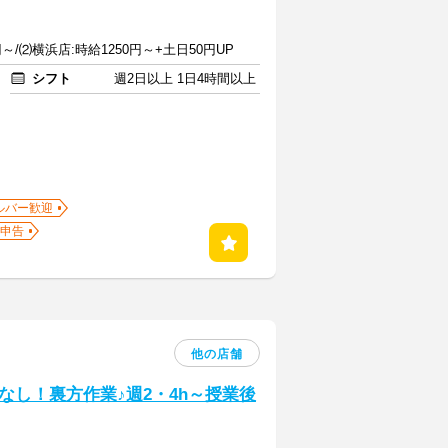
～/⑵横浜店:時給1250円～+土日50円UP
シフト
週2日以上 1日4時間以上
ルバー歓迎
申告
他の店舗
し！裏方作業♪週2・4h～授業後