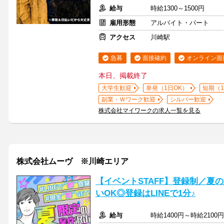
給与
時給1300～1500円
雇用形態
アルバイト・パート
アクセス
川崎駅
急募
面接確約
オンライン面
本日、掲載終了
大学生歓迎
単発（1日OK）
短期（
副業・Ｗワーク歓迎
シルバー歓迎
株式会社マイワークの求人一覧を見る
株式会社ムーヴ ※川崎エリア
【イベントSTAFF】登録制／夏
いOK◎登録はLINEで1分♪
給与
時給1400円～時給2100