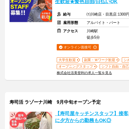
生歓迎★髪色自由/日払いOK
給与
⑴川崎店・目黒店:1300円
雇用形態
アルバイト・パート
アクセス
川崎駅
徒歩5分
オンライン面接可
大学生歓迎
副業・Ｗワーク歓迎
シ
オープニングスタッフ
シフト自由・自己
株式会社活美登利の求人一覧を見る
寿司活 ラゾーナ川崎 9月中旬オープン予定
【寿司屋キッチンスタッフ】接客な
に夕方からの勤務もOK◎