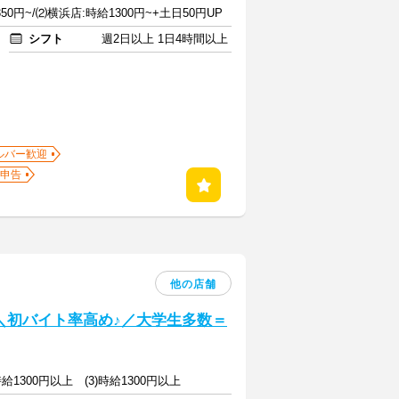
0円~/⑵横浜店:時給1300円~+土日50円UP
シフト
週2日以上 1日4時間以上
ルバー歓迎
申告
他の店舗
] ＼初バイト率高め♪／大学生多数＝
)時給1300円以上 (3)時給1300円以上