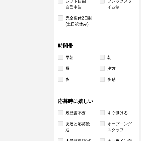
シフト自由・
フレックスタ
自己申告
イム制
完全週休2日制
(土日祝休み)
時間帯
早朝
朝
昼
夕方
夜
夜勤
応募時に嬉しい
履歴書不要
すぐ働ける
友達と応募歓
オープニング
迎
スタッフ
大量募集(10名
オンライン面