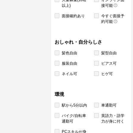
以上)
接可能
面接確約あり
今すぐ面接予
約可能
おしゃれ・自分らしさ
髪色自由
髪型自由
服装自由
ピアス可
ネイル可
ヒゲ可
環境
駅から5分以内
車通勤可
バイク/自転車
英語力・語学
通勤可
力が身に付く
PCスキルが身