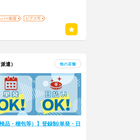
ルバー歓迎
ピアス可
・派遣）
他の店舗
検品・梱包等）】登録制/単発・日