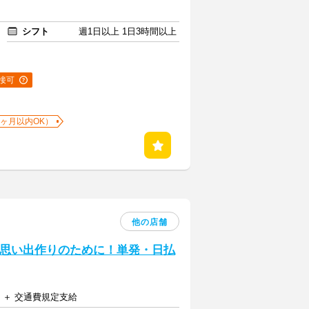
シフト
週1日以上 1日3時間以上
接可
1ヶ月以内OK）
他の店舗
の思い出作りのために！単発・日払
円 ＋ 交通費規定支給