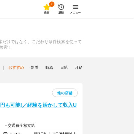
0
保存
履歴
メニュー
検索だけではなく、こだわり条件検索を使って
で検索！
|
おすすめ
新着
時給
日給
月給
他の店舗
0円も可能!／経験を活かして収入U
以上 ＋交通費全額支給