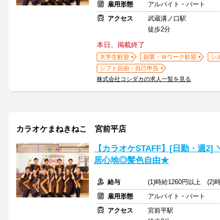
雇用形態
アルバイト・パート
アクセス
武蔵溝ノ口駅
徒歩2分
本日、掲載終了
大学生歓迎
副業・Ｗワーク歓迎
シ
シフト自由・自己申告
株式会社コシダカの求人一覧を見る
カラオケまねきねこ 宮前平店
【カラオケSTAFF】[日勤・週2
居心地◎髪色自由★
給与
(1)時給1260円以上 (2
雇用形態
アルバイト・パート
アクセス
宮前平駅