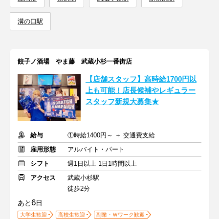
溝の口駅
餃子ノ酒場 やま藤 武蔵小杉一番街店
【店舗スタッフ】高時給1700円以
上も可能！店長候補やレギュラー
スタッフ新規大募集★
給与
①時給1400円～ ＋ 交通費支給
雇用形態
アルバイト・パート
シフト
週1日以上 1日1時間以上
アクセス
武蔵小杉駅
徒歩2分
6
あと
日
大学生歓迎
高校生歓迎
副業・Ｗワーク歓迎