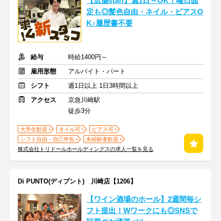
【店舗staff】週1日～OK！曜日固
定も◎髪色自由・ネイル・ピアスO
K♪履歴書不要
給与
時給1400円～
雇用形態
アルバイト・パート
シフト
週1日以上 1日3時間以上
アクセス
京急川崎駅
徒歩3分
大学生歓迎
ネイル可
ピアス可
シフト自由・自己申告
未経験者歓迎
株式会社トリドールホールディングスの求人一覧を見る
Di PUNTO(ディプント) 川崎店【1206】
【ワイン酒場のホール】2週間毎シ
フト提出！Wワークにも◎SNSで