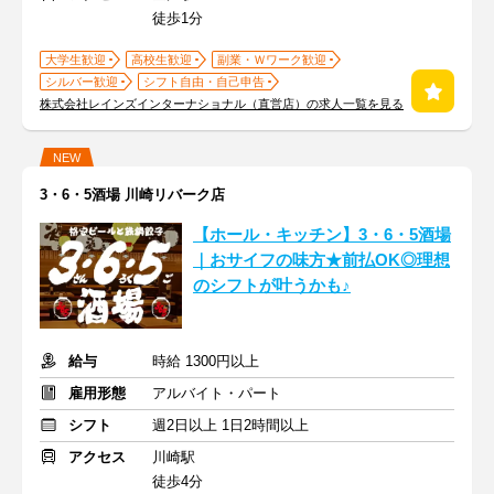
徒歩1分
大学生歓迎
高校生歓迎
副業・Ｗワーク歓迎
シルバー歓迎
シフト自由・自己申告
株式会社レインズインターナショナル（直営店）の求人一覧を見る
NEW
3・6・5酒場 川崎リバーク店
【ホール・キッチン】3・6・5酒場
｜おサイフの味方★前払OK◎理想
のシフトが叶うかも♪
給与
時給 1300円以上
雇用形態
アルバイト・パート
シフト
週2日以上 1日2時間以上
アクセス
川崎駅
徒歩4分