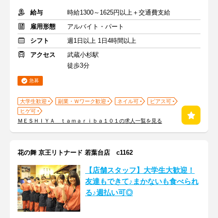
給与
時給1300～1625円以上＋交通費支給
雇用形態
アルバイト・パート
シフト
週1日以上 1日4時間以上
アクセス
武蔵小杉駅
徒歩3分
急募
大学生歓迎
副業・Ｗワーク歓迎
ネイル可
ピアス可
ヒゲ可
ＭＥＳＨＩＹＡ ｔａｍａｒｉｂａ１０１の求人一覧を見る
花の舞 京王リトナード 若葉台店 c1162
【店舗スタッフ】大学生大歓迎！
友達もできて♪まかないも食べられ
る♪週払い可◎