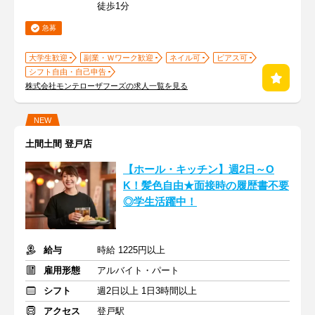
徒歩1分
急募
大学生歓迎
副業・Ｗワーク歓迎
ネイル可
ピアス可
シフト自由・自己申告
株式会社モンテローザフーズの求人一覧を見る
NEW
土間土間 登戸店
【ホール・キッチン】週2日～O
K！髪色自由★面接時の履歴書不要
◎学生活躍中！
給与
時給 1225円以上
雇用形態
アルバイト・パート
シフト
週2日以上 1日3時間以上
アクセス
登戸駅