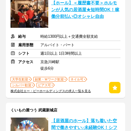
【ホール】＜履歴書不要＞ホルモ
ンが人気の居酒屋★短時間OK！稼
働分前払い◎オシャレ自由
給与
時給1300円以上＋交通費全額支給
雇用形態
アルバイト・パート
シフト
週1日以上 1日3時間以上
アクセス
京急川崎駅
徒歩6分
大学生歓迎
副業・Ｗワーク歓迎
ネイル可
シルバー歓迎
ピアス可
株式会社エー・ピーホールディングスの求人一覧を見る
くいもの屋つう 武蔵新城店
【居酒屋のホール】落ち着いた空
間で働きやすい♪未経験OK！シフ