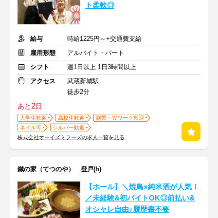
ト柔軟◎
給与
時給1225円～+交通費支給
雇用形態
アルバイト・パート
シフト
週1日以上 1日3時間以上
アクセス
武蔵新城駅
徒歩2分
2
あと
日
大学生歓迎
高校生歓迎
副業・Ｗワーク歓迎
ネイル可
シルバー歓迎
株式会社オーイズミフーズの求人一覧を見る
鐵の家（てつのや） 登戸(h)
【ホール】＼焼鳥×純米酒が人気！
／未経験&初バイトOK◎前払い&
オシャレ自由♪履歴書不要