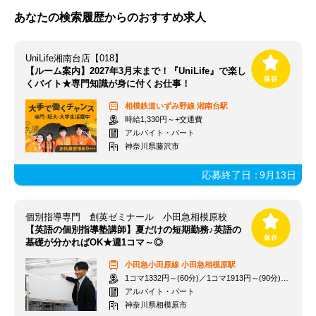
あなたの検索履歴からのおすすめ求人
UniLife湘南台店【018】
【ルーム案内】2027年3月末まで！『UniLife』で楽し
くバイト★専門知識が身に付くお仕事！
相模鉄道いずみ野線
湘南台駅
時給1,330円～+交通費
アルバイト・パート
神奈川県藤沢市
応募終了日：
9月13日
個別指導専門 創英ゼミナール 小田急相模原校
【英語の個別指導塾講師】夏だけの短期勤務♪英語の
基礎が分かればOK★週1コマ～◎
小田急小田原線
小田急相模原駅
1コマ1332円～(60分)／1コマ1913円～(90分) ※準備報告手当込み
アルバイト・パート
神奈川県相模原市