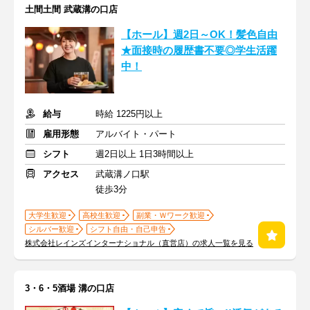
土間土間 武蔵溝の口店
【ホール】週2日～OK！髪色自由
★面接時の履歴書不要◎学生活躍
中！
給与
時給 1225円以上
雇用形態
アルバイト・パート
シフト
週2日以上 1日3時間以上
アクセス
武蔵溝ノ口駅
徒歩3分
大学生歓迎
高校生歓迎
副業・Ｗワーク歓迎
シルバー歓迎
シフト自由・自己申告
株式会社レインズインターナショナル（直営店）の求人一覧を見る
3・6・5酒場 溝の口店