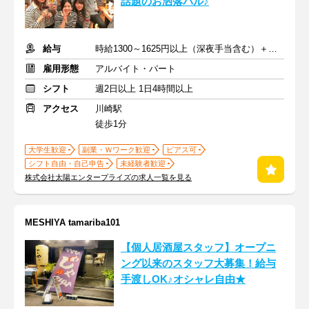
話題のお洒落バル♪
給与
時給1300～1625円以上（深夜手当含む）＋交通費支給
雇用形態
アルバイト・パート
シフト
週2日以上 1日4時間以上
アクセス
川崎駅
徒歩1分
大学生歓迎
副業・Ｗワーク歓迎
ピアス可
シフト自由・自己申告
未経験者歓迎
株式会社太陽エンタープライズの求人一覧を見る
MESHIYA tamariba101
【個人居酒屋スタッフ】オープニ
ング以来のスタッフ大募集！給与
手渡しOK♪オシャレ自由★