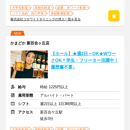
大学生歓迎
高校生歓迎
副業・Ｗワーク歓迎
シフト自由・自己申告
未経験者歓迎
株式会社コロワイドダイニングの求人一覧を見る
NEW
かまどか 新百合ヶ丘店
【ホール】★週2日～OK★Wワー
クOK＊学生・フリーター活躍中！
履歴書不要♪
給与
時給 1225円以上
雇用形態
アルバイト・パート
シフト
週2日以上 1日3時間以上
アクセス
新百合ケ丘駅
徒歩3分
大学生歓迎
高校生歓迎
副業・Ｗワーク歓迎