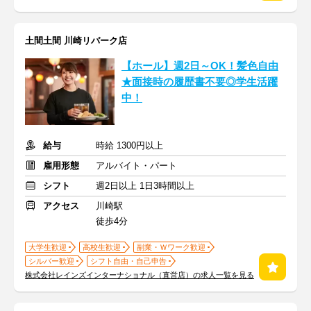
土間土間 川崎リバーク店
【ホール】週2日～OK！髪色自由
★面接時の履歴書不要◎学生活躍
中！
給与
時給 1300円以上
雇用形態
アルバイト・パート
シフト
週2日以上 1日3時間以上
アクセス
川崎駅
徒歩4分
大学生歓迎
高校生歓迎
副業・Ｗワーク歓迎
シルバー歓迎
シフト自由・自己申告
株式会社レインズインターナショナル（直営店）の求人一覧を見る