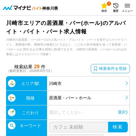
0
神奈川県
保存
履歴
メニュー
川崎市エリアの居酒屋・バー(ホール)のアルバ
イト・バイト・パート求人情報
川崎市の居酒屋・バー(ホール)の人気バイト・アルバイト・パートを探すならマイナビバ
イト。勤務地や駅、職種等の検索だけではなく、こだわり条件検索を使って居酒屋・バ
ー(ホール)に関するお仕事を簡単に検索できます。川崎市の居酒屋・バー(ホール)のお仕
事探しはマイナビバイトで検索！
29
検索結果
件
検索条件を登録
（最終更新日：2026年8月7日）
エリア/駅
川崎市
居酒屋・バー＞ホール
職種
選択してください
選択
こだわり
キーワード
検索