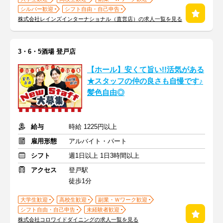
シルバー歓迎
シフト自由・自己申告
株式会社レインズインターナショナル（直営店）の求人一覧を見る
3・6・5酒場 登戸店
【ホール】安くて旨い!!活気がある
★スタッフの仲の良さも自慢です♪
髪色自由◎
給与
時給 1225円以上
雇用形態
アルバイト・パート
シフト
週1日以上 1日3時間以上
アクセス
登戸駅
徒歩1分
大学生歓迎
高校生歓迎
副業・Ｗワーク歓迎
シフト自由・自己申告
未経験者歓迎
株式会社コロワイドダイニングの求人一覧を見る