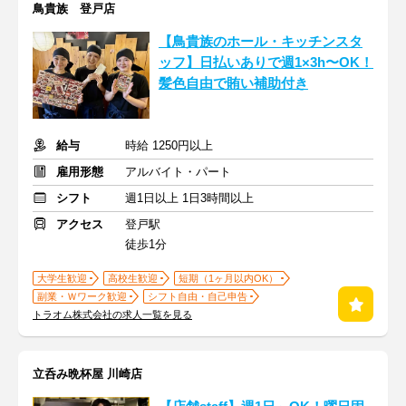
鳥貴族 登戸店
【鳥貴族のホール・キッチンスタ
ッフ】日払いありで週1×3h〜OK！
髪色自由で賄い補助付き
給与
時給 1250円以上
雇用形態
アルバイト・パート
シフト
週1日以上 1日3時間以上
アクセス
登戸駅
徒歩1分
大学生歓迎
高校生歓迎
短期（1ヶ月以内OK）
副業・Ｗワーク歓迎
シフト自由・自己申告
トラオム株式会社の求人一覧を見る
立呑み晩杯屋 川崎店