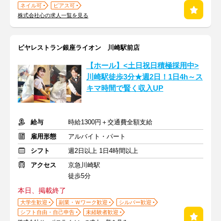
ネイル可
ピアス可
株式会社心の求人一覧を見る
ビヤレストラン銀座ライオン 川崎駅前店
【ホール】<土日祝日積極採用中>
川崎駅徒歩3分★週2日！1日4h～ス
キマ時間で賢く収入UP
給与
時給1300円＋交通費全額支給
雇用形態
アルバイト・パート
シフト
週2日以上 1日4時間以上
アクセス
京急川崎駅
徒歩5分
本日、掲載終了
大学生歓迎
副業・Ｗワーク歓迎
シルバー歓迎
シフト自由・自己申告
未経験者歓迎