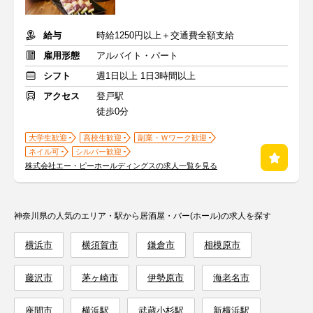
給与
時給1250円以上＋交通費全額支給
雇用形態
アルバイト・パート
シフト
週1日以上 1日3時間以上
アクセス
登戸駅
徒歩0分
大学生歓迎
高校生歓迎
副業・Ｗワーク歓迎
ネイル可
シルバー歓迎
株式会社エー・ピーホールディングスの求人一覧を見る
神奈川県の人気のエリア・駅から居酒屋・バー(ホール)の求人を探す
横浜市
横須賀市
鎌倉市
相模原市
藤沢市
茅ヶ崎市
伊勢原市
海老名市
座間市
横浜駅
武蔵小杉駅
新横浜駅