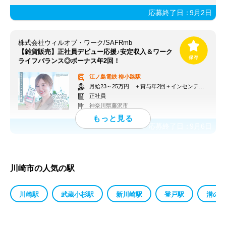
応募終了日：
9月2日
株式会社ウィルオブ・ワーク/SAFRmb
【雑貨販売】正社員デビュー応援♪安定収入＆ワーク
ライフバランス◎ボーナス年2回！
江ノ島電鉄
柳小路駅
月給23～25万円 ＋賞与年2回＋インセンティブ＋交通費
正社員
神奈川県藤沢市
応募終了日：
9月6日
川崎市の人気の駅
川崎駅
武蔵小杉駅
新川崎駅
登戸駅
溝の口