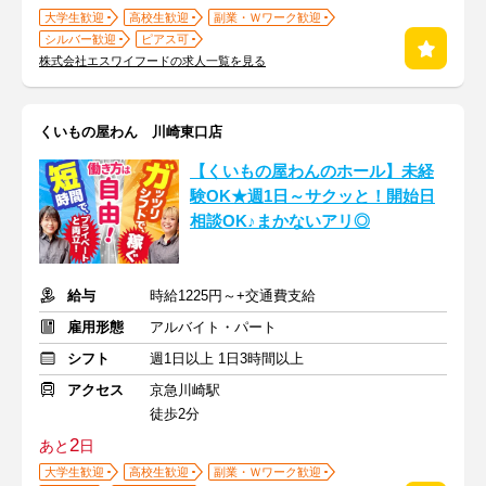
大学生歓迎
高校生歓迎
副業・Ｗワーク歓迎
シルバー歓迎
ピアス可
株式会社エスワイフードの求人一覧を見る
くいもの屋わん 川崎東口店
【くいもの屋わんのホール】未経
験OK★週1日～サクッと！開始日
相談OK♪まかないアリ◎
給与
時給1225円～+交通費支給
雇用形態
アルバイト・パート
シフト
週1日以上 1日3時間以上
アクセス
京急川崎駅
徒歩2分
2
あと
日
大学生歓迎
高校生歓迎
副業・Ｗワーク歓迎