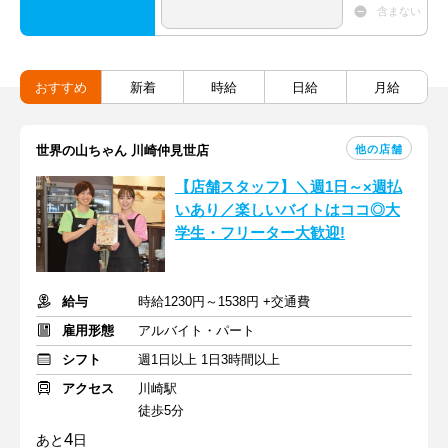
含まない
おすすめ
新着
時給
日給
月給
他の店舗
世界の山ちゃん 川崎仲見世店
【店舗スタッフ】＼週1日～×週払
いあり／楽しいバイトはココ◎大
学生・フリーター大歓迎!
給与
時給1230円～1538円 +交通費
雇用形態
アルバイト・パート
シフト
週1日以上 1日3時間以上
アクセス
川崎駅
徒歩5分
4
あと
日