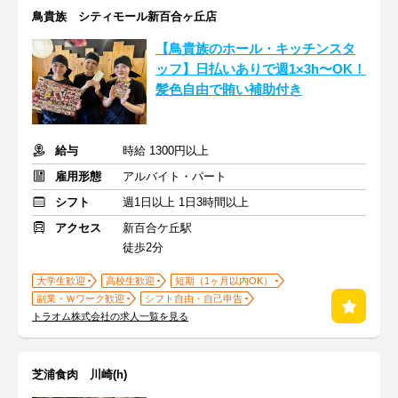
鳥貴族 シティモール新百合ヶ丘店
【鳥貴族のホール・キッチンスタ
ッフ】日払いありで週1×3h〜OK！
髪色自由で賄い補助付き
給与
時給 1300円以上
雇用形態
アルバイト・パート
シフト
週1日以上 1日3時間以上
アクセス
新百合ケ丘駅
徒歩2分
大学生歓迎
高校生歓迎
短期（1ヶ月以内OK）
副業・Ｗワーク歓迎
シフト自由・自己申告
トラオム株式会社の求人一覧を見る
芝浦食肉 川崎(h)