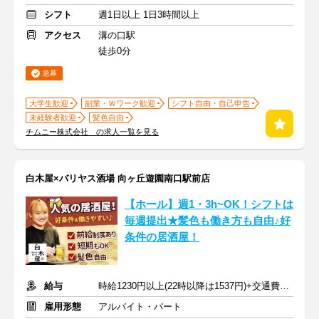
シフト
週1日以上 1日3時間以上
アクセス
溝の口駅
徒歩0分
急募
大学生歓迎
副業・Ｗワーク歓迎
シフト自由・自己申告
未経験者歓迎
髪色自由
チムニー株式会社 の求人一覧を見る
白木屋×バリヤス酒場 向ヶ丘遊園南口駅前店
【ホール】週1・3h~OK！シフトは
毎週提出★髪色も働き方も自由♪好
条件の居酒屋！
給与
時給1230円以上(22時以降は1537円)+交通費規定内支給
雇用形態
アルバイト・パート