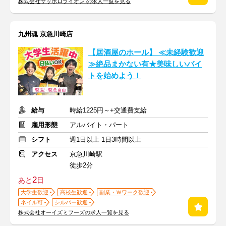
株式会社サッポロライオン の求人一覧を見る
九州魂 京急川崎店
【居酒屋のホール】 ≪未経験歓迎
≫絶品まかない有★美味しいバイ
トを始めよう！
給与
時給1225円～+交通費支給
雇用形態
アルバイト・パート
シフト
週1日以上 1日3時間以上
アクセス
京急川崎駅
徒歩2分
2
あと
日
大学生歓迎
高校生歓迎
副業・Ｗワーク歓迎
ネイル可
シルバー歓迎
株式会社オーイズミフーズの求人一覧を見る