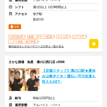
雇用形態
アルバイト・パート
シフト
週1日以上 1日3時間以上
アクセス
登戸駅
徒歩1分
急募
大学生歓迎
副業・Ｗワーク歓迎
ネイル可
ピアス可
シフト自由・自己申告
株式会社モンテローザフーズの求人一覧を見る
さかな酒場 魚星 溝の口西口店 c0508
【店舗スタッフ】溝の口駅★夏休
みは稼ぎどき！週払い可◎友達も
収入もGET♪
給与
時給1225円以上
雇用形態
アルバイト・パート