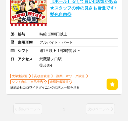
【ホール】安くて旨い!!活気がある
★スタッフの仲の良さも自慢です♪
髪色自由◎
給与
時給 1300円以上
雇用形態
アルバイト・パート
シフト
週1日以上 1日3時間以上
アクセス
武蔵溝ノ口駅
徒歩0分
大学生歓迎
高校生歓迎
副業・Ｗワーク歓迎
シフト自由・自己申告
未経験者歓迎
株式会社コロワイドダイニングの求人一覧を見る
1
前のページへ
次のページへ