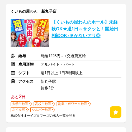
くいもの屋わん 新丸子店
【くいもの屋わんのホール】未経
験OK★週1日～サクッと！開始日
相談OK♪まかないアリ◎
給与
時給1225円～+交通費支給
雇用形態
アルバイト・パート
シフト
週1日以上 1日3時間以上
アクセス
新丸子駅
徒歩2分
2
あと
日
大学生歓迎
高校生歓迎
副業・Ｗワーク歓迎
ネイル可
シルバー歓迎
株式会社オーイズミフーズの求人一覧を見る