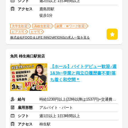
シフト
週2日以上 1日3時間以上
アクセス
鹿島田駅
徒歩1分
大学生歓迎
高校生歓迎
副業・Ｗワーク歓迎
ピアス可
ヒゲ可
株式会社FOOD & LIFE INNOVATIONSの求人一覧を見る
魚民 柿生南口駅前店
【ホール】バイトデビュー歓迎♪週
1&3h~学業と両立◎履歴書不要!落
ち着く和空間＊
給与
時給1230円以上(22時以降は1537円)+交通費規定内支給
雇用形態
アルバイト・パート
シフト
週1日以上 1日3時間以上
アクセス
柿生駅