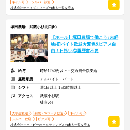
ネイル可
シルバー歓迎
株式会社オーイズミフーズの求人一覧を見る
塚田農場 武蔵小杉北口(h)
【ホール】塚田農場で働こう♪未経
験/初バイト歓迎★髪色&ピアス自
由！日払い◎履歴書不要
給与
時給1250円以上＋交通費全額支給
雇用形態
アルバイト・パート
シフト
週1日以上 1日3時間以上
アクセス
武蔵小杉駅
徒歩5分
大学生歓迎
副業・Ｗワーク歓迎
ネイル可
シルバー歓迎
ピアス可
株式会社エー・ピーホールディングスの求人一覧を見る