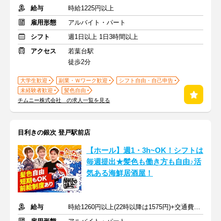
給与
時給1225円以上
雇用形態
アルバイト・パート
シフト
週1日以上 1日3時間以上
アクセス
若葉台駅
徒歩2分
大学生歓迎
副業・Ｗワーク歓迎
シフト自由・自己申告
未経験者歓迎
髪色自由
チムニー株式会社 の求人一覧を見る
目利きの銀次 登戸駅前店
【ホール】週1・3h~OK！シフトは
毎週提出★髪色も働き方も自由♪活
気ある海鮮居酒屋！
給与
時給1260円以上(22時以降は1575円)+交通費規定内支給