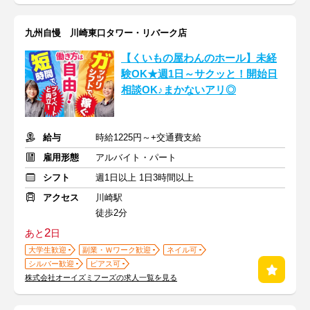
九州自慢 川崎東口タワー・リバーク店
【くいもの屋わんのホール】未経
験OK★週1日～サクッと！開始日
相談OK♪まかないアリ◎
給与
時給1225円～+交通費支給
雇用形態
アルバイト・パート
シフト
週1日以上 1日3時間以上
アクセス
川崎駅
徒歩2分
2
あと
日
大学生歓迎
副業・Ｗワーク歓迎
ネイル可
シルバー歓迎
ピアス可
株式会社オーイズミフーズの求人一覧を見る