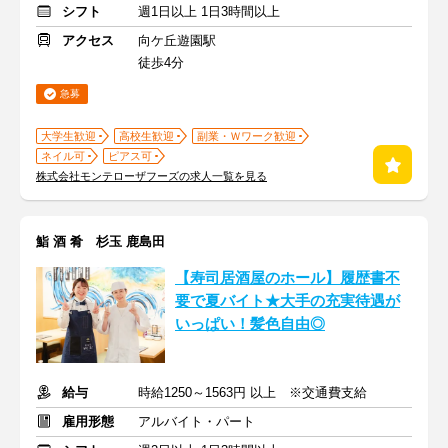
シフト
週1日以上 1日3時間以上
アクセス
向ケ丘遊園駅
徒歩4分
急募
大学生歓迎
高校生歓迎
副業・Ｗワーク歓迎
ネイル可
ピアス可
株式会社モンテローザフーズの求人一覧を見る
鮨 酒 肴 杉玉 鹿島田
【寿司居酒屋のホール】履歴書不
要で夏バイト★大手の充実待遇が
いっぱい！髪色自由◎
給与
時給1250～1563円 以上 ※交通費支給
雇用形態
アルバイト・パート