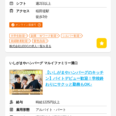
シフト
週2日以上
アクセス
稲田堤駅
徒歩3分
オンライン面接可
大学生歓迎
副業・Ｗワーク歓迎
シルバー歓迎
未経験者歓迎
髪色自由
株式会社LEOCの求人一覧を見る
いしがまやハンバーグ マルイファミリー溝口
【いしがまやハンバーグのキッチ
ン】バイトデビュー歓迎！学校終
わりにサクッと勤務もOK♪
給与
時給1225円以上
雇用形態
アルバイト・パート