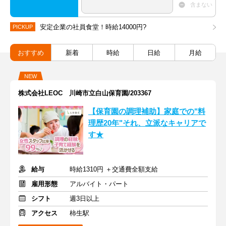
含まない
安定企業の社員食堂！時給14000円?
PICKUP
おすすめ
新着
時給
日給
月給
NEW
株式会社LEOC 川崎市立白山保育園/203367
【保育園の調理補助】家庭での"料
理歴20年"それ、立派なキャリアで
す★
給与
時給1310円 ＋交通費全額支給
雇用形態
アルバイト・パート
シフト
週3日以上
アクセス
柿生駅