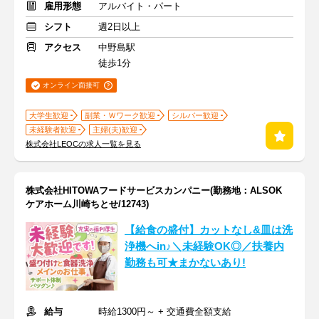
雇用形態
アルバイト・パート
シフト
週2日以上
アクセス
中野島駅
徒歩1分
オンライン面接可
大学生歓迎
副業・Ｗワーク歓迎
シルバー歓迎
未経験者歓迎
主婦(夫)歓迎
株式会社LEOCの求人一覧を見る
株式会社HITOWAフードサービスカンパニー(勤務地：ALSOK
ケアホーム川崎ちとせ/12743)
【給食の盛付】カットなし&皿は洗
浄機へin♪＼未経験OK◎／扶養内
勤務も可★まかないあり!
給与
時給1300円～ + 交通費全額支給