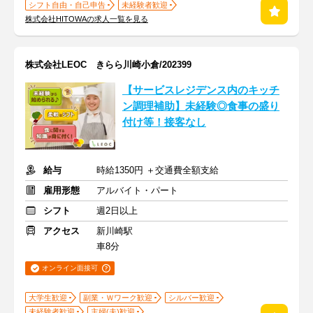
シフト自由・自己申告
未経験者歓迎
株式会社HITOWAの求人一覧を見る
株式会社LEOC きらら川崎小倉/202399
【サービスレジデンス内のキッチ
ン調理補助】未経験◎食事の盛り
付け等！接客なし
給与
時給1350円 ＋交通費全額支給
雇用形態
アルバイト・パート
シフト
週2日以上
アクセス
新川崎駅
車8分
オンライン面接可
大学生歓迎
副業・Ｗワーク歓迎
シルバー歓迎
未経験者歓迎
主婦(夫)歓迎