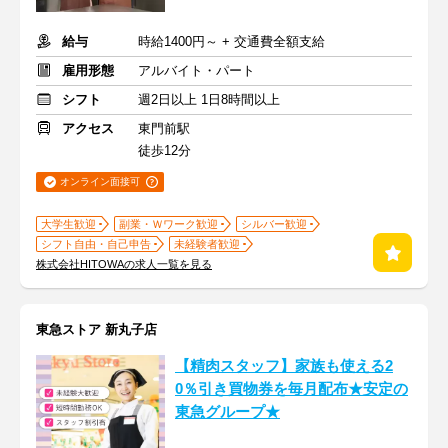
給与
時給1400円～ + 交通費全額支給
雇用形態
アルバイト・パート
シフト
週2日以上 1日8時間以上
アクセス
東門前駅
徒歩12分
オンライン面接可
大学生歓迎
副業・Ｗワーク歓迎
シルバー歓迎
シフト自由・自己申告
未経験者歓迎
株式会社HITOWAの求人一覧を見る
東急ストア 新丸子店
【精肉スタッフ】家族も使える2
0％引き買物券を毎月配布★安定の
東急グループ★