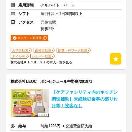
雇用形態
アルバイト・パート
シフト
週2日以上 1日3時間以上
アクセス
元住吉駅
徒歩2分
オンライン面接可
大学生歓迎
高校生歓迎
副業・Ｗワーク歓迎
ネイル可
シルバー歓迎
株式会社ＫＩＣＨＩＲＩの求人一覧を見る
株式会社LEOC ボンセジュール中野島/201973
【ケアファシリティ内のキッチン
調理補助】未経験◎食事の盛り付
け等！接客なし
給与
時給1226円 ＋交通費全額支給