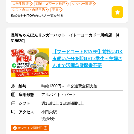
大学生歓迎
副業・Ｗワーク歓迎
シルバー歓迎
シフト自由・自己申告
平日
株式会社HITOWAの求人一覧を見る
長崎ちゃんぽんリンガーハット イトーヨーカドー川崎店 [4
319620]
【フードコートSTAFF】前払いOK
★働いた分を即GET♪学生～主婦さ
んまで活躍◎履歴書不要
給与
時給1300円～ ※交通費全額支給
雇用形態
アルバイト・パート
シフト
週1日以上 1日3時間以上
アクセス
小田栄駅
徒歩4分
オンライン面接可