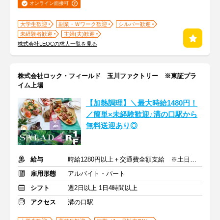
オンライン面接可
大学生歓迎
副業・Ｗワーク歓迎
シルバー歓迎
未経験者歓迎
主婦(夫)歓迎
株式会社LEOCの求人一覧を見る
株式会社ロック・フィールド 玉川ファクトリー ※東証プラ
イム上場
【加熱調理】＼最大時給1480円！
／簡単×未経験歓迎♪溝の口駅から
無料送迎あり◎
給与
時給1280円以上＋交通費全額支給 ※土日祝は時給100円UP
雇用形態
アルバイト・パート
シフト
週2日以上 1日4時間以上
アクセス
溝の口駅