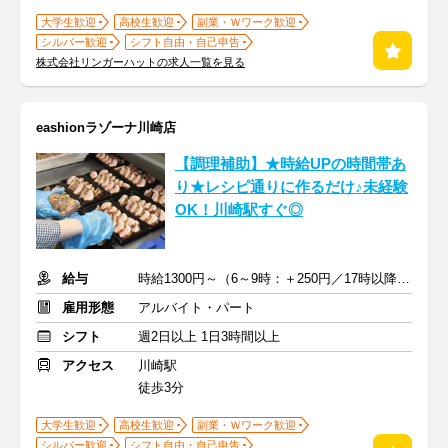
大学生歓迎
高校生歓迎
副業・Ｗワーク歓迎
シルバー歓迎
シフト自由・自己申告
株式会社リンガーハットの求人一覧を見る
eashionラゾーナ川崎店
【調理補助】★時給UPの時間帯あ
り★レシピ通りに作るだけ♪未経験
OK！川崎駅すぐ◎
給与
時給1300円～（6～9時：＋250円／17時以降：＋100円）+交通費
雇用形態
アルバイト・パート
シフト
週2日以上 1日3時間以上
アクセス
川崎駅
徒歩3分
大学生歓迎
高校生歓迎
副業・Ｗワーク歓迎
シルバー歓迎
シフト自由・自己申告