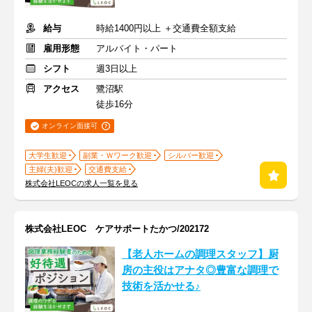
給与
時給1400円以上 ＋交通費全額支給
雇用形態
アルバイト・パート
シフト
週3日以上
アクセス
鷺沼駅
徒歩16分
オンライン面接可
大学生歓迎
副業・Ｗワーク歓迎
シルバー歓迎
主婦(夫)歓迎
交通費支給
株式会社LEOCの求人一覧を見る
株式会社LEOC ケアサポートたかつ/202172
【老人ホームの調理スタッフ】厨
房の主役はアナタ◎豊富な調理で
技術を活かせる♪