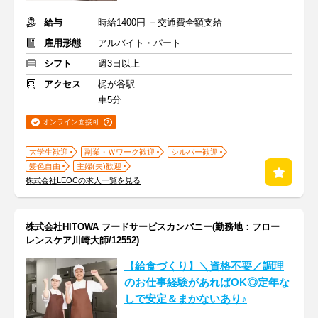
給与
時給1400円 ＋交通費全額支給
雇用形態
アルバイト・パート
シフト
週3日以上
アクセス
梶が谷駅
車5分
オンライン面接可
大学生歓迎
副業・Ｗワーク歓迎
シルバー歓迎
髪色自由
主婦(夫)歓迎
株式会社LEOCの求人一覧を見る
株式会社HITOWA フードサービスカンパニー(勤務地：フロー
レンスケア川崎大師/12552)
【給食づくり】＼資格不要／調理
のお仕事経験があればOK◎定年な
しで安定＆まかないあり♪