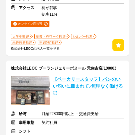
アクセス
梶が谷駅
徒歩11分
オンライン面接可
大学生歓迎
副業・Ｗワーク歓迎
シルバー歓迎
未経験者歓迎
主婦(夫)歓迎
株式会社LEOCの求人一覧を見る
株式会社LEOC ブーランジェリーボヌール 元住吉店/190003
【ベーカリースタッフ】パンのい
い匂いに囲まれて♪無理なく働ける
◎
給与
月給228000円以上 ＋交通費支給
雇用形態
契約社員
シフト