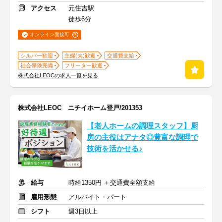
アクセス
元住吉駅
徒歩6分
オンライン面接可
シルバー歓迎
主婦(夫)歓迎
交通費支給
社会保険完備
フリーター歓迎
株式会社LEOCの求人一覧を見る
株式会社LEOC ニチイホーム登戸/201353
【老人ホームの調理スタッフ】厨
房の主役はアナタ◎豊富な調理で
技術を活かせる♪
給与
時給1350円 ＋交通費全額支給
雇用形態
アルバイト・パート
シフト
週3日以上