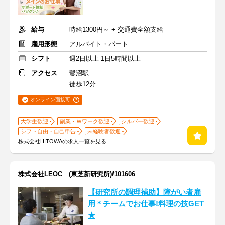
給与
時給1300円～ + 交通費全額支給
雇用形態
アルバイト・パート
シフト
週2日以上 1日5時間以上
アクセス
鷺沼駅
徒歩12分
オンライン面接可
大学生歓迎
副業・Ｗワーク歓迎
シルバー歓迎
シフト自由・自己申告
未経験者歓迎
株式会社HITOWAの求人一覧を見る
株式会社LEOC (東芝新研究所)/101606
【研究所の調理補助】障がい者雇
用＊チームでお仕事!料理の技GET
★