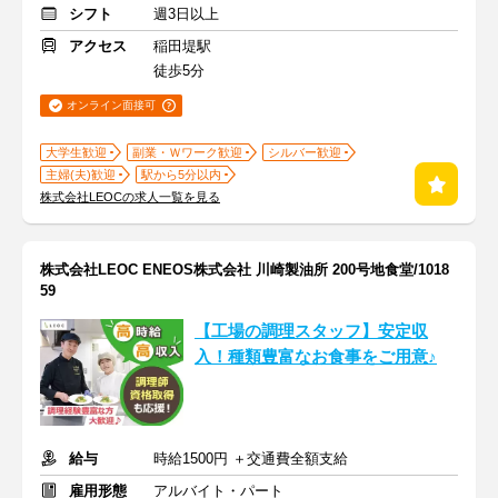
シフト
週3日以上
アクセス
稲田堤駅
徒歩5分
オンライン面接可
大学生歓迎
副業・Ｗワーク歓迎
シルバー歓迎
主婦(夫)歓迎
駅から5分以内
株式会社LEOCの求人一覧を見る
株式会社LEOC ENEOS株式会社 川崎製油所 200号地食堂/1018
59
【工場の調理スタッフ】安定収
入！種類豊富なお食事をご用意♪
給与
時給1500円 ＋交通費全額支給
雇用形態
アルバイト・パート