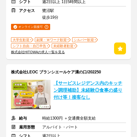
シフト
週2日以上 1日5時間以上
アクセス
鷺沼駅
徒歩19分
オンライン面接可
大学生歓迎
副業・Ｗワーク歓迎
シルバー歓迎
シフト自由・自己申告
未経験者歓迎
株式会社HITOWAの求人一覧を見る
株式会社LEOC ブランシエールケア溝の口/202250
【サービスレジデンス内のキッチ
ン調理補助】未経験◎食事の盛り
付け等！接客なし
給与
時給1300円 ＋交通費全額支給
雇用形態
アルバイト・パート
シフト
週2日以上