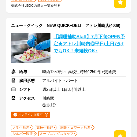
株式会社LEOCの求人一覧を見る
ニュー・クイック NEW-QUICK+DELI アトレ川崎店(4039)
【調理補助Staff】7月下旬OPEN予
定★アトレ川崎内◎平日/土日だけ
でもOK！未経験OK♪
給与
時給1250円～[高校生時給1250円]+交通費
雇用形態
アルバイト・パート
シフト
週2日以上 1日3時間以上
アクセス
川崎駅
徒歩1分
オンライン面接可
大学生歓迎
高校生歓迎
副業・Ｗワーク歓迎
シルバー歓迎
オープニングスタッフ