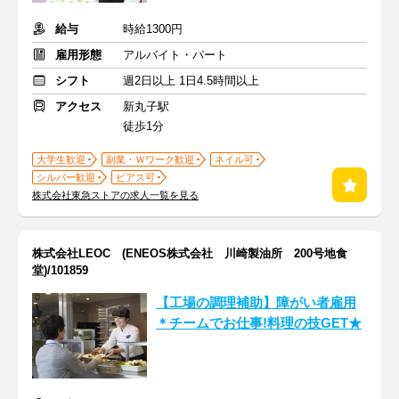
給与
時給1300円
雇用形態
アルバイト・パート
シフト
週2日以上 1日4.5時間以上
アクセス
新丸子駅
徒歩1分
大学生歓迎
副業・Ｗワーク歓迎
ネイル可
シルバー歓迎
ピアス可
株式会社東急ストアの求人一覧を見る
株式会社LEOC (ENEOS株式会社 川崎製油所 200号地食
堂)/101859
【工場の調理補助】障がい者雇用
＊チームでお仕事!料理の技GET★