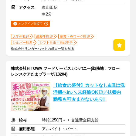
アクセス
東山田駅
車2分
オンライン面接可
大学生歓迎
高校生歓迎
副業・Ｗワーク歓迎
シルバー歓迎
シフト自由・自己申告
株式会社リンガーハットの求人一覧を見る
株式会社HITOWA フードサービスカンパニー(勤務地：フロー
レンスケアたまプラーザ/13204)
【給食の盛付】カットなし&皿は洗
浄機へin♪＼未経験OK◎／扶養内
勤務も可★まかないあり!
給与
時給1250円～ + 交通費全額支給
雇用形態
アルバイト・パート