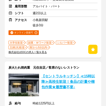
雇用形態
アルバイト・パート
シフト
週2日以上
アクセス
小島新田駅
徒歩3分
オンライン面接可
大学生歓迎
副業・Ｗワーク歓迎
シルバー歓迎
主婦(夫)歓迎
駅から5分以内
株式会社LEOCの求人一覧を見る
炭火たれ焼肉重 元住吉店／客席のないレストラン
【セントラルキッチン】≪15時以
降≫高校生歓迎！食品の計量や梱
包作業★履歴書不要♪
給与
時給1225円以上