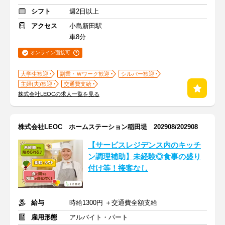
シフト
週2日以上
アクセス
小島新田駅
車8分
オンライン面接可
大学生歓迎
副業・Ｗワーク歓迎
シルバー歓迎
主婦(夫)歓迎
交通費支給
株式会社LEOCの求人一覧を見る
株式会社LEOC ホームステーション稲田堤 202908/202908
【サービスレジデンス内のキッチ
ン調理補助】未経験◎食事の盛り
付け等！接客なし
給与
時給1300円 ＋交通費全額支給
雇用形態
アルバイト・パート