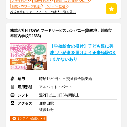
大学生歓迎
高校生歓迎
短期（1ヶ月以内OK）
副業・Ｗワーク歓迎
シルバー歓迎
株式会社ロック・フィールドの求人一覧を見る
株式会社HITOWA フードサービスカンパニー(勤務地：川崎市
幸区内学校/11333)
【学校給食の盛付】子ども達に美
味しい給食を届けよう★未経験OK
♪まかないあり
給与
時給1250円～ + 交通費全額支給
雇用形態
アルバイト・パート
シフト
週2日以上 1日6時間以上
アクセス
鹿島田駅
徒歩12分
オンライン面接可