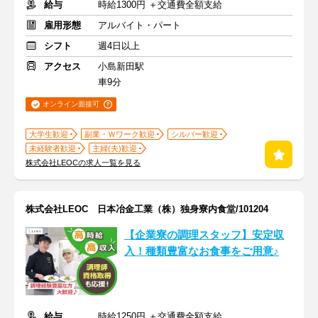
給与
時給1300円 ＋交通費全額支給
雇用形態
アルバイト・パート
シフト
週4日以上
アクセス
小島新田駅
車9分
オンライン面接可
大学生歓迎
副業・Ｗワーク歓迎
シルバー歓迎
未経験者歓迎
主婦(夫)歓迎
株式会社LEOCの求人一覧を見る
株式会社LEOC 日本冶金工業（株）独身寮内食堂/101204
【企業寮の調理スタッフ】安定収
入！種類豊富なお食事をご用意♪
給与
時給1250円 ＋交通費全額支給