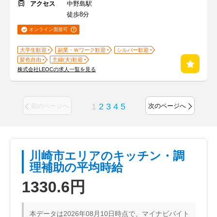
アクセス
中野島駅
徒歩8分
オンライン面接可
大学生歓迎
副業・Ｗワーク歓迎
シルバー歓迎
髪色自由
主婦(夫)歓迎
株式会社LEOCの求人一覧を見る
1
2
3
4
5
前のページへ
次のページへ
川崎市エリアのキッチン・調
理補助の平均時給
1330.6円
本データは2026年08月10日時点で、マイナビバイト