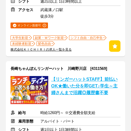
シフト
週2日以上 1日3時間以上
アクセス
武蔵溝ノ口駅
徒歩3分
オンライン面接可
大学生歓迎
副業・Ｗワーク歓迎
シフト自由・自己申告
未経験者歓迎
髪色自由
株式会社ＫＩＣＨＩＲＩの求人一覧を見る
長崎ちゃんぽんリンガーハット 川崎野川店 [4311569]
【リンガーハットSTAFF】前払い
OK★働いた分を即GET♪学生～主
婦さんまで活躍◎履歴書不要
給与
時給1260円～ ※交通費全額支給
雇用形態
アルバイト・パート
シフト
週1日以上 1日3時間以上