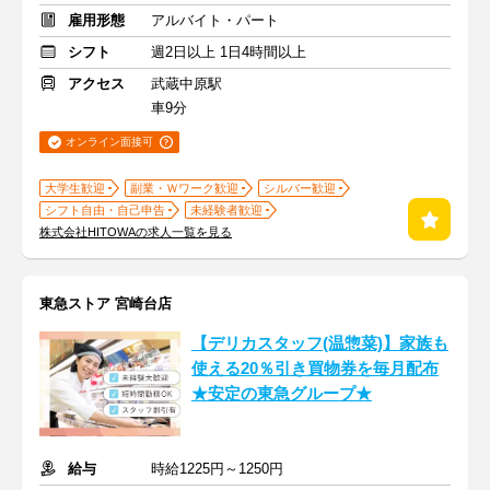
雇用形態
アルバイト・パート
シフト
週2日以上 1日4時間以上
アクセス
武蔵中原駅
車9分
オンライン面接可
大学生歓迎
副業・Ｗワーク歓迎
シルバー歓迎
シフト自由・自己申告
未経験者歓迎
株式会社HITOWAの求人一覧を見る
東急ストア 宮崎台店
【デリカスタッフ(温惣菜)】家族も
使える20％引き買物券を毎月配布
★安定の東急グループ★
給与
時給1225円～1250円