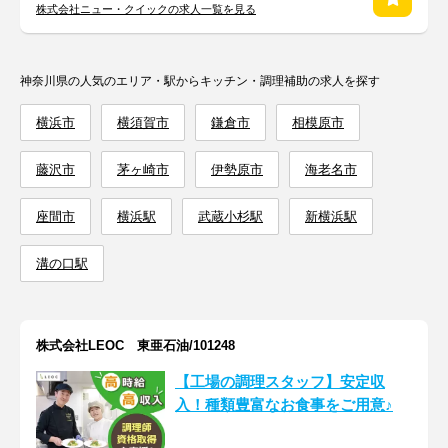
株式会社ニュー・クイックの求人一覧を見る
神奈川県の人気のエリア・駅からキッチン・調理補助の求人を探す
横浜市
横須賀市
鎌倉市
相模原市
藤沢市
茅ヶ崎市
伊勢原市
海老名市
座間市
横浜駅
武蔵小杉駅
新横浜駅
溝の口駅
株式会社LEOC 東亜石油/101248
【工場の調理スタッフ】安定収
入！種類豊富なお食事をご用意♪