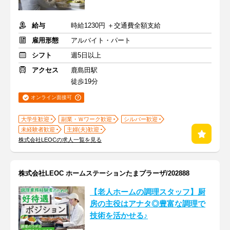
給与
時給1230円 ＋交通費全額支給
雇用形態
アルバイト・パート
シフト
週5日以上
アクセス
鹿島田駅
徒歩19分
オンライン面接可
大学生歓迎
副業・Ｗワーク歓迎
シルバー歓迎
未経験者歓迎
主婦(夫)歓迎
株式会社LEOCの求人一覧を見る
株式会社LEOC ホームステーションたまプラーザ/202888
【老人ホームの調理スタッフ】厨
房の主役はアナタ◎豊富な調理で
技術を活かせる♪