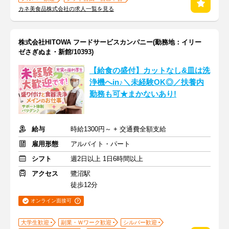
カネ美食品株式会社の求人一覧を見る
株式会社HITOWA フードサービスカンパニー(勤務地：イリー
ゼさぎぬま・新館/10393)
【給食の盛付】カットなし&皿は洗
浄機へin♪＼未経験OK◎／扶養内
勤務も可★まかないあり!
給与
時給1300円～ + 交通費全額支給
雇用形態
アルバイト・パート
シフト
週2日以上 1日6時間以上
アクセス
鷺沼駅
徒歩12分
オンライン面接可
大学生歓迎
副業・Ｗワーク歓迎
シルバー歓迎