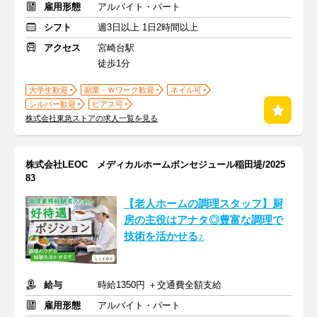
雇用形態
アルバイト・パート
シフト
週3日以上 1日2時間以上
アクセス
宮崎台駅
徒歩1分
大学生歓迎
副業・Ｗワーク歓迎
ネイル可
シルバー歓迎
ピアス可
株式会社東急ストアの求人一覧を見る
株式会社LEOC メディカルホームボンセジュール稲田堤/2025
83
【老人ホームの調理スタッフ】厨
房の主役はアナタ◎豊富な調理で
技術を活かせる♪
給与
時給1350円 ＋交通費全額支給
雇用形態
アルバイト・パート