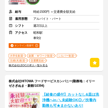
給与
時給1500円 ＋交通費全額支給
雇用形態
アルバイト・パート
シフト
週2日以上
アクセス
昭和駅
車9分
オンライン面接可
大学生歓迎
副業・Ｗワーク歓迎
シルバー歓迎
主婦(夫)歓迎
交通費支給
株式会社LEOCの求人一覧を見る
株式会社HITOWA フードサービスカンパニー(勤務地：イリー
ゼさぎぬま・新館/10394)
【給食の盛付】カットなし&皿は洗
浄機へin♪＼未経験OK◎／扶養内
勤務も可★まかないあり!