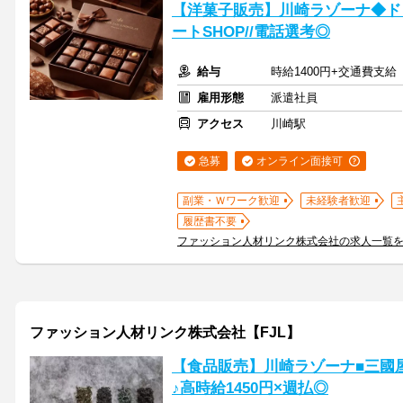
【洋菓子販売】川崎ラゾーナ◆ド
ートSHOP//電話選考◎
給与
時給1400円+交通費支給
雇用形態
派遣社員
アクセス
川崎駅
急募
オンライン面接可
副業・Ｗワーク歓迎
未経験者歓迎
履歴書不要
ファッション人材リンク株式会社の求人一覧
ファッション人材リンク株式会社【FJL】
【食品販売】川崎ラゾーナ■三國屋
♪高時給1450円×週払◎