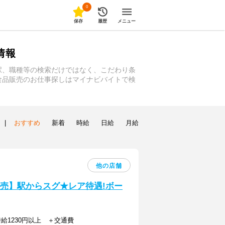
0
保存
履歴
メニュー
情報
駅、職種等の検索だけではなく、こだわり条
食品販売のお仕事探しはマイナビバイトで検
|
おすすめ
新着
時給
日給
月給
他の店舗
販売】駅からスグ★レア待遇!ボー
2)時給1230円以上 ＋交通費