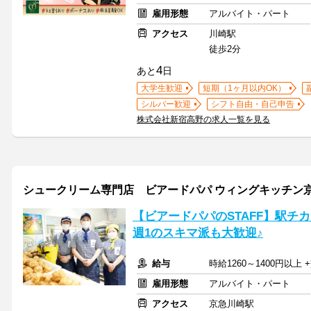
雇用形態
アルバイト・パート
アクセス
川崎駅
徒歩2分
4
あと
日
大学生歓迎
短期（1ヶ月以内OK）
シルバー歓迎
シフト自由・自己申告
株式会社新宿高野の求人一覧を見る
シュークリーム専門店 ビアードパパ ウィングキッチン京
【ビアードパパのSTAFF】駅チカ1
週1のスキマ派も大歓迎♪
給与
時給1260～1400円以上
雇用形態
アルバイト・パート
アクセス
京急川崎駅