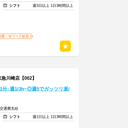
シフト
週3日以上 1日3時間以上
副業・Ｗワーク歓迎
急川崎店【002】
分♪週1/3h~◎週5でガッツリ派/
 +交通費支給
シフト
週1日以上 1日3時間以上