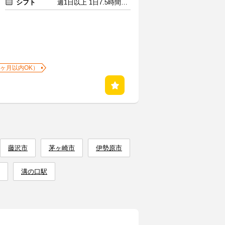
シフト
週1日以上 1日7.5時間以上
1ヶ月以内OK）
藤沢市
茅ヶ崎市
伊勢原市
溝の口駅