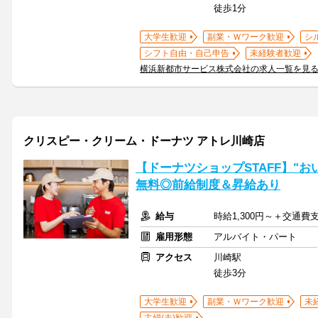
徒歩1分
大学生歓迎
副業・Ｗワーク歓迎
シ
シフト自由・自己申告
未経験者歓迎
横浜新都市サービス株式会社の求人一覧を見
クリスピー・クリーム・ドーナツ アトレ川崎店
【ドーナツショップSTAFF】"
無料◎前給制度＆昇給あり
給与
時給1,300円～＋交通費
雇用形態
アルバイト・パート
アクセス
川崎駅
徒歩3分
大学生歓迎
副業・Ｗワーク歓迎
未