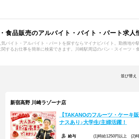
・食品販売のアルバイト・バイト・パート求人
人気バイト・アルバイト・パートを探すならマイナビバイト。勤務地や
に関するお仕事を簡単に検索できます。川崎駅周辺のパン・スイーツ・
並び替え
新宿高野 川崎ラゾーナ店
【TAKANOのフルーツ・ケーキ
ナスあり♪大学生/主婦活躍！
給与
(1)時給1250円以上 (