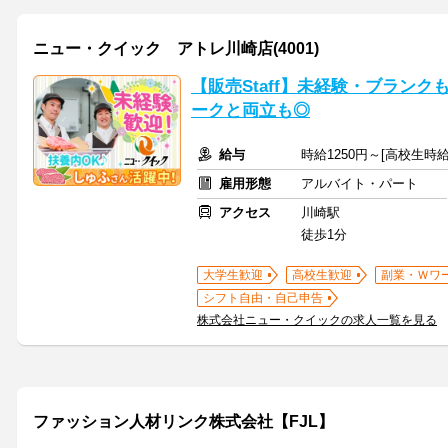
ニュー・クイック アトレ川崎店(4001)
【販売Staff】未経験・ブラン
ークと両立も◎
給与
時給1250円～[高校生時給
雇用形態
アルバイト・パート
アクセス
川崎駅
徒歩1分
大学生歓迎
高校生歓迎
副業・Ｗワ
シフト自由・自己申告
株式会社ニュー・クイックの求人一覧を見る
ファッション人材リンク株式会社【FJL】