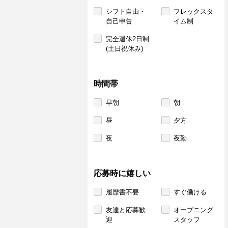
シフト自由・
フレックスタ
自己申告
イム制
完全週休2日制
(土日祝休み)
時間帯
早朝
朝
昼
夕方
夜
夜勤
応募時に嬉しい
履歴書不要
すぐ働ける
友達と応募歓
オープニング
迎
スタッフ