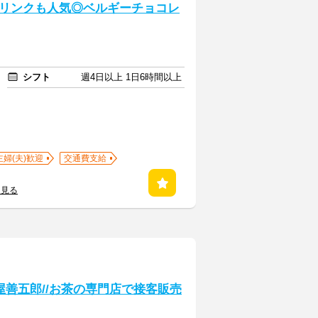
リンクも人気◎ベルギーチョコレ
シフト
週4日以上 1日6時間以上
主婦(夫)歓迎
交通費支給
を見る
善五郎//お茶の専門店で接客販売