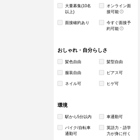
大量募集(10名
オンライン面
以上)
接可能
面接確約あり
今すぐ面接予
約可能
おしゃれ・自分らしさ
髪色自由
髪型自由
服装自由
ピアス可
ネイル可
ヒゲ可
環境
駅から5分以内
車通勤可
バイク/自転車
英語力・語学
通勤可
力が身に付く