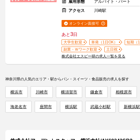
雇用形態
アルバイト・パート
アクセス
川崎駅
オンライン面接可
3
あと
日
大学生歓迎
単発（1日OK）
短期（
副業・Ｗワーク歓迎
土日祝
株式会社エスピー研の求人一覧を見る
神奈川県の人気のエリア・駅からパン・スイーツ・食品販売の求人を探す
横浜市
川崎市
横須賀市
鎌倉市
相模原市
海老名市
座間市
横浜駅
武蔵小杉駅
新横浜駅