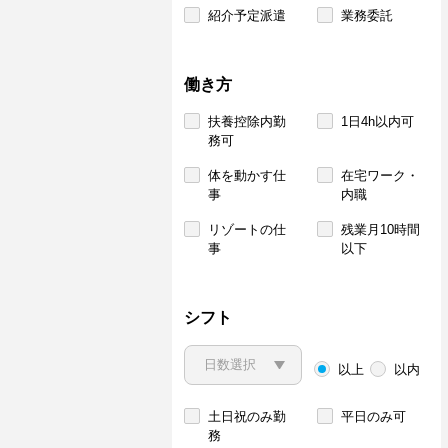
紹介予定派遣
業務委託
働き方
扶養控除内勤
1日4h以内可
務可
体を動かす仕
在宅ワーク・
事
内職
リゾートの仕
残業月10時間
事
以下
シフト
以上
以内
土日祝のみ勤
平日のみ可
務