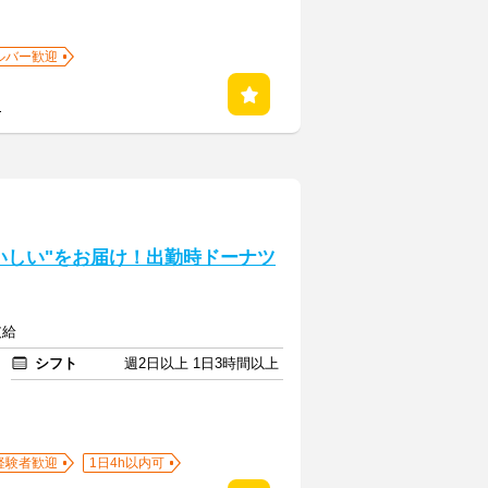
ルバー歓迎
る
おいしい"をお届け！出勤時ドーナツ
支給
シフト
週2日以上 1日3時間以上
経験者歓迎
1日4h以内可