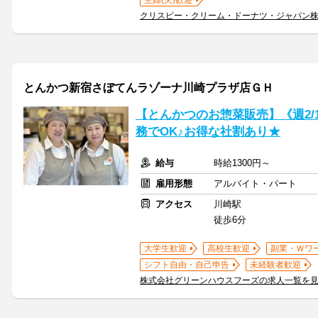
主婦(夫)歓迎
クリスピー・クリーム・ドーナツ・ジャパン
とんかつ新宿さぼてんラゾーナ川崎プラザ店ＧＨ
【とんかつのお惣菜販売】《週2/
務でOK♪お得な社割あり★
給与
時給1300円～
雇用形態
アルバイト・パート
アクセス
川崎駅
徒歩6分
大学生歓迎
高校生歓迎
副業・Ｗワ
シフト自由・自己申告
未経験者歓迎
株式会社グリーンハウスフーズの求人一覧を