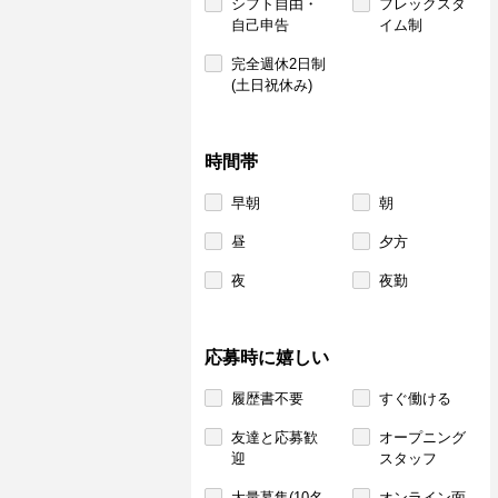
シフト自由・
フレックスタ
自己申告
イム制
完全週休2日制
(土日祝休み)
時間帯
早朝
朝
昼
夕方
夜
夜勤
応募時に嬉しい
履歴書不要
すぐ働ける
友達と応募歓
オープニング
迎
スタッフ
大量募集(10名
オンライン面