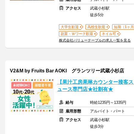
アクセス
武蔵小杉駅
徒歩5分
大学生歓迎
高校生歓迎
短期（1ヶ月
副業・Ｗワーク歓迎
ネイル可
株式会社バリューテーブルの求人一覧を見る
V2&M by Fruits Bar AOKI グランツリー武蔵小杉店
【果汁工房果琳カウンター接客ス
ュース専門店★社割有★
給与
時給1235円～1335円
雇用形態
アルバイト・パート
アクセス
武蔵小杉駅
徒歩3分