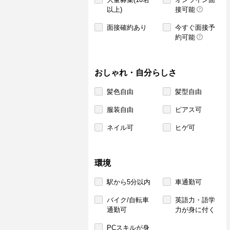
以上)
接可能
面接確約あり
今すぐ面接予
約可能
おしゃれ・自分らしさ
髪色自由
髪型自由
服装自由
ピアス可
ネイル可
ヒゲ可
環境
駅から5分以内
車通勤可
バイク/自転車
英語力・語学
通勤可
力が身に付く
PCスキルが身