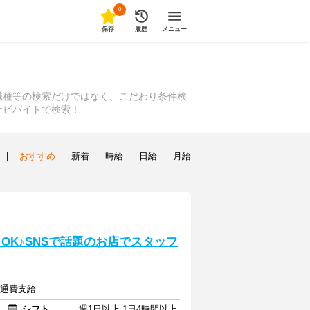
0
保存
履歴
メニュー
職種等の検索だけではなく、こだわり条件検
ナビバイトで検索！
|
おすすめ
新着
時給
日給
月給
もOK♪SNSで話題のお店でスタッフ
交通費支給
シフト
週1日以上 1日4時間以上