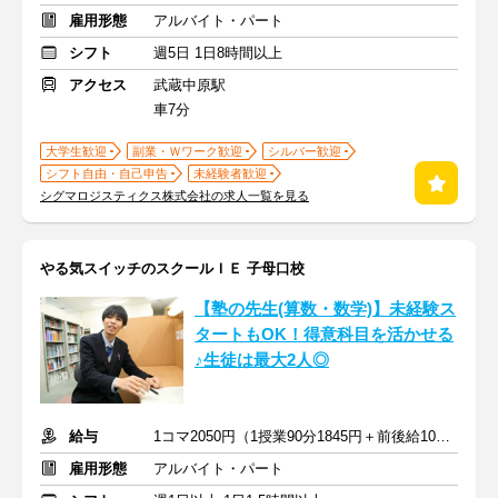
雇用形態
アルバイト・パート
シフト
週5日 1日8時間以上
アクセス
武蔵中原駅
車7分
大学生歓迎
副業・Ｗワーク歓迎
シルバー歓迎
シフト自由・自己申告
未経験者歓迎
シグマロジスティクス株式会社の求人一覧を見る
やる気スイッチのスクールＩＥ 子母口校
【塾の先生(算数・数学)】未経験ス
タートもOK！得意科目を活かせる
♪生徒は最大2人◎
給与
1コマ2050円（1授業90分1845円＋前後給10分205円）
雇用形態
アルバイト・パート