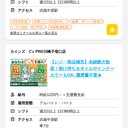
シフト
週1日以上 1日1時間以上
アクセス
武蔵中原駅
大学生歓迎
短期（1ヶ月以内OK）
副業・Ｗワーク歓迎
シフト自由・自己申告
未経験者歓迎
創英ゼミナールの求人一覧を見る
カインズ C'z PRO川崎子母口店
【レジ・商品補充】未経験大歓
迎！掛け持ち＆ネイルやインナー
カラーもOK♪履歴書不要★
給与
時給1225円～＋交通費支給
雇用形態
アルバイト・パート
シフト
週2日以上 1日3時間以上
アクセス
武蔵中原駅
車7分