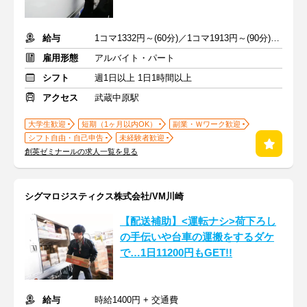
給与
1コマ1332円～(60分)／1コマ1913円～(90分) ※準備報告手当込み
雇用形態
アルバイト・パート
シフト
週1日以上 1日1時間以上
アクセス
武蔵中原駅
大学生歓迎
短期（1ヶ月以内OK）
副業・Ｗワーク歓迎
シフト自由・自己申告
未経験者歓迎
創英ゼミナールの求人一覧を見る
シグマロジスティクス株式会社/VM川崎
【配送補助】<運転ナシ>荷下ろし
の手伝いや台車の運搬をするダケ
で…1日11200円もGET!!
給与
時給1400円 + 交通費