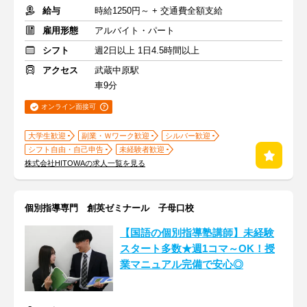
給与
時給1250円～ + 交通費全額支給
雇用形態
アルバイト・パート
シフト
週2日以上 1日4.5時間以上
アクセス
武蔵中原駅
車9分
オンライン面接可
大学生歓迎
副業・Ｗワーク歓迎
シルバー歓迎
シフト自由・自己申告
未経験者歓迎
株式会社HITOWAの求人一覧を見る
個別指導専門 創英ゼミナール 子母口校
【国語の個別指導塾講師】未経験
スタート多数★週1コマ～OK！授
業マニュアル完備で安心◎