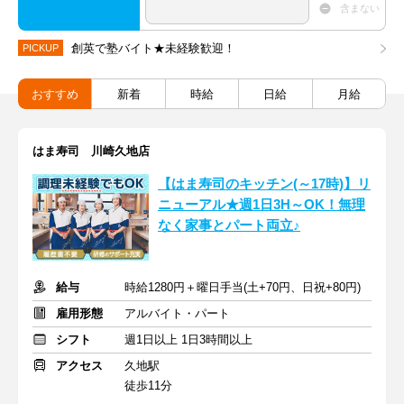
含まない
創英で塾バイト★未経験歓迎！
PICKUP
おすすめ
新着
時給
日給
月給
はま寿司 川崎久地店
【はま寿司のキッチン(～17時)】リ
ニューアル★週1日3H～OK！無理
なく家事とパート両立♪
給与
時給1280円＋曜日手当(土+70円、日祝+80円)
雇用形態
アルバイト・パート
シフト
週1日以上 1日3時間以上
アクセス
久地駅
徒歩11分