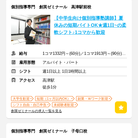
個別指導専門 創英ゼミナール 高津駅前校
【中学生向け個別指導塾講師】夏
休みの短期バイトOK★週1日~の柔
軟シフト♪1コマから歓迎
給与
1コマ1332円～(60分)／1コマ1913円～(90分) ※準備報告手当込み
雇用形態
アルバイト・パート
シフト
週1日以上 1日1時間以上
アクセス
高津駅
徒歩1分
大学生歓迎
短期（1ヶ月以内OK）
副業・Ｗワーク歓迎
シフト自由・自己申告
未経験者歓迎
創英ゼミナールの求人一覧を見る
個別指導専門 創英ゼミナール 子母口校