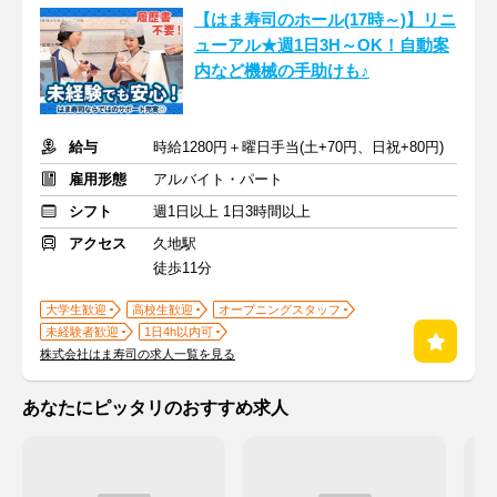
【はま寿司のホール(17時～)】リニ
ューアル★週1日3H～OK！自動案
内など機械の手助けも♪
給与
時給1280円＋曜日手当(土+70円、日祝+80円)
雇用形態
アルバイト・パート
シフト
週1日以上 1日3時間以上
アクセス
久地駅
徒歩11分
大学生歓迎
高校生歓迎
オープニングスタッフ
未経験者歓迎
1日4h以内可
株式会社はま寿司の求人一覧を見る
あなたにピッタリのおすすめ求人