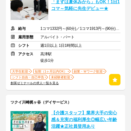
「まずは夏休みから」もOK！1日1
コマ～気軽に先生デビュー★
給与
1コマ1332円～(60分)／1コマ1913円～(90分) ※準備報告手当込み
雇用形態
アルバイト・パート
シフト
週1日以上 1日1時間以上
アクセス
高津駅
徒歩1分
大学生歓迎
短期（1ヶ月以内OK）
副業・Ｗワーク歓迎
シフト自由・自己申告
未経験者歓迎
創英ゼミナールの求人一覧を見る
ツクイ川崎梶ヶ谷（デイサービス）
【介護スタッフ】業界大手の安心
感＆充実の福利厚生◎幅広い年齢
活躍★正社員登用あり