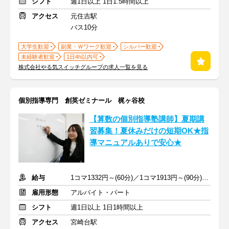
シフト
週1日以上 1日1.5時間以上
アクセス
元住吉駅
バス10分
大学生歓迎
副業・Ｗワーク歓迎
シルバー歓迎
未経験者歓迎
1日4h以内可
株式会社やる気スイッチグループの求人一覧を見る
個別指導専門 創英ゼミナール 梶ヶ谷校
【算数の個別指導塾講師】夏期講
習募集！夏休みだけの短期OK★指
導マニュアルありで安心★
給与
1コマ1332円～(60分)／1コマ1913円～(90分) ※準備報告手当込み
雇用形態
アルバイト・パート
シフト
週1日以上 1日1時間以上
アクセス
宮崎台駅