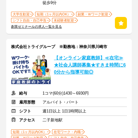
徒歩9分
大学生歓迎
短期（1ヶ月以内OK）
副業・Ｗワーク歓迎
シフト自由・自己申告
未経験者歓迎
創英ゼミナールの求人一覧を見る
株式会社トライグループ ※勤務地：神奈川県川崎市
【オンライン家庭教師】≪在宅≫
★社会人講師募集★すきま時間に6
0分から指導可能◎
給与
1コマ(60分)1430～6930円
雇用形態
アルバイト・パート
シフト
週1日以上 1日1時間以上
アクセス
二子新地駅
短期（1ヶ月以内OK）
在宅ワーク・内職