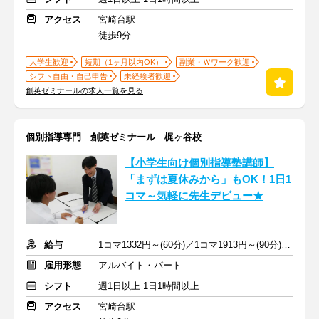
アクセス
宮崎台駅
徒歩9分
大学生歓迎
短期（1ヶ月以内OK）
副業・Ｗワーク歓迎
シフト自由・自己申告
未経験者歓迎
創英ゼミナールの求人一覧を見る
個別指導専門 創英ゼミナール 梶ヶ谷校
【小学生向け個別指導塾講師】
「まずは夏休みから」もOK！1日1
コマ～気軽に先生デビュー★
給与
1コマ1332円～(60分)／1コマ1913円～(90分) ※準備報告手当込み
雇用形態
アルバイト・パート
シフト
週1日以上 1日1時間以上
アクセス
宮崎台駅