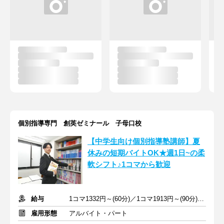
個別指導専門 創英ゼミナール 子母口校
【中学生向け個別指導塾講師】夏
休みの短期バイトOK★週1日~の柔
軟シフト♪1コマから歓迎
給与
1コマ1332円～(60分)／1コマ1913円～(90分) ※準備報告手当込み
雇用形態
アルバイト・パート