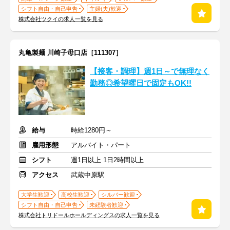
シフト自由・自己申告
主婦(夫)歓迎
株式会社ツクイの求人一覧を見る
丸亀製麺 川崎子母口店［111307］
【接客・調理】週1日～で無理なく
勤務◎希望曜日で固定もOK!!
給与
時給1280円～
雇用形態
アルバイト・パート
シフト
週1日以上 1日2時間以上
アクセス
武蔵中原駅
大学生歓迎
高校生歓迎
シルバー歓迎
シフト自由・自己申告
未経験者歓迎
株式会社トリドールホールディングスの求人一覧を見る