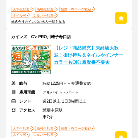
大学生歓迎
高校生歓迎
副業・Ｗワーク歓迎
ネイル可
シルバー歓迎
株式会社カインズの求人一覧を見る
カインズ C'z PRO川崎子母口店
【レジ・商品補充】未経験大歓
迎！掛け持ち＆ネイルやインナー
カラーもOK♪履歴書不要★
給与
時給1225円～＋交通費支給
雇用形態
アルバイト・パート
シフト
週2日以上 1日3時間以上
アクセス
武蔵中原駅
車7分
大学生歓迎
高校生歓迎
副業・Ｗワーク歓迎
ネイル可
シルバー歓迎