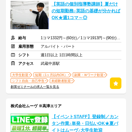
【英語の個別指導塾講師】夏だけ
の短期勤務♪英語の基礎が分かれば
OK★週1コマ～◎
給与
1コマ1332円～(60分)／1コマ1913円～(90分) ※準備報告手当込み
雇用形態
アルバイト・パート
シフト
週1日以上 1日1時間以上
アクセス
武蔵中原駅
大学生歓迎
短期（1ヶ月以内OK）
副業・Ｗワーク歓迎
シフト自由・自己申告
未経験者歓迎
創英ゼミナールの求人一覧を見る
株式会社ムーヴ ※高津エリア
【イベントSTAFF】登録制／カン
タン作業♪単発・日払いOK★夏バ
イトはムーヴ♪大学生歓迎