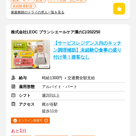
副業・Ｗワーク歓迎
シフト自由・自己申告
未経験者歓迎
家庭教師のトライの求人一覧を見る
株式会社LEOC ブランシエールケア溝の口/202250
【サービスレジデンス内のキッチ
ン調理補助】未経験◎食事の盛り
付け等！接客なし
給与
時給1300円 ＋交通費全額支給
雇用形態
アルバイト・パート
シフト
週2日以上
アクセス
梶が谷駅
徒歩11分
オンライン面接可
1
あと
日