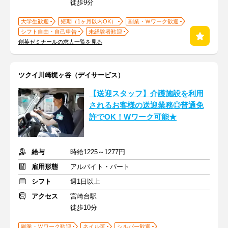
徒歩9分
大学生歓迎
短期（1ヶ月以内OK）
副業・Ｗワーク歓迎
シフト自由・自己申告
未経験者歓迎
創英ゼミナールの求人一覧を見る
ツクイ川崎梶ヶ谷（デイサービス）
【送迎スタッフ】介護施設を利用
されるお客様の送迎業務◎普通免
許でOK！Wワーク可能★
給与
時給1225～1277円
雇用形態
アルバイト・パート
シフト
週1日以上
アクセス
宮崎台駅
徒歩10分
副業・Ｗワーク歓迎
ネイル可
シルバー歓迎