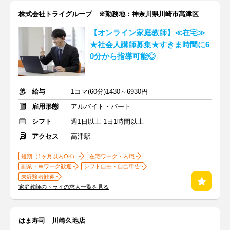
株式会社トライグループ ※勤務地：神奈川県川崎市高津区
【オンライン家庭教師】≪在宅≫
★社会人講師募集★すきま時間に6
0分から指導可能◎
給与
1コマ(60分)1430～6930円
雇用形態
アルバイト・パート
シフト
週1日以上 1日1時間以上
アクセス
高津駅
短期（1ヶ月以内OK）
在宅ワーク・内職
副業・Ｗワーク歓迎
シフト自由・自己申告
未経験者歓迎
家庭教師のトライの求人一覧を見る
はま寿司 川崎久地店