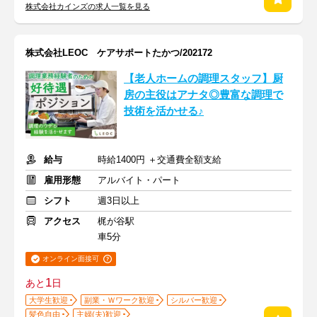
株式会社カインズの求人一覧を見る
株式会社LEOC ケアサポートたかつ/202172
【老人ホームの調理スタッフ】厨
房の主役はアナタ◎豊富な調理で
技術を活かせる♪
給与
時給1400円 ＋交通費全額支給
雇用形態
アルバイト・パート
シフト
週3日以上
アクセス
梶が谷駅
車5分
オンライン面接可
1
あと
日
大学生歓迎
副業・Ｗワーク歓迎
シルバー歓迎
髪色自由
主婦(夫)歓迎