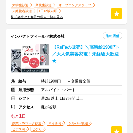
大学生歓迎
高校生歓迎
オープニングスタッフ
未経験者歓迎
1日4h以内可
株式会社はま寿司の求人一覧を見る
他の店舗
インパクトフィールド株式会社
【ReFaの販売】＼高時給1900円~
／大人気美容家電！未経験大歓迎
★
給与
時給1900円~ ＋交通費全額
雇用形態
アルバイト・パート
シフト
週2日以上 1日7時間以上
アクセス
梶が谷駅
1
あと
日
副業・Ｗワーク歓迎
ネイル可
シルバー歓迎
ピアス可
ヒゲ可