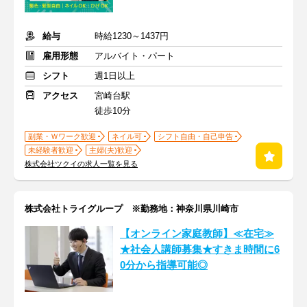
給与
時給1230～1437円
雇用形態
アルバイト・パート
シフト
週1日以上
アクセス
宮崎台駅
徒歩10分
副業・Ｗワーク歓迎
ネイル可
シフト自由・自己申告
未経験者歓迎
主婦(夫)歓迎
株式会社ツクイの求人一覧を見る
株式会社トライグループ ※勤務地：神奈川県川崎市
【オンライン家庭教師】≪在宅≫
★社会人講師募集★すきま時間に6
0分から指導可能◎