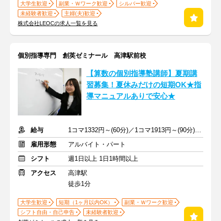
大学生歓迎
副業・Ｗワーク歓迎
シルバー歓迎
未経験者歓迎
主婦(夫)歓迎
株式会社LEOCの求人一覧を見る
個別指導専門 創英ゼミナール 高津駅前校
【算数の個別指導塾講師】夏期講
習募集！夏休みだけの短期OK★指
導マニュアルありで安心★
給与
1コマ1332円～(60分)／1コマ1913円～(90分) ※準備報告手当込み
雇用形態
アルバイト・パート
シフト
週1日以上 1日1時間以上
アクセス
高津駅
徒歩1分
大学生歓迎
短期（1ヶ月以内OK）
副業・Ｗワーク歓迎
シフト自由・自己申告
未経験者歓迎