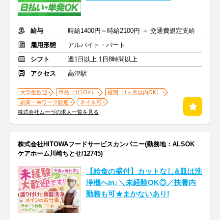
給与
時給1400円～時給2100円 ＋ 交通費規定支給
雇用形態
アルバイト・パート
シフト
週1日以上 1日8時間以上
アクセス
高津駅
大学生歓迎
単発（1日OK）
短期（1ヶ月以内OK）
副業・Ｗワーク歓迎
ネイル可
株式会社ムーヴの求人一覧を見る
株式会社HITOWAフードサービスカンパニー(勤務地：ALSOK
ケアホーム川崎ちとせ/12745)
【給食の盛付】カットなし&皿は洗
浄機へin♪＼未経験OK◎／扶養内
勤務も可★まかないあり!