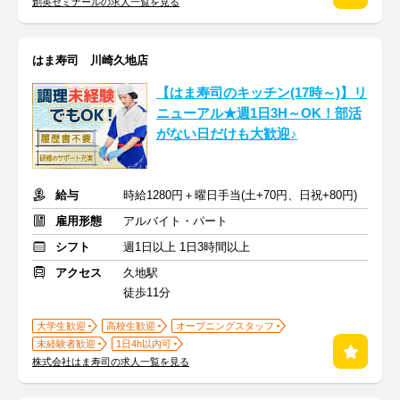
創英ゼミナールの求人一覧を見る
はま寿司 川崎久地店
【はま寿司のキッチン(17時～)】リ
ニューアル★週1日3H～OK！部活
がない日だけも大歓迎♪
給与
時給1280円＋曜日手当(土+70円、日祝+80円)
雇用形態
アルバイト・パート
シフト
週1日以上 1日3時間以上
アクセス
久地駅
徒歩11分
大学生歓迎
高校生歓迎
オープニングスタッフ
未経験者歓迎
1日4h以内可
株式会社はま寿司の求人一覧を見る