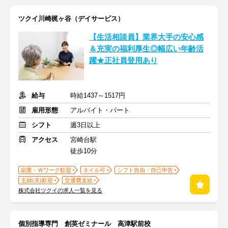
ツクイ川崎梶ヶ谷（デイサービス）
【生活相談員】業界大手の安心感
＆充実の福利厚生◎幅広い年齢活
躍★正社員登用あり
給与
時給1437～1517円
雇用形態
アルバイト・パート
シフト
週3日以上
アクセス
宮崎台駅
徒歩10分
副業・Ｗワーク歓迎
ネイル可
シフト自由・自己申告
主婦(夫)歓迎
交通費支給
株式会社ツクイの求人一覧を見る
個別指導専門 創英ゼミナール 高津駅前校