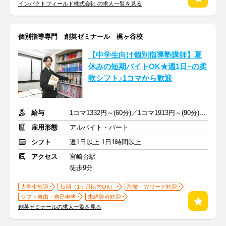
インパクトフィールド株式会社 の求人一覧を見る
個別指導専門 創英ゼミナール 梶ヶ谷校
【中学生向け個別指導塾講師】夏
休みの短期バイトOK★週1日~の柔
軟シフト♪1コマから歓迎
給与
1コマ1332円～(60分)／1コマ1913円～(90分) ※準備報告手当込み
雇用形態
アルバイト・パート
シフト
週1日以上 1日1時間以上
アクセス
宮崎台駅
徒歩9分
大学生歓迎
短期（1ヶ月以内OK）
副業・Ｗワーク歓迎
シフト自由・自己申告
未経験者歓迎
創英ゼミナールの求人一覧を見る