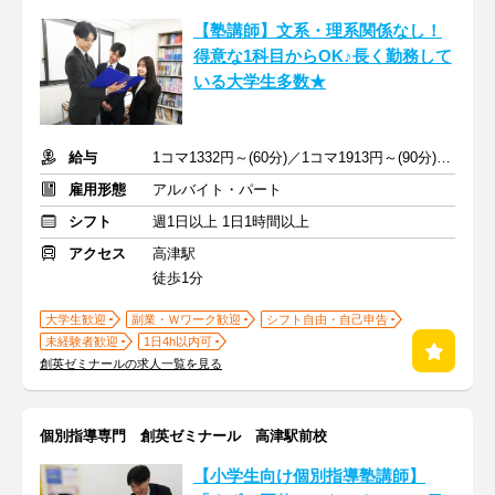
【塾講師】文系・理系関係なし！
得意な1科目からOK♪長く勤務して
いる大学生多数★
給与
1コマ1332円～(60分)／1コマ1913円～(90分) ※準備報告手当込み
雇用形態
アルバイト・パート
シフト
週1日以上 1日1時間以上
アクセス
高津駅
徒歩1分
大学生歓迎
副業・Ｗワーク歓迎
シフト自由・自己申告
未経験者歓迎
1日4h以内可
創英ゼミナールの求人一覧を見る
個別指導専門 創英ゼミナール 高津駅前校
【小学生向け個別指導塾講師】