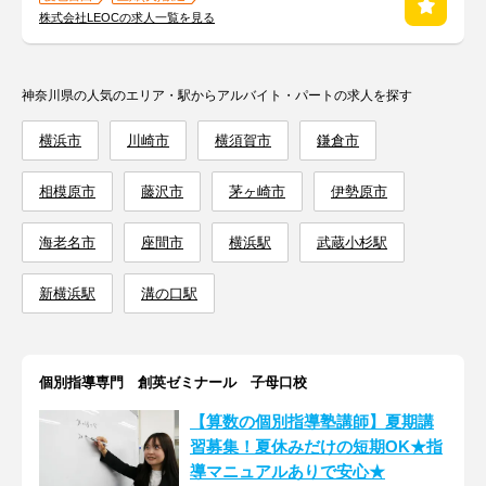
株式会社LEOCの求人一覧を見る
神奈川県の人気のエリア・駅からアルバイト・パートの求人を探す
横浜市
川崎市
横須賀市
鎌倉市
相模原市
藤沢市
茅ヶ崎市
伊勢原市
海老名市
座間市
横浜駅
武蔵小杉駅
新横浜駅
溝の口駅
個別指導専門 創英ゼミナール 子母口校
【算数の個別指導塾講師】夏期講
習募集！夏休みだけの短期OK★指
導マニュアルありで安心★