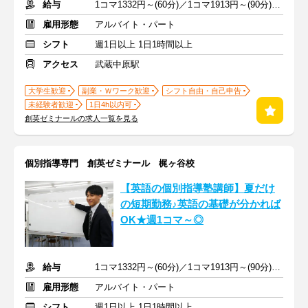
給与
1コマ1332円～(60分)／1コマ1913円～(90分) ※準備報告手当込み
雇用形態
アルバイト・パート
シフト
週1日以上 1日1時間以上
アクセス
武蔵中原駅
大学生歓迎
副業・Ｗワーク歓迎
シフト自由・自己申告
未経験者歓迎
1日4h以内可
創英ゼミナールの求人一覧を見る
個別指導専門 創英ゼミナール 梶ヶ谷校
【英語の個別指導塾講師】夏だけ
の短期勤務♪英語の基礎が分かれば
OK★週1コマ～◎
給与
1コマ1332円～(60分)／1コマ1913円～(90分) ※準備報告手当込み
雇用形態
アルバイト・パート
シフト
週1日以上 1日1時間以上