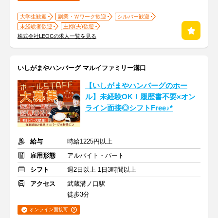
大学生歓迎
副業・Ｗワーク歓迎
シルバー歓迎
未経験者歓迎
主婦(夫)歓迎
株式会社LEOCの求人一覧を見る
いしがまやハンバーグ マルイファミリー溝口
【いしがまやハンバーグのホー
ル】未経験OK！履歴書不要×オン
ライン面接◎シフトFree♪*
給与
時給1225円以上
雇用形態
アルバイト・パート
シフト
週2日以上 1日3時間以上
アクセス
武蔵溝ノ口駅
徒歩3分
オンライン面接可