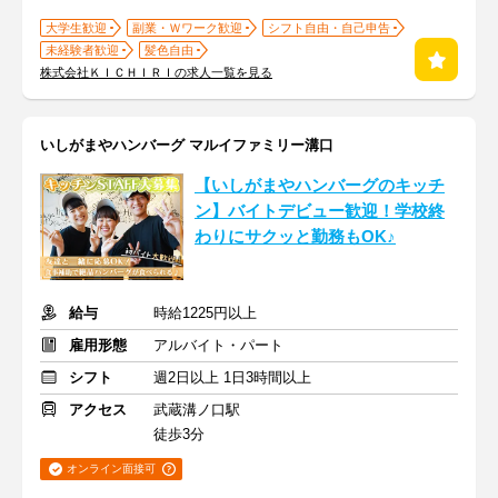
大学生歓迎
副業・Ｗワーク歓迎
シフト自由・自己申告
未経験者歓迎
髪色自由
株式会社ＫＩＣＨＩＲＩの求人一覧を見る
いしがまやハンバーグ マルイファミリー溝口
【いしがまやハンバーグのキッチ
ン】バイトデビュー歓迎！学校終
わりにサクッと勤務もOK♪
給与
時給1225円以上
雇用形態
アルバイト・パート
シフト
週2日以上 1日3時間以上
アクセス
武蔵溝ノ口駅
徒歩3分
オンライン面接可