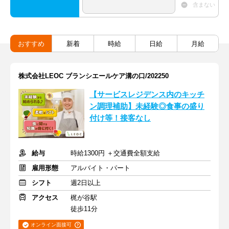
含まない
おすすめ
新着
時給
日給
月給
株式会社LEOC ブランシエールケア溝の口/202250
【サービスレジデンス内のキッチ
ン調理補助】未経験◎食事の盛り
付け等！接客なし
給与
時給1300円 ＋交通費全額支給
雇用形態
アルバイト・パート
シフト
週2日以上
アクセス
梶が谷駅
徒歩11分
オンライン面接可