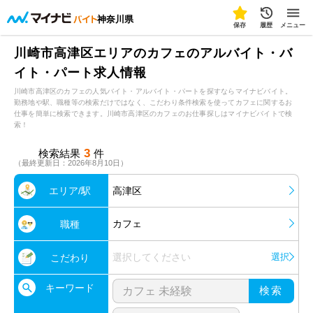
神奈川県
保存
履歴
メニュー
川崎市高津区エリアのカフェのアルバイト・バ
イト・パート求人情報
川崎市高津区のカフェの人気バイト・アルバイト・パートを探すならマイナビバイト。
勤務地や駅、職種等の検索だけではなく、こだわり条件検索を使ってカフェに関するお
仕事を簡単に検索できます。川崎市高津区のカフェのお仕事探しはマイナビバイトで検
索！
3
検索結果
件
（最終更新日：2026年8月10日）
エリア/駅
高津区
カフェ
職種
選択してください
選択
こだわり
キーワード
検索