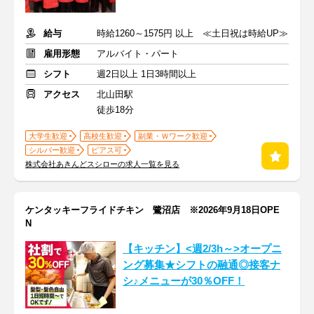
給与
時給1260～1575円 以上 ≪土日祝は時給UP≫
雇用形態
アルバイト・パート
シフト
週2日以上 1日3時間以上
アクセス
北山田駅
徒歩18分
大学生歓迎
高校生歓迎
副業・Ｗワーク歓迎
シルバー歓迎
ピアス可
株式会社あきんどスシローの求人一覧を見る
ケンタッキーフライドチキン 鷺沼店 ※2026年9月18日OPE
N
【キッチン】<週2/3h～>オープニ
ング募集★シフトの融通◎接客ナ
シ♪メニューが30％OFF！