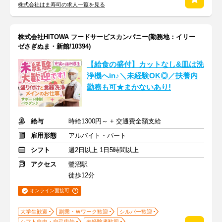
株式会社はま寿司の求人一覧を見る
株式会社HITOWA フードサービスカンパニー(勤務地：イリー
ゼさぎぬま・新館/10394)
【給食の盛付】カットなし&皿は洗
浄機へin♪＼未経験OK◎／扶養内
勤務も可★まかないあり!
給与
時給1300円～ + 交通費全額支給
雇用形態
アルバイト・パート
シフト
週2日以上 1日5時間以上
アクセス
鷺沼駅
徒歩12分
オンライン面接可
大学生歓迎
副業・Ｗワーク歓迎
シルバー歓迎
シフト自由・自己申告
未経験者歓迎