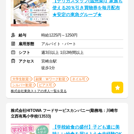
【デリカスタッフ(温惣菜)】家族も
使える20％引き買物券を毎月配布
★安定の東急グループ★
給与
時給1225円～1250円
雇用形態
アルバイト・パート
シフト
週3日以上 1日2時間以上
アクセス
宮崎台駅
徒歩1分
大学生歓迎
副業・Ｗワーク歓迎
ネイル可
シルバー歓迎
ピアス可
株式会社東急ストアの求人一覧を見る
株式会社HITOWA フードサービスカンパニー(勤務地：川崎市
立西有馬小学校/13533)
【学校給食の盛付】子ども達に美