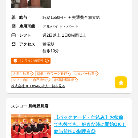
給与
時給1550円～ + 交通費全額支給
雇用形態
アルバイト・パート
シフト
週2日以上 1日8時間以上
アクセス
鷺沼駅
徒歩19分
オンライン面接可
大学生歓迎
副業・Ｗワーク歓迎
シルバー歓迎
シフト自由・自己申告
未経験者歓迎
株式会社HITOWAの求人一覧を見る
スシロー 川崎野川店
【バックヤード・仕込み】お盆前
でも後でも、好きな時に開始OK！
給与前払い制度有◎