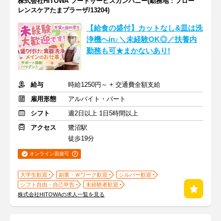
株式会社HITOWA フードサービスカンパニー(勤務地：フロー
レンスケアたまプラーザ/13204)
【給食の盛付】カットなし&皿は洗
浄機へin♪＼未経験OK◎／扶養内
勤務も可★まかないあり!
給与
時給1250円～ + 交通費全額支給
雇用形態
アルバイト・パート
シフト
週2日以上 1日5時間以上
アクセス
鷺沼駅
徒歩19分
オンライン面接可
大学生歓迎
副業・Ｗワーク歓迎
シルバー歓迎
シフト自由・自己申告
未経験者歓迎
株式会社HITOWAの求人一覧を見る