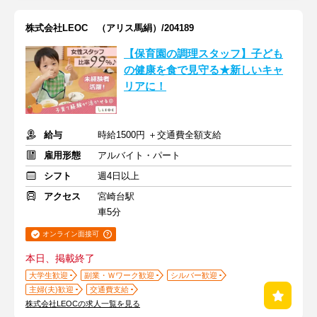
株式会社LEOC （アリス馬絹）/204189
【保育園の調理スタッフ】子ども
の健康を食で見守る★新しいキャ
リアに！
給与
時給1500円 ＋交通費全額支給
雇用形態
アルバイト・パート
シフト
週4日以上
アクセス
宮崎台駅
車5分
オンライン面接可
本日、掲載終了
大学生歓迎
副業・Ｗワーク歓迎
シルバー歓迎
主婦(夫)歓迎
交通費支給
株式会社LEOCの求人一覧を見る