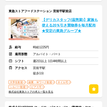
東急ストアフードステーション 宮前平駅前店
【デリカスタッフ(温惣菜)】家族も
使える20％引き買物券を毎月配布
★安定の東急グループ★
給与
時給1225円
雇用形態
アルバイト・パート
シフト
週2日以上 1日4時間以上
アクセス
宮前平駅
徒歩1分
大学生歓迎
副業・Ｗワーク歓迎
ネイル可
シルバー歓迎
ピアス可
株式会社東急ストアの求人一覧を見る