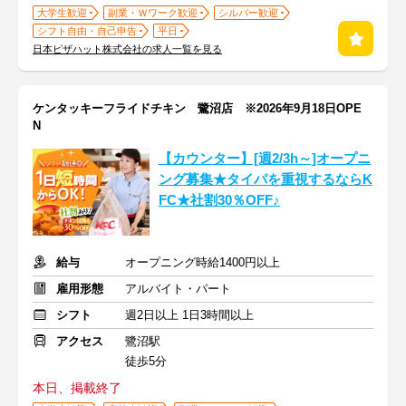
大学生歓迎
副業・Ｗワーク歓迎
シルバー歓迎
シフト自由・自己申告
平日
日本ピザハット株式会社の求人一覧を見る
ケンタッキーフライドチキン 鷺沼店 ※2026年9月18日OPE
N
【カウンター】[週2/3‍h～]オープニ
ング募集★タイパを重視するならK
FC★社割30％OFF♪
給与
オープニング時給1400円以上
雇用形態
アルバイト・パート
シフト
週2日以上 1日3時間以上
アクセス
鷺沼駅
徒歩5分
本日、掲載終了