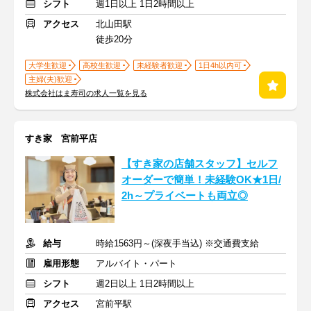
シフト
週1日以上 1日2時間以上
アクセス
北山田駅
徒歩20分
大学生歓迎
高校生歓迎
未経験者歓迎
1日4h以内可
主婦(夫)歓迎
株式会社はま寿司の求人一覧を見る
すき家 宮前平店
【すき家の店舗スタッフ】セルフ
オーダーで簡単！未経験OK★1日/
2h～プライベートも両立◎
給与
時給1563円～(深夜手当込) ※交通費支給
雇用形態
アルバイト・パート
シフト
週2日以上 1日2時間以上
アクセス
宮前平駅