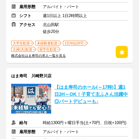
雇用形態
アルバイト・パート
シフト
週1日以上 1日2時間以上
アクセス
北山田駅
徒歩20分
大学生歓迎
未経験者歓迎
1日4h以内可
主婦(夫)歓迎
留学生歓迎
株式会社はま寿司の求人一覧を見る
はま寿司 川崎野川店
【はま寿司のホール(～17時)】週1
日2H～OK！子育て主ふさん活躍中
◎パートデビューも♪
給与
時給1300円＋曜日手当(土+70円、日祝+100円)
雇用形態
アルバイト・パート