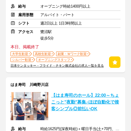
給与
オープニング時給1400円以上
雇用形態
アルバイト・パート
シフト
週2日以上 1日3時間以上
アクセス
鷺沼駅
徒歩5分
本日、掲載終了
大学生歓迎
高校生歓迎
副業・Ｗワーク歓迎
シルバー歓迎
オープニングスタッフ
日本ケンタッキー・フライド・チキン株式会社の求人一覧を見る
はま寿司 川崎野川店
【はま寿司のホール】22:00～ちょ
こっと"夜勤"募集♪ほぼ自動化で接
客シンプル◎前払いOK
給与
時給1625円(深夜時給)＋曜日手当(土+70円、日祝+100円)