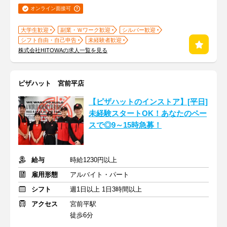
オンライン面接可
大学生歓迎
副業・Ｗワーク歓迎
シルバー歓迎
シフト自由・自己申告
未経験者歓迎
株式会社HITOWAの求人一覧を見る
ピザハット 宮前平店
【ピザハットのインストア】[平日]
未経験スタートOK！あなたのペー
スで◎9～15時急募！
給与
時給1230円以上
雇用形態
アルバイト・パート
シフト
週1日以上 1日3時間以上
アクセス
宮前平駅
徒歩6分