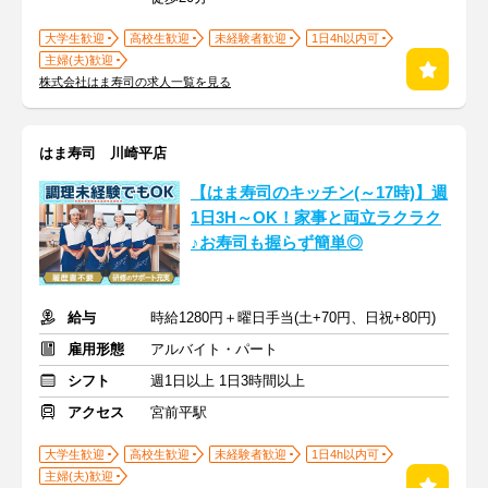
大学生歓迎
高校生歓迎
未経験者歓迎
1日4h以内可
主婦(夫)歓迎
株式会社はま寿司の求人一覧を見る
はま寿司 川崎平店
【はま寿司のキッチン(～17時)】週
1日3H～OK！家事と両立ラクラク
♪お寿司も握らず簡単◎
給与
時給1280円＋曜日手当(土+70円、日祝+80円)
雇用形態
アルバイト・パート
シフト
週1日以上 1日3時間以上
アクセス
宮前平駅
大学生歓迎
高校生歓迎
未経験者歓迎
1日4h以内可
主婦(夫)歓迎