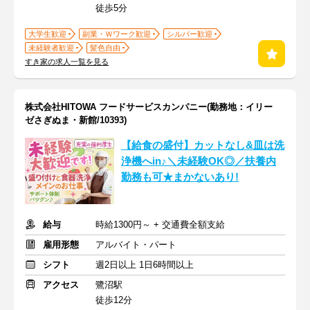
徒歩5分
大学生歓迎
副業・Ｗワーク歓迎
シルバー歓迎
未経験者歓迎
髪色自由
すき家の求人一覧を見る
株式会社HITOWA フードサービスカンパニー(勤務地：イリー
ゼさぎぬま・新館/10393)
【給食の盛付】カットなし&皿は洗
浄機へin♪＼未経験OK◎／扶養内
勤務も可★まかないあり!
給与
時給1300円～ + 交通費全額支給
雇用形態
アルバイト・パート
シフト
週2日以上 1日6時間以上
アクセス
鷺沼駅
徒歩12分