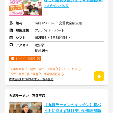
味しい給食を届けよう★未経験OK
♪まかないあり
給与
時給1230円～ + 交通費全額支給
雇用形態
アルバイト・パート
シフト
週2日以上 1日6時間以上
アクセス
鷺沼駅
徒歩16分
オンライン面接可
大学生歓迎
副業・Ｗワーク歓迎
シルバー歓迎
シフト自由・自己申告
未経験者歓迎
株式会社HITOWAの求人一覧を見る
丸源ラーメン 宮前平店
【丸源ラーメンのキッチン】初バ
イトに◎まずは皿洗いや調理補助