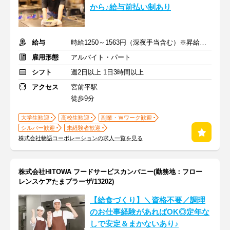
から♪給与前払い制あり
給与
時給1250～1563円（深夜手当含む）※昇給は随時あり
雇用形態
アルバイト・パート
シフト
週2日以上 1日3時間以上
アクセス
宮前平駅
徒歩9分
大学生歓迎
高校生歓迎
副業・Ｗワーク歓迎
シルバー歓迎
未経験者歓迎
株式会社物語コーポレーションの求人一覧を見る
株式会社HITOWA フードサービスカンパニー(勤務地：フロー
レンスケアたまプラーザ/13202)
【給食づくり】＼資格不要／調理
のお仕事経験があればOK◎定年な
しで安定＆まかないあり♪