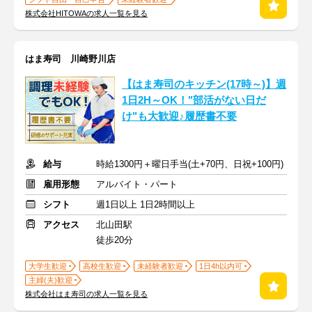
株式会社HITOWAの求人一覧を見る
はま寿司 川崎野川店
【はま寿司のキッチン(17時～)】週
1日2H～OK！"部活がない日だ
け"も大歓迎♪履歴書不要
給与
時給1300円＋曜日手当(土+70円、日祝+100円)
雇用形態
アルバイト・パート
シフト
週1日以上 1日2時間以上
アクセス
北山田駅
徒歩20分
大学生歓迎
高校生歓迎
未経験者歓迎
1日4h以内可
主婦(夫)歓迎
株式会社はま寿司の求人一覧を見る