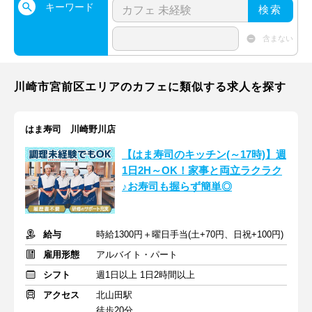
キーワード
検索
含まない
川崎市宮前区エリアのカフェに類似する求人を探す
はま寿司 川崎野川店
【はま寿司のキッチン(～17時)】週
1日2H～OK！家事と両立ラクラク
♪お寿司も握らず簡単◎
給与
時給1300円＋曜日手当(土+70円、日祝+100円)
雇用形態
アルバイト・パート
シフト
週1日以上 1日2時間以上
アクセス
北山田駅
徒歩20分