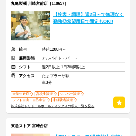
丸亀製麺 川崎宮前店［110657］
【接客・調理】週2日～で無理なく
勤務◎希望曜日で固定もOK!!
給与
時給1280円～
雇用形態
アルバイト・パート
シフト
週2日以上 1日3時間以上
アクセス
たまプラーザ駅
車3分
大学生歓迎
高校生歓迎
シルバー歓迎
シフト自由・自己申告
未経験者歓迎
株式会社トリドールホールディングスの求人一覧を見る
東急ストア 宮崎台店