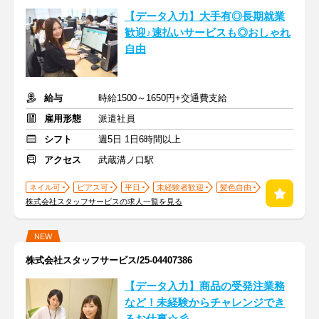
【データ入力】大手有◎長期就業
歓迎♪速払いサービスも◎おしゃれ
自由
給与
時給1500～1650円+交通費支給
雇用形態
派遣社員
シフト
週5日 1日6時間以上
アクセス
武蔵溝ノ口駅
ネイル可
ピアス可
平日
未経験者歓迎
髪色自由
株式会社スタッフサービスの求人一覧を見る
NEW
株式会社スタッフサービス/25-04407386
【データ入力】商品の受発注業務
など！未経験からチャレンジでき