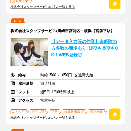
交通費支給
株式会社スタッフサービスの求人一覧を見る
NEW
株式会社スタッフサービス/川崎市宮前区・横浜【宮前平駅】
【データ入力等の作業】未経験の
方多数の職場あり♪短期も長期もO
K！WEB登録◎
給与
時給1500～1650円+交通費支給
雇用形態
派遣社員
シフト
週5日 1日6時間以上
アクセス
宮前平駅
ネイル可
ピアス可
平日
未経験者歓迎
髪色自由
株式会社スタッフサービスの求人一覧を見る