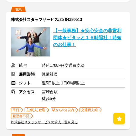
NEW
株式会社スタッフサービス/25-04380513
【一般事務】★安心安全の非営利
団体★ピタッと１６時退社！時短
のお仕事！
給与
時給1700円+交通費支給
雇用形態
派遣社員
シフト
週5日以上 1日6時間以上
アクセス
宮崎台駅
徒歩5分
平日
主婦(夫)歓迎
駅から5分以内
交通費支給
履歴書不要
株式会社スタッフサービスの求人一覧を見る