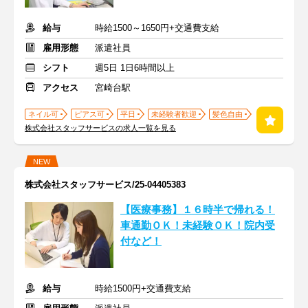
給与
時給1500～1650円+交通費支給
雇用形態
派遣社員
シフト
週5日 1日6時間以上
アクセス
宮崎台駅
ネイル可
ピアス可
平日
未経験者歓迎
髪色自由
株式会社スタッフサービスの求人一覧を見る
NEW
株式会社スタッフサービス/25-04405383
【医療事務】１６時半で帰れる！
車通勤ＯＫ！未経験ＯＫ！院内受
付など！
給与
時給1500円+交通費支給