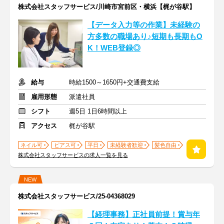
株式会社スタッフサービス/川崎市宮前区・横浜【梶が谷駅】
【データ入力等の作業】未経験の
方多数の職場あり♪短期も長期もO
K！WEB登録◎
給与
時給1500～1650円+交通費支給
雇用形態
派遣社員
シフト
週5日 1日6時間以上
アクセス
梶が谷駅
ネイル可
ピアス可
平日
未経験者歓迎
髪色自由
株式会社スタッフサービスの求人一覧を見る
NEW
株式会社スタッフサービス/25-04368029
【経理事務】正社員前提！賞与年