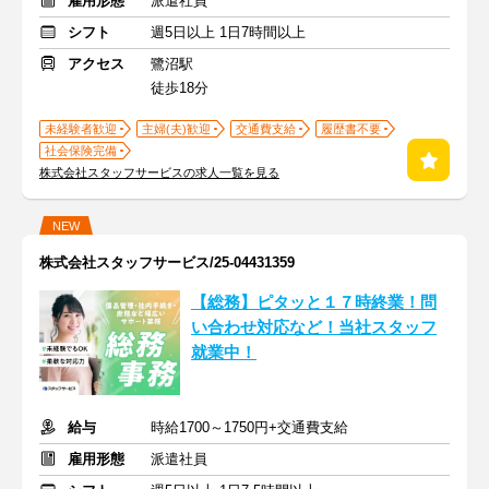
雇用形態
派遣社員
シフト
週5日以上 1日7時間以上
アクセス
鷺沼駅
徒歩18分
未経験者歓迎
主婦(夫)歓迎
交通費支給
履歴書不要
社会保険完備
株式会社スタッフサービスの求人一覧を見る
NEW
株式会社スタッフサービス/25-04431359
【総務】ピタッと１７時終業！問
い合わせ対応など！当社スタッフ
就業中！
給与
時給1700～1750円+交通費支給
雇用形態
派遣社員