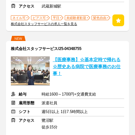
アクセス
武蔵新城駅
ネイル可
ピアス可
平日
未経験者歓迎
髪色自由
株式会社スタッフサービスの求人一覧を見る
NEW
株式会社スタッフサービス/25-04348755
【医療事務】☆基本定時で帰れる
☆歴史ある病院で医療事務のお仕
事！
給与
時給1600～1700円+交通費支給
雇用形態
派遣社員
シフト
週5日以上 1日7.5時間以上
アクセス
鷺沼駅
徒歩15分