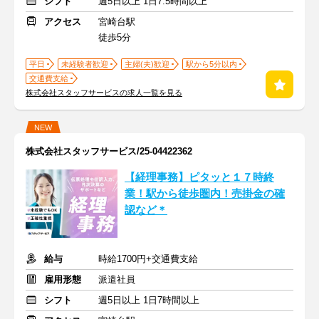
シフト
週5日以上 1日7.5時間以上
アクセス
宮崎台駅
徒歩5分
平日
未経験者歓迎
主婦(夫)歓迎
駅から5分以内
交通費支給
株式会社スタッフサービスの求人一覧を見る
NEW
株式会社スタッフサービス/25-04422362
【経理事務】ピタッと１７時終
業！駅から徒歩圏内！売掛金の確
認など＊
給与
時給1700円+交通費支給
雇用形態
派遣社員
シフト
週5日以上 1日7時間以上