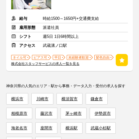
給与
時給1500～1650円+交通費支給
雇用形態
派遣社員
シフト
週5日 1日6時間以上
アクセス
武蔵溝ノ口駅
ネイル可
ピアス可
平日
未経験者歓迎
髪色自由
株式会社スタッフサービスの求人一覧を見る
神奈川県の人気のエリア・駅から事務・データ入力・受付の求人を探す
横浜市
川崎市
横須賀市
鎌倉市
相模原市
藤沢市
茅ヶ崎市
伊勢原市
海老名市
座間市
横浜駅
武蔵小杉駅