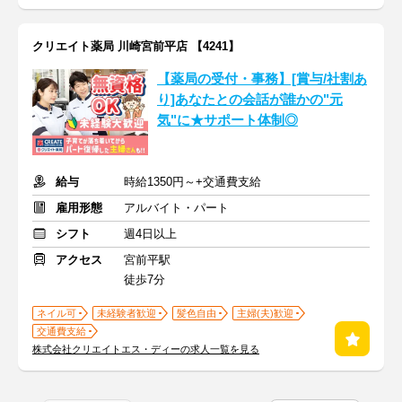
クリエイト薬局 川崎宮前平店 【4241】
【薬局の受付・事務】[賞与/社割あ
り]あなたとの会話が誰かの"元
気"に★サポート体制◎
給与
時給1350円～+交通費支給
雇用形態
アルバイト・パート
シフト
週4日以上
アクセス
宮前平駅
徒歩7分
ネイル可
未経験者歓迎
髪色自由
主婦(夫)歓迎
交通費支給
株式会社クリエイトエス・ディーの求人一覧を見る