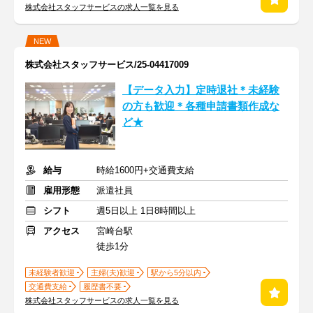
株式会社スタッフサービスの求人一覧を見る
NEW
株式会社スタッフサービス/25-04417009
【データ入力】定時退社＊未経験
の方も歓迎＊各種申請書類作成な
ど★
給与
時給1600円+交通費支給
雇用形態
派遣社員
シフト
週5日以上 1日8時間以上
アクセス
宮崎台駅
徒歩1分
未経験者歓迎
主婦(夫)歓迎
駅から5分以内
交通費支給
履歴書不要
株式会社スタッフサービスの求人一覧を見る