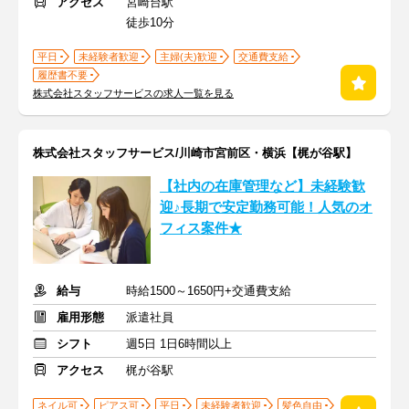
アクセス
宮崎台駅
徒歩10分
平日
未経験者歓迎
主婦(夫)歓迎
交通費支給
履歴書不要
株式会社スタッフサービスの求人一覧を見る
株式会社スタッフサービス/川崎市宮前区・横浜【梶が谷駅】
【社内の在庫管理など】未経験歓
迎♪長期で安定勤務可能！人気のオ
フィス案件★
給与
時給1500～1650円+交通費支給
雇用形態
派遣社員
シフト
週5日 1日6時間以上
アクセス
梶が谷駅
ネイル可
ピアス可
平日
未経験者歓迎
髪色自由