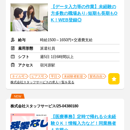
【データ入力等の作業】未経験の
方多数の職場あり♪短期も長期もO
K！WEB登録◎
給与
時給1500～1650円+交通費支給
雇用形態
派遣社員
シフト
週5日 1日6時間以上
アクセス
宿河原駅
ネイル可
ピアス可
平日
未経験者歓迎
髪色自由
株式会社スタッフサービスの求人一覧を見る
NEW
株式会社スタッフサービス/25-04380180
【医療事務】定時で帰れる☆未経
験ＯＫ！情報入力など！同業務者