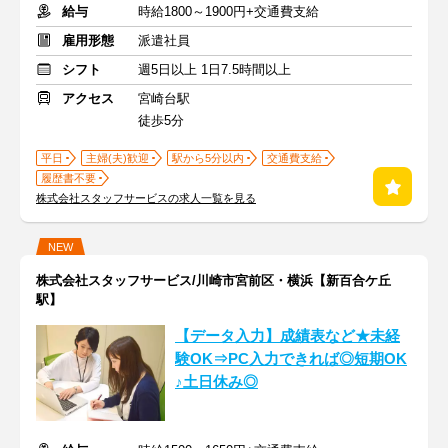
給与
時給1800～1900円+交通費支給
雇用形態
派遣社員
シフト
週5日以上 1日7.5時間以上
アクセス
宮崎台駅
徒歩5分
平日
主婦(夫)歓迎
駅から5分以内
交通費支給
履歴書不要
株式会社スタッフサービスの求人一覧を見る
NEW
株式会社スタッフサービス/川崎市宮前区・横浜【新百合ケ丘
駅】
【データ入力】成績表など★未経
験OK⇒PC入力できれば◎短期OK
♪土日休み◎