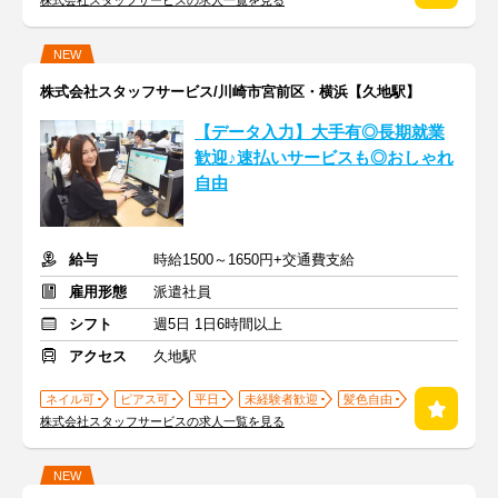
株式会社スタッフサービスの求人一覧を見る
NEW
株式会社スタッフサービス/川崎市宮前区・横浜【久地駅】
【データ入力】大手有◎長期就業
歓迎♪速払いサービスも◎おしゃれ
自由
給与
時給1500～1650円+交通費支給
雇用形態
派遣社員
シフト
週5日 1日6時間以上
アクセス
久地駅
ネイル可
ピアス可
平日
未経験者歓迎
髪色自由
株式会社スタッフサービスの求人一覧を見る
NEW