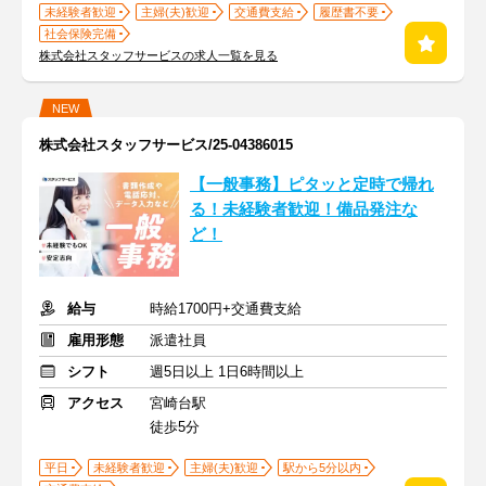
未経験者歓迎
主婦(夫)歓迎
交通費支給
履歴書不要
社会保険完備
株式会社スタッフサービスの求人一覧を見る
NEW
株式会社スタッフサービス/25-04386015
【一般事務】ピタッと定時で帰れ
る！未経験者歓迎！備品発注な
ど！
給与
時給1700円+交通費支給
雇用形態
派遣社員
シフト
週5日以上 1日6時間以上
アクセス
宮崎台駅
徒歩5分
平日
未経験者歓迎
主婦(夫)歓迎
駅から5分以内