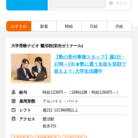
含まない
おすすめ
新着
時給
日給
月給
大学受験ナビオ 鷺沼校(栄光ゼミナール)
【塾の受付事務スタッフ】週2日・
17時～OK★塾に通う生徒を笑顔で
迎えよう♪大学生活躍中
給与
時給1230円～（16時以降：時給1260円～）
雇用形態
アルバイト・パート
シフト
週2日 1日3時間以上
アクセス
鷺沼駅
徒歩2分
大学生歓迎
未経験者歓迎
1日4h以内可