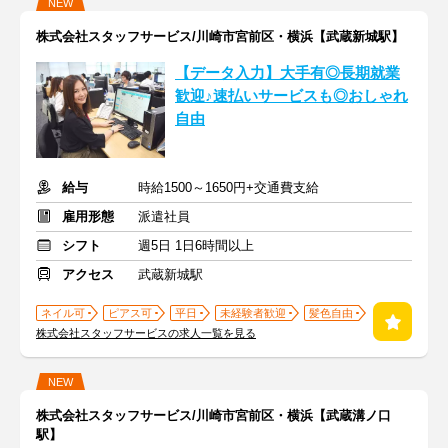
NEW
株式会社スタッフサービス/川崎市宮前区・横浜【武蔵新城駅】
【データ入力】大手有◎長期就業
歓迎♪速払いサービスも◎おしゃれ
自由
給与
時給1500～1650円+交通費支給
雇用形態
派遣社員
シフト
週5日 1日6時間以上
アクセス
武蔵新城駅
ネイル可
ピアス可
平日
未経験者歓迎
髪色自由
株式会社スタッフサービスの求人一覧を見る
NEW
株式会社スタッフサービス/川崎市宮前区・横浜【武蔵溝ノ口
駅】