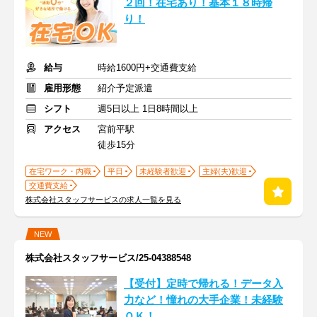
２回！在宅あり！基本１８時帰
り！
給与
時給1600円+交通費支給
雇用形態
紹介予定派遣
シフト
週5日以上 1日8時間以上
アクセス
宮前平駅
徒歩15分
在宅ワーク・内職
平日
未経験者歓迎
主婦(夫)歓迎
交通費支給
株式会社スタッフサービスの求人一覧を見る
NEW
株式会社スタッフサービス/25-04388548
【受付】定時で帰れる！データ入
力など！憧れの大手企業！未経験
ＯＫ！