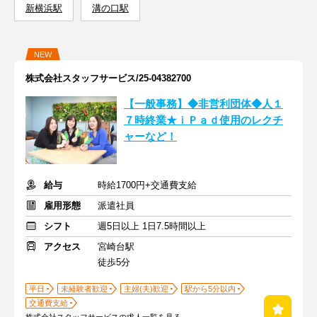
新横浜駅
溝の口駅
NEW
株式会社スタッフサービス/25-04382700
【一般事務】◆非営利団体◆人１
７時終業★ｉＰａｄ使用のレクチ
ャーなど！
給与
時給1700円+交通費支給
雇用形態
派遣社員
シフト
週5日以上 1日7.5時間以上
アクセス
宮崎台駅
徒歩5分
平日
未経験者歓迎
主婦(夫)歓迎
駅から5分以内
交通費支給