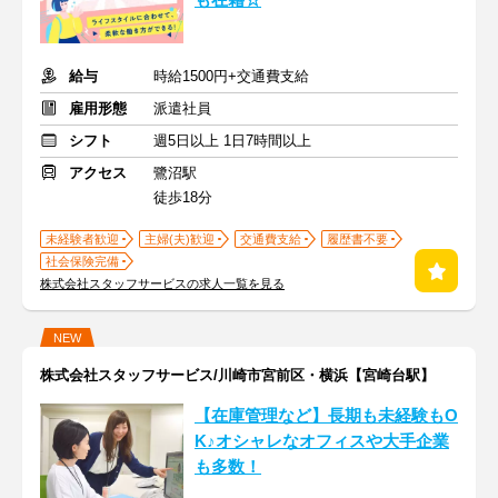
も在籍☆
給与
時給1500円+交通費支給
雇用形態
派遣社員
シフト
週5日以上 1日7時間以上
アクセス
鷺沼駅
徒歩18分
未経験者歓迎
主婦(夫)歓迎
交通費支給
履歴書不要
社会保険完備
株式会社スタッフサービスの求人一覧を見る
NEW
株式会社スタッフサービス/川崎市宮前区・横浜【宮崎台駅】
【在庫管理など】長期も未経験もO
K♪オシャレなオフィスや大手企業
も多数！