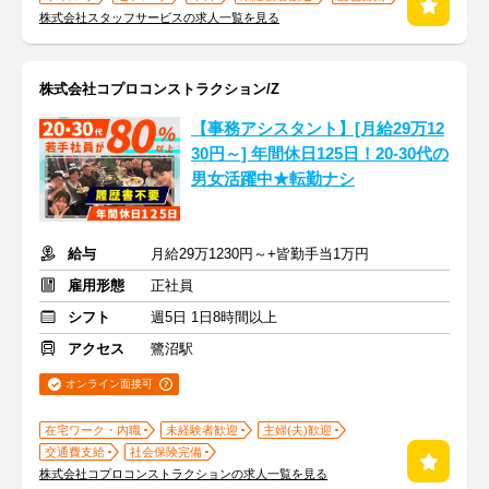
株式会社スタッフサービスの求人一覧を見る
株式会社コプロコンストラクション/Z
【事務アシスタント】[月給29万12
30円～] 年間休日125日！20-30代の
男女活躍中★転勤ナシ
給与
月給29万1230円～+皆勤手当1万円
雇用形態
正社員
シフト
週5日 1日8時間以上
アクセス
鷺沼駅
オンライン面接可
在宅ワーク・内職
未経験者歓迎
主婦(夫)歓迎
交通費支給
社会保険完備
株式会社コプロコンストラクションの求人一覧を見る