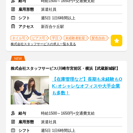
給与
時給1500～1650円+交通費支給
雇用形態
派遣社員
シフト
週5日 1日6時間以上
アクセス
新百合ケ丘駅
ネイル可
ピアス可
平日
未経験者歓迎
髪色自由
株式会社スタッフサービスの求人一覧を見る
NEW
株式会社スタッフサービス/川崎市宮前区・横浜【武蔵新城駅】
【在庫管理など】長期も未経験もO
K♪オシャレなオフィスや大手企業
も多数！
給与
時給1500～1650円+交通費支給
雇用形態
派遣社員
シフト
週5日 1日6時間以上