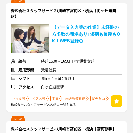
NEW
株式会社スタッフサービス/川崎市宮前区・横浜【向ケ丘遊園
駅】
【データ入力等の作業】未経験の
方多数の職場あり♪短期も長期もO
K！WEB登録◎
給与
時給1500～1650円+交通費支給
雇用形態
派遣社員
シフト
週5日 1日6時間以上
アクセス
向ケ丘遊園駅
ネイル可
ピアス可
平日
未経験者歓迎
髪色自由
株式会社スタッフサービスの求人一覧を見る
NEW
株式会社スタッフサービス/川崎市宮前区・横浜【宿河原駅】