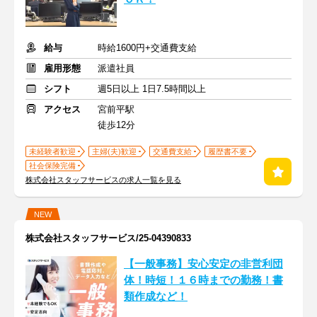
給与
時給1600円+交通費支給
雇用形態
派遣社員
シフト
週5日以上 1日7.5時間以上
アクセス
宮前平駅
徒歩12分
未経験者歓迎
主婦(夫)歓迎
交通費支給
履歴書不要
社会保険完備
株式会社スタッフサービスの求人一覧を見る
NEW
株式会社スタッフサービス/25-04390833
【一般事務】安心安定の非営利団
体！時短！１６時までの勤務！書
類作成など！