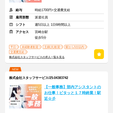
給与
時給1700円+交通費支給
雇用形態
派遣社員
シフト
週5日以上 1日6時間以上
アクセス
宮崎台駅
徒歩5分
平日
未経験者歓迎
主婦(夫)歓迎
駅から5分以内
交通費支給
株式会社スタッフサービスの求人一覧を見る
NEW
株式会社スタッフサービス/25-04383742
【一般事務】部内アシスタントの
お仕事！ピタッと１７時終業！駅
近☆彡