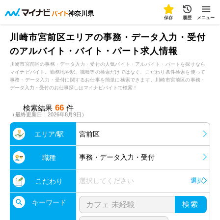
神奈川県
保存
履歴
メニュー
川崎市宮前区エリアの事務・データ入力・受付
のアルバイト・バイト・パート求人情報
川崎市宮前区の事務・データ入力・受付の人気バイト・アルバイト・パートを探すなら
マイナビバイト。勤務地や駅、職種等の検索だけではなく、こだわり条件検索を使って
事務・データ入力・受付に関するお仕事を簡単に検索できます。川崎市宮前区の事務・
データ入力・受付のお仕事探しはマイナビバイトで検索！
66
検索結果
件
（最終更新日：2026年8月9日）
エリア/駅
宮前区
事務・データ入力・受付
職種
選択してください
選択
こだわり
キーワード
検索