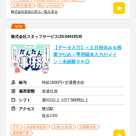
主婦(夫)歓迎
駅から5分以内
株式会社栄光の求人一覧を見る
NEW
株式会社スタッフサービス/25-04419530
【データ入力】＜土日祝休み＆残
業少なめ＞専用端末入力がメイ
ン！未経験ＯＫ◎
給与
時給1600円+交通費支給
雇用形態
派遣社員
シフト
週5日以上 1日7.5時間以上
アクセス
鷺沼駅
徒歩13分
平日
未経験者歓迎
主婦(夫)歓迎
交通費支給
履歴書不要