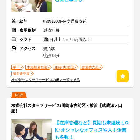
るお仕事☆彡
給与
時給1500円+交通費支給
雇用形態
派遣社員
シフト
週5日以上 1日7.5時間以上
アクセス
鷺沼駅
徒歩13分
平日
未経験者歓迎
主婦(夫)歓迎
交通費支給
履歴書不要
株式会社スタッフサービスの求人一覧を見る
NEW
株式会社スタッフサービス/川崎市宮前区・横浜【武蔵溝ノ口
駅】
【在庫管理など】長期も未経験もO
K♪オシャレなオフィスや大手企業
も多数！