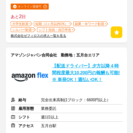
オンライン面接可
2
あと
日
大学生歓迎
短期（1ヶ月以内OK）
副業・Ｗワーク歓迎
シルバー歓迎
シフト自由・自己申告
株式会社ゼフィロスの求人一覧を見る
アマゾンジャパン合同会社 勤務地：五月台エリア
【配送ドライバー】夕方以降４時
間程度最大10,200円の報酬も可能!
※ 単発OK！週払いOK！
給与
完全出来高制(1ブロック：6600円以上）
雇用形態
業務委託
シフト
週1日以上
アクセス
五月台駅