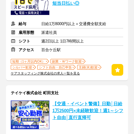
短当日払い◎
給与
日給1万8000円以上＋交通費全額支給
雇用形態
派遣社員
シフト
週2日以上 1日7時間以上
アクセス
百合ケ丘駅
短期（1ヶ月以内OK）
副業・Ｗワーク歓迎
シルバー歓迎
シフト自由・自己申告
主婦(夫)歓迎
ケアスタッフィング株式会社の求人一覧を見る
テイケイ株式会社 町田支社
【交通・イベント警備】日勤│日給
1万2500円×未経験歓迎！週1～シフ
ト自由│直行直帰可