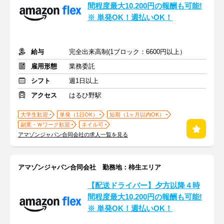
間程度最大10,200円の報酬も可能!
※ 単発OK！週払いOK！
給与
完全出来高制(1ブロック：6600円以上）
雇用形態
業務委託
シフト
週1日以上
アクセス
はるひ野駅
大学生歓迎
単発（1日OK）
短期（1ヶ月以内OK）
副業・Ｗワーク歓迎
ネイル可
アマゾンジャパン合同会社の求人一覧を見る
アマゾンジャパン合同会社 勤務地：柿生エリア
【配送ドライバー】夕方以降４時
間程度最大10,200円の報酬も可能!
※ 単発OK！週払いOK！