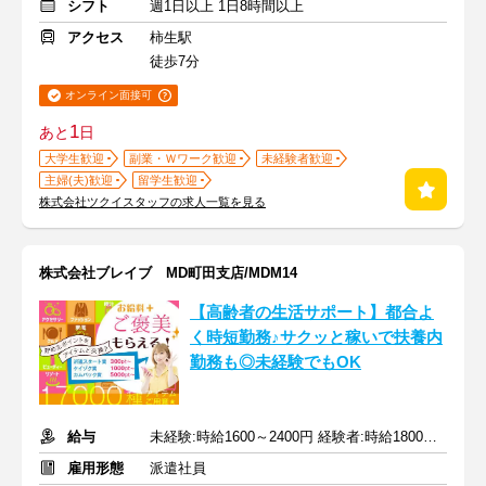
シフト
週1日以上 1日8時間以上
アクセス
柿生駅
徒歩7分
オンライン面接可
1
あと
日
大学生歓迎
副業・Ｗワーク歓迎
未経験者歓迎
主婦(夫)歓迎
留学生歓迎
株式会社ツクイスタッフの求人一覧を見る
株式会社ブレイブ MD町田支店/MDM14
【高齢者の生活サポート】都合よ
く時短勤務♪サクッと稼いで扶養内
勤務も◎未経験でもOK
給与
未経験:時給1600～2400円 経験者:時給1800～2700円+交通費全額
雇用形態
派遣社員