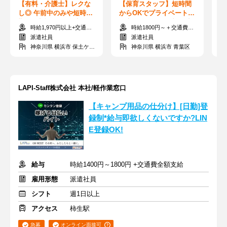
【有料・介護士】レクな
【保育スタッフ】短時間
【
し◎ 午前中のみや短時間
からOKでプライベートと
チ
勤務の相談OK！私生活と
両立◎子どもの笑顔や成
り
時給1,970円以上+交通費全額支給
時給1800円～＋交通費全額支給
両立して働く♪
長が嬉しい♪
自
派遣社員
派遣社員
神奈川県 横浜市 保土ケ谷区
神奈川県 横浜市 青葉区
LAPI-Staff株式会社 本社/軽作業窓口
【キャンプ用品の仕分け】[日勤]登
録制*給与即欲しくないですか?LIN
E登録OK!
給与
時給1400円～1800円 +交通費全額支給
雇用形態
派遣社員
シフト
週1日以上
アクセス
柿生駅
急募
オンライン面接可