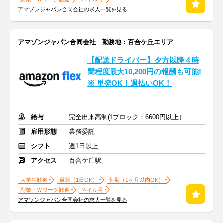
アマゾンジャパン合同会社の求人一覧を見る
アマゾンジャパン合同会社 勤務地：百合ケ丘エリア
【配送ドライバー】夕方以降４時
間程度最大10,200円の報酬も可能!
※ 単発OK！週払いOK！
給与
完全出来高制(1ブロック：6600円以上）
雇用形態
業務委託
シフト
週1日以上
アクセス
百合ケ丘駅
大学生歓迎
単発（1日OK）
短期（1ヶ月以内OK）
副業・Ｗワーク歓迎
ネイル可
アマゾンジャパン合同会社の求人一覧を見る