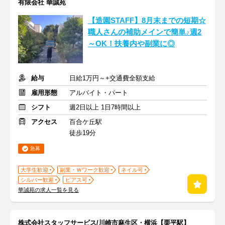
有限会社 華誠苑
【造園STAFF】8月末までの短期☆
職人さんの補助メインで簡単♪週2
～OK！扶養内や副業に◎
給与
日給1万円～+交通費全額支給
雇用形態
アルバイト・パート
シフト
週2日以上 1日7時間以上
アクセス
百合ケ丘駅
徒歩19分
急募
大学生歓迎
副業・Ｗワーク歓迎
ネイル可
シルバー歓迎
ピアス可
華誠苑の求人一覧を見る
株式会社スタッフサービス/川崎市麻生区・横浜【栗平駅】