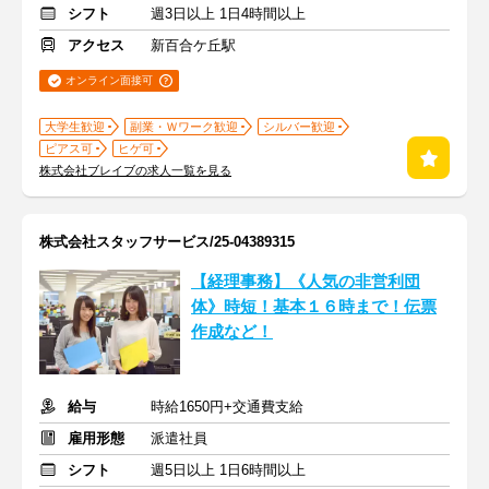
シフト
週3日以上 1日4時間以上
アクセス
新百合ケ丘駅
オンライン面接可
大学生歓迎
副業・Ｗワーク歓迎
シルバー歓迎
ピアス可
ヒゲ可
株式会社ブレイブの求人一覧を見る
株式会社スタッフサービス/25-04389315
【経理事務】《人気の非営利団
体》時短！基本１６時まで！伝票
作成など！
給与
時給1650円+交通費支給
雇用形態
派遣社員
シフト
週5日以上 1日6時間以上