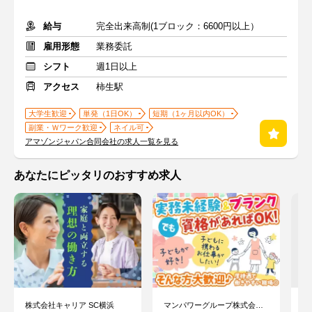
給与
完全出来高制(1ブロック：6600円以上）
雇用形態
業務委託
シフト
週1日以上
アクセス
柿生駅
大学生歓迎
単発（1日OK）
短期（1ヶ月以内OK）
副業・Ｗワーク歓迎
ネイル可
アマゾンジャパン合同会社の求人一覧を見る
あなたにピッタリのおすすめ求人
株式会社キャリア SC横浜
マンパワーグループ株式会社 ケアサービス事業本部 首都圏保育/10099991
鳥