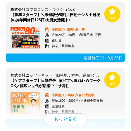
株式会社コプロコンストラクション/Z
【事務スタッフ】＼未経験が8割／転勤ナシ＆土日祝
休み(年間休日125日)★男女活躍中♪
小田急小田原線
生田駅
月給29万1230円～+皆勤手当1万円
正社員
神奈川県川崎市
応募終了日：
8月30日
株式会社ニッソーネット（勤務地：神奈川県藤沢市）/a09dc000004tqTYAAY
【ケアスタッフ】日勤専任│藤沢市＼週2日×Wワーク
OK／幅広い世代が活躍中！サ高住
小田急江ノ島線
六会日大前駅
時給1600～2000円+交通費全額支給
派遣社員
神奈川県藤沢市
応募終了日：
8月31日