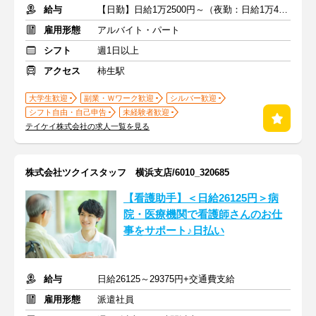
給与
【日勤】日給1万2500円～（夜勤：日給1万4000円～）
雇用形態
アルバイト・パート
シフト
週1日以上
アクセス
柿生駅
大学生歓迎
副業・Ｗワーク歓迎
シルバー歓迎
シフト自由・自己申告
未経験者歓迎
テイケイ株式会社の求人一覧を見る
株式会社ツクイスタッフ 横浜支店/6010_320685
【看護助手】＜日給26125円＞病
院・医療機関で看護師さんのお仕
事をサポート♪日払い
給与
日給26125～29375円+交通費支給
雇用形態
派遣社員