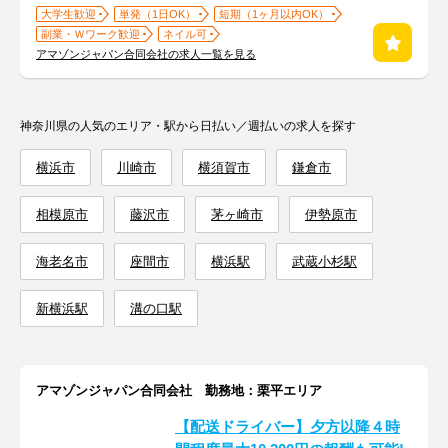
大学生歓迎
単発（1日OK）
短期（1ヶ月以内OK）
副業・Ｗワーク歓迎
ネイル可
アマゾンジャパン合同会社の求人一覧を見る
神奈川県の人気のエリア・駅から日払い／週払いの求人を探す
横浜市
川崎市
横須賀市
鎌倉市
相模原市
藤沢市
茅ヶ崎市
伊勢原市
海老名市
座間市
横浜駅
武蔵小杉駅
新横浜駅
溝の口駅
アマゾンジャパン合同会社 勤務地：栗平エリア
【配送ドライバー】夕方以降４時