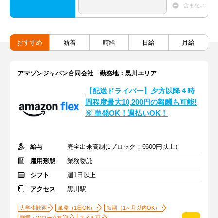
含まない
おすすめ
新着
時給
日給
月給
アマゾンジャパン合同会社 勤務地：黒川エリア
【配送ドライバー】夕方以降４時
間程度最大10,200円の報酬も可能!
※ 単発OK！週払いOK！
給与
完全出来高制(1ブロック：6600円以上）
雇用形態
業務委託
シフト
週1日以上
アクセス
黒川駅
大学生歓迎
単発（1日OK）
短期（1ヶ月以内OK）
副業・Ｗワーク歓迎
ネイル可