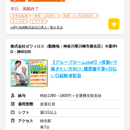
本日、掲載終了
大学生歓迎
単発（1日OK）
短期（1ヶ月以内OK）
ネイル可
ピアス可
LAPI-Staff株式会社の求人一覧を見る
株式会社ゼフィロス（勤務地：神奈川県川崎市麻生区）※案件I
D：神00109
【グループホームstaff】<夜勤>で
稼ぎたい方向け♪履歴書不要×日払
い◎経験者歓迎
給与
時給1390～1800円＋交通費全額支給
雇用形態
派遣社員
シフト
週1日以上
アクセス
柿生駅
車7分