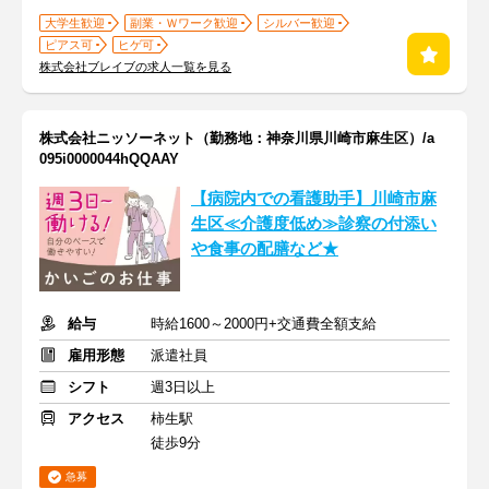
大学生歓迎
副業・Ｗワーク歓迎
シルバー歓迎
ピアス可
ヒゲ可
株式会社ブレイブの求人一覧を見る
株式会社ニッソーネット（勤務地：神奈川県川崎市麻生区）/a
095i0000044hQQAAY
【病院内での看護助手】川崎市麻
生区≪介護度低め≫診察の付添い
や食事の配膳など★
給与
時給1600～2000円+交通費全額支給
雇用形態
派遣社員
シフト
週3日以上
アクセス
柿生駅
徒歩9分
急募