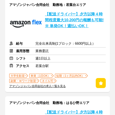
アマゾンジャパン合同会社 勤務地：若葉台エリア
【配送ドライバー】夕方以降４時
間程度最大10,200円の報酬も可能!
※ 単発OK！週払いOK！
給与
完全出来高制(1ブロック：6600円以上）
雇用形態
業務委託
シフト
週1日以上
アクセス
若葉台駅
大学生歓迎
単発（1日OK）
短期（1ヶ月以内OK）
副業・Ｗワーク歓迎
ネイル可
アマゾンジャパン合同会社の求人一覧を見る
アマゾンジャパン合同会社 勤務地：はるひ野エリア
【配送ドライバー】夕方以降４時