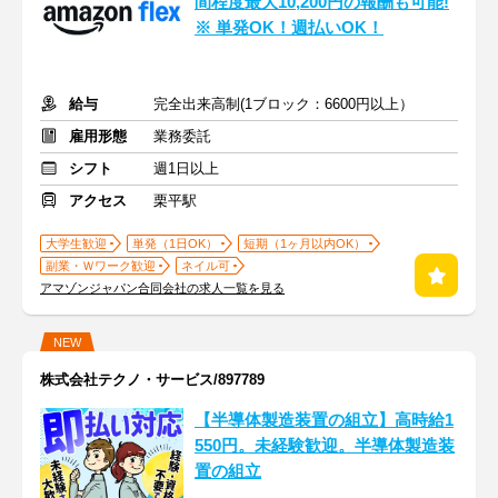
間程度最大10,200円の報酬も可能!
※ 単発OK！週払いOK！
給与
完全出来高制(1ブロック：6600円以上）
雇用形態
業務委託
シフト
週1日以上
アクセス
栗平駅
大学生歓迎
単発（1日OK）
短期（1ヶ月以内OK）
副業・Ｗワーク歓迎
ネイル可
アマゾンジャパン合同会社の求人一覧を見る
NEW
株式会社テクノ・サービス/897789
【半導体製造装置の組立】高時給1
550円。未経験歓迎。半導体製造装
置の組立