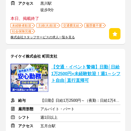
アクセス
黒川駅
徒歩9分
本日、掲載終了
未経験者歓迎
主婦(夫)歓迎
交通費支給
履歴書不要
社会保険完備
株式会社スタッフサービスの求人一覧を見る
テイケイ株式会社 町田支社
【交通・イベント警備】日勤│日給
1万2500円×未経験歓迎！週1～シフ
ト自由│直行直帰可
給与
【日勤】日給1万2500円～（夜勤：日給1万4000円～）
雇用形態
アルバイト・パート
シフト
週1日以上
アクセス
五月台駅