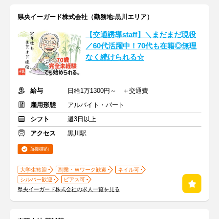
県央イーガード株式会社（勤務地:黒川エリア）
【交通誘導staff】＼まだまだ現役
／60代活躍中！70代も在籍◎無理
なく続けられる☆
給与
日給1万1300円～ ＋交通費
雇用形態
アルバイト・パート
シフト
週3日以上
アクセス
黒川駅
面接確約
大学生歓迎
副業・Ｗワーク歓迎
ネイル可
シルバー歓迎
ピアス可
県央イーガード株式会社の求人一覧を見る