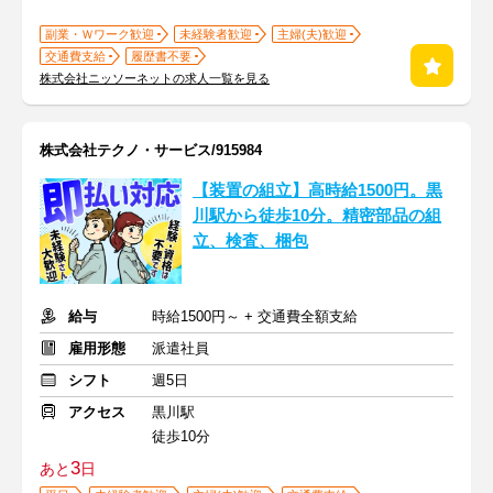
副業・Ｗワーク歓迎
未経験者歓迎
主婦(夫)歓迎
交通費支給
履歴書不要
株式会社ニッソーネットの求人一覧を見る
株式会社テクノ・サービス/915984
【装置の組立】高時給1500円。黒
川駅から徒歩10分。精密部品の組
立、検査、梱包
給与
時給1500円～ + 交通費全額支給
雇用形態
派遣社員
シフト
週5日
アクセス
黒川駅
徒歩10分
3
あと
日