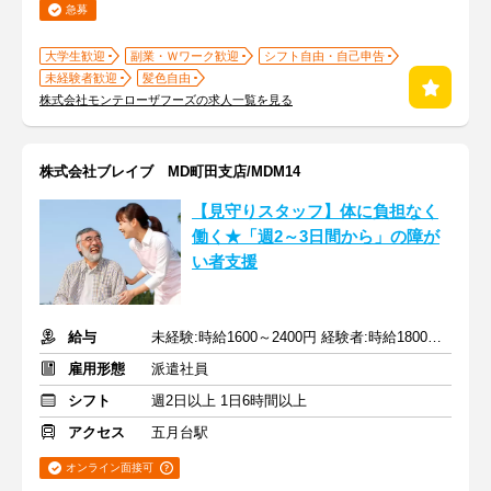
急募
大学生歓迎
副業・Ｗワーク歓迎
シフト自由・自己申告
未経験者歓迎
髪色自由
株式会社モンテローザフーズの求人一覧を見る
株式会社ブレイブ MD町田支店/MDM14
【見守りスタッフ】体に負担なく
働く★「週2～3日間から」の障が
い者支援
給与
未経験:時給1600～2400円 経験者:時給1800～2700円+交通費全額
雇用形態
派遣社員
シフト
週2日以上 1日6時間以上
アクセス
五月台駅
オンライン面接可