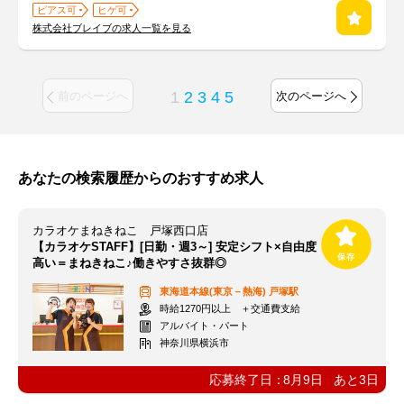
ピアス可
ヒゲ可
株式会社ブレイブの求人一覧を見る
1
2
3
4
5
前のページへ
次のページへ
あなたの検索履歴からのおすすめ求人
カラオケまねきねこ 戸塚西口店
【カラオケSTAFF】[日勤・週3～] 安定シフト×自由度
高い＝まねきねこ♪働きやすさ抜群◎
東海道本線(東京－熱海)
戸塚駅
時給1270円以上 ＋交通費支給
アルバイト・パート
神奈川県横浜市
応募終了日：
8月9日
あと
3
日