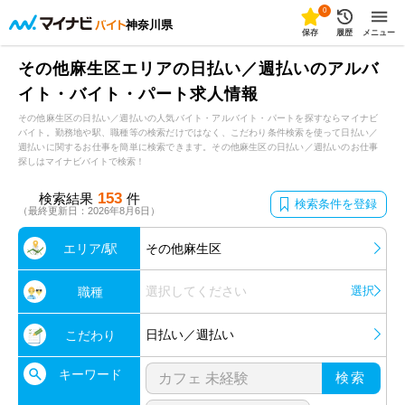
0
神奈川県
保存
履歴
メニュー
その他麻生区エリアの日払い／週払いのアルバ
イト・バイト・パート求人情報
その他麻生区の日払い／週払いの人気バイト・アルバイト・パートを探すならマイナビ
バイト。勤務地や駅、職種等の検索だけではなく、こだわり条件検索を使って日払い／
週払いに関するお仕事を簡単に検索できます。その他麻生区の日払い／週払いのお仕事
探しはマイナビバイトで検索！
153
検索結果
件
検索条件を登録
（最終更新日：2026年8月6日）
エリア/駅
その他麻生区
選択してください
選択
職種
日払い／週払い
こだわり
キーワード
検索