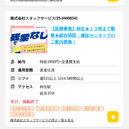
株式会社スタッフサービス/25-04408341
【医療事務】柿生★１３時まで勤
務★総合病院・健診センターでの
ご案内業務！
給与
時給1450円+交通費支給
雇用形態
派遣社員
シフト
週5日以上 1日4.5時間以上
アクセス
柿生駅
徒歩10分
本日、掲載終了
未経験者歓迎
主婦(夫)歓迎
交通費支給
履歴書不要
社会保険完備
株式会社スタッフサービスの求人一覧を見る