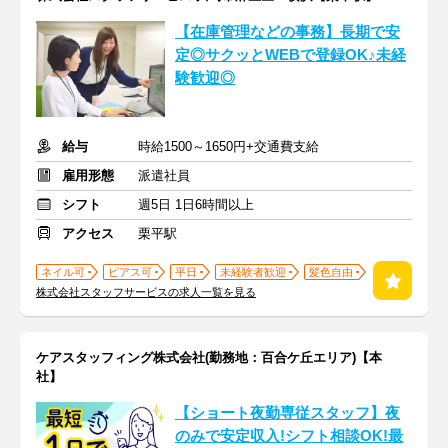
【在庫管理などの事務】長期で安
定◎サクッとWEBで登録OK♪未経
験歓迎◎
給与
時給1500～1650円+交通費支給
雇用形態
派遣社員
シフト
週5日 1日6時間以上
アクセス
栗平駅
ネイル可
ピアス可
平日
未経験者歓迎
髪色自由
株式会社スタッフサービスの求人一覧を見る
ケアスタッフィング株式会社(勤務地：百合ケ丘エリア)【本
社】
【ショート夜勤専従スタッフ】夜
のみで安定収入!シフト相談OK!最