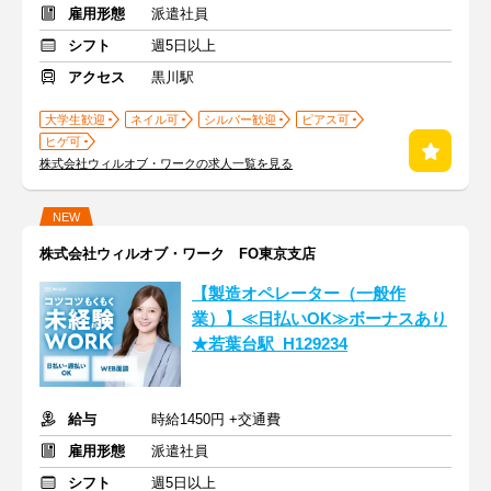
雇用形態
派遣社員
シフト
週5日以上
アクセス
黒川駅
大学生歓迎
ネイル可
シルバー歓迎
ピアス可
ヒゲ可
株式会社ウィルオブ・ワークの求人一覧を見る
NEW
株式会社ウィルオブ・ワーク FO東京支店
【製造オペレーター（一般作
業）】≪日払いOK≫ボーナスあり
★若葉台駅_H129234
給与
時給1450円 +交通費
雇用形態
派遣社員
シフト
週5日以上