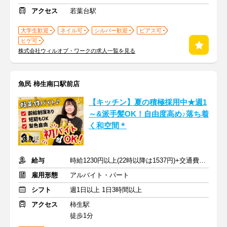
アクセス
若葉台駅
大学生歓迎
ネイル可
シルバー歓迎
ピアス可
ヒゲ可
株式会社ウィルオブ・ワークの求人一覧を見る
魚民 柿生南口駅前店
【キッチン】夏の積極採用中★週1
～&派手髪OK！自由度高め♪落ち着
く和空間＊
給与
時給1230円以上(22時以降は1537円)+交通費規定内支給
雇用形態
アルバイト・パート
シフト
週1日以上 1日3時間以上
アクセス
柿生駅
徒歩1分