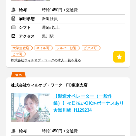
給与
時給1450円 +交通費
雇用形態
派遣社員
シフト
週5日以上
アクセス
黒川駅
大学生歓迎
ネイル可
シルバー歓迎
ピアス可
ヒゲ可
株式会社ウィルオブ・ワークの求人一覧を見る
NEW
株式会社ウィルオブ・ワーク FO東京支店
【製造オペレーター（一般作
業）】≪日払いOK≫ボーナスあり
★黒川駅_H129234
給与
時給1450円 +交通費