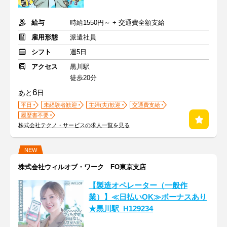
給与
時給1550円～ + 交通費全額支給
雇用形態
派遣社員
シフト
週5日
アクセス
黒川駅
徒歩20分
6
あと
日
平日
未経験者歓迎
主婦(夫)歓迎
交通費支給
履歴書不要
株式会社テクノ・サービスの求人一覧を見る
NEW
株式会社ウィルオブ・ワーク FO東京支店
【製造オペレーター（一般作
業）】≪日払いOK≫ボーナスあり
★黒川駅_H129234