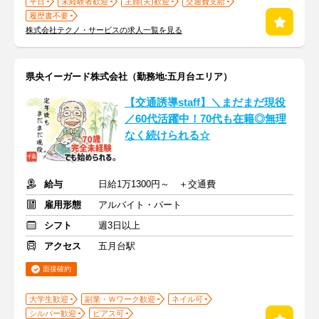
平日
未経験者歓迎
主婦(夫)歓迎
交通費支給
履歴書不要
株式会社テクノ・サービスの求人一覧を見る
県央イーガード株式会社（勤務地:五月台エリア）
【交通誘導staff】＼まだまだ現役
／60代活躍中！70代も在籍◎無理
なく続けられる☆
給与
日給1万1300円～ ＋交通費
雇用形態
アルバイト・パート
シフト
週3日以上
アクセス
五月台駅
面接確約
大学生歓迎
副業・Ｗワーク歓迎
ネイル可
シルバー歓迎
ピアス可