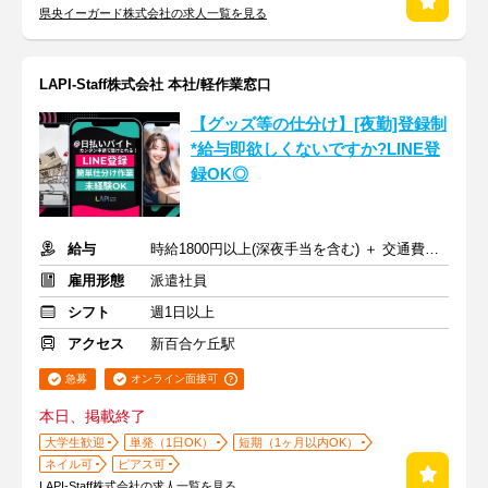
県央イーガード株式会社の求人一覧を見る
LAPI-Staff株式会社 本社/軽作業窓口
【グッズ等の仕分け】[夜勤]登録制
*給与即欲しくないですか?LINE登
録OK◎
給与
時給1800円以上(深夜手当を含む) ＋ 交通費全額支給
雇用形態
派遣社員
シフト
週1日以上
アクセス
新百合ケ丘駅
急募
オンライン面接可
本日、掲載終了
大学生歓迎
単発（1日OK）
短期（1ヶ月以内OK）
ネイル可
ピアス可
LAPI-Staff株式会社の求人一覧を見る