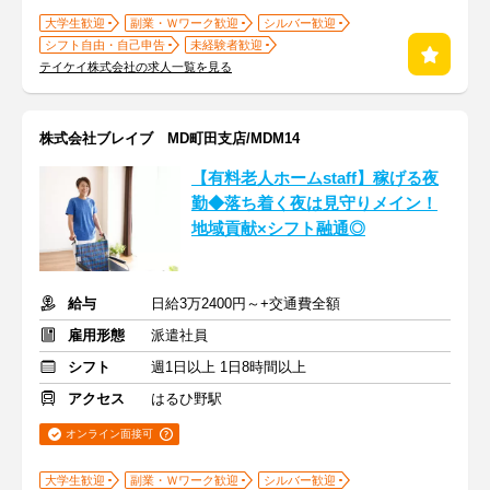
大学生歓迎
副業・Ｗワーク歓迎
シルバー歓迎
シフト自由・自己申告
未経験者歓迎
テイケイ株式会社の求人一覧を見る
株式会社ブレイブ MD町田支店/MDM14
【有料老人ホームstaff】稼げる夜
勤◆落ち着く夜は見守りメイン！
地域貢献×シフト融通◎
給与
日給3万2400円～+交通費全額
雇用形態
派遣社員
シフト
週1日以上 1日8時間以上
アクセス
はるひ野駅
オンライン面接可
大学生歓迎
副業・Ｗワーク歓迎
シルバー歓迎