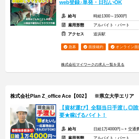
web登録♪単発・日払いOK
給与
時給1300～1500円
雇用形態
アルバイト・パート
アクセス
追浜駅
急募
面接確約
オンライン面
株式会社マイワークの求人一覧を見る
株式会社Plan Z_office Ace【002】 ※県立大学エリア
【資材運び】全額当日手渡し◎誰
要★稼げるバイト！
給与
日給1万4000円～+ 交
雇用形態
アルバイト・パート