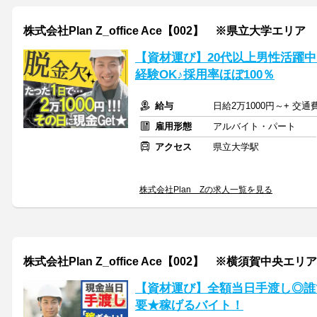
株式会社Plan Z_office Ace【002】 ※県立大学エリア
【資材運び】20代以上男性活躍
経験OK♪採用率ほぼ100％
給与
日給2万1000円～+ 交
雇用形態
アルバイト・パート
アクセス
県立大学駅
株式会社Plan Zの求人一覧を見る
株式会社Plan Z_office Ace【002】 ※横須賀中央エリア
【資材運び】全額当日手渡し◎誰
要★稼げるバイト！