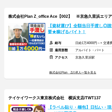
株式会社Plan Z_office Ace【002】 ※京急久里浜エリア
【資材運び】全額当日手渡し◎誰
要★稼げるバイト！
給与
日給1万4000円～+ 交
雇用形態
アルバイト・パート
アクセス
京急久里浜駅
株式会社Plan Zの求人一覧を見る
テイケイワークス東京株式会社 横浜支店/TWT137
【ラベル貼り・梱包】日払い・現