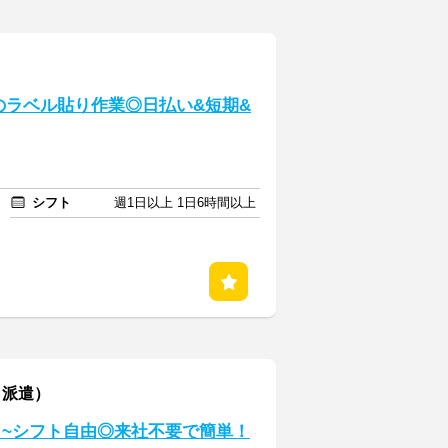
品のラベル貼り作業◎日払い&短期&
シフト
週1日以上 1日6時間以上
・派遣）
1日~シフト自由◎来社不要で簡単！