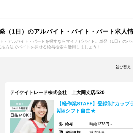
発（1日）のアルバイト・バイト・パート求人
イト・アルバイト・パートを探すならマイナビバイト。単発（1日）のバ
支払方法でバイトを探せる給与検索を活用しましょう！
並び替え
テイケイトレード株式会社 上大岡支店/520
【軽作業STAFF】登録制*カッ
期&シフト自由★
給与
時給1378円～
雇用形態
派遣社員