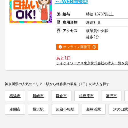
～♪WEB面接◎
給与
時給 1373円以上
雇用形態
派遣社員
アクセス
横須賀中央駅
徒歩2分
オンライン面接可
1
あと
日
テイケイワークス東京株式会社の求人一覧を
神奈川県の人気のエリア・駅から軽作業の単発（1日）の求人を探す
横浜市
川崎市
鎌倉市
相模原市
藤沢市
座間市
横浜駅
武蔵小杉駅
新横浜駅
溝の口駅