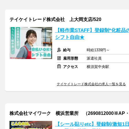
テイケイトレード株式会社 上大岡支店/520
【軽作業STAFF】登録制*化粧
シフト自由★
給与
時給1339円～
雇用形態
派遣社員
アクセス
横須賀中央駅
テイケイトレード株式会社の求人一覧を見る
株式会社マイワーク 横浜営業所 （2690812000※AP
【シール貼りetc】登録制/激短