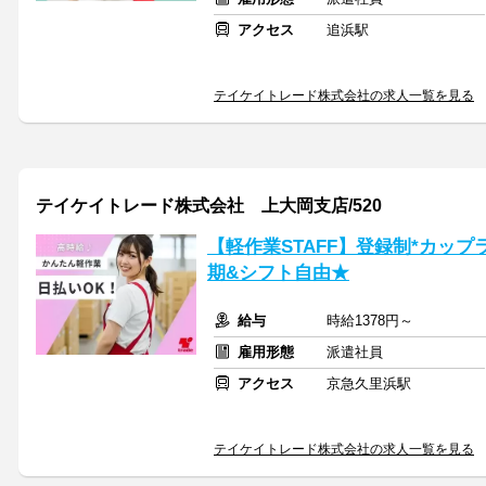
アクセス
追浜駅
テイケイトレード株式会社の求人一覧を見る
テイケイトレード株式会社 上大岡支店/520
【軽作業STAFF】登録制*カッ
期&シフト自由★
給与
時給1378円～
雇用形態
派遣社員
アクセス
京急久里浜駅
テイケイトレード株式会社の求人一覧を見る