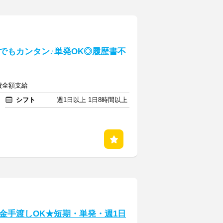
でもカンタン♪単発OK◎履歴書不
通費全額支給
シフト
週1日以上 1日8時間以上
金手渡しOK★短期・単発・週1日