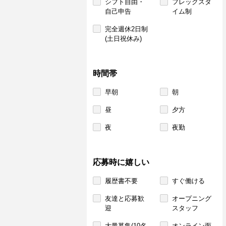
シフト自由・
フレックスタ
自己申告
イム制
完全週休2日制
(土日祝休み)
時間帯
早朝
朝
昼
夕方
夜
夜勤
応募時に嬉しい
履歴書不要
すぐ働ける
友達と応募歓
オープニング
迎
スタッフ
大量募集(10名
オンライン面