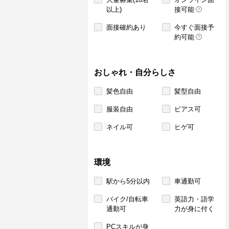
以上)
接可能
面接確約あり
今すぐ面接予
約可能
おしゃれ・自分らしさ
髪色自由
髪型自由
服装自由
ピアス可
ネイル可
ヒゲ可
環境
駅から5分以内
車通勤可
バイク/自転車
英語力・語学
通勤可
力が身に付く
PCスキルが身