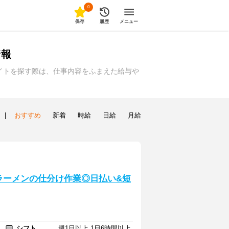
0
保存
履歴
メニュー
情報
イトを探す際は、仕事内容をふまえた給与や
|
おすすめ
新着
時給
日給
月給
プラーメンの仕分け作業◎日払い&短
シフト
週1日以上 1日6時間以上