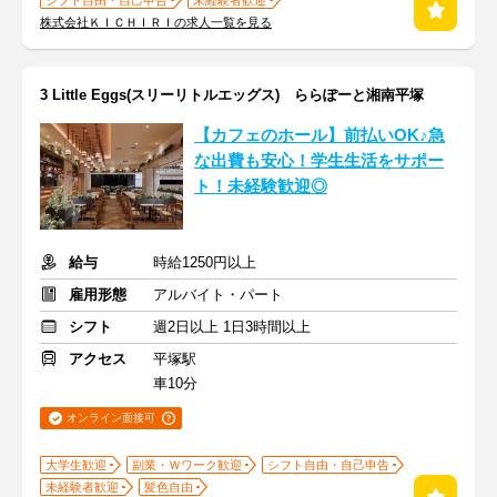
シフト自由・自己申告
未経験者歓迎
株式会社ＫＩＣＨＩＲＩの求人一覧を見る
3 Little Eggs(スリーリトルエッグス) ららぽーと湘南平塚
【カフェのホール】前払いOK♪急
な出費も安心！学生生活をサポー
ト！未経験歓迎◎
給与
時給1250円以上
雇用形態
アルバイト・パート
シフト
週2日以上 1日3時間以上
アクセス
平塚駅
車10分
オンライン面接可
大学生歓迎
副業・Ｗワーク歓迎
シフト自由・自己申告
未経験者歓迎
髪色自由