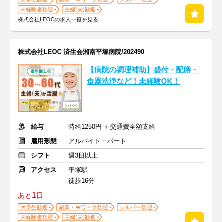
未経験者歓迎
主婦(夫)歓迎
株式会社LEOCの求人一覧を見る
株式会社LEOC 済生会湘南平塚病院/202490
【病院の調理補助】盛付・配膳・
食器洗浄など！未経験OK！
給与
時給1250円 ＋交通費全額支給
雇用形態
アルバイト・パート
シフト
週3日以上
アクセス
平塚駅
徒歩16分
1
あと
日
大学生歓迎
副業・Ｗワーク歓迎
シルバー歓迎
未経験者歓迎
主婦(夫)歓迎