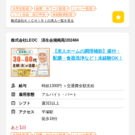
大学生歓迎
副業・Ｗワーク歓迎
シルバー歓迎
シフト自由・自己申告
未経験者歓迎
株式会社ＫＩＣＨＩＲＩの求人一覧を見る
株式会社LEOC 済生会湘南苑/202484
【老人ホームの調理補助】盛付・
配膳・食器洗浄など！未経験OK！
給与
時給1300円 ＋交通費全額支給
雇用形態
アルバイト・パート
シフト
週3日以上
アクセス
平塚駅
徒歩18分
1
あと
日
大学生歓迎
副業・Ｗワーク歓迎
シルバー歓迎