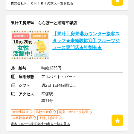
株式会社ＫＩＣＨＩＲＩの求人一覧を見る
果汁工房果琳 ららぽーと湘南平塚店
【果汁工房果琳カウンター接客ス
タッフ★未経験歓迎】フルーツジ
ュース専門店★社割有★
給与
時給1235円
雇用形態
アルバイト・パート
シフト
週2日 1日4時間以上
アクセス
平塚駅
車11分
大学生歓迎
高校生歓迎
副業・Ｗワーク歓迎
未経験者歓迎
主婦(夫)歓迎
青木フルーツ株式会社の求人一覧を見る