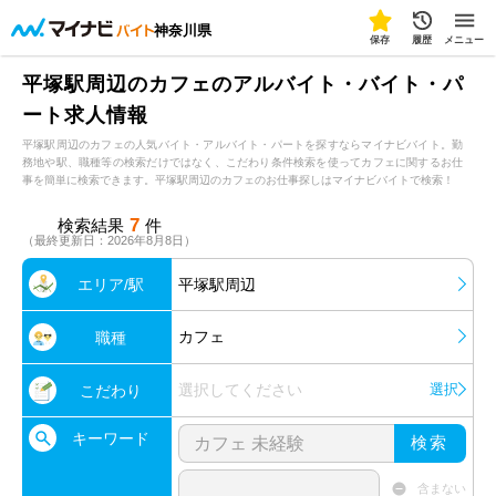
神奈川県
保存
履歴
メニュー
平塚駅周辺のカフェのアルバイト・バイト・パ
ート求人情報
平塚駅周辺のカフェの人気バイト・アルバイト・パートを探すならマイナビバイト。勤
務地や駅、職種等の検索だけではなく、こだわり条件検索を使ってカフェに関するお仕
事を簡単に検索できます。平塚駅周辺のカフェのお仕事探しはマイナビバイトで検索！
7
検索結果
件
（最終更新日：2026年8月8日）
エリア/駅
平塚駅周辺
カフェ
職種
選択してください
選択
こだわり
キーワード
検索
含まない