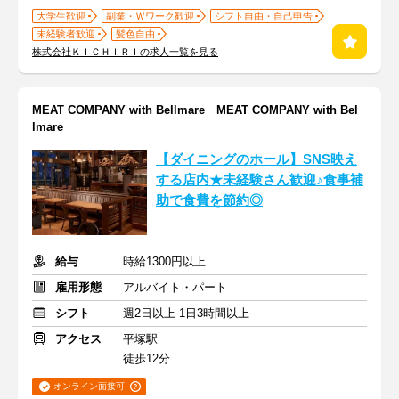
大学生歓迎
副業・Ｗワーク歓迎
シフト自由・自己申告
未経験者歓迎
髪色自由
株式会社ＫＩＣＨＩＲＩの求人一覧を見る
MEAT COMPANY with Bellmare MEAT COMPANY with Bel
lmare
【ダイニングのホール】SNS映え
する店内★未経験さん歓迎♪食事補
助で食費を節約◎
給与
時給1300円以上
雇用形態
アルバイト・パート
シフト
週2日以上 1日3時間以上
アクセス
平塚駅
徒歩12分
オンライン面接可