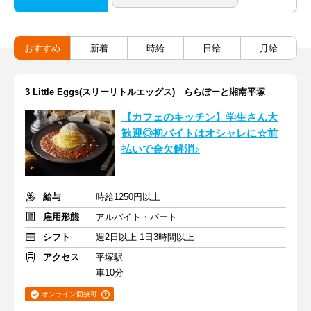
おすすめ
新着
時給
日給
月給
3 Little Eggs(スリーリトルエッグス) ららぽーと湘南平塚
【カフェのキッチン】学生さん大
歓迎◎初バイトはオシャレに☆前
払いで金欠解消♪
給与
時給1250円以上
雇用形態
アルバイト・パート
シフト
週2日以上 1日3時間以上
アクセス
平塚駅
車10分
オンライン面接可