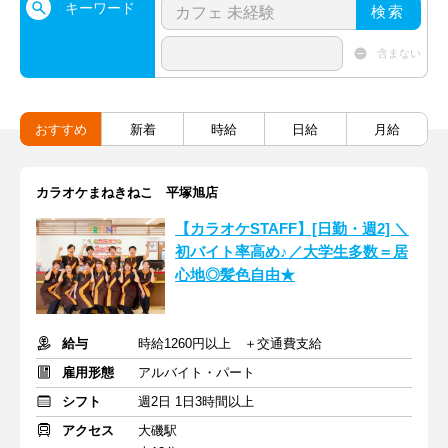
キーワード
検索
含まない
おすすめ
新着
時給
日給
月給
カラオケまねきねこ 平塚旭店
【カラオケSTAFF】[日勤・週2] ＼
初バイト率高め♪／大学生多数＝居
心地◎髪色自由★
給与
時給1260円以上 ＋交通費支給
雇用形態
アルバイト・パート
シフト
週2日 1日3時間以上
アクセス
大磯駅