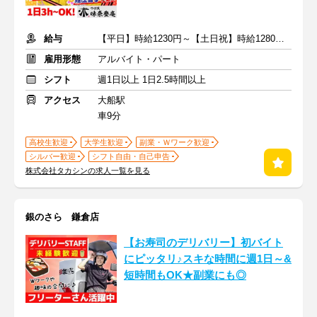
給与
【平日】時給1230円～【土日祝】時給1280円～ ＋交通費支給
雇用形態
アルバイト・パート
シフト
週1日以上 1日2.5時間以上
アクセス
大船駅
車9分
高校生歓迎
大学生歓迎
副業・Ｗワーク歓迎
シルバー歓迎
シフト自由・自己申告
株式会社タカシンの求人一覧を見る
銀のさら 鎌倉店
【お寿司のデリバリー】初バイト
にピッタリ♪スキな時間に週1日～&
短時間もOK★副業にも◎