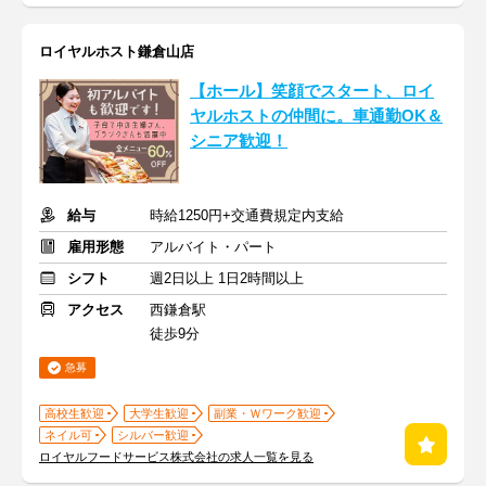
ロイヤルホスト鎌倉山店
【ホール】笑顔でスタート、ロイ
ヤルホストの仲間に。車通勤OK＆
シニア歓迎！
給与
時給1250円+交通費規定内支給
雇用形態
アルバイト・パート
シフト
週2日以上 1日2時間以上
アクセス
西鎌倉駅
徒歩9分
急募
高校生歓迎
大学生歓迎
副業・Ｗワーク歓迎
ネイル可
シルバー歓迎
ロイヤルフードサービス株式会社の求人一覧を見る