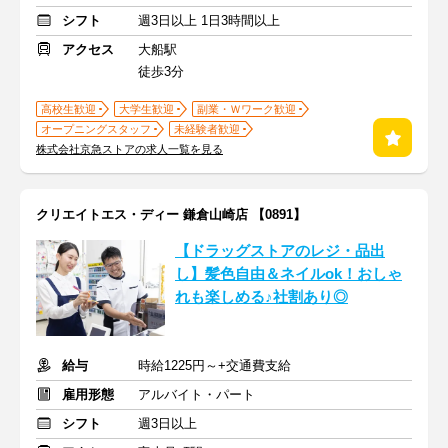
シフト
週3日以上 1日3時間以上
アクセス
大船駅
徒歩3分
高校生歓迎
大学生歓迎
副業・Ｗワーク歓迎
オープニングスタッフ
未経験者歓迎
株式会社京急ストアの求人一覧を見る
クリエイトエス・ディー 鎌倉山崎店 【0891】
【ドラッグストアのレジ・品出
し】髪色自由＆ネイルok！おしゃ
れも楽しめる♪社割あり◎
給与
時給1225円～+交通費支給
雇用形態
アルバイト・パート
シフト
週3日以上