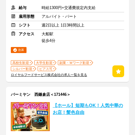
給与
時給1300円+交通費規定内支給
雇用形態
アルバイト・パート
シフト
週2日以上 1日3時間以上
アクセス
大船駅
徒歩4分
急募
高校生歓迎
大学生歓迎
副業・Ｗワーク歓迎
シルバー歓迎
ピアス可
ロイヤルフードサービス株式会社の求人一覧を見る
バーミヤン 西鎌倉店＜171446＞
【ホール】短期もOK！人気中華の
お店！髪色自由