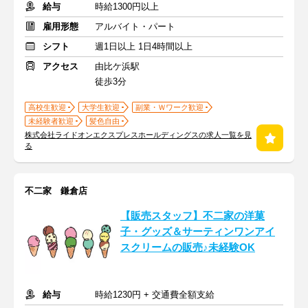
給与
時給1300円以上
雇用形態
アルバイト・パート
シフト
週1日以上 1日4時間以上
アクセス
由比ケ浜駅
徒歩3分
高校生歓迎
大学生歓迎
副業・Ｗワーク歓迎
未経験者歓迎
髪色自由
株式会社ライドオンエクスプレスホールディングスの求人一覧を見
る
不二家 鎌倉店
【販売スタッフ】不二家の洋菓
子・グッズ＆サーティンワンアイ
スクリームの販売♪未経験OK
給与
時給1230円 + 交通費全額支給