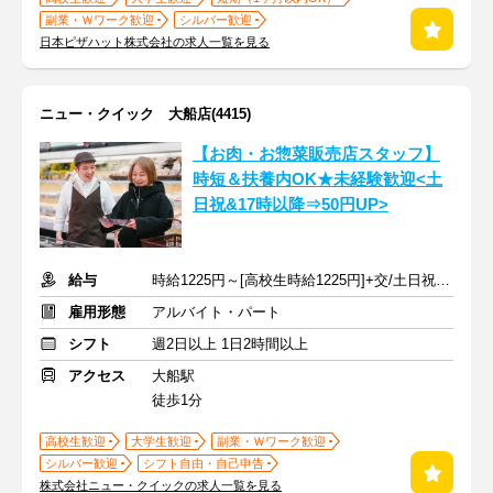
副業・Ｗワーク歓迎
シルバー歓迎
日本ピザハット株式会社の求人一覧を見る
ニュー・クイック 大船店(4415)
【お肉・お惣菜販売店スタッフ】
時短＆扶養内OK★未経験歓迎<土
日祝&17時以降⇒50円UP>
給与
時給1225円～[高校生時給1225円]+交/土日祝+50円,17時以降+50円
雇用形態
アルバイト・パート
シフト
週2日以上 1日2時間以上
アクセス
大船駅
徒歩1分
高校生歓迎
大学生歓迎
副業・Ｗワーク歓迎
シルバー歓迎
シフト自由・自己申告
株式会社ニュー・クイックの求人一覧を見る