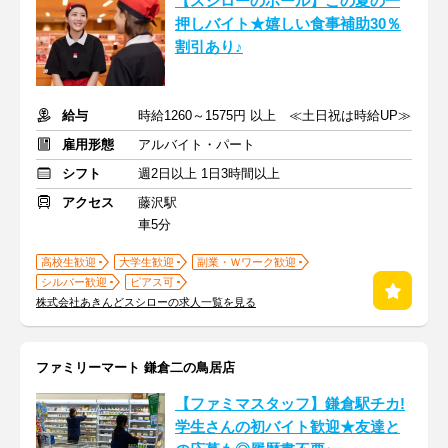
【スシローのホール】この夏の一
押しバイト★嬉しい食事補助30％
割引あり♪
給与
時給1260～1575円 以上 ≪土日祝は時給UP≫
雇用形態
アルバイト・パート
シフト
週2日以上 1日3時間以上
アクセス
藤沢駅
車5分
高校生歓迎
大学生歓迎
副業・Ｗワーク歓迎
シルバー歓迎
ピアス可
株式会社あきんどスシローの求人一覧を見る
ファミリーマート 鎌倉二の鳥居店
【ファミマスタッフ】鎌倉駅チカ!
学生さんの初バイト歓迎★友達と