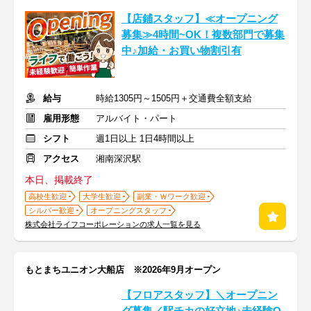
【店鋪スタッフ】≪オープニング
募集≫4時間~OK！複数部門で募集
中♪加給・お買い物割引有
給与
時給1305円～1505円＋交通費全額支給
雇用形態
アルバイト・パート
シフト
週1日以上 1日4時間以上
アクセス
湘南深沢駅
本日、掲載終了
高校生歓迎
大学生歓迎
副業・Ｗワーク歓迎
シルバー歓迎
オープニングスタッフ
株式会社ライフコーポレーションの求人一覧を見る
もとまちユニオン大船店 ※2026年9月オープン
【フロアスタッフ】＼オープニン