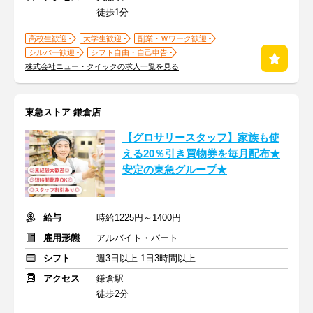
徒歩1分
高校生歓迎
大学生歓迎
副業・Ｗワーク歓迎
シルバー歓迎
シフト自由・自己申告
株式会社ニュー・クイックの求人一覧を見る
東急ストア 鎌倉店
【グロサリースタッフ】家族も使
える20％引き買物券を毎月配布★
安定の東急グループ★
給与
時給1225円～1400円
雇用形態
アルバイト・パート
シフト
週3日以上 1日3時間以上
アクセス
鎌倉駅
徒歩2分