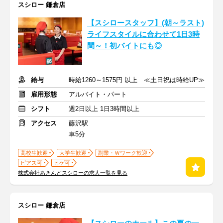
スシロー 鎌倉店
【スシロースタッフ】(朝～ラスト)
ライフスタイルに合わせて1日3時
間～！初バイトにも◎
給与
時給1260～1575円 以上 ≪土日祝は時給UP≫
雇用形態
アルバイト・パート
シフト
週2日以上 1日3時間以上
アクセス
藤沢駅
車5分
高校生歓迎
大学生歓迎
副業・Ｗワーク歓迎
ピアス可
ヒゲ可
株式会社あきんどスシローの求人一覧を見る
スシロー 鎌倉店