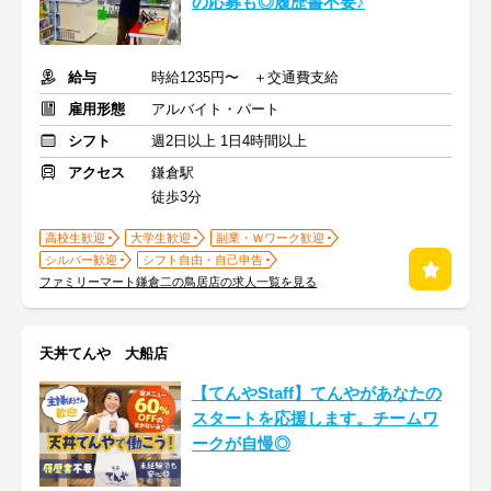
の応募も◎履歴書不要♪
給与
時給1235円〜 ＋交通費支給
雇用形態
アルバイト・パート
シフト
週2日以上 1日4時間以上
アクセス
鎌倉駅
徒歩3分
高校生歓迎
大学生歓迎
副業・Ｗワーク歓迎
シルバー歓迎
シフト自由・自己申告
ファミリーマート鎌倉二の鳥居店の求人一覧を見る
天丼てんや 大船店
【てんやStaff】てんやがあなたの
スタートを応援します。チームワ
ークが自慢◎