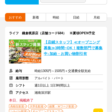
おすすめ
新着
時給
日給
月給
ライフ 鎌倉梶原店（店舗コード684） ※夏頃OPEN予定
【店鋪スタッフ】≪オープニング
募集≫3時間~OK！複数部門で募集
中♪加給・お買い物割引有
給与
時給1305円～1505円＋交通費全額支給
雇用形態
アルバイト・パート
シフト
週1日以上 1日3時間以上
アクセス
湘南深沢駅
本日、掲載終了
高校生歓迎
大学生歓迎
副業・Ｗワーク歓迎
シルバー歓迎
オープニングスタッフ