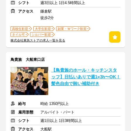
シフト
週3日以上 1日4.5時間以上
アクセス
鎌倉駅
徒歩2分
高校生歓迎
大学生歓迎
副業・Ｗワーク歓迎
ネイル可
シルバー歓迎
株式会社東急ストアの求人一覧を見る
鳥貴族 大船東口店
【鳥貴族のホール・キッチンスタ
ッフ】日払いありで週1×3h〜OK！
髪色自由で賄い補助付き
給与
時給 1350円以上
雇用形態
アルバイト・パート
シフト
週1日以上 1日3時間以上
アクセス
大船駅