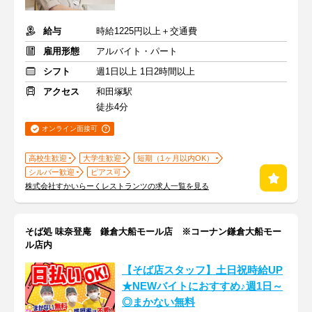
給与
時給1225円以上＋交通費
雇用形態
アルバイト・パート
シフト
週1日以上 1日2時間以上
アクセス
和田塚駅
徒歩4分
オンライン面接可
高校生歓迎
大学生歓迎
短期（1ヶ月以内OK）
シルバー歓迎
ピアス可
株式会社すかいらーくレストランツの求人一覧を見る
そば処 味奈登庵 鎌倉大船モール店 ※コーナン鎌倉大船モー
ル店内
【そば店スタッフ】土日祝時給UP
★NEWバイトにおすすめ♪週1日～
◎まかない無料