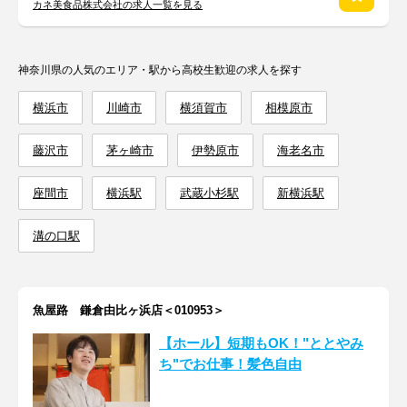
カネ美食品株式会社の求人一覧を見る
神奈川県の人気のエリア・駅から高校生歓迎の求人を探す
横浜市
川崎市
横須賀市
相模原市
藤沢市
茅ヶ崎市
伊勢原市
海老名市
座間市
横浜駅
武蔵小杉駅
新横浜駅
溝の口駅
魚屋路 鎌倉由比ヶ浜店＜010953＞
【ホール】短期もOK！"ととやみ
ち"でお仕事！髪色自由