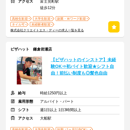
アクセス
富士見町駅
徒歩12分
高校生歓迎
大学生歓迎
副業・Ｗワーク歓迎
ネイル可
未経験者歓迎
株式会社クリエイトエス・ディーの求人一覧を見る
ピザハット 鎌倉岩瀬店
【ピザハットのインストア】未経
験OK⇒初バイト歓迎★シフト自
由！前払い制度も◎髪色自由
給与
時給1250円以上
雇用形態
アルバイト・パート
シフト
週1日以上 1日3時間以上
アクセス
大船駅
高校生歓迎
大学生歓迎
短期（1ヶ月以内OK）