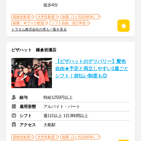
徒歩4分
高校生歓迎
大学生歓迎
短期（1ヶ月以内OK）
副業・Ｗワーク歓迎
シフト自由・自己申告
トラオム株式会社の求人一覧を見る
ピザハット 鎌倉岩瀬店
【ピザハットのデリバリー】髪色
自由★予定と両立しやすい1週ごと
シフト！前払い制度も◎
給与
時給1250円以上
雇用形態
アルバイト・パート
シフト
週1日以上 1日3時間以上
アクセス
大船駅
高校生歓迎
大学生歓迎
短期（1ヶ月以内OK）