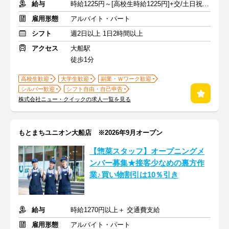
給与
時給1225円～[高校生時給1225円]+交/土日祝+50円,17時以降+50円
雇用形態
アルバイト・パート
シフト
週2日以上 1日2時間以上
アクセス
大船駅
徒歩1分
高校生歓迎
大学生歓迎
副業・Ｗワーク歓迎
シルバー歓迎
シフト自由・自己申告
株式会社ニュー・クイックの求人一覧を見る
もとまちユニオン大船店 ※2026年9月オープン
【惣菜スタッフ】オープニングメ
ンバー募集★接客少なめの裏方作
業♪買い物割引は10％引き
給与
時給1270円以上＋ 交通費支給
雇用形態
アルバイト・パート