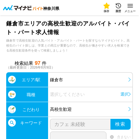
神奈川県
保存
履歴
メニュー
鎌倉市エリアの高校生歓迎のアルバイト・バイ
ト・パート求人情報
鎌倉市で高校生歓迎の人気バイト・アルバイト・パートを探すならマイナビバイト。高
校生のバイト探しは、学業との両立が重要なので、高校生が働きやすい求人を検索でき
る高校生歓迎条件を使って検索しましょう！
97
検索結果
件
（最終更新日：2026年8月9日）
エリア/駅
鎌倉市
選択してください
選択
職種
高校生歓迎
こだわり
キーワード
検索
含まない