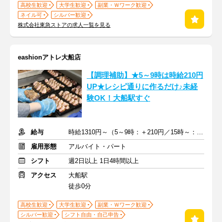
高校生歓迎
大学生歓迎
副業・Ｗワーク歓迎
ネイル可
シルバー歓迎
株式会社東急ストアの求人一覧を見る
eashionアトレ大船店
【調理補助】★5～9時は時給210円
UP★レシピ通りに作るだけ♪未経
験OK！大船駅すぐ
給与
時給1310円～（5～9時：＋210円／15時～：＋100円）+交通費支給
雇用形態
アルバイト・パート
シフト
週2日以上 1日4時間以上
アクセス
大船駅
徒歩0分
高校生歓迎
大学生歓迎
副業・Ｗワーク歓迎
シルバー歓迎
シフト自由・自己申告