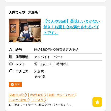
天丼てんや 大船店
【てんやStaff】美味しいまかない
付き！お腹も心も満たされるバイ
トです。
給与
時給1300円+交通費規定内支給
雇用形態
アルバイト・パート
シフト
週2日以上 1日3時間以上
アクセス
大船駅
徒歩4分
急募
高校生歓迎
大学生歓迎
副業・Ｗワーク歓迎
シルバー歓迎
ピアス可
ロイヤルフードサービス株式会社の求人一覧を見る