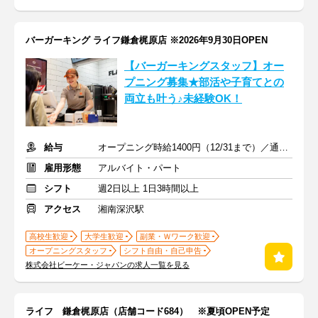
バーガーキング ライフ鎌倉梶原店 ※2026年9月30日OPEN
【バーガーキングスタッフ】オー
プニング募集★部活や子育てとの
両立も叶う♪未経験OK！
給与
オープニング時給1400円（12/31まで）／通常時給1300円～
雇用形態
アルバイト・パート
シフト
週2日以上 1日3時間以上
アクセス
湘南深沢駅
高校生歓迎
大学生歓迎
副業・Ｗワーク歓迎
オープニングスタッフ
シフト自由・自己申告
株式会社ビーケー・ジャパンの求人一覧を見る
ライフ 鎌倉梶原店（店舗コード684） ※夏頃OPEN予定