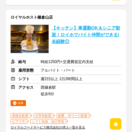
ロイヤルホスト鎌倉山店
【キッチン】車通勤OK＆シニア歓
迎！ロイホでバイト仲間ができる!
未経験◎
給与
時給1250円+交通費規定内支給
雇用形態
アルバイト・パート
シフト
週2日以上 1日2時間以上
アクセス
西鎌倉駅
徒歩9分
急募
高校生歓迎
大学生歓迎
副業・Ｗワーク歓迎
ピアス可
シフト自由・自己申告
ロイヤルフードサービス株式会社の求人一覧を見る