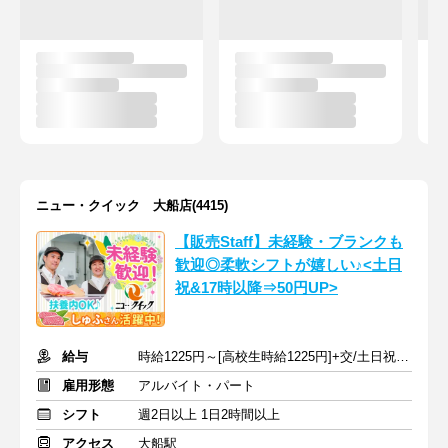
ニュー・クイック 大船店(4415)
【販売Staff】未経験・ブランクも
歓迎◎柔軟シフトが嬉しい♪<土日
祝&17時以降⇒50円UP>
給与
時給1225円～[高校生時給1225円]+交/土日祝+50円,17時以降+50円
雇用形態
アルバイト・パート
シフト
週2日以上 1日2時間以上
アクセス
大船駅