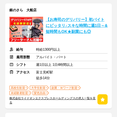
銀のさら 大船店
【お寿司のデリバリー】初バイト
にピッタリ♪スキな時間に週1日～&
短時間もOK★副業にも◎
給与
時給1300円以上
雇用形態
アルバイト・パート
シフト
週1日以上 1日4時間以上
アクセス
富士見町駅
徒歩14分
高校生歓迎
大学生歓迎
副業・Ｗワーク歓迎
未経験者歓迎
髪色自由
株式会社ライドオンエクスプレスホールディングスの求人一覧を見
る