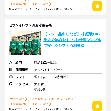
未経験者歓迎
主婦(夫)歓迎
株式会社セブン-イレブン・ジャパンの求人一覧を見る
セブンイレブン 鎌倉小袋谷店
【レジ・品出しなど】-未経験OK-
身近で始めやすい♪お仕事シンプル
で安心☆シフト応相談◎
給与
時給1225円以上
雇用形態
アルバイト・パート
シフト
週1日以上 1日2時間以上
アクセス
大船駅
徒歩5分
大学生歓迎
高校生歓迎
副業・Ｗワーク歓迎
未経験者歓迎
主婦(夫)歓迎
株式会社セブン-イレブン・ジャパンの求人一覧を見る