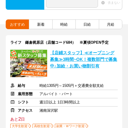
含まない
おすすめ
新着
時給
日給
月給
ライフ 鎌倉梶原店（店舗コード684） ※夏頃OPEN予定
【店鋪スタッフ】≪オープニング
募集≫3時間~OK！複数部門で募集
中♪加給・お買い物割引有
給与
時給1305円～1505円＋交通費全額支給
雇用形態
アルバイト・パート
シフト
週1日以上 1日3時間以上
アクセス
湘南深沢駅
2
あと
日
大学生歓迎
高校生歓迎
副業・Ｗワーク歓迎