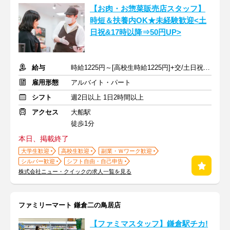
【お肉・お惣菜販売店スタッフ】
時短＆扶養内OK★未経験歓迎<土
日祝&17時以降⇒50円UP>
給与
時給1225円～[高校生時給1225円]+交/土日祝+50円,17時以降+50円
雇用形態
アルバイト・パート
シフト
週2日以上 1日2時間以上
アクセス
大船駅
徒歩1分
本日、掲載終了
大学生歓迎
高校生歓迎
副業・Ｗワーク歓迎
シルバー歓迎
シフト自由・自己申告
株式会社ニュー・クイックの求人一覧を見る
ファミリーマート 鎌倉二の鳥居店
【ファミマスタッフ】鎌倉駅チカ!