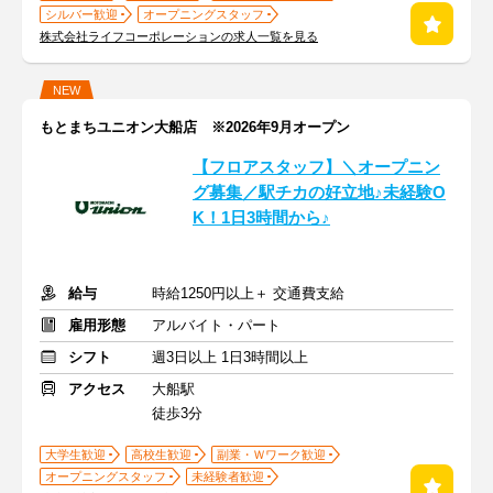
シルバー歓迎
オープニングスタッフ
株式会社ライフコーポレーションの求人一覧を見る
NEW
もとまちユニオン大船店 ※2026年9月オープン
【フロアスタッフ】＼オープニン
グ募集／駅チカの好立地♪未経験O
K！1日3時間から♪
給与
時給1250円以上＋ 交通費支給
雇用形態
アルバイト・パート
シフト
週3日以上 1日3時間以上
アクセス
大船駅
徒歩3分
大学生歓迎
高校生歓迎
副業・Ｗワーク歓迎
オープニングスタッフ
未経験者歓迎