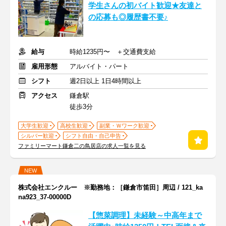
学生さんの初バイト歓迎★友達と
の応募も◎履歴書不要♪
給与
時給1235円〜 ＋交通費支給
雇用形態
アルバイト・パート
シフト
週2日以上 1日4時間以上
アクセス
鎌倉駅
徒歩3分
大学生歓迎
高校生歓迎
副業・Ｗワーク歓迎
シルバー歓迎
シフト自由・自己申告
ファミリーマート鎌倉二の鳥居店の求人一覧を見る
NEW
株式会社エンクルー ※勤務地：［鎌倉市笛田］周辺 / 121_ka
na923_37-00000D
【惣菜調理】未経験～中高年まで