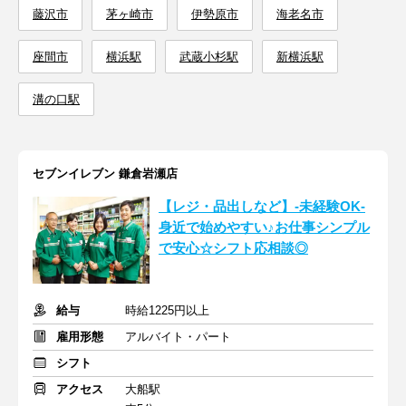
藤沢市
茅ヶ崎市
伊勢原市
海老名市
座間市
横浜駅
武蔵小杉駅
新横浜駅
溝の口駅
セブンイレブン 鎌倉岩瀬店
【レジ・品出しなど】-未経験OK-
身近で始めやすい♪お仕事シンプル
で安心☆シフト応相談◎
給与
時給1225円以上
雇用形態
アルバイト・パート
シフト
アクセス
大船駅