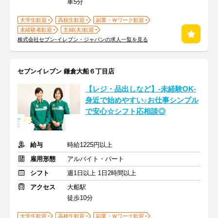
車5分
大学生歓迎
高校生歓迎
副業・Ｗワーク歓迎
未経験者歓迎
主婦(夫)歓迎
株式会社セブン-イレブン・ジャパンの求人一覧を見る
セブンイレブン 鎌倉大船６丁目店
【レジ・品出しなど】-未経験OK-
身近で始めやすい♪お仕事シンプル
で安心☆シフト応相談◎
給与
時給1225円以上
雇用形態
アルバイト・パート
シフト
週1日以上 1日2時間以上
アクセス
大船駅
徒歩10分
大学生歓迎
高校生歓迎
副業・Ｗワーク歓迎