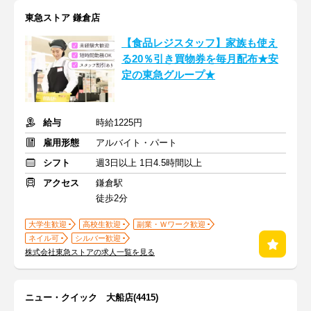
東急ストア 鎌倉店
【食品レジスタッフ】家族も使え
る20％引き買物券を毎月配布★安
定の東急グループ★
給与
時給1225円
雇用形態
アルバイト・パート
シフト
週3日以上 1日4.5時間以上
アクセス
鎌倉駅
徒歩2分
大学生歓迎
高校生歓迎
副業・Ｗワーク歓迎
ネイル可
シルバー歓迎
株式会社東急ストアの求人一覧を見る
ニュー・クイック 大船店(4415)