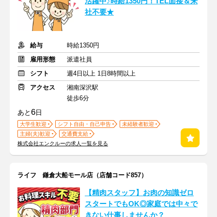
活躍中♪時給1350円！TEL面接＆来
社不要★
給与
時給1350円
雇用形態
派遣社員
シフト
週4日以上 1日8時間以上
アクセス
湘南深沢駅
徒歩6分
6
あと
日
大学生歓迎
シフト自由・自己申告
未経験者歓迎
主婦(夫)歓迎
交通費支給
株式会社エンクルーの求人一覧を見る
ライフ 鎌倉大船モール店（店舗コード857）
【精肉スタッフ】お肉の知識ゼロ
スタートでもOK◎家庭では中々で
きない仕事しませんか？