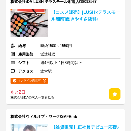
株式会社iDA LUSH テラスモール湘南店/18092567
【コスメ販売】[LUSH×テラスモー
ル湘南]働きやすさ抜群♪
給与
時給1500～1550円
雇用形態
派遣社員
シフト
週4日以上 1日8時間以上
アクセス
辻堂駅
オンライン面接可
2
あと
日
株式会社iDAの求人一覧を見る
株式会社ウィルオブ・ワーク/SAFRmb
【雑貨販売】正社員デビュー応援♪