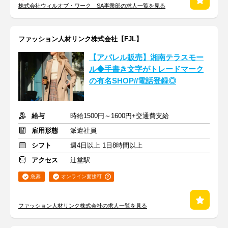
株式会社ウィルオブ・ワーク SA事業部の求人一覧を見る
ファッション人材リンク株式会社【FJL】
【アパレル販売】湘南テラスモー
ル◆手書き文字がトレードマーク
の有名SHOP//電話登録◎
給与
時給1500円～1600円+交通費支給
雇用形態
派遣社員
シフト
週4日以上 1日8時間以上
アクセス
辻堂駅
急募
オンライン面接可
ファッション人材リンク株式会社の求人一覧を見る