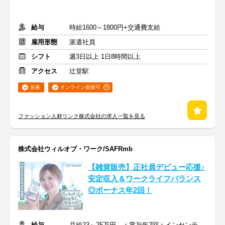
給与
時給1600～1800円+交通費支給
雇用形態
派遣社員
シフト
週3日以上 1日8時間以上
アクセス
辻堂駅
急募
オンライン面接可
ファッション人材リンク株式会社の求人一覧を見る
株式会社ウィルオブ・ワーク/SAFRmb
【雑貨販売】正社員デビュー応援♪
安定収入＆ワークライフバランス
◎ボーナス年2回！
給与
月給23～25万円 ＋賞与年2回＋インセンティブ＋交通費