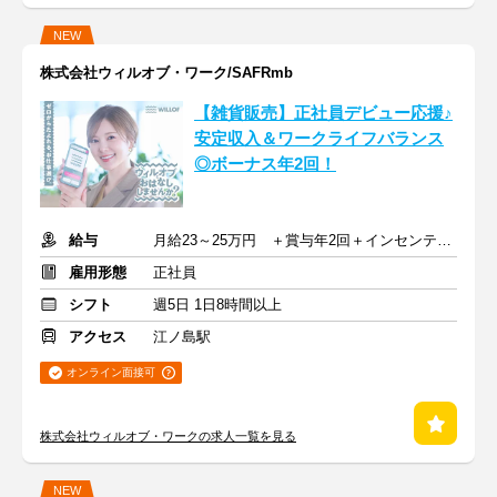
NEW
株式会社ウィルオブ・ワーク/SAFRmb
【雑貨販売】正社員デビュー応援♪
安定収入＆ワークライフバランス
◎ボーナス年2回！
給与
月給23～25万円 ＋賞与年2回＋インセンティブ＋交通費
雇用形態
正社員
シフト
週5日 1日8時間以上
アクセス
江ノ島駅
オンライン面接可
株式会社ウィルオブ・ワークの求人一覧を見る
NEW