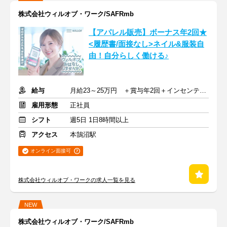
株式会社ウィルオブ・ワーク/SAFRmb
【アパレル販売】ボーナス年2回★
<履歴書/面接なし>ネイル&服装自
由！自分らしく働ける♪
給与
月給23～25万円 ＋賞与年2回＋インセンティブ＋交通費
雇用形態
正社員
シフト
週5日 1日8時間以上
アクセス
本鵠沼駅
オンライン面接可
株式会社ウィルオブ・ワークの求人一覧を見る
NEW
株式会社ウィルオブ・ワーク/SAFRmb