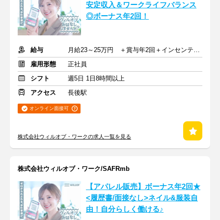
安定収入＆ワークライフバランス
◎ボーナス年2回！
給与
月給23～25万円 ＋賞与年2回＋インセンティブ＋交通費
雇用形態
正社員
シフト
週5日 1日8時間以上
アクセス
長後駅
オンライン面接可
株式会社ウィルオブ・ワークの求人一覧を見る
株式会社ウィルオブ・ワーク/SAFRmb
【アパレル販売】ボーナス年2回★
<履歴書/面接なし>ネイル&服装自
由！自分らしく働ける♪