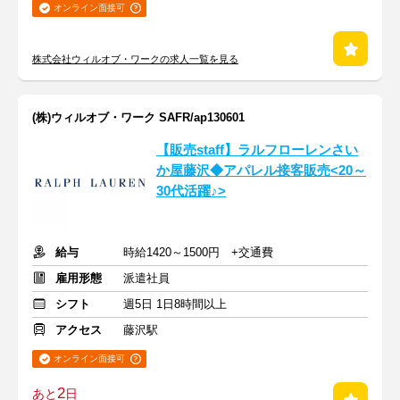
オンライン面接可
株式会社ウィルオブ・ワークの求人一覧を見る
(株)ウィルオブ・ワーク SAFR/ap130601
【販売staff】ラルフローレンさい
か屋藤沢◆アパレル接客販売<20～
30代活躍♪>
給与
時給1420～1500円 +交通費
雇用形態
派遣社員
シフト
週5日 1日8時間以上
アクセス
藤沢駅
オンライン面接可
2
あと
日