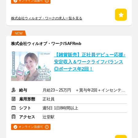
オンライン面接可
株式会社ウィルオブ・ワークの求人一覧を見る
NEW
株式会社ウィルオブ・ワーク/SAFRmb
【雑貨販売】正社員デビュー応援♪
安定収入＆ワークライフバランス
◎ボーナス年2回！
給与
月給23～25万円 ＋賞与年2回＋インセンティブ＋交通費
雇用形態
正社員
シフト
週5日 1日8時間以上
アクセス
辻堂駅
オンライン面接可