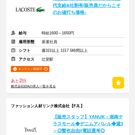
代支給&社割有/販売員だからこそ
のお値打ち価格♪
給与
時給1600～1650円
雇用形態
派遣社員
シフト
週3日以上 1日7.5時間以上
アクセス
辻堂駅
オンライン面接可
2
あと
日
株式会社iDAの求人一覧を見る
ファッション人材リンク株式会社【FJL】
【販売スタッフ】YANUK：湘南テ
ラスモール◆デニムアパレル◆週3
～◎髪色自由//電話選考◎