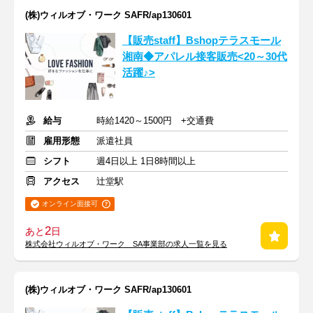
(株)ウィルオブ・ワーク SAFR/ap130601
【販売staff】Bshopテラスモール
湘南◆アパレル接客販売<20～30代
活躍♪>
給与
時給1420～1500円 +交通費
雇用形態
派遣社員
シフト
週4日以上 1日8時間以上
アクセス
辻堂駅
オンライン面接可
2
あと
日
株式会社ウィルオブ・ワーク SA事業部の求人一覧を見る
(株)ウィルオブ・ワーク SAFR/ap130601