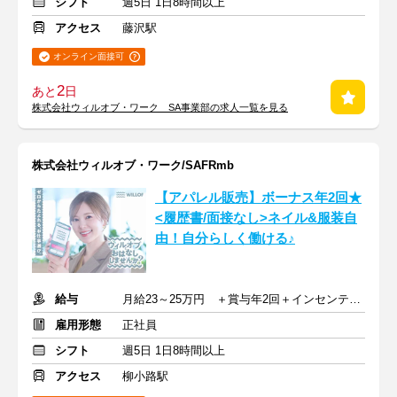
シフト
週5日 1日8時間以上
アクセス
藤沢駅
オンライン面接可
2
あと
日
株式会社ウィルオブ・ワーク SA事業部の求人一覧を見る
株式会社ウィルオブ・ワーク/SAFRmb
【アパレル販売】ボーナス年2回★
<履歴書/面接なし>ネイル&服装自
由！自分らしく働ける♪
給与
月給23～25万円 ＋賞与年2回＋インセンティブ＋交通費
雇用形態
正社員
シフト
週5日 1日8時間以上
アクセス
柳小路駅