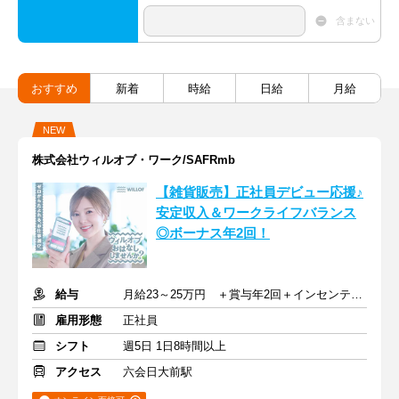
含まない
おすすめ
新着
時給
日給
月給
NEW
株式会社ウィルオブ・ワーク/SAFRmb
【雑貨販売】正社員デビュー応援♪
安定収入＆ワークライフバランス
◎ボーナス年2回！
給与
月給23～25万円 ＋賞与年2回＋インセンティブ＋交通費
雇用形態
正社員
シフト
週5日 1日8時間以上
アクセス
六会日大前駅