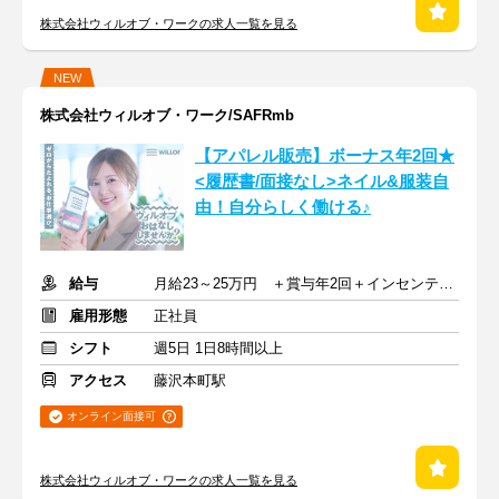
株式会社ウィルオブ・ワークの求人一覧を見る
NEW
株式会社ウィルオブ・ワーク/SAFRmb
【アパレル販売】ボーナス年2回★
<履歴書/面接なし>ネイル&服装自
由！自分らしく働ける♪
給与
月給23～25万円 ＋賞与年2回＋インセンティブ＋交通費
雇用形態
正社員
シフト
週5日 1日8時間以上
アクセス
藤沢本町駅
オンライン面接可
株式会社ウィルオブ・ワークの求人一覧を見る