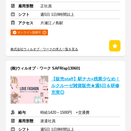
雇用形態
正社員
シフト
週5日 1日8時間以上
アクセス
片瀬江ノ島駅
オンライン面接可
株式会社ウィルオブ・ワークの求人一覧を見る
(株)ウィルオブ・ワーク SAFR/ap130601
【販売staff】駅チカ×残業少なめ！
ルクルーゼ雑貨販売★週5日＆研修
充実◎
給与
時給1420～1500円 +交通費
雇用形態
派遣社員
シフト
週5日 1日8時間以上