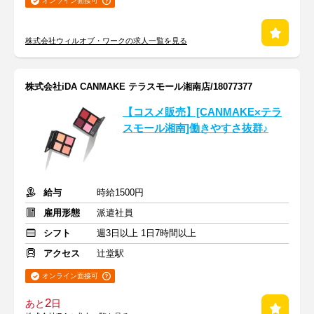
オンライン面接可
株式会社ウィルオブ・ワークの求人一覧を見る
株式会社iDA CANMAKE テラスモール湘南店/18077377
【コスメ販売】[CANMAKE×テラ
スモール湘南]働きやすさ抜群♪
給与
時給1500円
雇用形態
派遣社員
シフト
週3日以上 1日7時間以上
アクセス
辻堂駅
オンライン面接可
2
あと
日