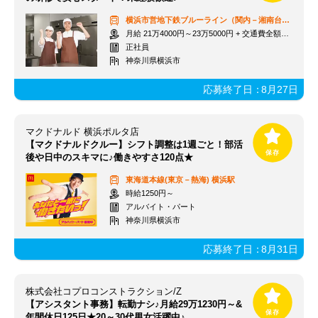
横浜市営地下鉄ブルーライン（関内－湘南台）
吉野町
月給 21万4000円～23万5000円 + 交通費全額支給
正社員
神奈川県横浜市
応募終了日：
8月27日
マクドナルド 横浜ポルタ店
【マクドナルドクルー】シフト調整は1週ごと！部活
後や日中のスキマに♪働きやすさ120点★
東海道本線(東京－熱海)
横浜駅
時給1250円～
アルバイト・パート
神奈川県横浜市
応募終了日：
8月31日
株式会社コプロコンストラクション/Z
【アシスタント事務】転勤ナシ♪月給29万1230円～&
年間休日125日★20～30代男女活躍中♪