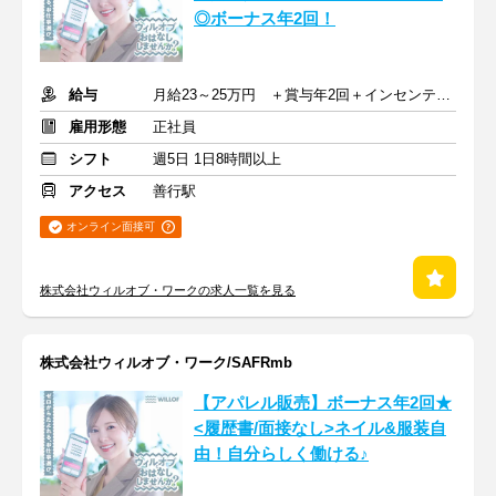
◎ボーナス年2回！
給与
月給23～25万円 ＋賞与年2回＋インセンティブ＋交通費
雇用形態
正社員
シフト
週5日 1日8時間以上
アクセス
善行駅
オンライン面接可
株式会社ウィルオブ・ワークの求人一覧を見る
株式会社ウィルオブ・ワーク/SAFRmb
【アパレル販売】ボーナス年2回★
<履歴書/面接なし>ネイル&服装自
由！自分らしく働ける♪