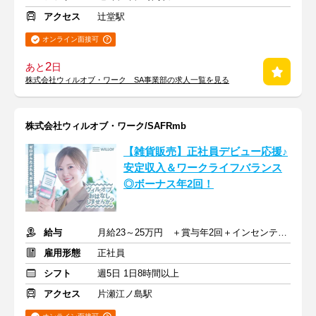
アクセス
辻堂駅
オンライン面接可
2
あと
日
株式会社ウィルオブ・ワーク SA事業部の求人一覧を見る
株式会社ウィルオブ・ワーク/SAFRmb
【雑貨販売】正社員デビュー応援♪
安定収入＆ワークライフバランス
◎ボーナス年2回！
給与
月給23～25万円 ＋賞与年2回＋インセンティブ＋交通費
雇用形態
正社員
シフト
週5日 1日8時間以上
アクセス
片瀬江ノ島駅