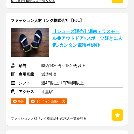
株式会社iDAの求人一覧を見る
ファッション人材リンク株式会社【FJL】
【シューズ販売】湘南テラスモー
ル◆アウトドア×スポーツ好きに人
気♪カンタン電話登録◎
給与
時給1430円～1540円以上
雇用形態
派遣社員
シフト
週4日以上 1日7時間以上
アクセス
辻堂駅
急募
オンライン面接可
ファッション人材リンク株式会社の求人一覧を見る