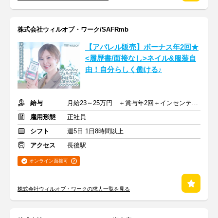
株式会社ウィルオブ・ワーク/SAFRmb
【アパレル販売】ボーナス年2回★
<履歴書/面接なし>ネイル&服装自
由！自分らしく働ける♪
給与
月給23～25万円 ＋賞与年2回＋インセンティブ＋交通費
雇用形態
正社員
シフト
週5日 1日8時間以上
アクセス
長後駅
オンライン面接可
株式会社ウィルオブ・ワークの求人一覧を見る