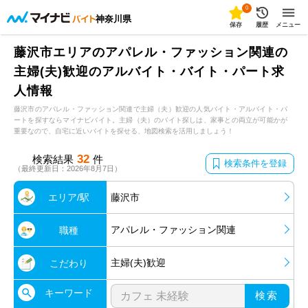
0
神奈川県
保存
履歴
メニュー
藤沢市エリアのアパレル・ファッション関連の
主婦(夫)歓迎のアルバイト・バイト・パート求
人情報
藤沢市のアパレル・ファッション関連で主婦（夫）歓迎の人気バイト・アルバイト・パ
ートを探すならマイナビバイト。主婦（夫）のバイト探しは、家事との両立が可能かが
重要なので、自宅に近いバイトを探せる、地図検索を活用しましょう！
32
検索結果
件
検索条件を登録
（最終更新日：2026年8月7日）
エリア/駅
藤沢市
アパレル・ファッション関連
職種
主婦(夫)歓迎
こだわり
キーワード
検索