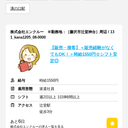
溝の口駅
株式会社エンクルー ※勤務地：［藤沢市辻堂神台］周辺 / 13
1_kana1205_08-0000
【販売・接客】＜販売経験がなく
てもOK！＞時給1550円☆シフト安
定◎
給与
時給1550円
雇用形態
派遣社員
シフト
週2日以上 1日8時間以上
アクセス
辻堂駅
徒歩3分
6
あと
日
株式会社エンクルーの求人一覧を見る