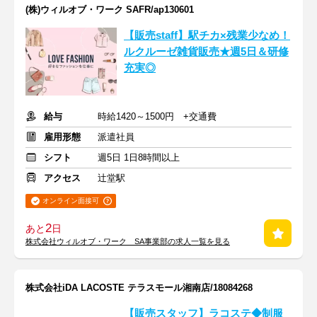
(株)ウィルオブ・ワーク SAFR/ap130601
【販売staff】駅チカ×残業少なめ！
ルクルーゼ雑貨販売★週5日＆研修
充実◎
給与
時給1420～1500円 +交通費
雇用形態
派遣社員
シフト
週5日 1日8時間以上
アクセス
辻堂駅
オンライン面接可
2
あと
日
株式会社ウィルオブ・ワーク SA事業部の求人一覧を見る
株式会社iDA LACOSTE テラスモール湘南店/18084268
【販売スタッフ】ラコステ◆制服