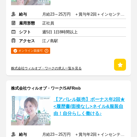
給与
月給23～25万円 ＋賞与年2回＋インセンティブ＋交通費
雇用形態
正社員
シフト
週5日 1日8時間以上
アクセス
江ノ島駅
オンライン面接可
株式会社ウィルオブ・ワークの求人一覧を見る
株式会社ウィルオブ・ワーク/SAFRmb
【アパレル販売】ボーナス年2回★
<履歴書/面接なし>ネイル&服装自
由！自分らしく働ける♪
給与
月給23～25万円 ＋賞与年2回＋インセンティブ＋交通費