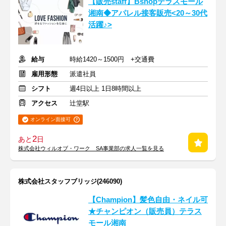
【販売staff】Bshopテラスモール
湘南◆アパレル接客販売<20～30代
活躍♪>
給与
時給1420～1500円 +交通費
雇用形態
派遣社員
シフト
週4日以上 1日8時間以上
アクセス
辻堂駅
オンライン面接可
2
あと
日
株式会社ウィルオブ・ワーク SA事業部の求人一覧を見る
株式会社スタッフブリッジ(246090)
【Champion】髪色自由・ネイル可
★チャンピオン（販売員）テラス
モール湘南