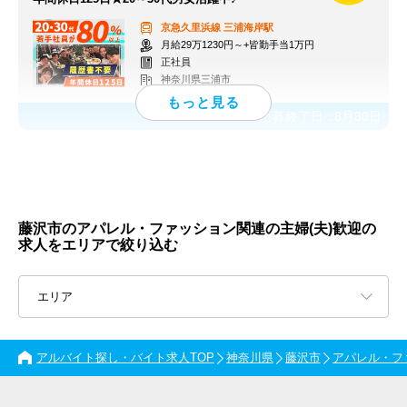
京急久里浜線
三浦海岸駅
月給29万1230円～+皆勤手当1万円
正社員
神奈川県三浦市
応募終了日：
8月30日
藤沢市のアパレル・ファッション関連の主婦(夫)歓迎の
求人をエリアで絞り込む
エリア
アルバイト探し・バイト求人TOP
神奈川県
藤沢市
アパレル・フ