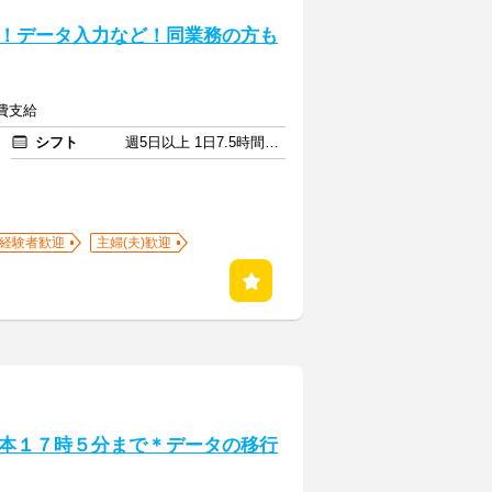
！データ入力など！同業務の方も
通費支給
シフト
週5日以上 1日7.5時間以上
経験者歓迎
主婦(夫)歓迎
本１７時５分まで＊データの移行