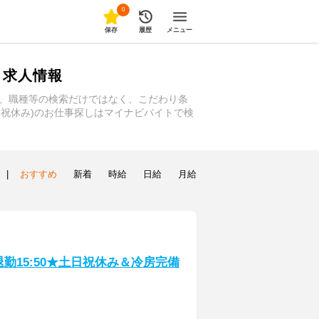
0
保存
履歴
メニュー
ト求人情報
駅、職種等の検索だけではなく、こだわり条
日祝休み)のお仕事探しはマイナビバイトで検
|
おすすめ
新着
時給
日給
月給
退勤15:50★土日祝休み＆冷房完備