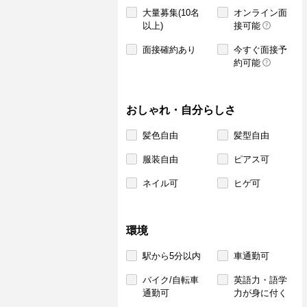
大量募集(10名
オンライン面
以上)
接可能
面接確約あり
今すぐ面接予
約可能
おしゃれ・自分らしさ
髪色自由
髪型自由
服装自由
ピアス可
ネイル可
ヒゲ可
環境
駅から5分以内
車通勤可
バイク/自転車
英語力・語学
通勤可
力が身に付く