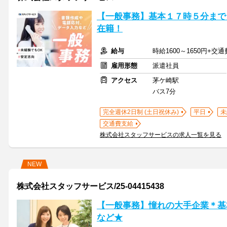
【一般事務】基本１７時５分まで
在籍！
給与
時給1600～1650円+交
雇用形態
派遣社員
アクセス
茅ケ崎駅
バス7分
完全週休2日制 (土日祝休み)
平日
未
交通費支給
株式会社スタッフサービスの求人一覧を見る
NEW
株式会社スタッフサービス/25-04415438
【一般事務】憧れの大手企業＊基
など★