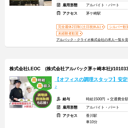
雇用形態
アルバイト・パート
アクセス
茅ケ崎駅
完全週休2日制 (土日祝休み)
シルバー歓
未経験者歓迎
アルバック・クライオ株式会社の求人一覧を
株式会社LEOC (株式会社アルバック茅ヶ崎本社)/10103
【オフィスの調理スタッフ】安定
♪
給与
時給1500円 ＋交通費全
雇用形態
アルバイト・パート
アクセス
香川駅
車10分