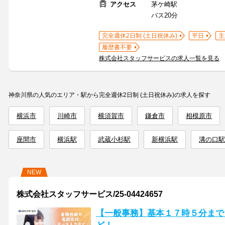
アクセス
茅ケ崎駅
バス20分
完全週休2日制 (土日祝休み)
平日
主
履歴書不要
株式会社スタッフサービスの求人一覧を見る
神奈川県の人気のエリア・駅から完全週休2日制 (土日祝休み)の求人を探す
横浜市
川崎市
横須賀市
鎌倉市
相模原市
座間市
横浜駅
武蔵小杉駅
新横浜駅
溝の口駅
NEW
株式会社スタッフサービス/25-04424657
【一般事務】基本１７時５分まで