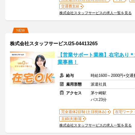
交通費支給
株式会社スタッフサービスの求人一覧を見る
NEW
株式会社スタッフサービス/25-04413265
【営業サポート業務】在宅あり＊
業事務！
給与
時給1600～2000円+交
雇用形態
派遣社員
アクセス
茅ケ崎駅
バス23分
完全週休2日制 (土日祝休み)
在宅ワーク
主婦(夫)歓迎
株式会社スタッフサービスの求人一覧を見る