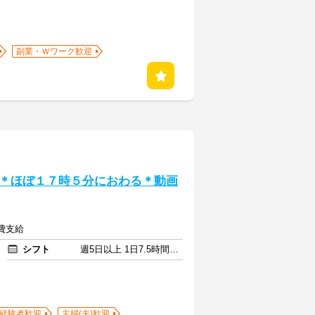
副業・Ｗワーク歓迎
＊ほぼ１７時５分におわる＊動画
通費支給
シフト
週5日以上 1日7.5時間以上
経験者歓迎
主婦(夫)歓迎