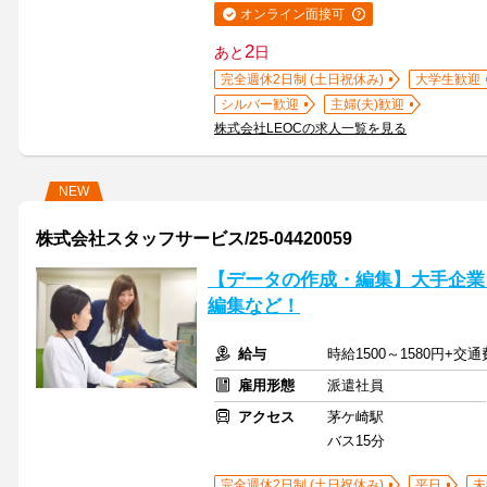
オンライン面接可
2
あと
日
完全週休2日制 (土日祝休み)
大学生歓迎
シルバー歓迎
主婦(夫)歓迎
株式会社LEOCの求人一覧を見る
NEW
株式会社スタッフサービス/25-04420059
【データの作成・編集】大手企業
編集など！
給与
時給1500～1580円+交
雇用形態
派遣社員
アクセス
茅ケ崎駅
バス15分
完全週休2日制 (土日祝休み)
平日
未