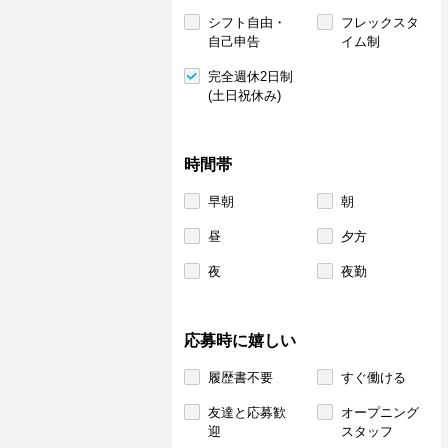
シフト自由・
フレックスタ
自己申告
イム制
完全週休2日制
(土日祝休み)
時間帯
早朝
朝
昼
夕方
夜
夜勤
応募時に嬉しい
履歴書不要
すぐ働ける
友達と応募歓
オープニング
迎
スタッフ