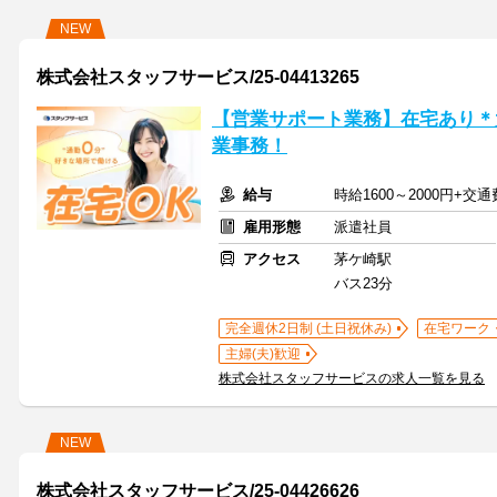
NEW
株式会社スタッフサービス/25-04413265
【営業サポート業務】在宅あり＊
業事務！
給与
時給1600～2000円+交
雇用形態
派遣社員
アクセス
茅ケ崎駅
バス23分
完全週休2日制 (土日祝休み)
在宅ワーク
主婦(夫)歓迎
株式会社スタッフサービスの求人一覧を見る
NEW
株式会社スタッフサービス/25-04426626