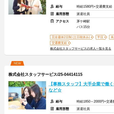
給与
時給1580円+交通費支給
雇用形態
派遣社員
アクセス
茅ケ崎駅
バス15分
完全週休2日制 (土日祝休み)
平日
未
交通費支給
株式会社スタッフサービスの求人一覧を見る
NEW
株式会社スタッフサービス/25-04414115
【事務スタッフ】大手企業で働く
など☆
給与
時給1850～2000円+交
雇用形態
派遣社員