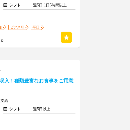
シフト
週5日 1日5時間以上
迎
ピアス可
平日
見る
3
収入！種類豊富なお食事をご用意
額支給
シフト
週5日以上