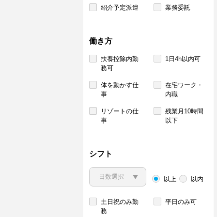
紹介予定派遣
業務委託
働き方
扶養控除内勤
1日4h以内可
務可
体を動かす仕
在宅ワーク・
事
内職
リゾートの仕
残業月10時間
事
以下
シフト
以上
以内
土日祝のみ勤
平日のみ可
務