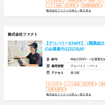
大学生歓迎
高校生歓迎
副業・Ｗワ
シフト自由・自己申告
未経験者歓迎
株式会社ファクトの求人一覧を見る
株式会社ファクト
【デリバリーSTAFF】［職業紹
のみ募集中/[23174]AF
給与
時給1250円～+交通費支
雇用形態
アルバイト・パート
アクセス
香川駅
ネイル可
シフト自由・自己申告
未
主婦(夫)歓迎
株式会社ファクトの求人一覧を見る