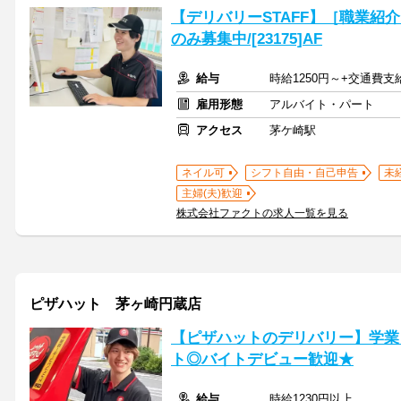
【デリバリーSTAFF】［職業紹
のみ募集中/[23175]AF
給与
時給1250円～+交通費支
雇用形態
アルバイト・パート
アクセス
茅ケ崎駅
ネイル可
シフト自由・自己申告
未
主婦(夫)歓迎
株式会社ファクトの求人一覧を見る
ピザハット 茅ヶ崎円蔵店
【ピザハットのデリバリー】学業
ト◎バイトデビュー歓迎★
給与
時給1230円以上