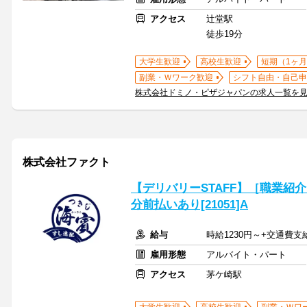
アクセス
辻堂駅
徒歩19分
大学生歓迎
高校生歓迎
短期（1ヶ月
副業・Ｗワーク歓迎
シフト自由・自己申
株式会社ドミノ・ピザジャパンの求人一覧を
株式会社ファクト
【デリバリーSTAFF】［職業紹
分前払いあり[21051]A
給与
時給1230円～+交通費支
雇用形態
アルバイト・パート
アクセス
茅ケ崎駅