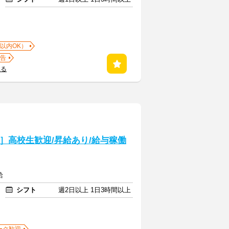
以内OK）
告
見る
介］高校生歓迎/昇給あり/給与稼働
給
シフト
週2日以上 1日3時間以上