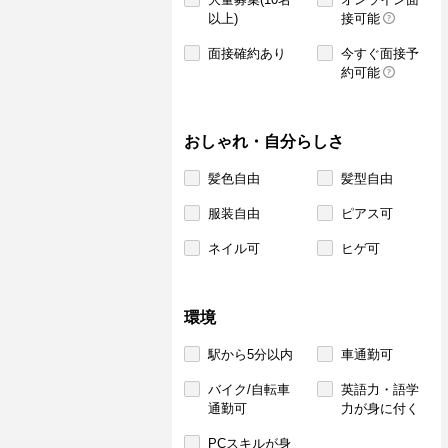
以上)
接可能
面接確約あり
今すぐ面接予
約可能
おしゃれ・自分らしさ
髪色自由
髪型自由
服装自由
ピアス可
ネイル可
ヒゲ可
環境
駅から5分以内
車通勤可
バイク/自転車
英語力・語学
通勤可
力が身に付く
PCスキルが身