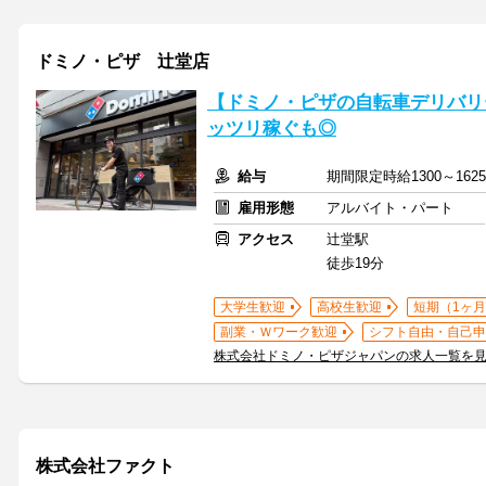
ドミノ・ピザ 辻堂店
【ドミノ・ピザの自転車デリバリ
ッツリ稼ぐも◎
給与
期間限定時給1300～162
雇用形態
アルバイト・パート
アクセス
辻堂駅
徒歩19分
大学生歓迎
高校生歓迎
短期（1ヶ月
副業・Ｗワーク歓迎
シフト自由・自己申
株式会社ドミノ・ピザジャパンの求人一覧を
株式会社ファクト