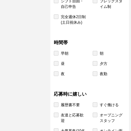
シフト自由・
フレックスタ
自己申告
イム制
完全週休2日制
(土日祝休み)
時間帯
早朝
朝
昼
夕方
夜
夜勤
応募時に嬉しい
履歴書不要
すぐ働ける
友達と応募歓
オープニング
迎
スタッフ
大量募集(10名
オンライン面