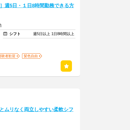
介］週5日・１日8時間勤務できる方
給
シフト
週5日以上 1日8時間以上
経験者歓迎
髪色自由
とムリなく両立しやすい柔軟シフ