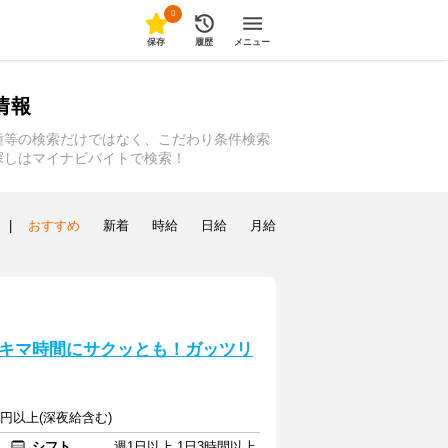
0
保存
履歴
メニュー
情報
種等の検索だけではなく、こだわり条件検索
探しはマイナビバイトで検索！
|
おすすめ
新着
時給
日給
月給
キマ時間にサクッとも！ガッツリ
0円以上(深夜給含む)
シフト
週1日以上 1日3時間以上