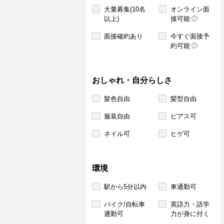
大量募集(10名
オンライン面
以上)
接可能
面接確約あり
今すぐ面接予
約可能
おしゃれ・自分らしさ
髪色自由
髪型自由
服装自由
ピアス可
ネイル可
ヒゲ可
環境
駅から5分以内
車通勤可
バイク/自転車
英語力・語学
通勤可
力が身に付く