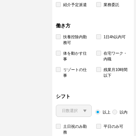
紹介予定派遣
業務委託
働き方
扶養控除内勤
1日4h以内可
務可
体を動かす仕
在宅ワーク・
事
内職
リゾートの仕
残業月10時間
事
以下
シフト
以上
以内
土日祝のみ勤
平日のみ可
務