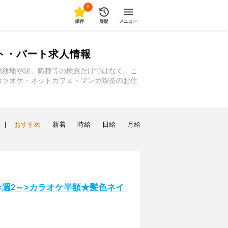
0
保存
履歴
メニュー
ト・パート求人情報
勤務地や駅、職種等の検索だけではなく、こ
カラオケ・ネットカフェ・マンガ喫茶のお仕
|
おすすめ
新着
時給
日給
月給
／<週2～>カラオケ半額★髪色ネイ