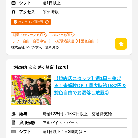
シフト
週1日以上
アクセス
茅ケ崎駅
オンライン面接可
副業・Ｗワーク歓迎
シルバー歓迎
シフト自由・自己申告
未経験者歓迎
髪色自由
株式会社JMCの求人一覧を見る
七輪焼肉 安安 茅ヶ崎店【2270】
【焼肉店スタッフ】週1日～稼げ
る！未経験OK！最大時給1532円＆
髪色自由でお洒落し放題◎
給与
時給1225円～1532円以上＋交通費支給
雇用形態
アルバイト・パート
シフト
週1日以上 1日3時間以上