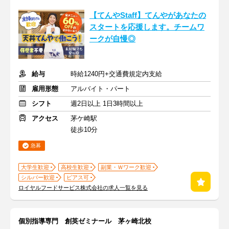
【てんやStaff】てんやがあなたの
スタートを応援します。チームワ
ークが自慢◎
給与
時給1240円+交通費規定内支給
雇用形態
アルバイト・パート
シフト
週2日以上 1日3時間以上
アクセス
茅ケ崎駅
徒歩10分
急募
大学生歓迎
高校生歓迎
副業・Ｗワーク歓迎
シルバー歓迎
ピアス可
ロイヤルフードサービス株式会社の求人一覧を見る
個別指導専門 創英ゼミナール 茅ヶ崎北校