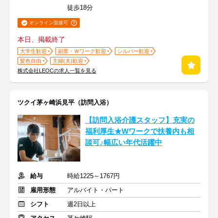
徒歩18分
オンライン面接可
本日、掲載終了
大学生歓迎
副業・Ｗワーク歓迎
シルバー歓迎
髪色自由
主婦(夫)歓迎
株式会社LEOCの求人一覧を見る
ツクイ茅ヶ崎浜見平（訪問入浴）
【訪問入浴介護スタッフ】充実の
福利厚生★Wワークで扶養内も相
談可♪幅広い年代活躍中
給与
時給1225～1767円
雇用形態
アルバイト・パート
シフト
週2日以上