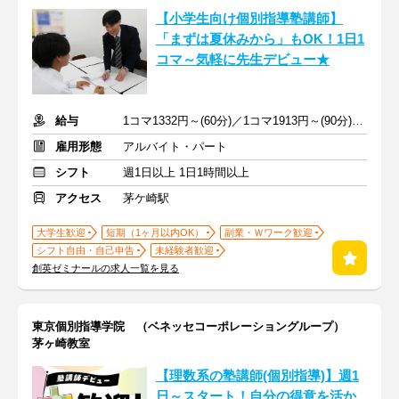
【小学生向け個別指導塾講師】
「まずは夏休みから」もOK！1日1
コマ～気軽に先生デビュー★
給与
1コマ1332円～(60分)／1コマ1913円～(90分) ※準備報告手当込み
雇用形態
アルバイト・パート
シフト
週1日以上 1日1時間以上
アクセス
茅ケ崎駅
大学生歓迎
短期（1ヶ月以内OK）
副業・Ｗワーク歓迎
シフト自由・自己申告
未経験者歓迎
創英ゼミナールの求人一覧を見る
東京個別指導学院 （ベネッセコーポレーショングループ）
茅ヶ崎教室
【理数系の塾講師(個別指導)】週1
日～スタート！自分の得意を活か