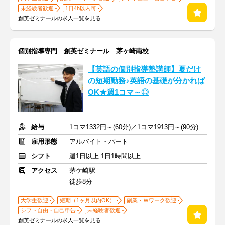
未経験者歓迎
1日4h以内可
創英ゼミナールの求人一覧を見る
個別指導専門 創英ゼミナール 茅ヶ崎南校
【英語の個別指導塾講師】夏だけ
の短期勤務♪英語の基礎が分かれば
OK★週1コマ～◎
給与
1コマ1332円～(60分)／1コマ1913円～(90分) ※準備報告手当込み
雇用形態
アルバイト・パート
シフト
週1日以上 1日1時間以上
アクセス
茅ケ崎駅
徒歩8分
大学生歓迎
短期（1ヶ月以内OK）
副業・Ｗワーク歓迎
シフト自由・自己申告
未経験者歓迎
創英ゼミナールの求人一覧を見る