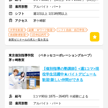
雇用形態
アルバイト・パート
シフト
週1日以上 1日1時間以上
アクセス
茅ケ崎駅
大学生歓迎
副業・Ｗワーク歓迎
シフト自由・自己申告
未経験者歓迎
1日4h以内可
創英ゼミナールの求人一覧を見る
東京個別指導学院 （ベネッセコーポレーショングループ）
茅ヶ崎教室
【個別指導の塾講師】<週1コマ>現
役学生活躍中★バイトデビューも
歓迎!新しい仲間ができる
給与
1コマ90分:1875～2640円 ※経験による
雇用形態
アルバイト・パート