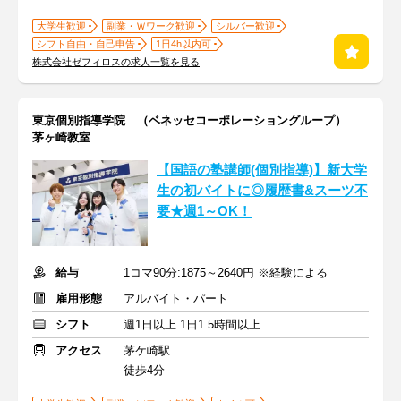
大学生歓迎
副業・Ｗワーク歓迎
シルバー歓迎
シフト自由・自己申告
1日4h以内可
株式会社ゼフィロスの求人一覧を見る
東京個別指導学院 （ベネッセコーポレーショングループ）
茅ヶ崎教室
【国語の塾講師(個別指導)】新大学
生の初バイトに◎履歴書&スーツ不
要★週1～OK！
給与
1コマ90分:1875～2640円 ※経験による
雇用形態
アルバイト・パート
シフト
週1日以上 1日1.5時間以上
アクセス
茅ケ崎駅
徒歩4分