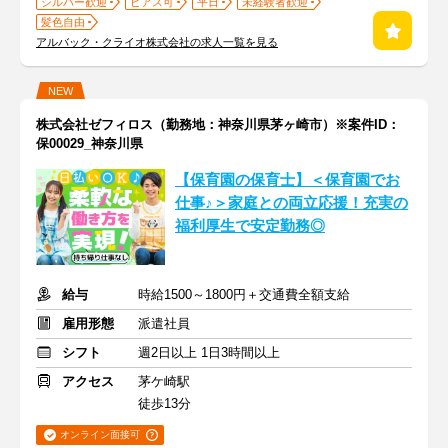
シルバー歓迎
ピアス可
平日
未経験者歓迎
髪色自由
アルバック・クライオ株式会社の求人一覧を見る
NEW
株式会社ゼフィロス（勤務地：神奈川県茅ヶ崎市）※案件ID：
保00029_神奈川県
【保育園の保育士】＜保育園でお
仕事♪＞家庭との両立応援！充実の
福利厚生で安定勤務◎
給与
時給1500～1800円＋交通費全額支給
雇用形態
派遣社員
シフト
週2日以上 1日3時間以上
アクセス
茅ケ崎駅
徒歩13分
オンライン面接可