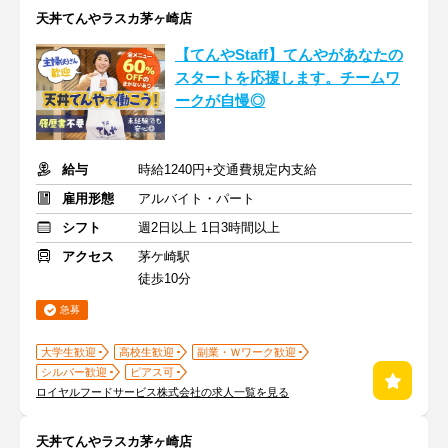
天丼てんやラスカ茅ヶ崎店
【てんやStaff】てんやがあなたの
スタートを応援します。チームワ
ークが自慢◎
給与
時給1240円+交通費規定内支給
雇用形態
アルバイト・パート
シフト
週2日以上 1日3時間以上
アクセス
茅ケ崎駅
徒歩10分
急募
大学生歓迎
高校生歓迎
副業・Ｗワーク歓迎
シルバー歓迎
ピアス可
ロイヤルフードサービス株式会社の求人一覧を見る
天丼てんやラスカ茅ヶ崎店