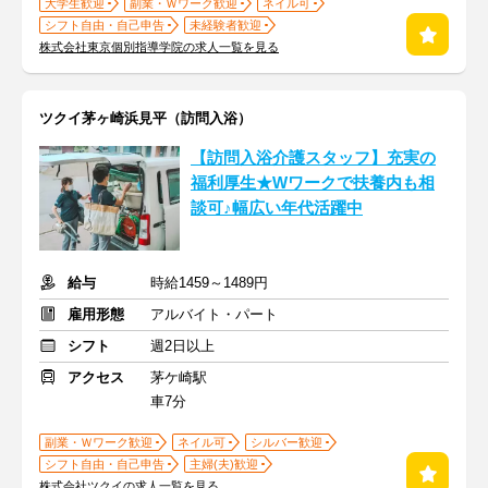
大学生歓迎
副業・Ｗワーク歓迎
ネイル可
シフト自由・自己申告
未経験者歓迎
株式会社東京個別指導学院の求人一覧を見る
ツクイ茅ヶ崎浜見平（訪問入浴）
【訪問入浴介護スタッフ】充実の
福利厚生★Wワークで扶養内も相
談可♪幅広い年代活躍中
給与
時給1459～1489円
雇用形態
アルバイト・パート
シフト
週2日以上
アクセス
茅ケ崎駅
車7分
副業・Ｗワーク歓迎
ネイル可
シルバー歓迎
シフト自由・自己申告
主婦(夫)歓迎
株式会社ツクイの求人一覧を見る