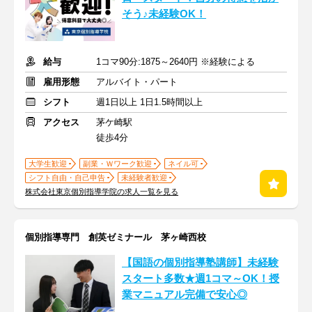
そう♪未経験OK！
給与
1コマ90分:1875～2640円 ※経験による
雇用形態
アルバイト・パート
シフト
週1日以上 1日1.5時間以上
アクセス
茅ケ崎駅
徒歩4分
大学生歓迎
副業・Ｗワーク歓迎
ネイル可
シフト自由・自己申告
未経験者歓迎
株式会社東京個別指導学院の求人一覧を見る
個別指導専門 創英ゼミナール 茅ヶ崎西校
【国語の個別指導塾講師】未経験
スタート多数★週1コマ～OK！授
業マニュアル完備で安心◎