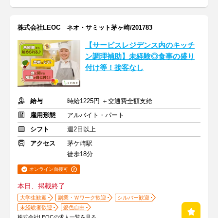
株式会社LEOC ネオ・サミット茅ヶ崎/201783
【サービスレジデンス内のキッチ
ン調理補助】未経験◎食事の盛り
付け等！接客なし
給与
時給1225円 ＋交通費全額支給
雇用形態
アルバイト・パート
シフト
週2日以上
アクセス
茅ケ崎駅
徒歩18分
オンライン面接可
本日、掲載終了
大学生歓迎
副業・Ｗワーク歓迎
シルバー歓迎
未経験者歓迎
髪色自由
株式会社LEOCの求人一覧を見る