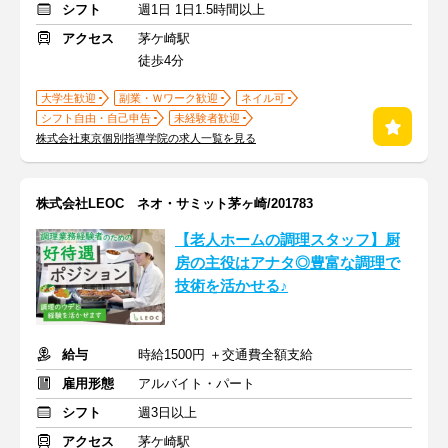
シフト
週1日 1日1.5時間以上
アクセス
茅ケ崎駅
徒歩4分
大学生歓迎
副業・Ｗワーク歓迎
ネイル可
シフト自由・自己申告
未経験者歓迎
株式会社東京個別指導学院の求人一覧を見る
株式会社LEOC ネオ・サミット茅ヶ崎/201783
【老人ホームの調理スタッフ】厨
房の主役はアナタ◎豊富な調理で
技術を活かせる♪
給与
時給1500円 ＋交通費全額支給
雇用形態
アルバイト・パート
シフト
週3日以上
アクセス
茅ケ崎駅