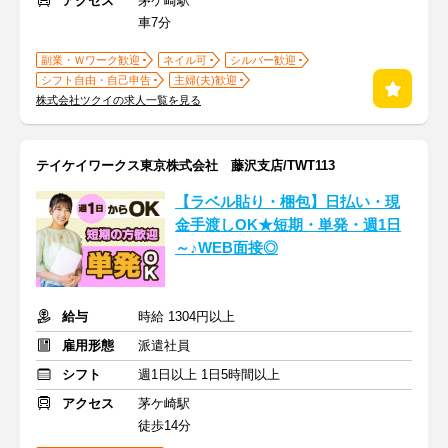
アクセス
茅ケ崎駅
車7分
副業・Ｗワーク歓迎
ネイル可
シルバー歓迎
シフト自由・自己申告
主婦(夫)歓迎
株式会社ツクイの求人一覧を見る
テイケイワークス東京株式会社 藤沢支店/TWT113
【ラベル貼り・梱包】日払い・現
金手渡しOK★短期・単発・週1日
～♪WEB面接◎
給与
時給 1304円以上
雇用形態
派遣社員
シフト
週1日以上 1日5時間以上
アクセス
茅ケ崎駅
徒歩14分