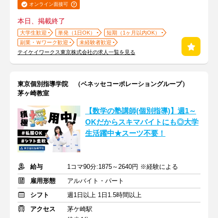
オンライン面接可
本日、掲載終了
大学生歓迎
単発（1日OK）
短期（1ヶ月以内OK）
副業・Ｗワーク歓迎
未経験者歓迎
テイケイワークス東京株式会社の求人一覧を見る
東京個別指導学院 （ベネッセコーポレーショングループ）
茅ヶ崎教室
【数学の塾講師(個別指導)】週1～
OKだからスキマバイトにも◎大学
生活躍中★スーツ不要！
給与
1コマ90分:1875～2640円 ※経験による
雇用形態
アルバイト・パート
シフト
週1日以上 1日1.5時間以上
アクセス
茅ケ崎駅