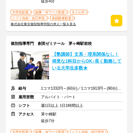
徒歩4分
大学生歓迎
副業・Ｗワーク歓迎
ネイル可
シフト自由・自己申告
未経験者歓迎
株式会社東京個別指導学院の求人一覧を見る
個別指導専門 創英ゼミナール 茅ヶ崎駅前校
【塾講師】文系・理系関係なし！
得意な1科目からOK♪長く勤務して
いる大学生多数★
給与
1コマ1332円～(60分)／1コマ1913円～(90分) ※準備報告手当込み
雇用形態
アルバイト・パート
シフト
週1日以上 1日1時間以上
アクセス
茅ケ崎駅
徒歩7分
大学生歓迎
副業・Ｗワーク歓迎
シフト自由・自己申告