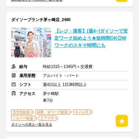
ダイソーブランチ茅ヶ崎店_2480
【レジ・接客】[週4~]ダイソーで安
定ワーク始めよう★短時間OK◎W
ワークのスキマ時間にも
給与
時給1315～1345円＋交通費
雇用形態
アルバイト・パート
シフト
週4日以上 1日3時間以上
アクセス
茅ケ崎駅
車7分
大学生歓迎
副業・Ｗワーク歓迎
ネイル可
シルバー歓迎
ピアス可
ダイソーの求人一覧を見る