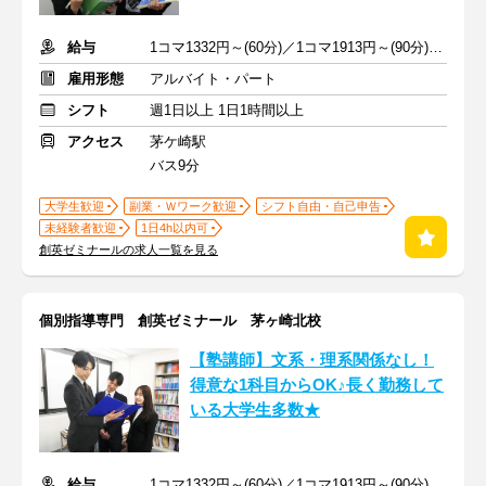
給与
1コマ1332円～(60分)／1コマ1913円～(90分) ※準備報告手当込み
雇用形態
アルバイト・パート
シフト
週1日以上 1日1時間以上
アクセス
茅ケ崎駅
バス9分
大学生歓迎
副業・Ｗワーク歓迎
シフト自由・自己申告
未経験者歓迎
1日4h以内可
創英ゼミナールの求人一覧を見る
個別指導専門 創英ゼミナール 茅ヶ崎北校
【塾講師】文系・理系関係なし！
得意な1科目からOK♪長く勤務して
いる大学生多数★
給与
1コマ1332円～(60分)／1コマ1913円～(90分) ※準備報告手当込み