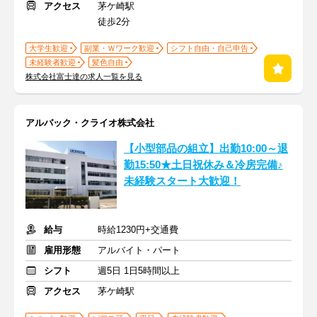
アクセス
茅ケ崎駅
徒歩2分
大学生歓迎
副業・Ｗワーク歓迎
シフト自由・自己申告
未経験者歓迎
髪色自由
株式会社富士達の求人一覧を見る
アルバック・クライオ株式会社
【小型部品の組立】出勤10:00～退
勤15:50★土日祝休み＆冷房完備♪
未経験スタート大歓迎！
給与
時給1230円+交通費
雇用形態
アルバイト・パート
シフト
週5日 1日5時間以上
アクセス
茅ケ崎駅