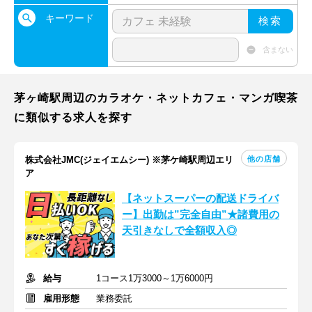
キーワード
検索
含まない
茅ヶ崎駅周辺のカラオケ・ネットカフェ・マンガ喫茶
に類似する求人を探す
他の店舗
株式会社JMC(ジェイエムシー) ※茅ケ崎駅周辺エリ
ア
【ネットスーパーの配送ドライバ
ー】出勤は”完全自由”★諸費用の
天引きなしで全額収入◎
給与
1コース1万3000～1万6000円
雇用形態
業務委託