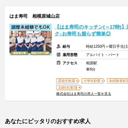
はま寿司 相模原城山店
【はま寿司のキッチン(～17時)】
ク♪お寿司も握らず簡単◎
給与
時給1250円＋曜日手当(土
雇用形態
アルバイト・パート
アクセス
相原駅
車8分
高校生歓迎
大学生歓迎
未経験者歓
主婦(夫)歓迎
株式会社はま寿司の求人一覧を見る
あなたにピッタリのおすすめ求人