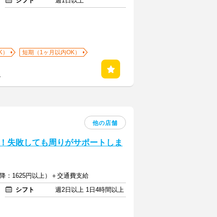
シフト
週1日以上
K）
短期（1ヶ月以内OK）
る
他の店舗
！失敗しても周りがサポートしま
以降：1625円以上）＋交通費支給
シフト
週2日以上 1日4時間以上