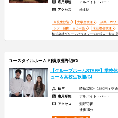
雇用形態
アルバイト・パート
アクセス
橋本駅
高校生歓迎
大学生歓迎
副業・Ｗワ
シフト自由・自己申告
未経験者歓迎
株式会社グリーンハウスフーズの求人一覧を
ユースタイルホーム 相模原淵野辺/Gi
【グループホームSTAFF】学校
ュー＆高校生歓迎/Gi
給与
時給1280～1580円＋交
雇用形態
アルバイト・パート
アクセス
淵野辺駅
徒歩18分