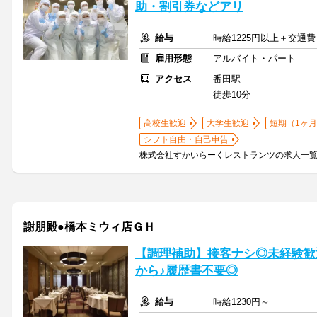
助・割引券などアリ
給与
時給1225円以上＋交通費
雇用形態
アルバイト・パート
アクセス
番田駅
徒歩10分
高校生歓迎
大学生歓迎
短期（1ヶ月
シフト自由・自己申告
株式会社すかいらーくレストランツの求人一
謝朋殿●橋本ミウィ店ＧＨ
【調理補助】接客ナシ◎未経験歓
から♪履歴書不要◎
給与
時給1230円～