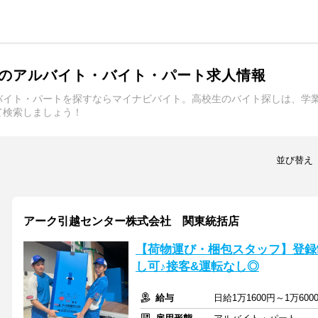
のアルバイト・バイト・パート求人情報
バイト・パートを探すならマイナビバイト。高校生のバイト探しは、学
て検索しましょう！
並び替え
アーク引越センター株式会社 関東統括店
【荷物運び・梱包スタッフ】登録
し可♪接客&運転なし◎
給与
日給1万1600円～1万600