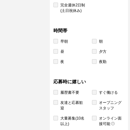
完全週休2日制
(土日祝休み)
時間帯
早朝
朝
昼
夕方
夜
夜勤
応募時に嬉しい
履歴書不要
すぐ働ける
友達と応募歓
オープニング
迎
スタッフ
大量募集(10名
オンライン面
以上)
接可能