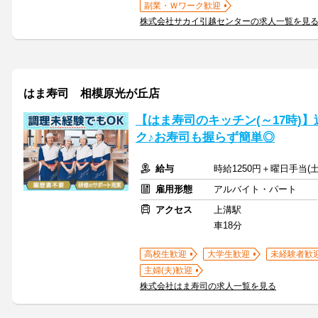
副業・Ｗワーク歓迎
株式会社サカイ引越センターの求人一覧を見
はま寿司 相模原光が丘店
【はま寿司のキッチン(～17時)】
ク♪お寿司も握らず簡単◎
給与
時給1250円＋曜日手当(土
雇用形態
アルバイト・パート
アクセス
上溝駅
車18分
高校生歓迎
大学生歓迎
未経験者歓
主婦(夫)歓迎
株式会社はま寿司の求人一覧を見る