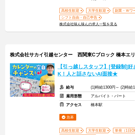
高校生歓迎
大学生歓迎
副業・Ｗワ
シフト自由・自己申告
株式会社味ん味んの求人一覧を見る
株式会社サカイ引越センター 西関東Cブロック 橋本エリ
【引っ越しスタッフ】[登録制]好
K！人と話さないAI面接★
給与
(1)時給1300円～ (2)時
雇用形態
アルバイト・パート
アクセス
橋本駅
急募
高校生歓迎
大学生歓迎
単発（1日O