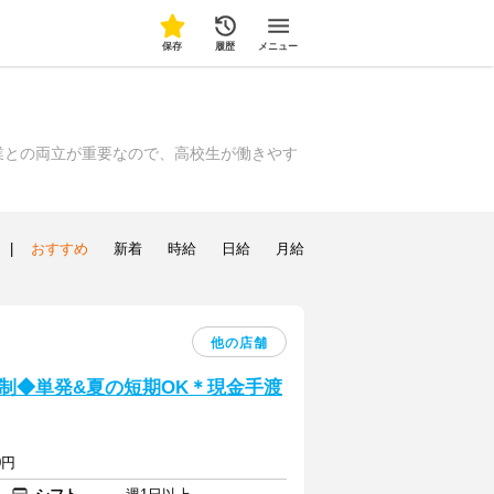
保存
履歴
メニュー
業との両立が重要なので、高校生が働きやす
|
おすすめ
新着
時給
日給
月給
他の店舗
制◆単発&夏の短期OK＊現金手渡
0円