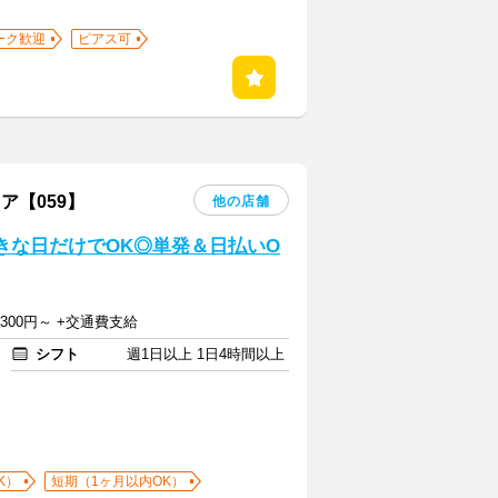
ーク歓迎
ピアス可
ア【059】
他の店舗
きな日だけでOK◎単発＆日払いO
給1300円～ +交通費支給
シフト
週1日以上 1日4時間以上
K）
短期（1ヶ月以内OK）