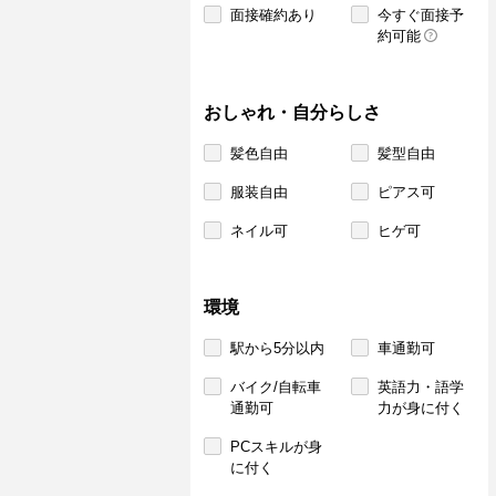
面接確約あり
今すぐ面接予
約可能
おしゃれ・自分らしさ
髪色自由
髪型自由
服装自由
ピアス可
ネイル可
ヒゲ可
環境
駅から5分以内
車通勤可
バイク/自転車
英語力・語学
通勤可
力が身に付く
PCスキルが身
に付く